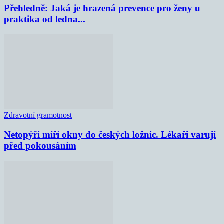
Přehledně: Jaká je hrazená prevence pro ženy u
praktika od ledna...
Zdravotní gramotnost
Netopýři míří okny do českých ložnic. Lékaři varují
před pokousáním