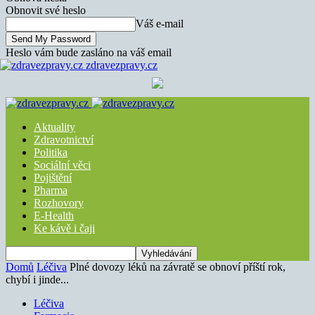
Obnovit své heslo
Váš e-mail
Heslo vám bude zasláno na váš email
zdravezpravy.cz
Aktuality
Zdravotnictví
Politika
Sociální věci
Pojištění
Pharma
Rozhovory
E-Health
Ke kávě i čaji
Domů
Léčiva
Plné dovozy léků na závratě se obnoví příští rok,
chybí i jinde...
Léčiva