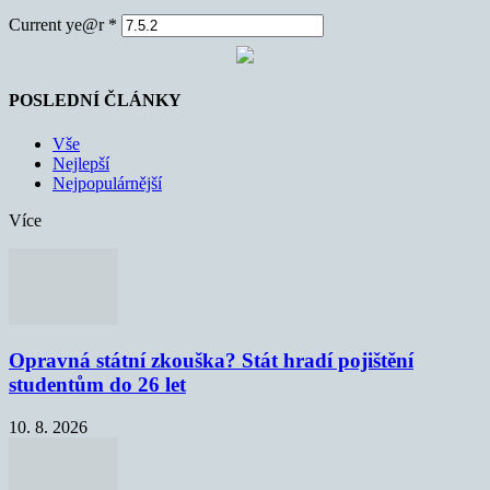
Current ye@r
*
POSLEDNÍ ČLÁNKY
Vše
Nejlepší
Nejpopulárnější
Více
Opravná státní zkouška? Stát hradí pojištění
studentům do 26 let
10. 8. 2026