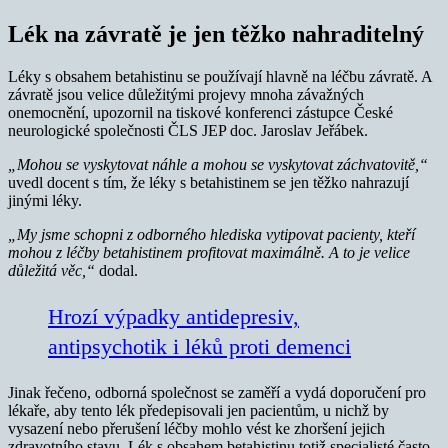
Lék na závratě je jen těžko nahraditelný
Léky s obsahem betahistinu se používají hlavně na léčbu závratě. A
závratě jsou velice důležitými projevy mnoha závažných
onemocnění, upozornil na tiskové konferenci zástupce České
neurologické společnosti ČLS JEP doc. Jaroslav Jeřábek.
„Mohou se vyskytovat náhle a mohou se vyskytovat záchvatovitě,“
uvedl docent s tím, že léky s betahistinem se jen těžko nahrazují
jinými léky.
„My jsme schopni z odborného hlediska vytipovat pacienty, kteří
mohou z léčby betahistinem profitovat maximálně. A to je velice
důležitá věc,“
dodal.
Hrozí výpadky antidepresiv,
antipsychotik i léků proti demenci
Jinak řečeno, odborná společnost se zaměří a vydá doporučení pro
lékaře, aby tento lék předepisovali jen pacientům, u nichž by
vysazení nebo přerušení léčby mohlo vést ke zhoršení jejich
zdravotního stavu. Lék s obsahem betahistinu totiž specialisté často