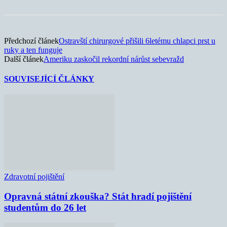
Předchozí článek
Ostravští chirurgové přišili 6letému chlapci prst u
ruky a ten funguje
Další článek
Ameriku zaskočil rekordní nárůst sebevražd
SOUVISEJÍCÍ ČLÁNKY
Zdravotní pojištění
Opravná státní zkouška? Stát hradí pojištění
studentům do 26 let