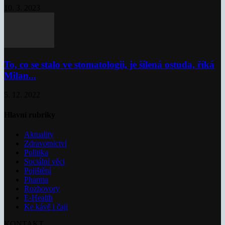
10. 3. 2023
To, co se stalo ve stomatologii, je šílená ostuda, říká
Milan...
5. 12. 2022
Hlavní rubriky
Aktuality
Zdravotnictví
Politika
Sociální věci
Pojištění
Pharma
Rozhovory
E-Health
Ke kávě i čaji
KONTAKT