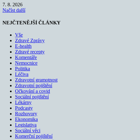
7. 8. 2026
Načíst další
NEJČTENĚJŠÍ ČLÁNKY
Vše
Zdravé Zprávy
E-health
Zdravé recepty
Komentáře
Nemocnice
Politika
Léčiva
Zdravotní gramotnost
Zdravotní pojištění
Očkování a covid
Sociální pojištění
Lékárny
Podcasty
Rozhovory
Ekonomika
Legislativa
Sociální věci
Komerční pojištění