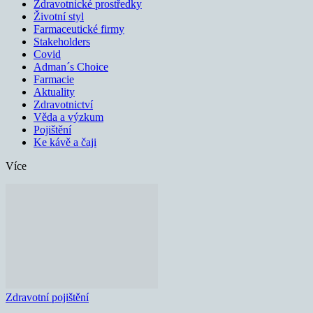
Zdravotnické prostředky
Životní styl
Farmaceutické firmy
Stakeholders
Covid
Adman´s Choice
Farmacie
Aktuality
Zdravotnictví
Věda a výzkum
Pojištění
Ke kávě a čaji
Více
Zdravotní pojištění