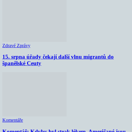
Zdravé Zprávy
15. srpna úřady čekají další vlnu migrantů do
španělské Ceuty
Komentáře
Komentář: Kdyby byl steak lékem, Američané jsou