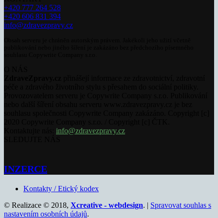
+420 777 264 528
+420 606 831 394
info@zdravezpravy.cz
Obsah serveru je chráněn autorským právem. Jakékoli jeho užití včetně
publikování nebo jiného šíření je zakázáno bez předchozího písemného
souhlasu Copywrite Company s.r.o.
O NÁS
ZdraveZpravy.cz
přinášejí informace ze zdravotnictví, zdravotní
péče a zdravého životního stylu s přesahem do sociální politiky.
Provozovatelem serveru je Copywrite Company s.r.o. Publikování
nebo další šíření obsahu serveru www.zdravezpravy.cz je bez
souhlasu společnosti Copywrite Company zakázáno. Copyright [c]
2020 Copywrite Company s.r.o. / Copyright [c] ČTK.
Kontaktujte nás:
info@zdravezpravy.cz
SLEDUJTE NÁS
INZERCE
Kontakty / Etický kodex
© Realizace © 2018,
Xcreative - webdesign
. |
Spravovat souhlas s
nastavením osobních údajů
.