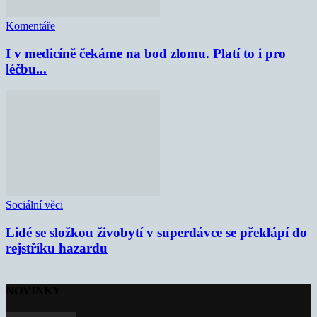
Komentáře
I v medicíně čekáme na bod zlomu. Platí to i pro
léčbu...
Sociální věci
Lidé se složkou živobytí v superdávce se překlápí do
rejstříku hazardu
NOVINKY