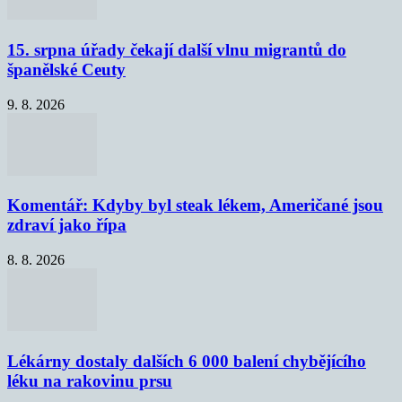
15. srpna úřady čekají další vlnu migrantů do
španělské Ceuty
9. 8. 2026
Komentář: Kdyby byl steak lékem, Američané jsou
zdraví jako řípa
8. 8. 2026
Lékárny dostaly dalších 6 000 balení chybějícího
léku na rakovinu prsu