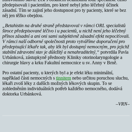
předepisovali i pacientům, pro které nebyl jeho léčebný účinek
zásadní. Tím se zajistí jeho dostupnost pro ty pacienty, které se bez
něj jen těžko obejdou.
„Betahistin na druhé straně představoval v rámci ORL specialistů
široce předepisované léčivo i u pacientů, u nichž není jeho léčebný
přínos zásadní a ani oni sami subjektivně zásadní efekt nepociťovali.
V rámci naší odborné společnosti proto vytváříme doporučení pro
předepisující lékaře tak, aby lék byl dostupný nemocným, pro jejichž
stabilní zdravotní stav je důležitý a nenahraditelný,“
potvrdila Pavla
Urbánková, zástupkyně přednosty Kliniky otorinolaryngologie a
chirurgie hlavy a krku Fakultní nemocnice u sv. Anny v Brně.
Pro ostatní pacienty, u kterých byl a je efekt léku minimální,
například části nemocných s
tinnitem
nebo určitou poruchou sluchu,
lékaři zvolí léky z dalších možných lékových skupin. To se
zohledněním individuálních potřeb každého nemocného, dodává
doktorka Urbánková.
–VRN–