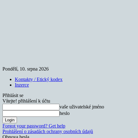
Pondělí, 10. srpna 2026
Kontakty / Etický kodex
Inzerce
Přihlásit se
Vítejte! přihlášení k účtu
vaše uživatelské jméno
heslo
Forgot your password? Get help
Prohlášení o zásadách ochrany osobních údajů
Obnova hesla