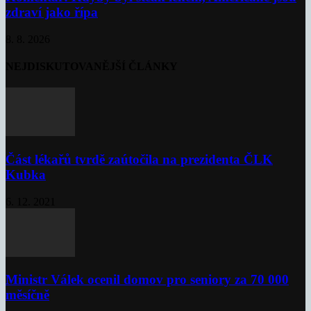
zdraví jako řípa
8. 8. 2026
NEJDISKUTOVANĚJŠÍ ČLÁNKY
Část lékařů tvrdě zaútočila na prezidenta ČLK
Kubka
6. 12. 2021
Ministr Válek ocenil domov pro seniory za 70 000
měsíčně