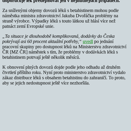
doporučuje lék předepisovat jen v nejnutnějších případech.
Za sníženými objemy dovozů léků s betahistinem mohou podle
náměstka ministra zdravotnictví Jakuba Dvořáčka problémy na
straně výrobce. Výpadky léků s touto látkou už hlásí více než
patnáct zemí Evropské unie.
„Ta situace je dlouhodobě komplikovaná, dodávky do Česka
pokrývají asi 60 procent aktuální potřeby,“
uvedl
po jednání
pracovní skupiny pro dostupnost léků na Ministerstvu zdravotnictví
ČR [MZ ČR] náměstek s tím, že problémy v dodávkách léků s
betahistinem potrvají ještě několik měsíců.
K obnovení plných dovozů dojde podle jeho odhadu až druhém
čtvrtletí příštího roku. Nyní proto ministerstvo zdravotnictví vydalo
zákaz distribuce léků s obsahem betahistinu do zahraničí. To proto,
aby se jejich nedostupnost ještě více nezhoršila.