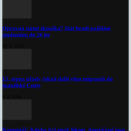
Opravná státní zkouška? Stát hradí pojištění
studentům do 26 let
10. 8. 2026
15. srpna úřady čekají další vlnu migrantů do
španělské Ceuty
9. 8. 2026
Komentář: Kdyby byl steak lékem, Američané jsou