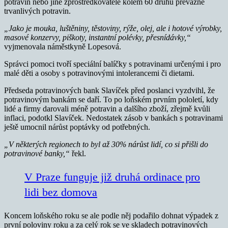
potravin nebo jiné zprostředkovatele kolem 60 druhů převážně
trvanlivých potravin.
„Jako je mouka, luštěniny, těstoviny, rýže, olej, ale i hotové výrobky,
masové konzervy, piškoty, instantní polévky, přesnídávky,“
vyjmenovala náměstkyně Lopesová.
Správci pomoci tvoří speciální balíčky s potravinami určenými i pro
malé děti a osoby s potravinovými intolerancemi či dietami.
Předseda potravinových bank Slavíček před poslanci vyzdvihl, že
potravinovým bankám se daří. To po loňském prvním pololetí, kdy
lidé a firmy darovali méně potravin a dalšího zboží, zřejmě kvůli
inflaci, podotkl Slavíček. Nedostatek zásob v bankách s potravinami
ještě umocnil nárůst poptávky od potřebných.
„V některých regionech to byl až 30% nárůst lidí, co si přišli do
potravinové banky,“
řekl.
V Praze funguje již druhá ordinace pro
lidi bez domova
Koncem loňského roku se ale podle něj podařilo dohnat výpadek z
první poloviny roku a za celý rok se ve skladech potravinových