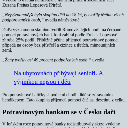
Zuzana Freitas Lopesová [Piráti].
„Nejvýznamnější byla skupina dětí do 18 let, ty tvořily třetinu všech
podporovaných osob,“
uvedla náměstkyně.
Další významnou skupinu tvořili Romové. Jejich podíl na čerpané
pomoci potravinových bank loni zabíral podle Freitas Lopesové
zhruba 25% podíl. Přibližně pětina příjemců potravinové pomoci
připadá na osoby bez přístřeší a cizince z třetích, mimounijních
zemí.
„Ženy tvořily asi 49 procent podpořených osob,“
uvedla.
Na ubytovnách přibývají senioři. A
výjimkou nejsou i děti
Pro potravinové balíčky si podle ní chodí i lidé se zdravotním
hendikepem. Tato skupina příjemců pomoci čítá asi desetinu z celku.
Potravinovým bankám se v Česku daří
V loňském roce potravinové banky redistribuovaly skrze výdejny