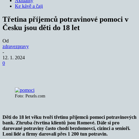
Aktuality
Ke kávě a čaji
Třetina příjemců potravinové pomoci v
Česku jsou děti do 18 let
Od
zdravezpravy
-
12. 1. 2024
0
Foto: Pexels.com
Děti do 18 let věku tvoří třetinu příjemců pomoci potravinových
bank. Zhruba čtvrtina klientů jsou Romové. Dále si pro
darované potraviny často chodí bezdomovci, cizinci a senioři.
Loni lidé a firmy darovali přes 1 200 tun potravin.