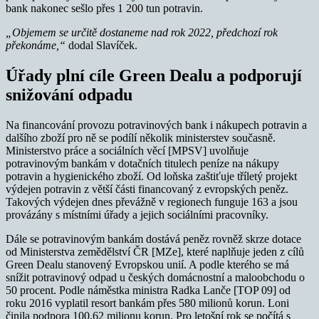
bank nakonec sešlo přes 1 200 tun potravin.
„Objemem se určitě dostaneme nad rok 2022, předchozí rok
překonáme,“
dodal Slavíček.
Úřady plní cíle Green Dealu a podporují
snižování odpadu
Na financování provozu potravinových bank i nákupech potravin a
dalšího zboží pro ně se podílí několik ministerstev současně.
Ministerstvo práce a sociálních věcí [MPSV] uvolňuje
potravinovým bankám v dotačních titulech peníze na nákupy
potravin a hygienického zboží. Od loňska zaštiťuje tříletý projekt
výdejen potravin z větší části financovaný z evropských peněz.
Takových výdejen dnes převážně v regionech funguje 163 a jsou
provázány s místními úřady a jejich sociálními pracovníky.
Dále se potravinovým bankám dostává peněz rovněž skrze dotace
od Ministerstva zemědělství ČR [MZe], které naplňuje jeden z cílů
Green Dealu stanovený Evropskou unií. A podle kterého se má
snížit potravinový odpad u českých domácnostní a maloobchodu o
50 procent. Podle náměstka ministra Radka Lanče [TOP 09] od
roku 2016 vyplatil resort bankám přes 580 milionů korun. Loni
činila podpora 100,62 milionu korun. Pro letošní rok se počítá s