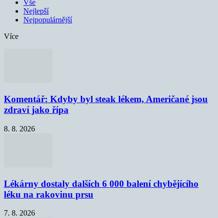
Vše
Nejlepší
Nejpopulárnější
Více
Komentář: Kdyby byl steak lékem, Američané jsou
zdraví jako řípa
8. 8. 2026
Lékárny dostaly dalších 6 000 balení chybějícího
léku na rakovinu prsu
7. 8. 2026