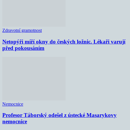
Zdravotní gramotnost
Netopýři míří okny do českých ložnic. Lékaři varují
před pokousáním
Nemocnice
Profesor Táborský odešel z ústecké Masarykovy
nemocnice