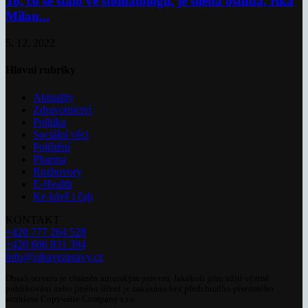
To, co se stalo ve stomatologii, je šílená ostuda, říká
Milan...
5. 12. 2022
Hlavní rubriky
Aktuality
Zdravotnictví
Politika
Sociální věci
Pojištění
Pharma
Rozhovory
E-Health
Ke kávě i čaji
KONTAKT
+420 777 264 528
+420 606 831 394
info@zdravezpravy.cz
Obsah serveru je chráněn autorským právem. Jakékoli jeho užití včetně
publikování nebo jiného šíření je zakázáno bez předchozího písemného
souhlasu Copywrite Company s.r.o.