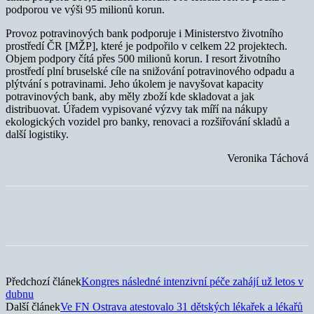
podporou ve výši 95 milionů korun.
Provoz potravinových bank podporuje i Ministerstvo životního
prostředí ČR [MŽP], které je podpořilo v celkem 22 projektech.
Objem podpory čítá přes 500 milionů korun. I resort životního
prostředí plní bruselské cíle na snižování potravinového odpadu a
plýtvání s potravinami. Jeho úkolem je navyšovat kapacity
potravinových bank, aby měly zboží kde skladovat a jak
distribuovat. Úřadem vypisované výzvy tak míří na nákupy
ekologických vozidel pro banky, renovaci a rozšiřování skladů a
další logistiky.
Veronika Táchová
Předchozí článek
Kongres následné intenzivní péče zahájí už letos v
dubnu
Další článek
Ve FN Ostrava atestovalo 31 dětských lékařek a lékařů