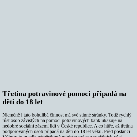
Třetina potravinové pomoci připadá na
děti do 18 let
Nicméně i tato bohulibá činnost má své stinné stránky. Totiž rychlý
růst osob závislých na pomoci potravinových bank ukazuje na
nedobré sociální zázemí lidí v České republice. A co hůře, až třetina
podporovaných osob připadá na děti do 18 let věku. Před poslanci
Výboru to uvedla náměstkyně ministra práce a sociálních věcí