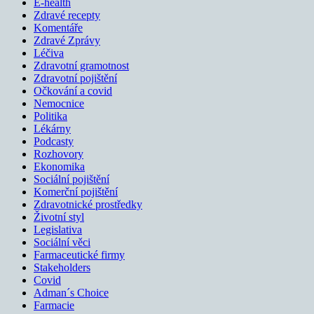
E-health
Zdravé recepty
Komentáře
Zdravé Zprávy
Léčiva
Zdravotní gramotnost
Zdravotní pojištění
Očkování a covid
Nemocnice
Politika
Lékárny
Podcasty
Rozhovory
Ekonomika
Sociální pojištění
Komerční pojištění
Zdravotnické prostředky
Životní styl
Legislativa
Sociální věci
Farmaceutické firmy
Stakeholders
Covid
Adman´s Choice
Farmacie