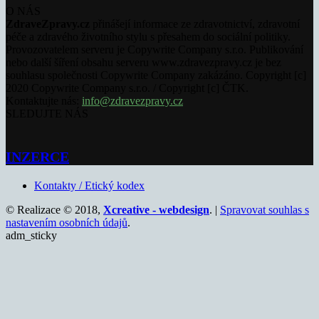
O NÁS
ZdraveZpravy.cz
přinášejí informace ze zdravotnictví, zdravotní
péče a zdravého životního stylu s přesahem do sociální politiky.
Provozovatelem serveru je Copywrite Company s.r.o. Publikování
nebo další šíření obsahu serveru www.zdravezpravy.cz je bez
souhlasu společnosti Copywrite Company zakázáno. Copyright [c]
2020 Copywrite Company s.r.o. / Copyright [c] ČTK.
Kontaktujte nás:
info@zdravezpravy.cz
SLEDUJTE NÁS
INZERCE
Kontakty / Etický kodex
© Realizace © 2018,
Xcreative - webdesign
. |
Spravovat souhlas s
nastavením osobních údajů
.
adm_sticky