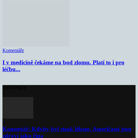
Komentáře
I v medicíně čekáme na bod zlomu. Platí to i pro
léčbu...
NOVINKY
Komentář: Kdyby byl steak lékem, Američané jsou
zdraví jako řípa