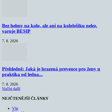
Bez helmy na kolo, ale ani na koloběžku nelez,
varuje BESIP
7. 8. 2026
Přehledně: Jaká je hrazená prevence pro ženy u
praktika od ledna...
7. 8. 2026
Načíst další
NEJČTENĚJŠÍ ČLÁNKY
Vše