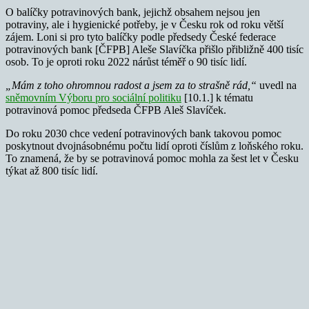
O balíčky potravinových bank, jejichž obsahem nejsou jen
potraviny, ale i hygienické potřeby, je v Česku rok od roku větší
zájem. Loni si pro tyto balíčky podle předsedy České federace
potravinových bank [ČFPB] Aleše Slavíčka přišlo přibližně 400 tisíc
osob. To je oproti roku 2022 nárůst téměř o 90 tisíc lidí.
„Mám z toho ohromnou radost a jsem za to strašně rád,“
uvedl na
sněmovním Výboru pro sociální politiku
[10.1.] k tématu
potravinová pomoc předseda ČFPB Aleš Slavíček.
Do roku 2030 chce vedení potravinových bank takovou pomoc
poskytnout dvojnásobnému počtu lidí oproti číslům z loňského roku.
To znamená, že by se potravinová pomoc mohla za šest let v Česku
týkat až 800 tisíc lidí.