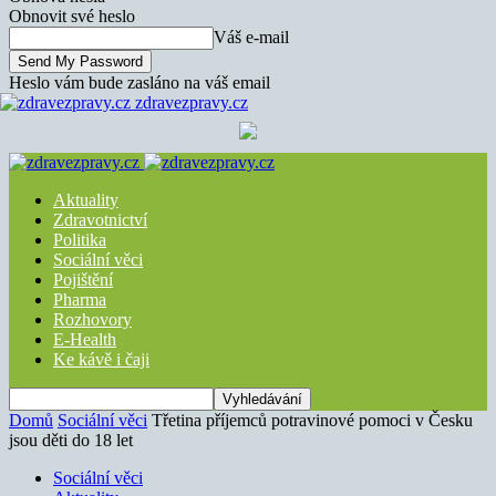
Obnovit své heslo
Váš e-mail
Heslo vám bude zasláno na váš email
zdravezpravy.cz
Aktuality
Zdravotnictví
Politika
Sociální věci
Pojištění
Pharma
Rozhovory
E-Health
Ke kávě i čaji
Domů
Sociální věci
Třetina příjemců potravinové pomoci v Česku
jsou děti do 18 let
Sociální věci