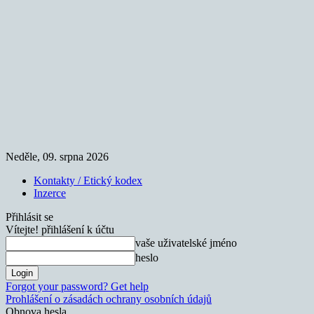
Neděle, 09. srpna 2026
Kontakty / Etický kodex
Inzerce
Přihlásit se
Vítejte! přihlášení k účtu
vaše uživatelské jméno
heslo
Forgot your password? Get help
Prohlášení o zásadách ochrany osobních údajů
Obnova hesla