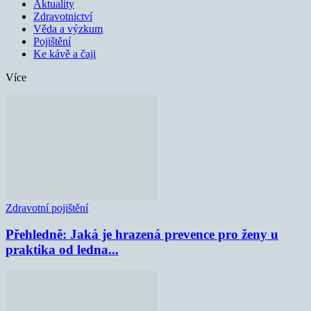
Aktuality
Zdravotnictví
Věda a výzkum
Pojištění
Ke kávě a čaji
Více
Zdravotní pojištění
Přehledně: Jaká je hrazená prevence pro ženy u
praktika od ledna...