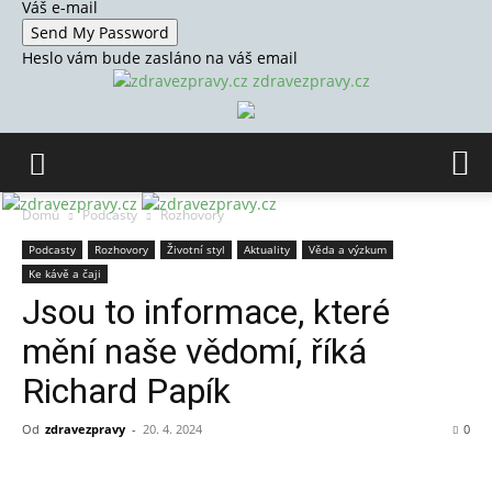
Váš e-mail
Heslo vám bude zasláno na váš email
zdravezpravy.cz
Domů
Podcasty
Rozhovory
Podcasty
Rozhovory
Životní styl
Aktuality
Věda a výzkum
Ke kávě a čaji
Jsou to informace, které
mění naše vědomí, říká
Richard Papík
Od
zdravezpravy
-
20. 4. 2024
0