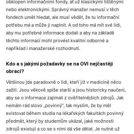
obklopen informačními fondy, ať už klasickými tištěnými
nebo elektronickými. Správný manažer nemusí v těch
fondech umět hledat, ale musí vědět, že tu informační
potřebu má a může ji naplnit. A od toho má mít své lidi,
aby mu potřebné informace dodali a aby na základě
těchto informací mohl provést kvalitní odborné a
například i manažerské rozhodnutí.
Kdo a s jakými požadavky se na OVI nejčastěji
obrací?
Většinou jde paradoxně o lidi, kteří již v medicíně něco
zažili. Jsou věkově spíše starší a jsou historicky naučeni,
aby se o informace zajímali z ověřitelnějších zdrojů. Jak
nemám rád slovo „povinný“, tak myslím, že by měl
existovat během studia na lékařských fakultách povinný
předmět, který by studentům ukázal, jaké možnosti
zdrojů existují a co se s nimi dá vše dělat. Je nutné už