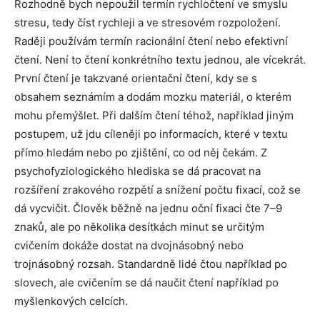
Rozhodně bych nepoužil termín rychločtení ve smyslu
stresu, tedy číst rychleji a ve stresovém rozpoložení.
Raději používám termín racionální čtení nebo efektivní
čtení. Není to čtení konkrétního textu jednou, ale vícekrát.
První čtení je takzvané orientační čtení, kdy se s
obsahem seznámím a dodám mozku materiál, o kterém
mohu přemýšlet. Při dalším čtení téhož, například jiným
postupem, už jdu cíleněji po informacích, které v textu
přímo hledám nebo po zjištění, co od něj čekám. Z
psychofyziologického hlediska se dá pracovat na
rozšíření zrakového rozpětí a snížení počtu fixací, což se
dá vycvičit. Člověk běžně na jednu oční fixaci čte 7–9
znaků, ale po několika desítkách minut se určitým
cvičením dokáže dostat na dvojnásobný nebo
trojnásobný rozsah. Standardně lidé čtou například po
slovech, ale cvičením se dá naučit čtení například po
myšlenkových celcích.