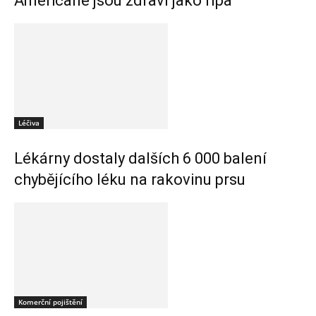
Američané jsou zdraví jako řípa
Léčiva
Lékárny dostaly dalších 6 000 balení
chybějícího léku na rakovinu prsu
Komerční pojištění