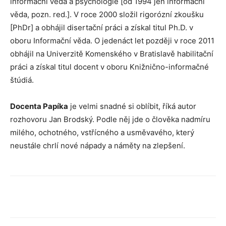
informační věda a psychologie [od 1994 jen informační
věda, pozn. red.]. V roce 2000 složil rigorózní zkoušku
[PhDr] a obhájil disertační práci a získal titul Ph.D. v
oboru Informační věda. O jedenáct let později v roce 2011
obhájil na Univerzitě Komenského v Bratislavě habilitační
práci a získal titul docent v oboru Knižnično-informačné
štúdiá.
Docenta Papíka
je velmi snadné si oblíbit, říká autor
rozhovoru Jan Brodský. Podle něj jde o člověka nadmíru
milého, ochotného, vstřícného a usměvavého, který
neustále chrlí nové nápady a náměty na zlepšení.