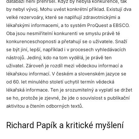
databází není přehršel. Když by nebyla konkurence, tak
by nebyl vývoj. Mohu uvést konkrétní příklad. Existují dva
velké rezervoáry, které se naplňují zdravotnickými a
lékařskými informacemi, a to systém ProQuest a EBSCO.
Oba jsou nesmiřitelní konkurenti ve smyslu právě té
konkurenceschopnosti a přetahují se o uživatele. Snaží
se být jiní, lepší, například i v procesech vyhledávacích
nástrojů. Jediný, kdo na tom vydělá, je právě ten
uživatel. Zároveň je rozdíl mezi vědeckou informací a
lékařskou informací. V českém a slovenském jazyce se
od 60. let minulého století uchytil termín vědecká
lékařská informace. Ten je srozumitelný a vyplatí se držet
se ho, protože je zjevné, že jde o souvislost s publikační
aktivitou a čtením odborných textů.
Richard Papík a kritické myšlení