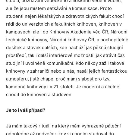
studia, poznávání vědeckého a lidského vědění vůbec,
ale že jsou místem setkávání a komunikace. Proto
studenti nejen lékařských a zdravotnických fakult chodí
rádi do univerzitních a fakultních knihoven, knihoven v
kampusech, ale i do Knihovny Akademie věd ČR, Národní
technické knihovny, Národní knihovny ČR, a pochopitelně
desítek a stovek dalších, kde nachází jak pěkná studijní
prostředí, tak i další interiérové možnosti, jak strávit čas
studijní i uvolněně komunikační. Kdo někdy zažil takové
knihovny v zahraničí nebo u nás, nasál jejich fantastickou
atmosféru, jistě chápe, proč mám slabost pro tzv.
kamenné knihovny i v 21. století. Je moderní a účelné
chodit do knihoven a studoven.
Je to i váš případ?
Já mám takový rituál, na který mám vyhrazené páteční
odpoledne až podvečer, kdy si chodím studovat do