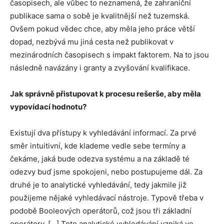
časopisech, ale vůbec to neznamená, že zahraniční
publikace sama o sobě je kvalitnější než tuzemská.
Ovšem pokud vědec chce, aby měla jeho práce větší
dopad, nezbývá mu jiná cesta než publikovat v
mezinárodních časopisech s impakt faktorem. Na to jsou
následně navázány i granty a zvyšování kvalifikace.
Jak správně přistupovat k procesu rešerše, aby měla
vypovídací hodnotu?
Existují dva přístupy k vyhledávání informací. Za prvé
směr intuitivní, kde klademe vedle sebe termíny a
čekáme, jaká bude odezva systému a na základě té
odezvy buď jsme spokojeni, nebo postupujeme dál. Za
druhé je to analytické vyhledávání, tedy jakmile již
použijeme nějaké vyhledávací nástroje. Typově třeba v
podobě Booleových operátorů, což jsou tři základní
operátory. […] Toto analytické vyhledávání vzniká ve