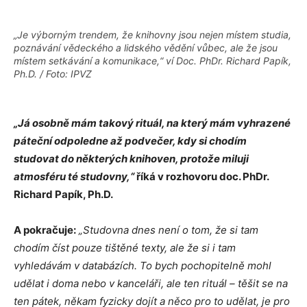
„Je výborným trendem, že knihovny jsou nejen místem studia,
poznávání vědeckého a lidského vědění vůbec, ale že jsou
místem setkávání a komunikace,“ ví Doc. PhDr. Richard Papík,
Ph.D. / Foto: IPVZ
„Já osobně mám takový rituál, na který mám vyhrazené
páteční odpoledne až podvečer, kdy si chodím
studovat do některých knihoven, protože miluji
atmosféru té studovny,“
říká v rozhovoru doc. PhDr.
Richard Papík, Ph.D.
A pokračuje:
„Studovna dnes není o tom, že si tam
chodím číst pouze tištěné texty, ale že si i tam
vyhledávám v databázích. To bych pochopitelně mohl
udělat i doma nebo v kanceláři, ale ten rituál – těšit se na
ten pátek, někam fyzicky dojít a něco pro to udělat, je pro