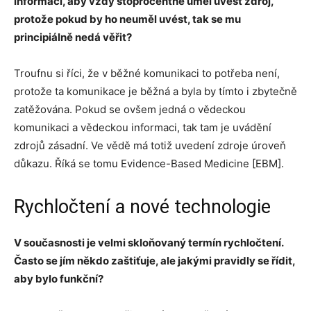
informaci, aby vždy stoprocentně uměl uvést zdroj,
protože pokud by ho neuměl uvést, tak se mu
principiálně nedá věřit?
Troufnu si říci, že v běžné komunikaci to potřeba není,
protože ta komunikace je běžná a byla by tímto i zbytečně
zatěžována. Pokud se ovšem jedná o vědeckou
komunikaci a vědeckou informaci, tak tam je uvádění
zdrojů zásadní. Ve vědě má totiž uvedení zdroje úroveň
důkazu. Říká se tomu Evidence-Based Medicine [EBM].
Rychločtení a nové technologie
V současnosti je velmi skloňovaný termín rychločtení.
Často se jím někdo zaštiťuje, ale jakými pravidly se řídit,
aby bylo funkční?