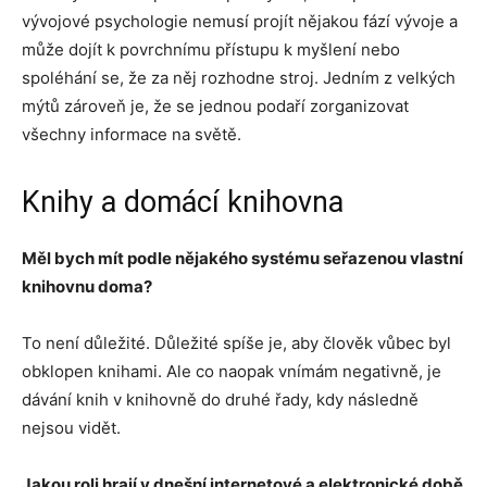
vývojové psychologie nemusí projít nějakou fází vývoje a
může dojít k povrchnímu přístupu k myšlení nebo
spoléhání se, že za něj rozhodne stroj. Jedním z velkých
mýtů zároveň je, že se jednou podaří zorganizovat
všechny informace na světě.
Knihy a domácí knihovna
Měl bych mít podle nějakého systému seřazenou vlastní
knihovnu doma?
To není důležité. Důležité spíše je, aby člověk vůbec byl
obklopen knihami. Ale co naopak vnímám negativně, je
dávání knih v knihovně do druhé řady, kdy následně
nejsou vidět.
Jakou roli hrají v dnešní internetové a elektronické době