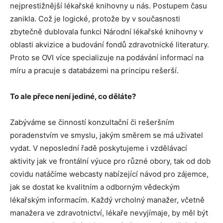
nejprestižnější lékařské knihovny u nás. Postupem času
zanikla. Což je logické, protože by v současnosti
zbytečně dublovala funkci Národní lékařské knihovny v
oblasti akvizice a budování fondů zdravotnické literatury.
Proto se OVI více specializuje na podávání informací na
míru a pracuje s databázemi na principu rešerší.
To ale přece není jediné, co děláte?
Zabýváme se činností konzultační či rešeršním
poradenstvím ve smyslu, jakým směrem se má uživatel
vydat. V neposlední řadě poskytujeme i vzdělávací
aktivity jak ve frontální výuce pro různé obory, tak od dob
covidu natáčíme webcasty nabízející návod pro zájemce,
jak se dostat ke kvalitním a odborným vědeckým
lékařským informacím. Každý vrcholný manažer, včetně
manažera ve zdravotnictví, lékaře nevyjímaje, by měl být