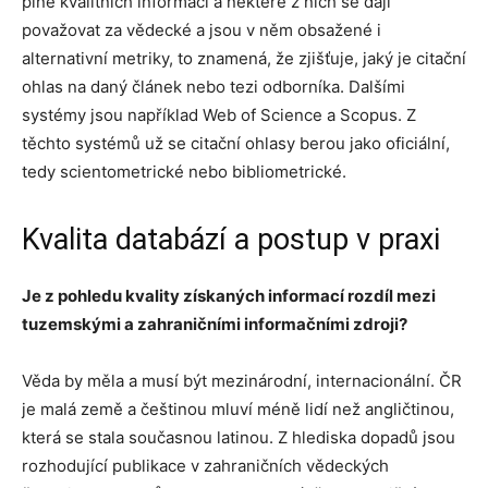
plné kvalitních informací a některé z nich se dají
považovat za vědecké a jsou v něm obsažené i
alternativní metriky, to znamená, že zjišťuje, jaký je citační
ohlas na daný článek nebo tezi odborníka. Dalšími
systémy jsou například Web of Science a Scopus. Z
těchto systémů už se citační ohlasy berou jako oficiální,
tedy scientometrické nebo bibliometrické.
Kvalita databází a postup v praxi
Je z pohledu kvality získaných informací rozdíl mezi
tuzemskými a zahraničními informačními zdroji?
Věda by měla a musí být mezinárodní, internacionální. ČR
je malá země a češtinou mluví méně lidí než angličtinou,
která se stala současnou latinou. Z hlediska dopadů jsou
rozhodující publikace v zahraničních vědeckých