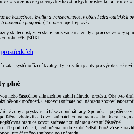
e u výrobců sériově vyráběných zdravotnických prostředků, a ne u výr
raz na bezpečnost, kvalitu a transparentnost v oblasti zdravotnických p
ich budoucím fungování,“
upozorňuje Hejnová.
ložily skutečnost, že veškeré používané materiály a procesy výroby spl
 kontrolu léčiv [SÚKL].
prostředcích
í rizik a systému řízení kvality. Ty prozatím platily pro výrobce sério
dy plně
ovou nebo částečnou snímatelnou zubní náhradu, protézu. Oba tyto dru
bízí několik možností. Celkovou snímatelnou náhradu zhotoví laboratoř
yřičné zuby a pryskyřičná báze zubní náhrady. Spoluúčast pojištěnce v
ojištěnci zhotovit celkovou snímatelnou náhradu ostatní, která je vyro
Pojišťovna hradí celkovou snímatelnou náhradu ostatní částečně.
ní či spodní čelisti, není určena pro bezzubé čelisti. Používá se zprav
y oporu pro částečnou snímatelnou náhradu.