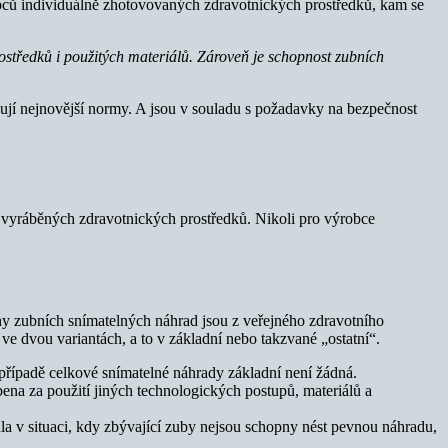
obců individuálně zhotovovaných zdravotnických prostředků, kam se
rostředků i použitých materiálů. Zároveň je schopnost zubních
ňují nejnovější normy. A jsou v souladu s požadavky na bezpečnost
vě vyráběných zdravotnických prostředků. Nikoli pro výrobce
hy zubních snímatelných náhrad jsou z veřejného zdravotního
 ve dvou variantách, a to v základní nebo takzvané „ostatní“.
 případě celkové snímatelné náhrady základní není žádná.
bena za použití jiných technologických postupů, materiálů a
idla v situaci, kdy zbývající zuby nejsou schopny nést pevnou náhradu,