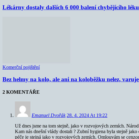
Lékárny dostaly dalších 6 000 balení chybějícího lék
Komerční pojištění
Bez helmy na kolo, ale ani na koloběžku nelez, varu
2 KOMENTÁŘE
Emanuel Dvořák
28. 4. 2024 At 19:22
Už dnes jsme na tom stejně, jako v rozvojových zemích. Národ b
Kam nás dnešní vlády dostali ? Zubní hygiena byla stejně jako osta
péče je stejná jako v rozvojových zemích. Omlouvám se cenzorov