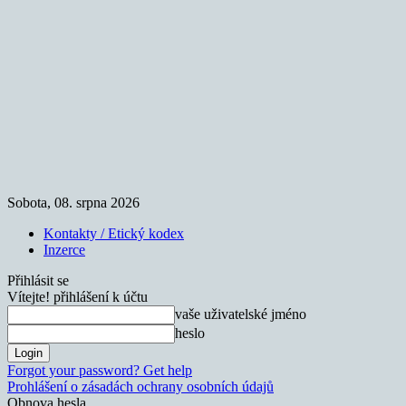
Sobota, 08. srpna 2026
Kontakty / Etický kodex
Inzerce
Přihlásit se
Vítejte! přihlášení k účtu
vaše uživatelské jméno
heslo
Forgot your password? Get help
Prohlášení o zásadách ochrany osobních údajů
Obnova hesla