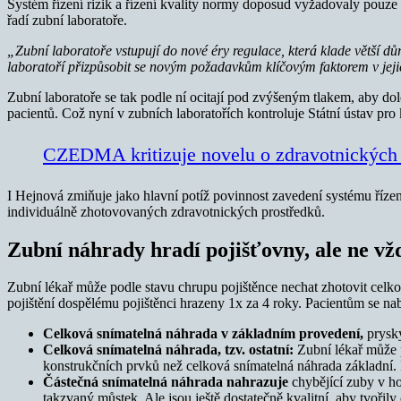
Systém řízení rizik a řízení kvality normy doposud vyžadovaly pouz
řadí zubní laboratoře.
„Zubní laboratoře vstupují do nové éry regulace, která klade větší dů
laboratoří přizpůsobit se novým požadavkům klíčovým faktorem v jej
Zubní laboratoře se tak podle ní ocitají pod zvýšeným tlakem, aby do
pacientů. Což nyní v zubních laboratořích kontroluje Státní ústav pro
CZEDMA kritizuje novelu o zdravotnických 
I Hejnová zmiňuje jako hlavní potíž povinnost zavedení systému řízen
individuálně zhotovovaných zdravotnických prostředků.
Zubní náhrady hradí pojišťovny, ale ne vž
Zubní lékař může podle stavu chrupu pojištěnce nechat zhotovit celk
pojištění dospělému pojištěnci hrazeny 1x za 4 roky. Pacientům se na
Celková snímatelná náhrada v základním provedení,
prysk
Celková snímatelná náhrada, tzv. ostatní:
Zubní lékař může p
konstrukčních prvků než celková snímatelná náhrada základní. 
Částečná snímatelná náhrada nahrazuje
chybějící zuby v hor
takzvaný můstek. Ale jsou ještě dostatečně kvalitní, aby tvořil