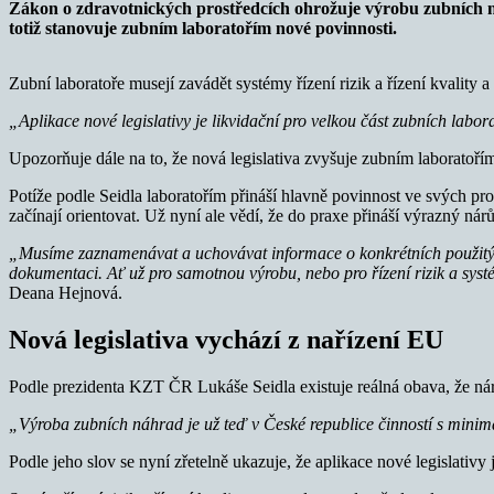
Zákon o zdravotnických prostředcích ohrožuje výrobu zubních n
totiž stanovuje zubním laboratořím nové povinnosti.
Zubní laboratoře musejí zavádět systémy řízení rizik a řízení kvality
„Aplikace nové legislativy je likvidační pro velkou část zubních labo
Upozorňuje dále na to, že nová legislativa zvyšuje zubním laboratoří
Potíže podle Seidla laboratořím přináší hlavně povinnost ve svých prov
začínají orientovat. Už nyní ale vědí, že do praxe přináší výrazný nárů
„Musíme zaznamenávat a uchovávat informace o konkrétních použitých 
dokumentaci. Ať už pro samotnou výrobu, nebo pro řízení rizik a syst
Deana Hejnová.
Nová legislativa vychází z nařízení EU
Podle prezidenta KZT ČR Lukáše Seidla existuje reálná obava, že ná
„Výroba zubních náhrad je už teď v České republice činností s minim
Podle jeho slov se nyní zřetelně ukazuje, že aplikace nové legislativy