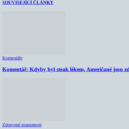
SOUVISEJÍCÍ ČLÁNKY
Komentáře
Komentář: Kdyby byl steak lékem, Američané jsou zd
Zdravotní gramotnost