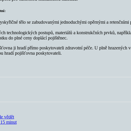
tní:
skyřičné tělo se zabudovanými jednoduchými opěrnými a retenčními prv
iných technologických postupů, materiálů a konstrukčních prvků, napřík
stku do plné ceny doplácí pojištěnec.
šťovna ji hradí přímo poskytovateli zdravotní péče. U plně hrazených v
ou hradí pojišťovna poskytovateli.
le vědět
a 15 minut