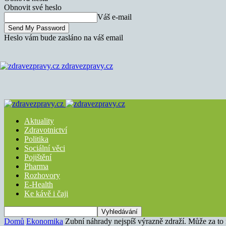
Obnovit své heslo
Váš e-mail
Heslo vám bude zasláno na váš email
zdravezpravy.cz
Aktuality
Zdravotnictví
Politika
Sociální věci
Pojištění
Pharma
Rozhovory
E-Health
Ke kávě i čaji
Domů
Ekonomika
Zubní náhrady nejspíš výrazně zdraží. Může za to