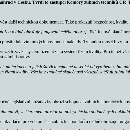
áhrad v Česku. Tvrdí to zástupci Komory zubních techniků ČR [K
 a vést další technickou dokumentaci. Také prokazují bezpečnost, kvalit
ratoří a reálně ohrožuje fungování
celého oboru,“
říká k nově platné n
m prostřednictvím nových povinností náklady. Ty budou muset brzy prom
ozech zavést systém řízení rizik a systém řízení kvality. Pro téměř všec
st administrativy.
materiálech a jejich šaržích nejméně deset let od vyrobení zubní náh
ém řízení kvality. Všechny zmíněné skutečnosti výrazně zatěžují zubní 
ročné legislativní požadavky ohrozí schopnost zubních laboratořích p
ální marží, ve které není prostor na pokrytí těchto dodatečných náklad
 je likvidační pro velkou část zubních laboratoří a reálně ohrožuje fung