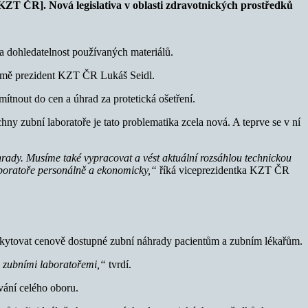
ZT ČR]. Nová legislativa v oblasti zdravotnických prostředků
u a dohledatelnost používaných materiálů.
ormě prezident KZT ČR Lukáš Seidl.
ítnout do cen a úhrad za protetická ošetření.
hny zubní laboratoře je tato problematika zcela nová. A teprve se v ní
rady. Musíme také vypracovat a vést aktuální rozsáhlou technickou
laboratoře personálně a ekonomicky,“
říká viceprezidentka KZT ČR
oskytovat cenově dostupné zubní náhrady pacientům a zubním lékařům.
ů zubními laboratořemi,“
tvrdí.
ování celého oboru.