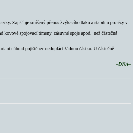
ky. Zajišťuje smíšený přenos žvýkacího tlaku a stabilitu protézy v
lad kovové spojovací třmeny, zásuvné spoje apod., než částečná
ariant náhrad pojištěnec nedoplácí žádnou částku. U částečně
–DNA–