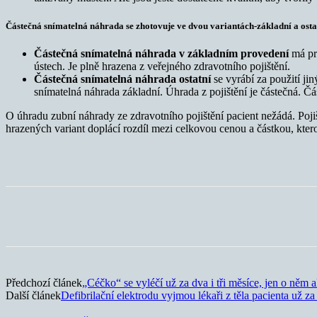
Částečná snímatelná náhrada se zhotovuje ve dvou variantách-základní a osta
Částečná snímatelná náhrada v základním provedení
má pry
ústech. Je plně hrazena z veřejného zdravotního pojištění.
Částečná snímatelná náhrada ostatní
se vyrábí za použití j
snímatelná náhrada základní. Úhrada z pojištění je částečná. Čá
O úhradu zubní náhrady ze zdravotního pojištění pacient nežádá. Poji
hrazených variant doplácí rozdíl mezi celkovou cenou a částkou, kter
Sdílet
Předchozí článek
„Céčko“ se vyléčí už za dva i tři měsíce, jen o něm a
Další článek
Defibrilační elektrodu vyjmou lékaři z těla pacienta už z