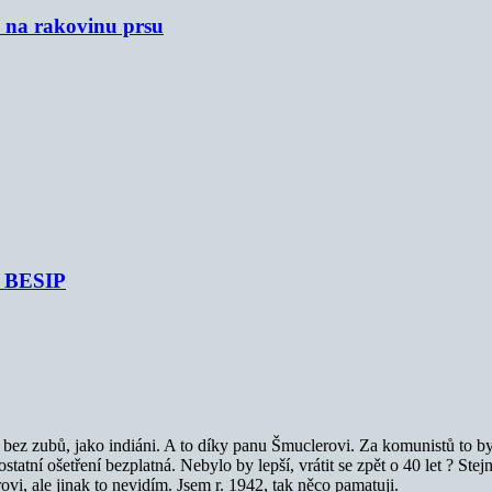
u na rakovinu prsu
je BESIP
ez zubů, jako indiáni. A to díky panu Šmuclerovi. Za komunistů to byl
tní ošetření bezplatná. Nebylo by lepší, vrátit se zpět o 40 let ? Stejně j
i, ale jinak to nevidím. Jsem r. 1942, tak něco pamatuji.