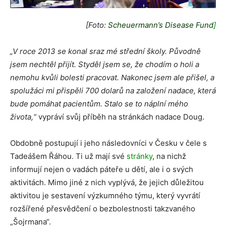
[Foto:
Scheuermann’s Disease Fund
]
„V roce 2013 se konal sraz mé střední školy. Původně
jsem nechtěl přijít. Styděl jsem se, že chodím o holi a
nemohu kvůli bolesti pracovat. Nakonec jsem ale přišel, a
spolužáci mi přispěli 700 dolarů na založení nadace, která
bude pomáhat pacientům. Stalo se to náplní mého
života,“
vypráví svůj příběh na stránkách nadace Doug.
Obdobně postupují i jeho následovníci v Česku v čele s
Tadeášem Řáhou. Ti už mají své
stránky
, na nichž
informují nejen o vadách páteře u dětí, ale i o svých
aktivitách. Mimo jiné z nich vyplývá, že jejich důležitou
aktivitou je sestavení výzkumného týmu, který vyvrátí
rozšířené přesvědčení o bezbolestnosti takzvaného
„Šojrmana“.