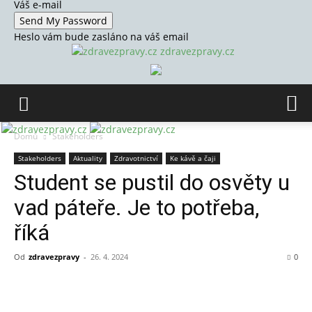
Váš e-mail
Heslo vám bude zasláno na váš email
zdravezpravy.cz
Domů
Stakeholders
Stakeholders
Aktuality
Zdravotnictví
Ke kávě a čaji
Student se pustil do osvěty u
vad páteře. Je to potřeba,
říká
Od
zdravezpravy
-
26. 4. 2024
0