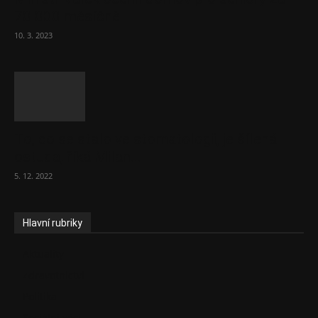
70 000 měsíčně
10. 3. 2023
To, co se stalo ve stomatologii, je šílená
ostuda, říká Milan...
5. 12. 2022
Hlavní rubriky
Aktuality
Zdravotnictví
Politika
Sociální věci