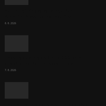
Komentář: Kdyby byl steak lékem,
Američané jsou zdraví jako řípa
8. 8. 2026
Lékárny dostaly dalších 6 000 balení
chybějícího léku na rakovinu prsu
7. 8. 2026
Bez helmy na kolo, ale ani na koloběžku