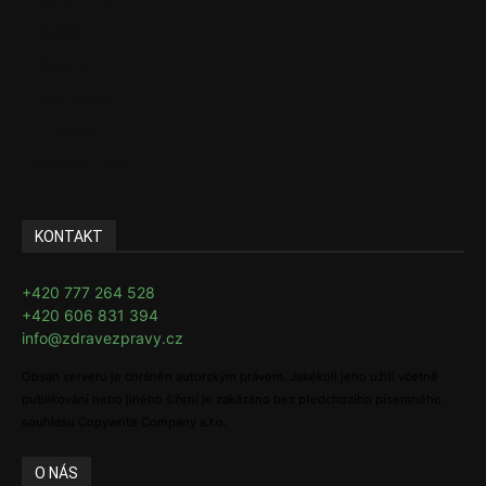
Pojištění
Pharma
Rozhovory
E-Health
Ke kávě i čaji
KONTAKT
+420 777 264 528
+420 606 831 394
info@zdravezpravy.cz
Obsah serveru je chráněn autorským právem. Jakékoli jeho užití včetně
publikování nebo jiného šíření je zakázáno bez předchozího písemného
souhlasu Copywrite Company s.r.o.
O NÁS