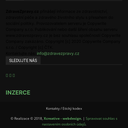
ZdraveZpravy.cz
přinášejí informace ze zdravotnictví,
zdravotní péče a zdravého životního stylu s přesahem do
sociální politiky. Provozovatelem serveru je Copywrite
Company s.r.o. Publikování nebo další šíření obsahu serveru
www.zdravezpravy.cz je bez souhlasu společnosti Copywrite
Company zakázáno. Copyright [c] 2020 Copywrite Company
s.r.o. / Copyright [c] ČTK.
Kontaktujte nás:
info@zdravezpravy.cz
SLEDUJTE NÁS
INZERCE
Kontakty / Etický kodex
© Realizace © 2018,
Xcreative - webdesign
. |
Spravovat souhlas s
nastavením osobních údajů
.