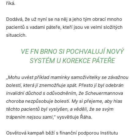
říká.
Dodává, že už nyní se na něj a jeho tým obrací mnoho
pacientů s vadami páteře, kteří jsou ve velmi složitých
situacích.
VE FN BRNO SI POCHVALUJÍ NOVÝ
SYSTÉM U KOREKCE PÁTEŘE
„
Mohu uvést příklad maminky samoživitelky se závažnou
bolestí, která jí znemožňuje spát. Přesto jí byl odebrán
invalidní důchod s odůvodněním, že Scheuermannova
choroba nezpůsobuje bolesti. My si přejeme, aby hlas
těchto pacientů byl vyslyšen, a věděli, že se svým
trápením nejsou sami
,“ vysvětluje Řáha.
Osvětová kampaň běží s finanční podporou Institutu