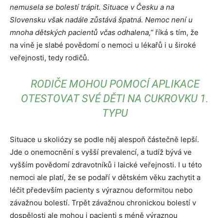
nemusela se bolestí trápit. Situace v Česku a na
Slovensku však nadále zůstává špatná. Nemoc není u
mnoha dětských pacientů včas odhalena,”
říká s tím, že
na vině je slabé povědomí o nemoci u lékařů i u široké
veřejnosti, tedy rodičů.
RODIČE MOHOU POMOCÍ APLIKACE
OTESTOVAT SVÉ DĚTI NA CUKROVKU 1.
TYPU
Situace u skoliózy se podle něj alespoň částečně lepší.
Jde o onemocnění s vyšší prevalencí, a tudíž bývá ve
vyšším povědomí zdravotníků i laické veřejnosti. I u této
nemoci ale platí, že se podaří v dětském věku zachytit a
léčit především pacienty s výraznou deformitou nebo
závažnou bolestí. Trpět závažnou chronickou bolestí v
dospělosti ale mohou i pacienti s méně výraznou