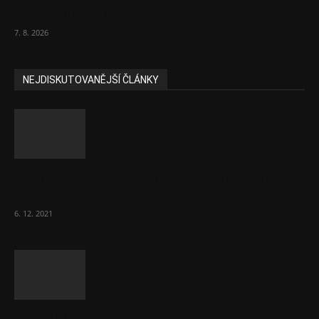
nelez, varuje BESIP
7. 8. 2026
NEJDISKUTOVANĚJŠÍ ČLÁNKY
Část lékařů tvrdě zaútočila na prezidenta
ČLK Kubka
6. 12. 2021
Ministr Válek ocenil domov pro seniory za