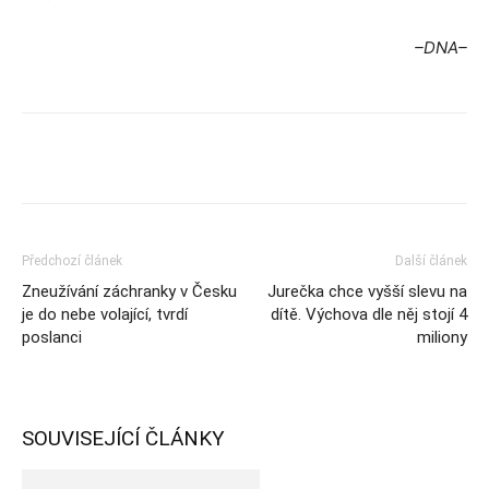
–DNA–
Předchozí článek
Další článek
Zneužívání záchranky v Česku
Jurečka chce vyšší slevu na
je do nebe volající, tvrdí
dítě. Výchova dle něj stojí 4
poslanci
miliony
SOUVISEJÍCÍ ČLÁNKY