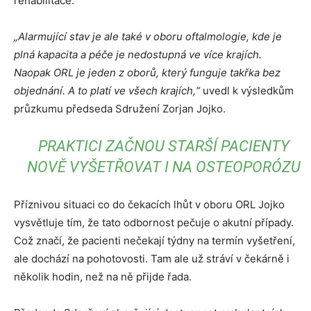
rehabilitace.
„Alarmující stav je ale také v oboru oftalmologie, kde je
plná kapacita a péče je nedostupná ve více krajích.
Naopak ORL je jeden z oborů, který funguje takřka bez
objednání. A to platí ve všech krajích,“
uvedl k výsledkům
průzkumu předseda Sdružení Zorjan Jojko.
PRAKTICI ZAČNOU STARŠÍ PACIENTY
NOVĚ VYŠETŘOVAT I NA OSTEOPORÓZU
Příznivou situaci co do čekacích lhůt v oboru ORL Jojko
vysvětluje tím, že tato odbornost pečuje o akutní případy.
Což značí, že pacienti nečekají týdny na termín vyšetření,
ale dochází na pohotovosti. Tam ale už stráví v čekárně i
několik hodin, než na ně přijde řada.