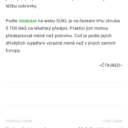
léčbu cukrovky.
Podle
databáze
na webu SÚKL je na českém trhu zhruba
5 700 léků na lékařský předpis. Praktici jich mohou
předepisovat méně než polovinu. Což je podle jejich
dřívějších vyjádření výrazně méně než v jiných zemích
Evropy.
–ČTK/RED–
Předchozí článek
Další článek