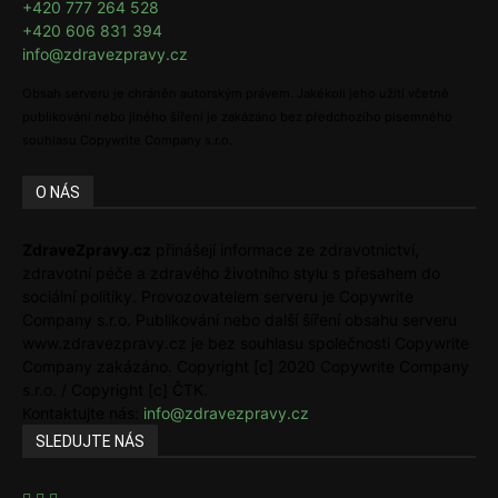
+420 777 264 528
+420 606 831 394
info@zdravezpravy.cz
Obsah serveru je chráněn autorským právem. Jakékoli jeho užití včetně
publikování nebo jiného šíření je zakázáno bez předchozího písemného
souhlasu Copywrite Company s.r.o.
O NÁS
ZdraveZpravy.cz
přinášejí informace ze zdravotnictví,
zdravotní péče a zdravého životního stylu s přesahem do
sociální politiky. Provozovatelem serveru je Copywrite
Company s.r.o. Publikování nebo další šíření obsahu serveru
www.zdravezpravy.cz je bez souhlasu společnosti Copywrite
Company zakázáno. Copyright [c] 2020 Copywrite Company
s.r.o. / Copyright [c] ČTK.
Kontaktujte nás:
info@zdravezpravy.cz
SLEDUJTE NÁS