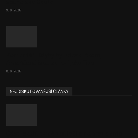
španělské Ceuty
9. 8. 2026
Komentář: Kdyby byl steak lékem,
Američané jsou zdraví jako řípa
8. 8. 2026
NEJDISKUTOVANĚJŠÍ ČLÁNKY
Část lékařů tvrdě zaútočila na prezidenta