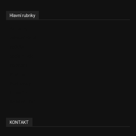
Hlavní rubriky
Aktuality
Zdravotnictví
Politika
Sociální věci
Pojištění
Pharma
Rozhovory
E-Health
Ke kávě i čaji
KONTAKT