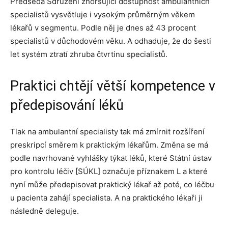
Předseda Sdružení zhoršující dostupnost ambulantních
specialistů vysvětluje i vysokým průměrným věkem
lékařů v segmentu. Podle něj je dnes až 43 procent
specialistů v důchodovém věku. A odhaduje, že do šesti
let systém ztratí zhruba čtvrtinu specialistů.
Praktici chtějí větší kompetence v
předepisování léků
Tlak na ambulantní specialisty tak má zmírnit rozšíření
preskripcí směrem k praktickým lékařům. Změna se má
podle navrhované vyhlášky týkat léků, které Státní ústav
pro kontrolu léčiv [SÚKL] označuje příznakem L a které
nyní může předepisovat praktický lékař až poté, co léčbu
u pacienta zahájí specialista. A na praktického lékaři ji
následně deleguje.