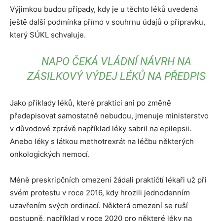
Výjimkou budou případy, kdy je u těchto léků uvedená
ještě další podmínka přímo v souhrnu údajů o přípravku,
který SÚKL schvaluje.
NAPO ČEKÁ VLÁDNÍ NÁVRH NA
ZÁSILKOVÝ VÝDEJ LÉKŮ NA PŘEDPIS
Jako příklady léků, které praktici ani po změně
předepisovat samostatně nebudou, jmenuje ministerstvo
v důvodové zprávě například léky sabril na epilepsii.
Anebo léky s látkou methotrexrát na léčbu některých
onkologických nemocí.
Méně preskripčních omezení žádali praktičtí lékaři už při
svém protestu v roce 2016, kdy hrozili jednodenním
uzavřením svých ordinací. Některá omezení se ruší
postupně, například v roce 2020 pro některé léky na