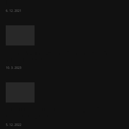
ČLK Kubka
6. 12. 2021
Ministr Válek ocenil domov pro seniory za
70 000 měsíčně
10. 3. 2023
To, co se stalo ve stomatologii, je šílená
ostuda, říká Milan...
5. 12. 2022