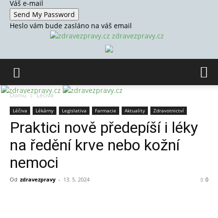
Váš e-mail
Heslo vám bude zasláno na váš email
zdravezpravy.cz
Domů
Léčiva
Léčiva
Lékárny
Legislativa
Farmacie
Aktuality
Zdravotnictví
Praktici nově předepíší i léky
na ředění krve nebo kožní
nemoci
Od
zdravezpravy
-
13. 5. 2024
0