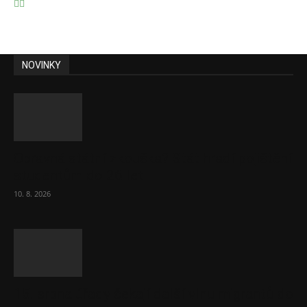
NOVINKY
Opravná státní zkouška? Stát hradí pojištění
studentům do 26 let
10. 8. 2026
15. srpna úřady čekají další vlnu migrantů do