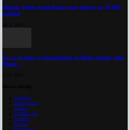
Ministr Válek ocenil domov pro seniory za 70 000
měsíčně
10. 3. 2023
To, co se stalo ve stomatologii, je šílená ostuda, říká
Milan...
5. 12. 2022
Hlavní rubriky
Aktuality
Zdravotnictví
Politika
Sociální věci
Pojištění
Pharma
Rozhovory