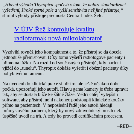
„Hlavní výhoda Thyropixu spočívá v tom, že nabízí standardizaci
vyšetření, široké zorné pole a vyšší senzitivitu než jiné přístroje,“
shrnul výhody přístroje přednosta Centra Luděk Šefc.
V ÚJV Řež kontroluje kvalitu
radiofarmak nová mikrolaboratoř
Vyzdvihl rovněž jeho kompaktnost a to, že přístroj se dá docela
jednoduše přemisťovat. Díky tomu vyšetří radiologové pacienty i
přímo na lůžku. Na rozdíl od současných přístrojů, kdy pacient
vjíždí do „tunelu“, Thyropix dokáže vyšetřit i obézní pacienty díky
pohyblivému ramenu.
Na uvedení do klinické praxe si přístroj ale ještě nějakou dobu
počká, upozorňují jeho autoři. Hlavu gama kamery je třeba upravit
tak, aby se dostala blíže ke štítné žláze. Vědci chtějí vylepšit i
software, aby přístroj mohl nakonec podstoupit klinické zkoušky
přímo na pacientech. V neposlední řadě jeho autoři hledají
průmyslového partnera, který by nový zdravotnický prostředek
úspěšně uvedl na trh. A tedy ho provedl certifikačním procesem.
–RED–