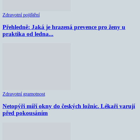
Zdravotní pojištění
Přehledně: Jaká je hrazená prevence pro ženy u
praktika od ledna...
Zdravotní gramotnost
Netopýři míří okny do českých ložnic. Lékaři varují
před pokousáním