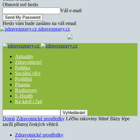
Obnovit své heslo
Váš e-mail
Heslo vám bude zasláno na váš email
zdravezpravy.cz
Aktuality
Zdravotnictví
Politika
Sociální věci
Pojištění
Pharma
Rozhovory
E-Health
Ke kávě i čaji
Domů
Zdravotnické prostředky
Léčbu rakoviny štítné žlázy lépe
zacílí přístroj českých vědců
Zdravotnické prostředky