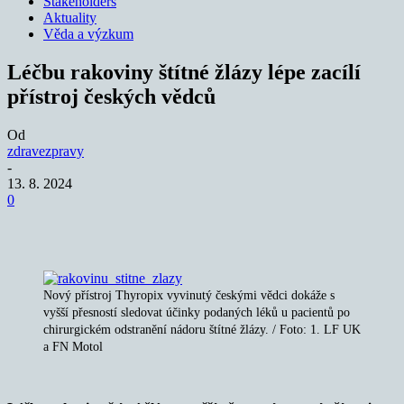
Stakeholders
Aktuality
Věda a výzkum
Léčbu rakoviny štítné žlázy lépe zacílí
přístroj českých vědců
Od
zdravezpravy
-
13. 8. 2024
0
Nový přístroj Thyropix vyvinutý českými vědci dokáže s
vyšší přesností sledovat účinky podaných léků u pacientů po
chirurgickém odstranění nádoru štítné žlázy. / Foto: 1. LF UK
a FN Motol