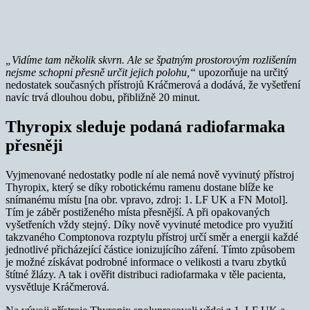
„Vidíme tam několik skvrn. Ale se špatným prostorovým rozlišením
nejsme schopni přesně určit jejich polohu,“
upozorňuje na určitý
nedostatek současných přístrojů Kráčmerová a dodává, že vyšetření
navíc trvá dlouhou dobu, přibližně 20 minut.
Thyropix sleduje podaná radiofarmaka
přesněji
Vyjmenované nedostatky podle ní ale nemá nově vyvinutý přístroj
Thyropix, který se díky robotickému ramenu dostane blíže ke
snímanému místu [na obr. vpravo, zdroj: 1. LF UK a FN Motol].
Tím je záběr postiženého místa přesnější. A při opakovaných
vyšetřeních vždy stejný. Díky nově vyvinuté metodice pro využití
takzvaného Comptonova rozptylu přístroj určí směr a energii každé
jednotlivé přicházející částice ionizujícího záření. Tímto způsobem
je možné získávat podrobné informace o velikosti a tvaru zbytků
štítné žlázy. A tak i ověřit distribuci radiofarmaka v těle pacienta,
vysvětluje Kráčmerová.