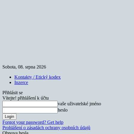
Sobota, 08. srpna 2026
Kontakty / Etický kodex
Inzerce
Přihlásit se
Vítejte! přihlášení k účtu
vaše uživatelské jméno
heslo
Forgot your password? Get help
Prohlášení o zásadách ochrany osobních údajů
Obnova hesla