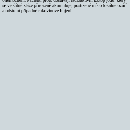
onemocnění. Pacienti proto dostávají radioaktivní izotop jódu, který
se ve štítné žláze přirozeně akumuluje, postižené místo lokálně ozáří
a odstraní případné rakovinové bujení.