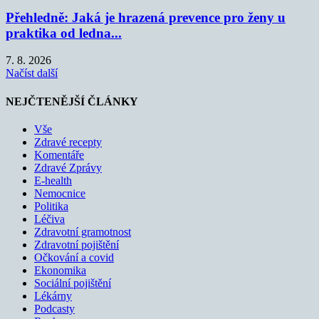
Přehledně: Jaká je hrazená prevence pro ženy u
praktika od ledna...
7. 8. 2026
Načíst další
NEJČTENĚJŠÍ ČLÁNKY
Vše
Zdravé recepty
Komentáře
Zdravé Zprávy
E-health
Nemocnice
Politika
Léčiva
Zdravotní gramotnost
Zdravotní pojištění
Očkování a covid
Ekonomika
Sociální pojištění
Lékárny
Podcasty