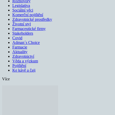
Rozhovory
Legislativa
Sociální věci
Komerční pojištění
Zdravotnické prostředky
Životní styl
Farmaceutické firmy
Stakeholders
Covid
Adman´s Choice
Farmacie
Aktuality
Zdravotnictví
Věda a výzkum
Pojištění
Ke kávě a čaji
Více