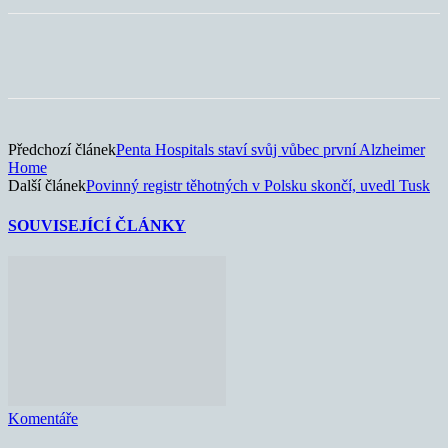
Předchozí článek
Penta Hospitals staví svůj vůbec první Alzheimer
Home
Další článek
Povinný registr těhotných v Polsku skončí, uvedl Tusk
SOUVISEJÍCÍ ČLÁNKY
Komentáře