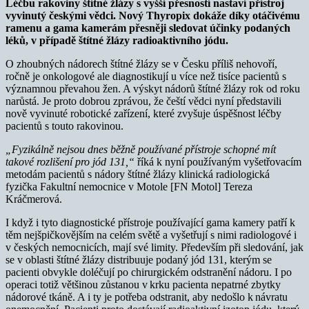
Léčbu rakoviny štítné žlázy s vyšší přesností nastaví přístroj
vyvinutý českými vědci. Nový Thyropix dokáže díky otáčivému
ramenu a gama kamerám přesněji sledovat účinky podaných
léků, v případě štítné žlázy radioaktivního jódu.
O zhoubných nádorech štítné žlázy se v Česku příliš nehovoří,
ročně je onkologové ale diagnostikují u více než tisíce pacientů s
významnou převahou žen. A výskyt nádorů štítné žlázy rok od roku
narůstá. Je proto dobrou zprávou, že čeští vědci nyní představili
nově vyvinuté robotické zařízení, které zvyšuje úspěšnost léčby
pacientů s touto rakovinou.
„Fyzikálně nejsou dnes běžně používané přístroje schopné mít
takové rozlišení pro jód 131,“
říká k nyní používaným vyšetřovacím
metodám pacientů s nádory štítné žlázy klinická radiologická
fyzička Fakultní nemocnice v Motole [FN Motol] Tereza
Kráčmerová.
I když i tyto diagnostické přístroje používající gama kamery patří k
těm nejšpičkovějším na celém světě a vyšetřují s nimi radiologové i
v českých nemocnicích, mají své limity. Především při sledování, jak
se v oblasti štítné žlázy distribuuje podaný jód 131, kterým se
pacienti obvykle doléčují po chirurgickém odstranění nádoru. I po
operaci totiž většinou zůstanou v krku pacienta nepatrné zbytky
nádorové tkáně. A i ty je potřeba odstranit, aby nedošlo k návratu