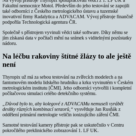
Na vývoji přístroje Thyropix spolupracovali vědci z 1. LF UK a
Fakultní nemocnice Motol. Především do jeho testování se zapojili
také odborníci z Českého metrologického ústavu a tuzemské
inovativní firmy Radalytica a ADVACAM. Vývoj přístroje finančně
podpořila Technologická agentura ČR.
Společně s přístrojem vyvinuli vědci také software. Díky němu se
jím získaná data v počítači mění na snímek s viditelnými pozůstatky
nádoru.
Na léčbu rakoviny štítné žlázy to ale ještě
není
Thyropix už má za sebou testování na zvířecích modelech a na
fantomovém modelu lidského hrudníku a krku vyvinutém v Českém
metrologickém institutu [ČMI]. Jeho odborníci vytvořili i kompletní
počítačovou simulaci celého detekčního systému.
„Důvod bylo to, aby kolegové z ADVACAMu nemuseli vyrábět
desítky různých kombinací senzorů,“
vysvětluje Jan Rusňák z
oddělení primární metrologie veličin ionizujícího záření ČMI.
Samotné testování kamery přístroje pak se uskutečnilo v Centru
pokročilého preklinického zobrazování 1. LF UK.