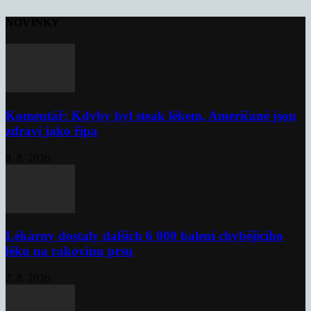
NOVINKY
Komentář: Kdyby byl steak lékem, Američané jsou
zdraví jako řípa
8. 8. 2026
Lékárny dostaly dalších 6 000 balení chybějícího
léku na rakovinu prsu
7. 8. 2026