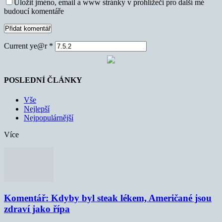
Uložit jméno, email a www stránky v prohlížeči pro další mé
budoucí komentáře
Current ye@r
*
POSLEDNÍ ČLÁNKY
Vše
Nejlepší
Nejpopulárnější
Více
Komentář: Kdyby byl steak lékem, Američané jsou
zdraví jako řípa