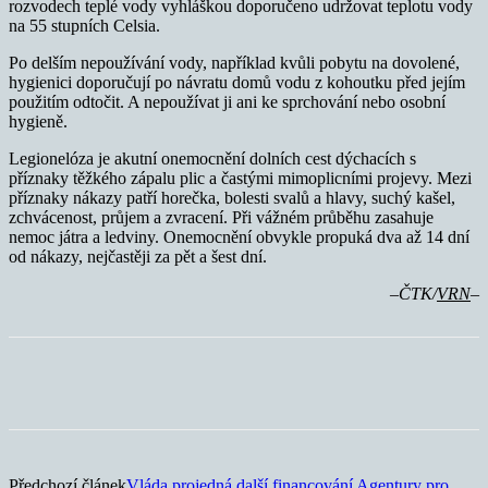
rozvodech teplé vody vyhláškou doporučeno udržovat teplotu vody
na 55 stupních Celsia.
Po delším nepoužívání vody, například kvůli pobytu na dovolené,
hygienici doporučují po návratu domů vodu z kohoutku před jejím
použitím odtočit. A nepoužívat ji ani ke sprchování nebo osobní
hygieně.
Legionelóza je akutní onemocnění dolních cest dýchacích s
příznaky těžkého zápalu plic a častými mimoplicními projevy. Mezi
příznaky nákazy patří horečka, bolesti svalů a hlavy, suchý kašel,
zchvácenost, průjem a zvracení. Při vážném průběhu zasahuje
nemoc játra a ledviny. Onemocnění obvykle propuká dva až 14 dní
od nákazy, nejčastěji za pět a šest dní.
–ČTK/
VRN
–
Předchozí článek
Vláda projedná další financování Agentury pro