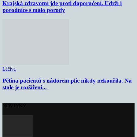
Krajská zdravotní jde proti doporučení. Udrží i
porodnice s málo porody
Léčiva
Pětina pacientů s nádorem plic nikdy nekouřila. Na
stole je rozšíření...
NOVINKY