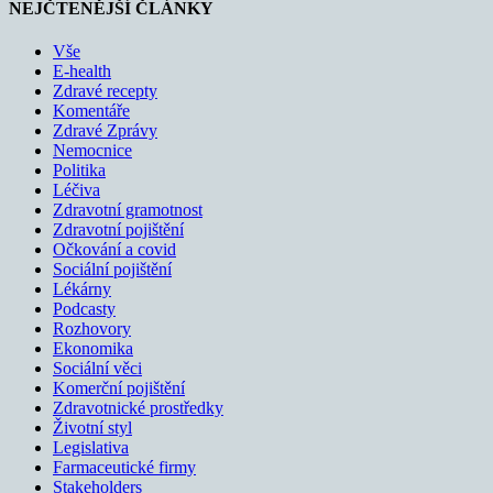
NEJČTENĚJŠÍ ČLÁNKY
Vše
E-health
Zdravé recepty
Komentáře
Zdravé Zprávy
Nemocnice
Politika
Léčiva
Zdravotní gramotnost
Zdravotní pojištění
Očkování a covid
Sociální pojištění
Lékárny
Podcasty
Rozhovory
Ekonomika
Sociální věci
Komerční pojištění
Zdravotnické prostředky
Životní styl
Legislativa
Farmaceutické firmy
Stakeholders