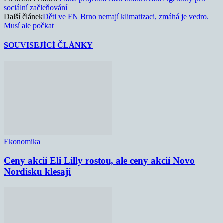
sociální začleňování
Další článek
Děti ve FN Brno nemají klimatizaci, zmáhá je vedro.
Musí ale počkat
SOUVISEJÍCÍ ČLÁNKY
Ekonomika
Ceny akcií Eli Lilly rostou, ale ceny akcií Novo
Nordisku klesají