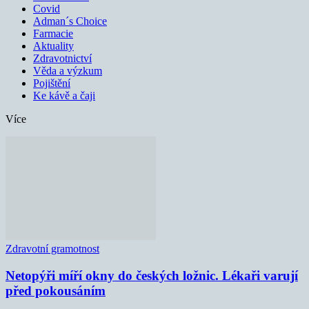
Covid
Adman´s Choice
Farmacie
Aktuality
Zdravotnictví
Věda a výzkum
Pojištění
Ke kávě a čaji
Více
Zdravotní gramotnost
Netopýři míří okny do českých ložnic. Lékaři varují
před pokousáním