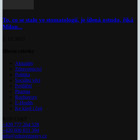
To, co se stalo ve stomatologii, je šílená ostuda, říká
Milan...
5. 12. 2022
Hlavní rubriky
Aktuality
Zdravotnictví
Politika
Sociální věci
Pojištění
Pharma
Rozhovory
E-Health
Ke kávě i čaji
KONTAKT
+420 777 264 528
+420 606 831 394
info@zdravezpravy.cz