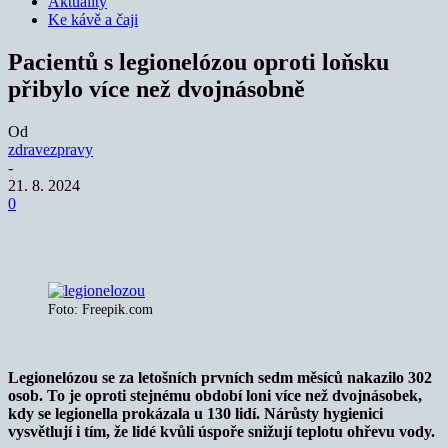
Aktuality
Ke kávě a čaji
Pacientů s legionelózou oproti loňsku
přibylo více než dvojnásobně
Od
zdravezpravy
-
21. 8. 2024
0
Foto: Freepik.com
Legionelózou se za letošních prvních sedm měsíců nakazilo 302
osob. To je oproti stejnému období loni více než dvojnásobek,
kdy se legionella prokázala u 130 lidí. Nárůsty hygienici
vysvětlují i tím, že lidé kvůli úspoře snižují teplotu ohřevu vody.