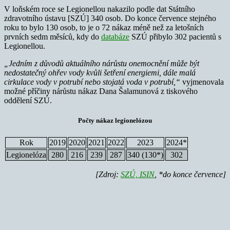
V loňském roce se Legionellou nakazilo podle dat Státního
zdravotního ústavu [SZÚ] 340 osob. Do konce července stejného
roku to bylo 130 osob, to je o 72 nákaz méně než za letošních
prvních sedm měsíců, kdy do
databáze
SZÚ přibylo 302 pacientů s
Legionellou.
„Jedním z důvodů aktuálního nárůstu onemocnění může být
nedostatečný ohřev vody kvůli šetření energiemi, dále malá
cirkulace vody v potrubí nebo stojatá voda v potrubí,“
vyjmenovala
možné příčiny nárůstu nákaz Dana Šalamunová z tiskového
oddělení SZÚ.
Počty nákaz legionelózou
Rok
2019
2020
2021
2022
2023
2024*
Legionelóza
280
216
239
287
340 (130*)
302
[Zdroj:
SZÚ, ISIN
, *do konce července]