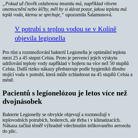
„Pokud už člověk oslabenou imunitu má, například vlivem
onemocnění nebo léčby, měl by si dávat pozor, jakou teplotu má
teplá voda, kterou se sprchuje,“
upozornila Šalamunová.
V potrubí s teplou vodou se v Kolíně
objevila legionella
Pro růst a rozmnožování bakterií Legionella je optimální teplota
mezi 25 a 45 stupni Celsia. Proto je prevencí jejich výskytu
udržování teploty vody například v bojleru na více než 50 stupňů
Celsia. Další riziko nákazy představuje podle hygieniků dlouho
stojící voda v potrubí, která může zchladnout na 45 stupňů Celsia a
méně.
Pacientů s legionelózou je letos více než
dvojnásobek
Bakterie Legionelly se obvykle objevují a rozmnožují v
teplovodních potrubích, boilerech, ale třeba i v klimatizacích.
Nákaza začíná téměř výhradně vdechnutím infikovaného aerosolu
do plic.