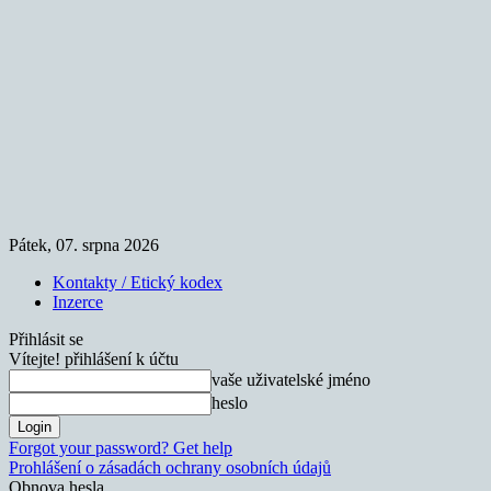
Pátek, 07. srpna 2026
Kontakty / Etický kodex
Inzerce
Přihlásit se
Vítejte! přihlášení k účtu
vaše uživatelské jméno
heslo
Forgot your password? Get help
Prohlášení o zásadách ochrany osobních údajů
Obnova hesla