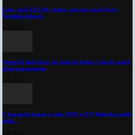
Ceny akcií Eli Lilly rostou, ale ceny akcií Novo
Nordisku klesají
6. 8. 2026
Netopýři míří okny do českých ložnic. Lékaři varují
před pokousáním
6. 8. 2026
V korupční kauze z roku 2018 ve FN Bulovka padly
další...
6. 8. 2026