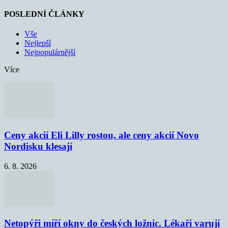
POSLEDNÍ ČLÁNKY
Vše
Nejlepší
Nejpopulárnější
Více
Ceny akcií Eli Lilly rostou, ale ceny akcií Novo
Nordisku klesají
6. 8. 2026
Netopýři míří okny do českých ložnic. Lékaři varují