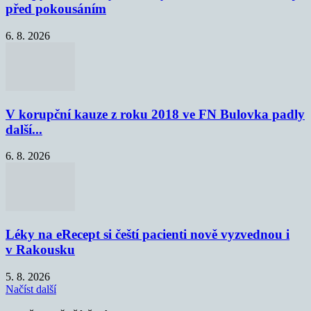
před pokousáním
6. 8. 2026
V korupční kauze z roku 2018 ve FN Bulovka padly
další...
6. 8. 2026
Léky na eRecept si čeští pacienti nově vyzvednou i
v Rakousku
5. 8. 2026
Načíst další