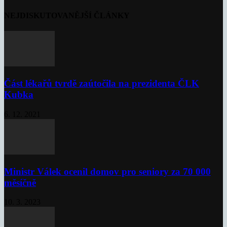
NEJDISKUTOVANĚJŠÍ ČLÁNKY
Část lékařů tvrdě zaútočila na prezidenta ČLK
Kubka
6. 12. 2021
Ministr Válek ocenil domov pro seniory za 70 000
měsíčně
10. 3. 2023