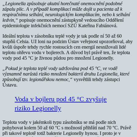
„Legionella způsobuje akutní horečnaté onemocnění podobné
zápalu plic. A v případě komplikací může dojít u pacienta až k
respiračnímu selhání, neurologickým komplikacím, nebo k selhání
ledvin,“
popisuje onemocnění zástupkyně vedoucího Oddělení
epidemiologie infekčních nemocí SZÚ Kateřina Fabiánová.
Ideální teplota v zásobníku teplé vody je tak podle ní 50 až 60
stupňů Celsia. Už loni na podzim Ústav veřejnost upozorňoval, aby
kvůli úspoře tehdy rychle rostoucích cen energií nesnižovali lidé
teplotu ohřevu vodu v bojlerech. A důvod byl právě ten, že teplota
vody pod 45 °C je živnou půdou pro množení Legionelly.
„Pokud je teplota teplé vody udržována pod 45 °C, ve vodě
významně narůstá riziko množení bakterií druhu Legionella, které
způsobují tzv. legionářskou nemoc,“
vysvětlili tehdy zástupci
Ústavu.
Voda v bojleru pod 45 °C zvyšuje
riziko Legionelly
Teplota vody v jakémkoli typu zásobníku se má podle nich
pohybovat kolem 50 až 60 °C s možností přihřátí nad 70 °C. Právě
při takové teplotě totiž bakterie Legionelly hynou. I proto je v