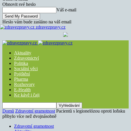
Obnovit své heslo
Váš e-mail
Heslo vám bude zasláno na váš email
zdravezpravy.cz
Aktuality
Zdravotnictví
Politika
Sociální věci
Pojištění
Pharma
Rozhovory
E-Health
Ke kávě i čaji
Domů
Zdravotní gramotnost
Pacientů s legionelózou oproti loňsku
přibylo více než dvojnásobně
Zdravotní gramotnost