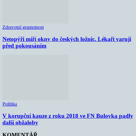
Zdravotní gramotnost
Netopýři míří okny do českých ložnic. Lékaři varují
před pokousáním
Politika
V korupční kauze z roku 2018 ve FN Bulovka padly
další obžaloby
KOMENTÁŘ