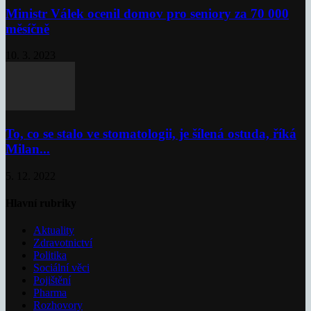
Ministr Válek ocenil domov pro seniory za 70 000
měsíčně
10. 3. 2023
To, co se stalo ve stomatologii, je šílená ostuda, říká
Milan...
5. 12. 2022
Hlavní rubriky
Aktuality
Zdravotnictví
Politika
Sociální věci
Pojištění
Pharma
Rozhovory