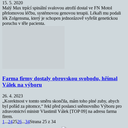
15. 5. 2020
Malý Max trpící spinální svalovou atrofií dostal ve FN Motol
přelomovou léčbu, systémovou genovou terapii. Lékaři mu podali
lék Zolgensma, který je schopen jednorázově vyřešit genetickou
poruchu v těle pacienta.
Farma firmy dostaly obrovskou svobodu, hřímal
Válek na výboru
26. 4. 2023
„Korektnost v tomto směru skončila, mám toho plné zuby, abych
byl pořád za pitomce,“ řekl před poslanci sněmovního Výboru pro
zdravotnictví ministr Vlastimil Válek [TOP 09] na adresu farma
firem.
1
...
24
25
26
...
34
Strana 25 z 34