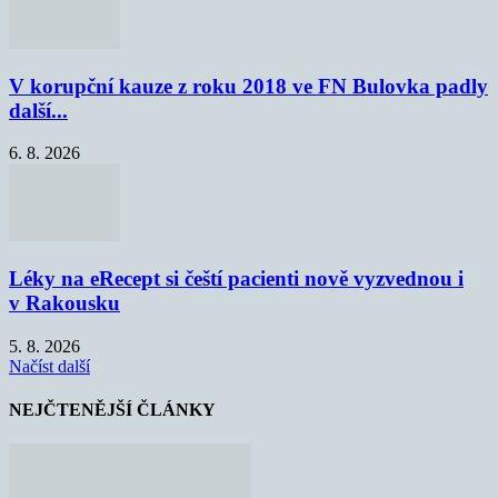
V korupční kauze z roku 2018 ve FN Bulovka padly
další...
6. 8. 2026
Léky na eRecept si čeští pacienti nově vyzvednou i
v Rakousku
5. 8. 2026
Načíst další
NEJČTENĚJŠÍ ČLÁNKY