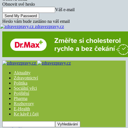
Obnovit své heslo
Váš e-mail
Heslo vám bude zasláno na váš email
zdravezpravy.cz
Aktuality
Zdravotnictví
Politika
Sociální věci
Pojištění
Pharma
Rozhovory
E-Health
Ke kávě i čaji