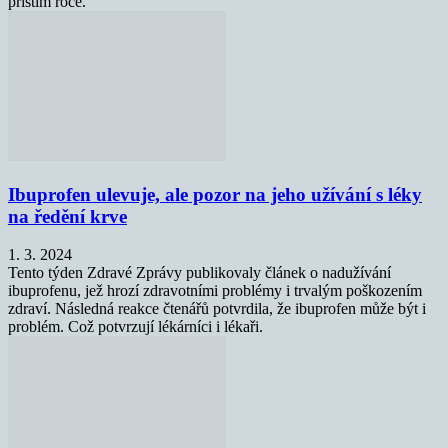
příštím roce.
Ibuprofen ulevuje, ale pozor na jeho užívání s léky
na ředění krve
1. 3. 2024
Tento týden Zdravé Zprávy publikovaly článek o nadužívání
ibuprofenu, jež hrozí zdravotními problémy i trvalým poškozením
zdraví. Následná reakce čtenářů potvrdila, že ibuprofen může být i
problém. Což potvrzují lékárníci i lékaři.