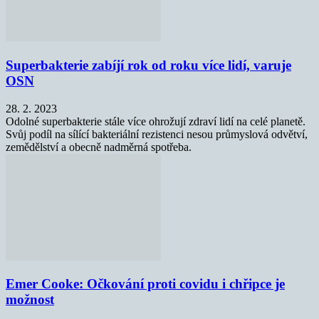
Superbakterie zabíjí rok od roku více lidí, varuje
OSN
28. 2. 2023
Odolné superbakterie stále více ohrožují zdraví lidí na celé planetě.
Svůj podíl na sílící bakteriální rezistenci nesou průmyslová odvětví,
zemědělství a obecně nadměrná spotřeba.
Emer Cooke: Očkování proti covidu i chřipce je
možnost