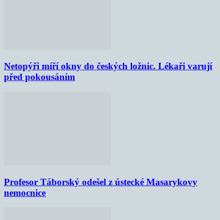
Netopýři míří okny do českých ložnic. Lékaři varují
před pokousáním
Profesor Táborský odešel z ústecké Masarykovy
nemocnice