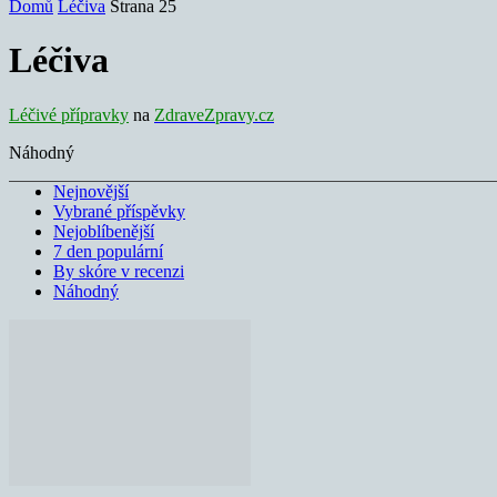
Domů
Léčiva
Strana 25
Léčiva
Léčivé přípravky
na
ZdraveZpravy.cz
Náhodný
Nejnovější
Vybrané příspěvky
Nejoblíbenější
7 den populární
By skóre v recenzi
Náhodný