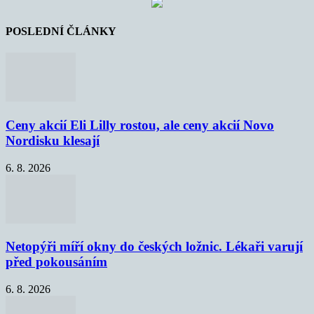
POSLEDNÍ ČLÁNKY
Ceny akcií Eli Lilly rostou, ale ceny akcií Novo
Nordisku klesají
6. 8. 2026
Netopýři míří okny do českých ložnic. Lékaři varují
před pokousáním
6. 8. 2026