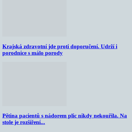
Krajská zdravotní jde proti doporučení. Udrží i
porodnice s málo porody
Pětina pacientů s nádorem plic nikdy nekouřila. Na
stole je rozšíření...