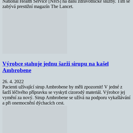
National Health Service [NHS] na další zdravotnické služby. Tím se
zabývá prestižní magazín The Lancet.
Výrobce stahuje jednu šarži sirupu na kašel
Ambrobene
26. 4. 2022
Pacienti užívající sirup Ambrobene by měli zpozornit! V jedné z
šarží léčivého přípravku se vyskytl cizorodý materiál. Výrobce jej
vymění za nový. Sirup Ambrobene se užívá na podporu vykašlávání
a při onemocnění dýchacích cest.