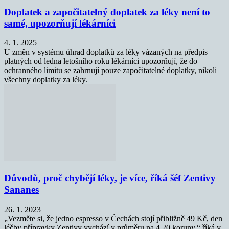
Doplatek a započitatelný doplatek za léky není to
samé, upozorňují lékárníci
4. 1. 2025
U změn v systému úhrad doplatků za léky vázaných na předpis
platných od ledna letošního roku lékárníci upozorňují, že do
ochranného limitu se zahrnují pouze započitatelné doplatky, nikoli
všechny doplatky za léky.
Důvodů, proč chybějí léky, je více, říká šéf Zentivy
Sananes
26. 1. 2023
„Vezměte si, že jedno espresso v Čechách stojí přibližně 49 Kč, den
léčby přípravky Zentivy vychází v průměru na 4,20 koruny,“ říká v