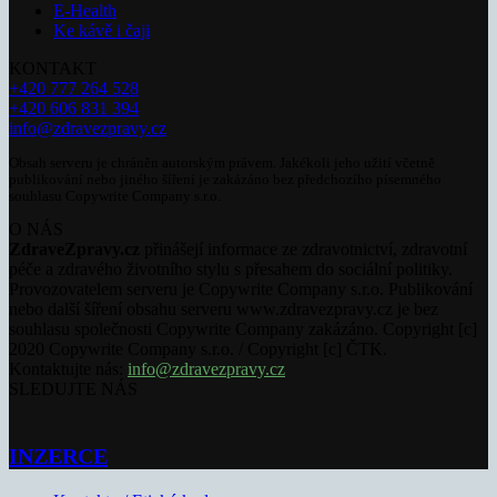
E-Health
Ke kávě i čaji
KONTAKT
+420 777 264 528
+420 606 831 394
info@zdravezpravy.cz
Obsah serveru je chráněn autorským právem. Jakékoli jeho užití včetně
publikování nebo jiného šíření je zakázáno bez předchozího písemného
souhlasu Copywrite Company s.r.o.
O NÁS
ZdraveZpravy.cz
přinášejí informace ze zdravotnictví, zdravotní
péče a zdravého životního stylu s přesahem do sociální politiky.
Provozovatelem serveru je Copywrite Company s.r.o. Publikování
nebo další šíření obsahu serveru www.zdravezpravy.cz je bez
souhlasu společnosti Copywrite Company zakázáno. Copyright [c]
2020 Copywrite Company s.r.o. / Copyright [c] ČTK.
Kontaktujte nás:
info@zdravezpravy.cz
SLEDUJTE NÁS
INZERCE