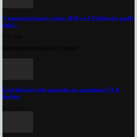
V korupční kauze z roku 2018 ve FN Bulovka padly
další...
6. 8. 2026
NEJDISKUTOVANĚJŠÍ ČLÁNKY
Část lékařů tvrdě zaútočila na prezidenta ČLK
Kubka
6. 12. 2021