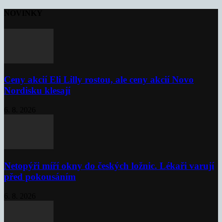
NOVINKY
Ceny akcií Eli Lilly rostou, ale ceny akcií Novo
Nordisku klesají
6. 8. 2026
Netopýři míří okny do českých ložnic. Lékaři varují
před pokousáním
6. 8. 2026