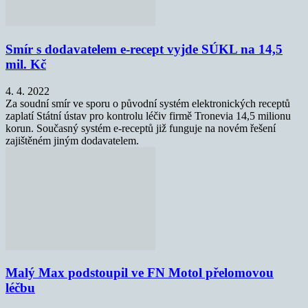
Smír s dodavatelem e-recept vyjde SÚKL na 14,5
mil. Kč
4. 4. 2022
Za soudní smír ve sporu o původní systém elektronických receptů
zaplatí Státní ústav pro kontrolu léčiv firmě Tronevia 14,5 milionu
korun. Současný systém e-receptů již funguje na novém řešení
zajištěném jiným dodavatelem.
Malý Max podstoupil ve FN Motol přelomovou
léčbu