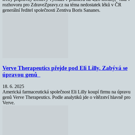
rozhovoru pro ZdraveZpravy.cz na téma nedostatek léků v ČR
generální ředitel společnosti Zentiva Boris Sananes.
Verve Therapeutics přejde pod Eli Lilly. Zabývá se
úpravou genů
18. 6. 2025
Americká farmaceutická společnost Eli Lilly koupí firmu na úpravu
genů Verve Therapeutics. Podle analytiků jde o vítězství hlavně pro
Verve.