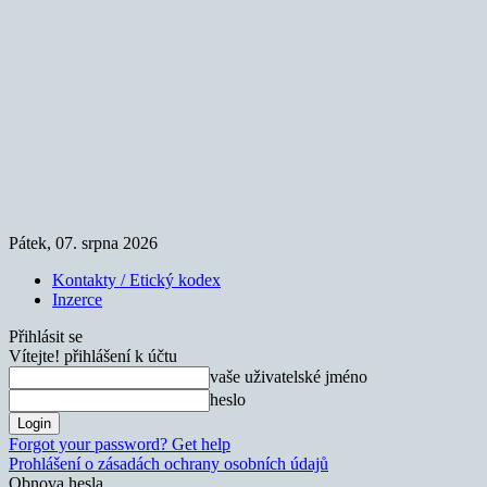
Pátek, 07. srpna 2026
Kontakty / Etický kodex
Inzerce
Přihlásit se
Vítejte! přihlášení k účtu
vaše uživatelské jméno
heslo
Forgot your password? Get help
Prohlášení o zásadách ochrany osobních údajů
Obnova hesla