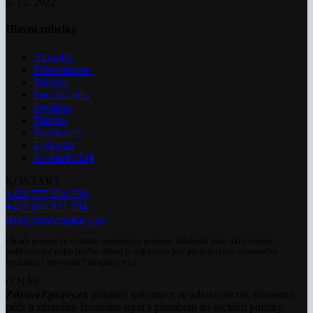
5. 12. 2022
Hlavní rubriky
Aktuality
Zdravotnictví
Politika
Sociální věci
Pojištění
Pharma
Rozhovory
E-Health
Ke kávě i čaji
KONTAKT
+420 777 264 528
+420 606 831 394
info@zdravezpravy.cz
Obsah serveru je chráněn autorským právem. Jakékoli jeho užití včetně
publikování nebo jiného šíření je zakázáno bez předchozího písemného
souhlasu Copywrite Company s.r.o.
O NÁS
ZdraveZpravy.cz
přinášejí informace ze zdravotnictví, zdravotní
péče a zdravého životního stylu s přesahem do sociální politiky.