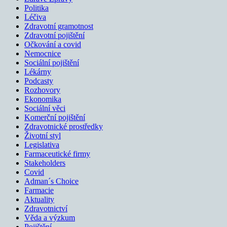
Politika
Léčiva
Zdravotní gramotnost
Zdravotní pojištění
Očkování a covid
Nemocnice
Sociální pojištění
Lékárny
Podcasty
Rozhovory
Ekonomika
Sociální věci
Komerční pojištění
Zdravotnické prostředky
Životní styl
Legislativa
Farmaceutické firmy
Stakeholders
Covid
Adman´s Choice
Farmacie
Aktuality
Zdravotnictví
Věda a výzkum
Pojištění