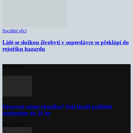
Sociální věci
Lidé se složkou živobytí v superdávce se překlápí do
rejstříku hazardu
NOVINKY
Opravná státní zkouška? Stát hradí pojištění
studentům do 26 let
10. 8. 2026