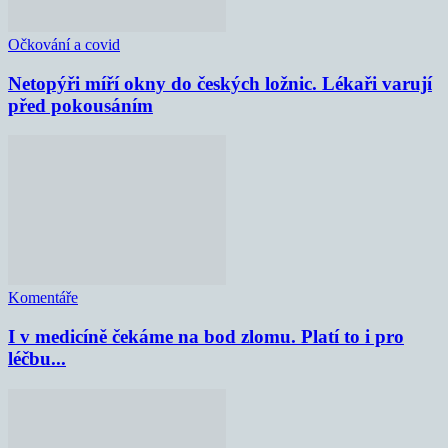
Očkování a covid
Netopýři míří okny do českých ložnic. Lékaři varují
před pokousáním
Komentáře
I v medicíně čekáme na bod zlomu. Platí to i pro
léčbu...