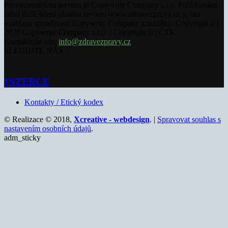
Provozovatelem serveru je Copywrite Company s.r.o. Publikování
nebo další šíření obsahu serveru www.zdravezpravy.cz je bez
souhlasu společnosti Copywrite Company zakázáno. Copyright [c]
2020 Copywrite Company s.r.o. / Copyright [c] ČTK.
Kontaktujte nás:
info@zdravezpravy.cz
SLEDUJTE NÁS
INZERCE
Kontakty / Etický kodex
© Realizace © 2018,
Xcreative - webdesign
. |
Spravovat souhlas s
nastavením osobních údajů
.
adm_sticky