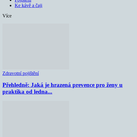
Ke kávě a čaji
Více
Zdravotní pojištění
Přehledně: Jaká je hrazená prevence pro ženy u
praktika od ledna...