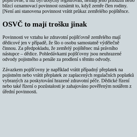
pojišťovně, u níž byl dotyčný registrován, nemají jeho příbuzní nebo
blízcí oznamovací povinnost oznámit to, když zemře člen rodiny.
[Není ani stanovena povinnost vrátit průkaz zemřelého pojištěnce.
OSVČ to mají trošku jinak
Povinnosti ve vztahu ke zdravotní pojišťovně zemřelého mají
dědicové jen v případě, že šlo o osobu samostatně výdělečně
činnou. Za předpokladu, že zemřelý pojištěnec má právního
nástupce – dědice. Pohledávkami pojišťovny jsou neuhrazené
odvody pojistného a penále za prodlení s těmito odvody.
Závazkem pojišťovny je například vrátit případný přeplatek na
pojistném nebo vrátit přeplatek ze zaplacených regulačních poplatků
vybraných za poskytování hrazené zdravotní péče. Dědické řízení
nebo také řízení o pozůstalosti je zahajováno pověřeným notářem z
úřední povinnosti.