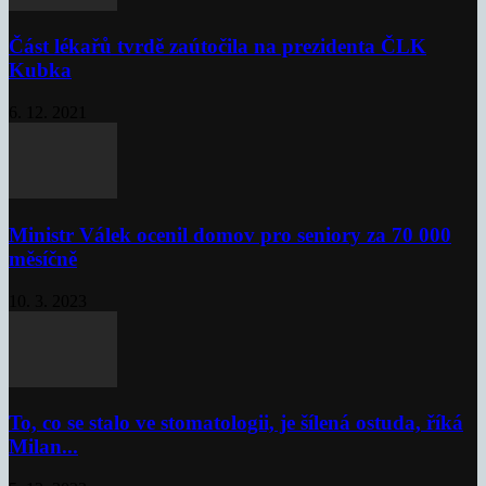
Část lékařů tvrdě zaútočila na prezidenta ČLK
Kubka
6. 12. 2021
Ministr Válek ocenil domov pro seniory za 70 000
měsíčně
10. 3. 2023
To, co se stalo ve stomatologii, je šílená ostuda, říká
Milan...