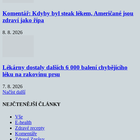
Komentář: Kdyby byl steak lékem, Američané jsou
zdraví jako řípa
8. 8. 2026
Lékárny dostaly dalších 6 000 balení chybějícího
léku na rakovinu prsu
7. 8. 2026
Načíst další
NEJČTENĚJŠÍ ČLÁNKY
Vše
E-health
Zdravé recepty
Komentáře
Zdravé Zprávy