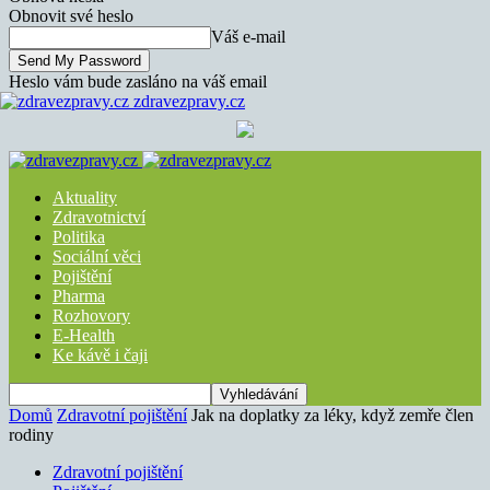
Obnovit své heslo
Váš e-mail
Heslo vám bude zasláno na váš email
zdravezpravy.cz
Aktuality
Zdravotnictví
Politika
Sociální věci
Pojištění
Pharma
Rozhovory
E-Health
Ke kávě i čaji
Domů
Zdravotní pojištění
Jak na doplatky za léky, když zemře člen
rodiny
Zdravotní pojištění