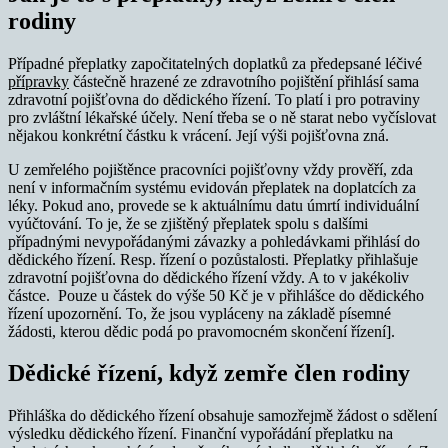
rodiny
Případné přeplatky započitatelných doplatků za předepsané léčivé
přípravky
částečně hrazené ze zdravotního pojištění přihlásí sama
zdravotní pojišťovna do dědického řízení. To platí i pro potraviny
pro zvláštní lékařské účely. Není třeba se o ně starat nebo vyčíslovat
nějakou konkrétní částku k vrácení. Její výši pojišťovna zná.
U zemřelého pojištěnce pracovníci pojišťovny vždy prověří, zda
není v informačním systému evidován přeplatek na doplatcích za
léky. Pokud ano, provede se k aktuálnímu datu úmrtí individuální
vyúčtování. To je, že se zjištěný přeplatek spolu s dalšími
případnými nevypořádanými závazky a pohledávkami přihlásí do
dědického řízení. Resp. řízení o pozůstalosti. Přeplatky přihlašuje
zdravotní pojišťovna do dědického řízení vždy. A to v jakékoliv
částce. Pouze u částek do výše 50 Kč je v přihlášce do dědického
řízení upozornění. To, že jsou vypláceny na základě písemné
žádosti, kterou dědic podá po pravomocném skončení řízení].
Dědické řízení, když zemře člen rodiny
Přihláška do dědického řízení obsahuje samozřejmě žádost o sdělení
výsledku dědického řízení. Finanční vypořádání přeplatku na