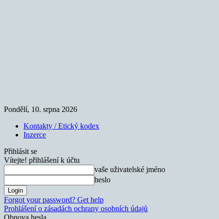
Pondělí, 10. srpna 2026
Kontakty / Etický kodex
Inzerce
Přihlásit se
Vítejte! přihlášení k účtu
vaše uživatelské jméno
heslo
Forgot your password? Get help
Prohlášení o zásadách ochrany osobních údajů
Obnova hesla