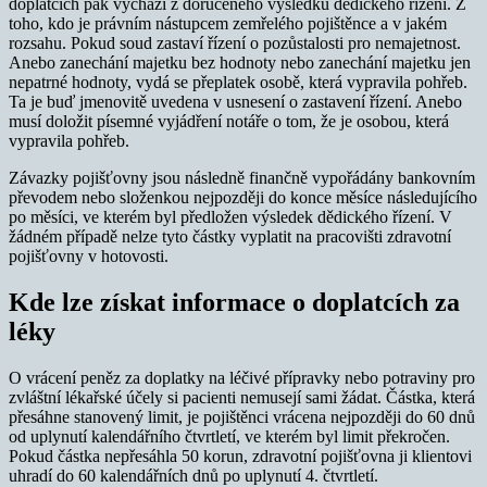
doplatcích pak vychází z doručeného výsledku dědického řízení. Z
toho, kdo je právním nástupcem zemřelého pojištěnce a v jakém
rozsahu. Pokud soud zastaví řízení o pozůstalosti pro nemajetnost.
Anebo zanechání majetku bez hodnoty nebo zanechání majetku jen
nepatrné hodnoty, vydá se přeplatek osobě, která vypravila pohřeb.
Ta je buď jmenovitě uvedena v usnesení o zastavení řízení. Anebo
musí doložit písemné vyjádření notáře o tom, že je osobou, která
vypravila pohřeb.
Závazky pojišťovny jsou následně finančně vypořádány bankovním
převodem nebo složenkou nejpozději do konce měsíce následujícího
po měsíci, ve kterém byl předložen výsledek dědického řízení. V
žádném případě nelze tyto částky vyplatit na pracovišti zdravotní
pojišťovny v hotovosti.
Kde lze získat informace o doplatcích za
léky
O vrácení peněz za doplatky na léčivé přípravky nebo potraviny pro
zvláštní lékařské účely si pacienti nemusejí sami žádat. Částka, která
přesáhne stanovený limit, je pojištěnci vrácena nejpozději do 60 dnů
od uplynutí kalendářního čtvrtletí, ve kterém byl limit překročen.
Pokud částka nepřesáhla 50 korun, zdravotní pojišťovna ji klientovi
uhradí do 60 kalendářních dnů po uplynutí 4. čtvrtletí.