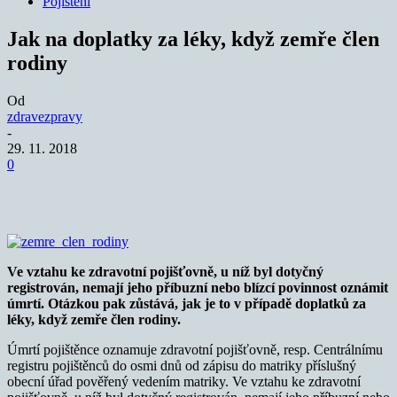
Pojištění
Jak na doplatky za léky, když zemře člen
rodiny
Od
zdravezpravy
-
29. 11. 2018
0
Ve vztahu ke zdravotní pojišťovně, u níž byl dotyčný
registrován, nemají jeho příbuzní nebo blízcí povinnost oznámit
úmrtí. Otázkou pak zůstává, jak je to v případě doplatků za
léky, když zemře člen rodiny.
Úmrtí pojištěnce oznamuje zdravotní pojišťovně, resp. Centrálnímu
registru pojištěnců do osmi dnů od zápisu do matriky příslušný
obecní úřad pověřený vedením matriky. Ve vztahu ke zdravotní