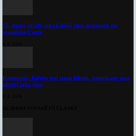
15. srpna úřady čekají další vlnu migrantů do
španělské Ceuty
9. 8. 2026
Komentář: Kdyby byl steak lékem, Američané jsou
zdraví jako řípa
8. 8. 2026
NEJDISKUTOVANĚJŠÍ ČLÁNKY