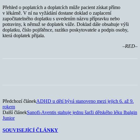
Přehled o poplatcích a doplatcích může pacient získat přímo
v lékárně. V ní na vyžádání dostane doklad o zaplacení
započitatelného doplatku s uvedením názvu přípravku nebo
potraviny, k němuž se doplatek váže. Doklad dále obsahuje výši
doplatku, číslo pojištěnce, razítko poskytovatele a podpis osoby,
která doplatek přijala.
–RED–
Předchozí článek
ADHD u dětí bývá stanoveno mezi jejich 6. až 9.
rokem
Další článek
Sanofi-Aventis stahuje jednu šarži dětského léku Ibalgin
Junior
SOUVISEJÍCÍ ČLÁNKY