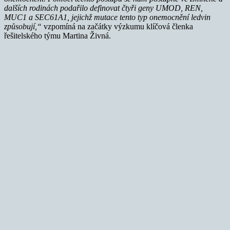
dalších rodinách podařilo definovat čtyři geny UMOD, REN,
MUC1 a SEC61A1, jejichž mutace tento typ onemocnění ledvin
způsobují,“
vzpomíná na začátky výzkumu klíčová členka
řešitelského týmu Martina Živná.