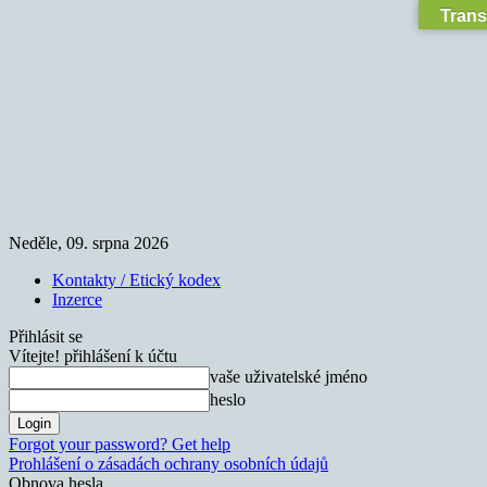
Trans
Neděle, 09. srpna 2026
Kontakty / Etický kodex
Inzerce
Přihlásit se
Vítejte! přihlášení k účtu
vaše uživatelské jméno
heslo
Forgot your password? Get help
Prohlášení o zásadách ochrany osobních údajů
Obnova hesla