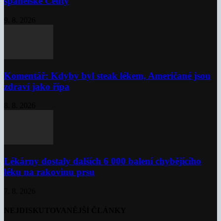
španělské Ceuty
9. 8. 2026
Komentář: Kdyby byl steak lékem, Američané jsou
zdraví jako řípa
8. 8. 2026
Lékárny dostaly dalších 6 000 balení chybějícího
léku na rakovinu prsu
7. 8. 2026
NEJDISKUTOVANĚJŠÍ ČLÁNKY