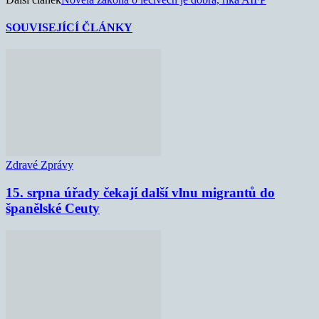
SOUVISEJÍCÍ ČLÁNKY
Zdravé Zprávy
15. srpna úřady čekají další vlnu migrantů do
španělské Ceuty