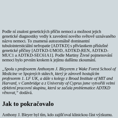
Podle ní znalost genetických příčin nemoci a možnost jejich
genetické diagnostiky vedly k zavedení nového světově uznávaného
názvu nemoci. To znamená autozomálně dominantní
tubulointersticiální nefropatie [ADTKD] s přívlastkem příslušné
genetické příčiny [ADTKD-UMOD, ADTKD-REN, ADTKD-
MUC1 a ADTKD-SEC61A1]. Podle Martiny Živné pojmenování
nemoci bylo prvním krokem k jejímu dalšímu zkoumání.
„Spolu s profesorem Anthonym J. Bleyerem z Wake Forest School of
Medicine ve Spojených státech, který je zároveň hostujícím
profesorem 1. LF UK, a dále s kolegy z Broad Institute of MIT and
Harvard, v Cambridge a z University of Cyprus jsme vytvořili velmi
efektivní pracovní skupinu, která se začala problematice ADTKD
věnovat,“
dodává.
Jak to pokračovalo
Anthony J. Bleyer byl tím, kdo zajišťoval klinickou část výzkumu.