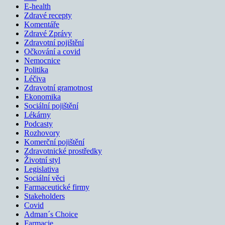
E-health
Zdravé recepty
Komentáře
Zdravé Zprávy
Zdravotní pojištění
Očkování a covid
Nemocnice
Politika
Léčiva
Zdravotní gramotnost
Ekonomika
Sociální pojištění
Lékárny
Podcasty
Rozhovory
Komerční pojištění
Zdravotnické prostředky
Životní styl
Legislativa
Sociální věci
Farmaceutické firmy
Stakeholders
Covid
Adman´s Choice
Farmacie