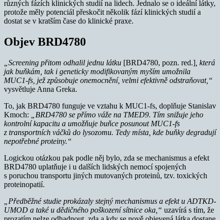
různých fázích klinických studií na lidech. Jednalo se o ideální látky,
protože měly potenciál přeskočit několik fází klinických studií a
dostat se v kratším čase do klinické praxe.
Objev BRD4780
„Screening přitom odhalil jednu látku
[BRD4780, pozn. red.]
, která
jak buňkám, tak i geneticky modifikovaným myším umožnila
MUC1-fs, jež způsobuje onemocnění, velmi efektivně odstraňovat,“
vysvětluje Anna Greka.
To, jak BRD4780 funguje ve vztahu k MUC1-fs, doplňuje Stanislav
Kmoch:
„BRD4780 se přímo váže na TMED9. Tím snižuje jeho
kontrolní kapacitu a umožňuje buňce posunout MUC1-fs
z transportních váčků do lysozomu. Tedy místa, kde buňky degradují
nepotřebné proteiny.“
Logickou otázkou pak podle něj bylo, zda se mechanismus a efekt
BRD4780 uplatňuje i u dalších lidských nemocí spojených
s poruchou transportu jiných mutovaných proteinů, tzv. toxických
proteinopatií.
„Předběžné studie prokázaly stejný mechanismus a efekt u ADTKD-
UMOD a také u dědičného poškození sítnice oka,“
uzavírá s tím, že
prozatím nelze odhadnout, zda a kdy se nově objevená látka dostane