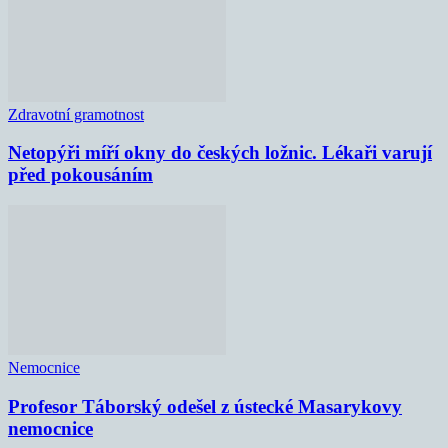
Zdravotní gramotnost
Netopýři míří okny do českých ložnic. Lékaři varují
před pokousáním
Nemocnice
Profesor Táborský odešel z ústecké Masarykovy
nemocnice