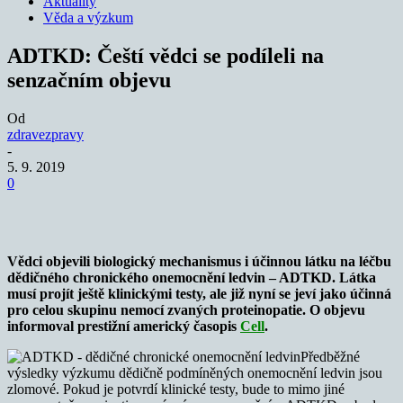
Aktuality
Věda a výzkum
ADTKD: Čeští vědci se podíleli na
senzačním objevu
Od
zdravezpravy
-
5. 9. 2019
0
Vědci objevili biologický mechanismus i účinnou látku na léčbu
dědičného chronického onemocnění ledvin
– ADTKD. Látka
musí projít ještě klinickými testy, ale již nyní se jeví jako účinná
pro celou skupinu nemocí
zvaných proteinopatie. O objevu
informoval prestižní americký časopis
Cell
.
Předběžné
výsledky výzkumu dědičně podmíněných onemocnění ledvin jsou
zlomové. Pokud je potvrdí klinické testy, bude to mimo jiné