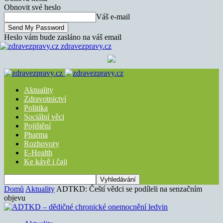
Obnovit své heslo
Váš e-mail
Heslo vám bude zasláno na váš email
zdravezpravy.cz
Aktuality
Zdravotnictví
Politika
Sociální věci
Pojištění
Pharma
Rozhovory
E-Health
Ke kávě i čaji
Domů
Aktuality
ADTKD: Čeští vědci se podíleli na senzačním
objevu