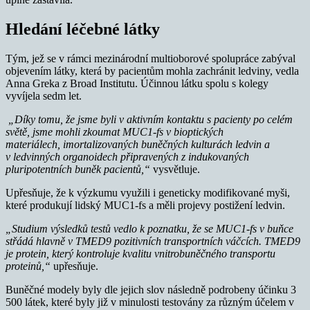
Hledání léčebné látky
Tým, jež se v rámci mezinárodní multioborové spolupráce zabýval
objevením látky, která by pacientům mohla zachránit ledviny, vedla
Anna Greka z Broad Institutu. Účinnou látku spolu s kolegy
vyvíjela sedm let.
„Díky tomu, že jsme byli v aktivním kontaktu s pacienty po celém
světě, jsme mohli zkoumat MUC1-fs v bioptických
materiálech, imortalizovaných buněčných kulturách ledvin a
v ledvinných organoidech připravených z indukovaných
pluripotentních buněk pacientů,“
vysvětluje.
Upřesňuje, že k výzkumu využili i geneticky modifikované myši,
které produkují lidský MUC1-fs a měli projevy postižení ledvin.
„Studium výsledků testů vedlo k poznatku, že se MUC1-fs v buňce
střádá hlavně v TMED9 pozitivních transportních váčcích. TMED9
je protein, který kontroluje kvalitu vnitrobuněčného transportu
proteinů,“
upřesňuje.
Buněčné modely byly dle jejich slov následně podrobeny účinku 3
500 látek, které byly již v minulosti testovány za různým účelem v