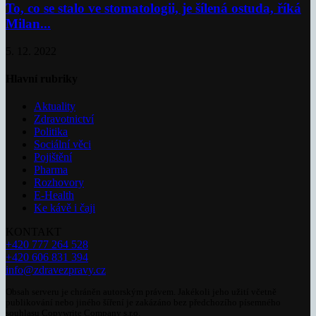
To, co se stalo ve stomatologii, je šílená ostuda, říká
Milan...
5. 12. 2022
Hlavní rubriky
Aktuality
Zdravotnictví
Politika
Sociální věci
Pojištění
Pharma
Rozhovory
E-Health
Ke kávě i čaji
KONTAKT
+420 777 264 528
+420 606 831 394
info@zdravezpravy.cz
Obsah serveru je chráněn autorským právem. Jakékoli jeho užití včetně
publikování nebo jiného šíření je zakázáno bez předchozího písemného
souhlasu Copywrite Company s.r.o.