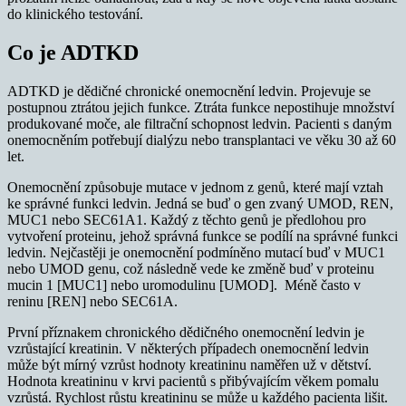
do klinického testování.
Co je ADTKD
ADTKD je dědičné chronické onemocnění ledvin. Projevuje se
postupnou ztrátou jejich funkce. Ztráta funkce nepostihuje množství
produkované moče, ale filtrační schopnost ledvin. Pacienti s daným
onemocněním potřebují dialýzu nebo transplantaci ve věku 30 až 60
let.
Onemocnění způsobuje mutace v jednom z genů, které mají vztah
ke správné funkci ledvin. Jedná se buď o gen zvaný UMOD, REN,
MUC1 nebo SEC61A1. Každý z těchto genů je předlohou pro
vytvoření proteinu, jehož správná funkce se podílí na správné funkci
ledvin. Nejčastěji je onemocnění podmíněno mutací buď v MUC1
nebo UMOD genu, což následně vede ke změně buď v proteinu
mucin 1 [MUC1] nebo uromodulinu [UMOD]. Méně často v
reninu [REN] nebo SEC61A.
První příznakem chronického dědičného onemocnění ledvin je
vzrůstající kreatinin. V některých případech onemocnění ledvin
může být mírný vzrůst hodnoty kreatininu naměřen už v dětství.
Hodnota kreatininu v krvi pacientů s přibývajícím věkem pomalu
vzrůstá. Rychlost růstu kreatininu se může u každého pacienta lišit.