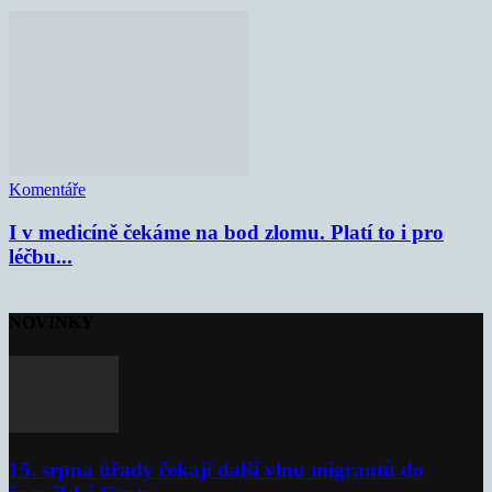
Komentáře
I v medicíně čekáme na bod zlomu. Platí to i pro
léčbu...
NOVINKY
15. srpna úřady čekají další vlnu migrantů do