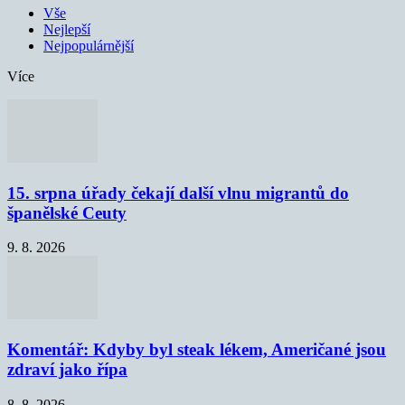
Vše
Nejlepší
Nejpopulárnější
Více
15. srpna úřady čekají další vlnu migrantů do
španělské Ceuty
9. 8. 2026
Komentář: Kdyby byl steak lékem, Američané jsou
zdraví jako řípa
8. 8. 2026