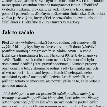
znamenat, že pacienti se vzácným onemocněním ADTKD nebudou
muset spolu s ostatními čekat na transplantaci ledvin. Předběžné
výsledky výzkumu prokázaly, že vědci objevená látka, může
pomoci i pacientům s dědičným poškozením sítnice oka. Další dobrá
zpráva je, že v týmu, který přišel se senzačním objevem, působili i
čeští lékaři z 1. lékařské fakulty Univerzity Karlovy.
Jak to začalo
Před 20 lety vyšetřovali lékaři českou rodinu. Její členové měli
zvýšené hladiny kyseliny močové v krvi, trpěli dnou [zánětlivé
postižení kloubů] a progresivním selháním ledvin. To vedlo
k dialýze a transplantaci ledvin. Na konci 90. let bylo známo ve
světě několik desítek rodin s touto nemocí. Onemocnění bylo
dominantně dědičné [50% pravděpodobnost]. Klinické projevy
onemocnění u tehdy zkoumané rodiny vedly ke vzniku různých
názvů nemoci – familiární hyperurikemická nefropatie nebo
medulární cystické onemocnění ledvin. Lékaři nevěděli, co je
příčinou tohoto onemocnění, ale později přišli na to, že se jedná o
genovou mutaci.
„V té době jsme u nás na pracovišti začali používat metody a
postupy takzvaného pozičního klonování, které nám umožňovaly
odhalit genetické příčiny širokého spektra dědičně podmíněných
onemocnění. Pomocí těchto postupů se nám postupně ve zmíněné a