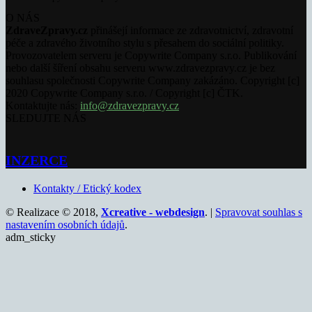
O NÁS
ZdraveZpravy.cz
přinášejí informace ze zdravotnictví, zdravotní
péče a zdravého životního stylu s přesahem do sociální politiky.
Provozovatelem serveru je Copywrite Company s.r.o. Publikování
nebo další šíření obsahu serveru www.zdravezpravy.cz je bez
souhlasu společnosti Copywrite Company zakázáno. Copyright [c]
2020 Copywrite Company s.r.o. / Copyright [c] ČTK.
Kontaktujte nás:
info@zdravezpravy.cz
SLEDUJTE NÁS
INZERCE
Kontakty / Etický kodex
© Realizace © 2018,
Xcreative - webdesign
. |
Spravovat souhlas s
nastavením osobních údajů
.
adm_sticky