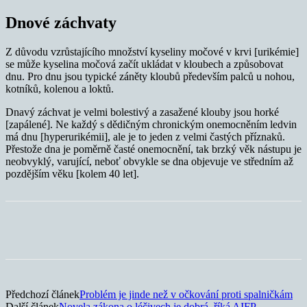
Dnové záchvaty
Z důvodu vzrůstajícího množství kyseliny močové v krvi [urikémie]
se může kyselina močová začít ukládat v kloubech a způsobovat
dnu. Pro dnu jsou typické záněty kloubů především palců u nohou,
kotníků, kolenou a loktů.
Dnavý záchvat je velmi bolestivý a zasažené klouby jsou horké
[zapálené]. Ne každý s dědičným chronickým onemocněním ledvin
má dnu [hyperurikémii], ale je to jeden z velmi častých příznaků.
Přestože dna je poměrně časté onemocnění, tak brzký věk nástupu je
neobvyklý, varující, neboť obvykle se dna objevuje ve středním až
pozdějším věku [kolem 40 let].
Předchozí článek
Problém je jinde než v očkování proti spalničkám
Další článek
Novela zákona o léčivech je dobrá, říká AIFP