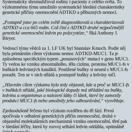
Systematicky shromažďoval rodiny i pacienty z celého světa. To
výzkumnému týmu umožnilo systematické hledání charakteristiky
genetické příčiny onemocnění ADTKD a příbuzných nemocí.
„
Postupně jsme po celém světě diagnostikovali a charakterizovali
ADTKD u cca 665 rodin. Což činí z ADTKD druhé nejpočetnější
genetické onemocnění ledvin po polycystóze,“
říká Anthony J.
Bleyer.
Vedoucí týmu vědců za 1. LF UK byl Stanislav Kmoch. Podle něj
byla primárním cílem výzkumu nemoc ADTKD-MUC1. Ta je
způsobena specifickým typem „posunových“ mutací v genu MUC1.
Ty vedou ke vzniku abnormálního, tělu cizímu, proteinu MUC1-fs v
buňkách ledvinných kanálků. Postižené buňky si neumí s MUC1-fs
poradit. Ten se v nich střádá a postupně buňky a ledviny ničí.
„Hlavním cílem výzkumu bylo tedy objasnit, kde a proč se MUC1-fs
v buňkách střádá, jaké biologické dopady má střádání na buňky,
ledvinu a organismus a nalezení látky či látek, které by zamezily
produkci MUC1-fs nebo umožnily jeho odbourávání,“
vysvětluje.
Zjednodušeně řečeno byl výzkum rozdělen do tří fází. První
spočívala v odhalení genetických příčin onemocnění, druhá v
objasnění molekulárních mechanismů vzniku onemocnění, třetí pak
v hledání léčby, která by rozvoj selhání ledvin oddálila, optimálně
úplně zastavila.