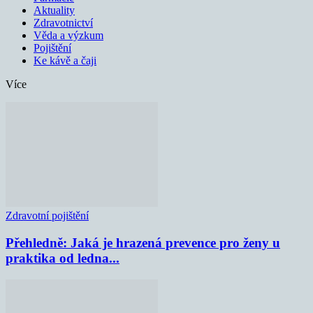
Aktuality
Zdravotnictví
Věda a výzkum
Pojištění
Ke kávě a čaji
Více
Zdravotní pojištění
Přehledně: Jaká je hrazená prevence pro ženy u
praktika od ledna...