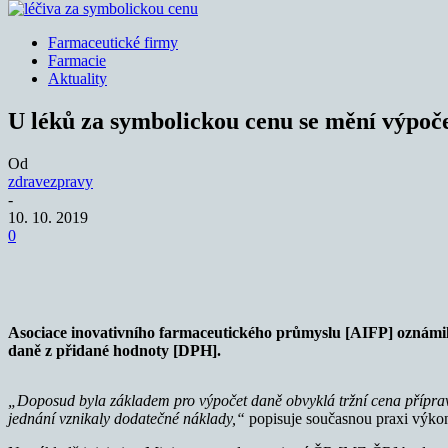
Farmaceutické firmy
Farmacie
Aktuality
U léků za symbolickou cenu se mění výpo
Od
zdravezpravy
-
10. 10. 2019
0
Sdílet
Asociace inovativního farmaceutického průmyslu [AIFP] oznámil
daně z přidané hodnoty [DPH].
„Doposud byla základem pro výpočet daně obvyklá tržní cena přípravk
jednání vznikaly dodatečné náklady,“
popisuje současnou praxi výko