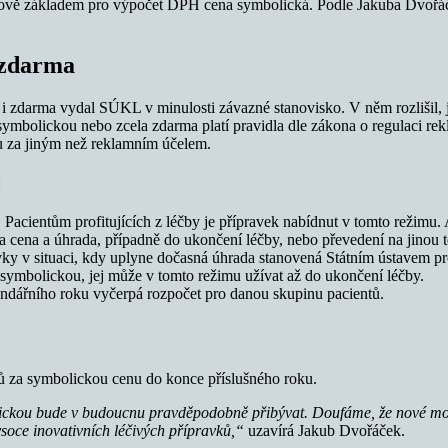
nově základem pro výpočet DPH cena symbolická. Podle Jakuba Dvořáčk
 zdarma
 zdarma vydal SÚKL v minulosti závazné stanovisko. V něm rozlišil, je
mbolickou nebo zcela zdarma platí pravidla dle zákona o regulaci rek
u za jiným než reklamním účelem.
:
 Pacientům profitujících z léčby je přípravek nabídnut v tomto režimu. 
 cena a úhrada, případně do ukončení léčby, nebo převedení na jinou te
vky v situaci, kdy uplyne dočasná úhrada stanovená Státním ústavem pr
u symbolickou, jej může v tomto režimu užívat až do ukončení léčby.
endářního roku vyčerpá rozpočet pro danou skupinu pacientů.
ků za symbolickou cenu do konce příslušného roku.
ickou bude v budoucnu pravděpodobně přibývat. Doufáme, že nové možn
soce inovativních léčivých přípravků,“
uzavírá Jakub Dvořáček.