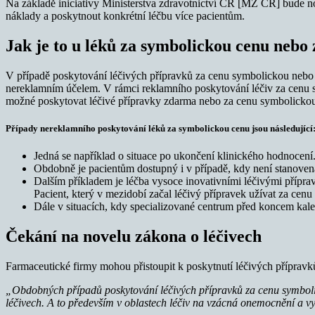
Na základě iniciativy Ministerstva zdravotnictví ČR [MZ ČR] bude 
náklady a poskytnout konkrétní léčbu více pacientům.
Jak je to u léků za symbolickou cenu nebo
V případě poskytování léčivých přípravků za cenu symbolickou nebo i
nereklamním účelem. V rámci reklamního poskytování léčiv za cenu sy
možné poskytovat léčivé přípravky zdarma nebo za cenu symbolicko
Případy nereklamního poskytování léků za symbolickou cenu jsou následující
Jedná se například o situace po ukončení klinického hodnocení.
Obdobně je pacientům dostupný i v případě, kdy není stanovena
Dalším příkladem je léčba vysoce inovativními léčivými přípra
Pacient, který v mezidobí začal léčivý přípravek užívat za cen
Dále v situacích, kdy specializované centrum před koncem kal
Čekání na novelu zákona o léčivech
Farmaceutické firmy mohou přistoupit k poskytnutí léčivých příprav
„Obdobných případů poskytování léčivých přípravků za cenu symbol
léčivech. A to především v oblastech léčiv na vzácná onemocnění a vy