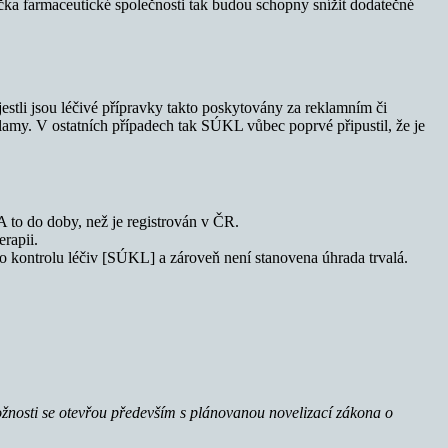
a farmaceutické společnosti tak budou schopny snížit dodatečné
stli jsou léčivé přípravky takto poskytovány za reklamním či
lamy. V ostatních případech tak SÚKL vůbec poprvé připustil, že je
A to do doby, než je registrován v ČR.
rapii.
o kontrolu léčiv [SÚKL] a zároveň není stanovena úhrada trvalá.
osti se otevřou především s plánovanou novelizací zákona o