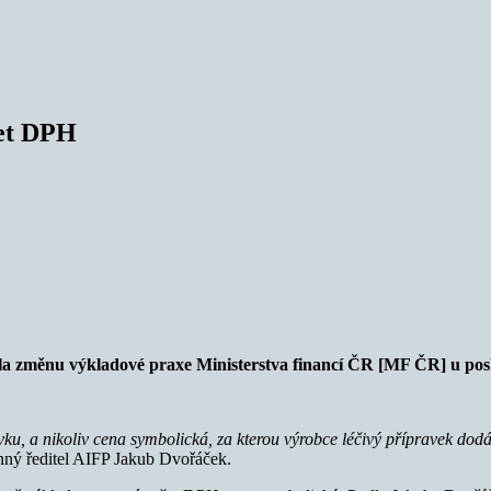
čet DPH
a změnu výkladové praxe Ministerstva financí ČR [MF ČR] u posk
u, a nikoliv cena symbolická, za kterou výrobce léčivý přípravek dodá
nný ředitel AIFP Jakub Dvořáček.