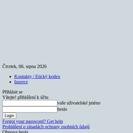
Čtvrtek, 06. srpna 2026
Kontakty / Etický kodex
Inzerce
Přihlásit se
Vítejte! přihlášení k účtu
vaše uživatelské jméno
heslo
Forgot your password? Get help
Prohlášení o zásadách ochrany osobních údajů
Obnova hesla