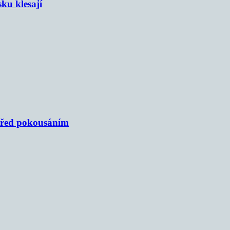
sku klesají
 před pokousáním