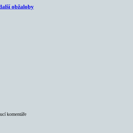
alší obžaloby
oucí komentáře