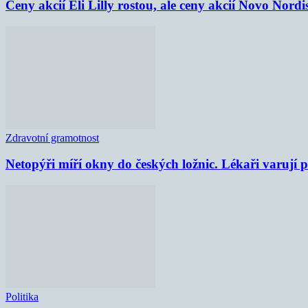
Ceny akcií Eli Lilly rostou, ale ceny akcií Novo Nordi
Zdravotní gramotnost
Netopýři míří okny do českých ložnic. Lékaři varují
Politika