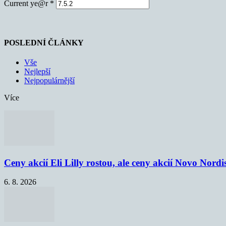
Current ye@r
*
POSLEDNÍ ČLÁNKY
Vše
Nejlepší
Nejpopulárnější
Více
Ceny akcií Eli Lilly rostou, ale ceny akcií Novo Nordi
6. 8. 2026