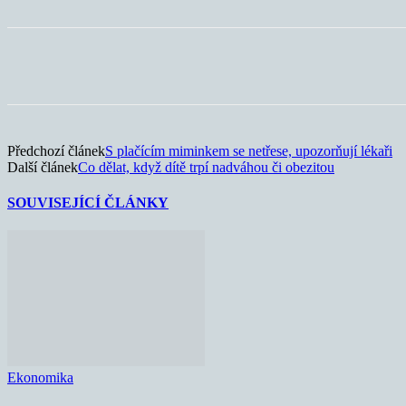
Sdílet
Předchozí článek
S plačícím miminkem se netřese, upozorňují lékaři
Další článek
Co dělat, když dítě trpí nadváhou či obezitou
SOUVISEJÍCÍ ČLÁNKY
Ekonomika