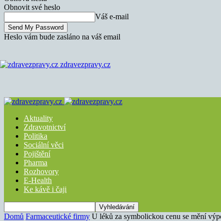
Obnovit své heslo
Váš e-mail
Heslo vám bude zasláno na váš email
zdravezpravy.cz
Aktuality
Zdravotnictví
Politika
Sociální věci
Pojištění
Pharma
Rozhovory
E-Health
Ke kávě i čaji
Domů
Farmaceutické firmy
U léků za symbolickou cenu se mění vý