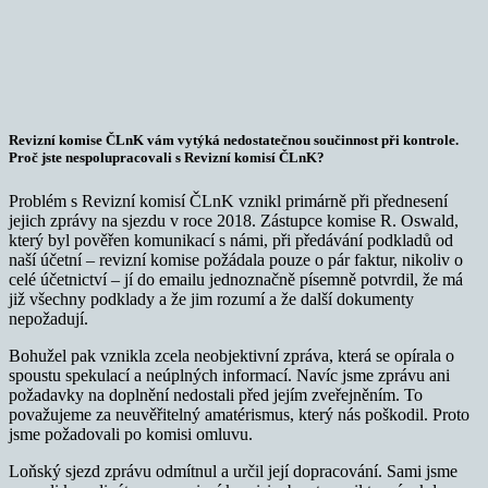
Revizní komise ČLnK vám vytýká nedostatečnou součinnost při kontrole.
Proč jste nespolupracovali s Revizní komisí ČLnK?
Problém s Revizní komisí ČLnK vznikl primárně při přednesení
jejich zprávy na sjezdu v roce 2018. Zástupce komise R. Oswald,
který byl pověřen komunikací s námi, při předávání podkladů od
naší účetní – revizní komise požádala pouze o pár faktur, nikoliv o
celé účetnictví – jí do emailu jednoznačně písemně potvrdil, že má
již všechny podklady a že jim rozumí a že další dokumenty
nepožadují.
Bohužel pak vznikla zcela neobjektivní zpráva, která se opírala o
spoustu spekulací a neúplných informací. Navíc jsme zprávu ani
požadavky na doplnění nedostali před jejím zveřejněním. To
považujeme za neuvěřitelný amatérismus, který nás poškodil. Proto
jsme požadovali po komisi omluvu.
Loňský sjezd zprávu odmítnul a určil její dopracování. Sami jsme