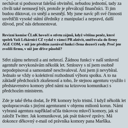
nechávat si podsouvat falešná obvinění, nebudou jednotní, tady za
chvíli také nemusejí být, protože je převálcují finančníci. Ti jim
budou diktovat, co smějí a nesmějí. My jsme navíc při své činnosti
usvědčili vysoké státní úředníky z manipulací a nepravd, další
důvod, proč nás dehonestovat.
Revizní komise ČLnK hovoří o střetu zájmů, když většina peněz, které
spolek Vaši Lékárníci CZ vydal v rámci PR aktivit, směřovala do firmy
AGE COM, v níž jste předtím zastával funkci člena dozorčí rady. Proč jste
zvolili firmu, v níž jste dříve působil?
Střet zájmu nehrozil a ani nehrozí. Žádnou funkci v naší smluvní
agentuře nevykonávám několik let. Smlouvy s ní jsem osobně
nepodepisoval a samostatně neschvaloval. Ani jsem ji nevybíral.
Jednalo se vždy o kolektivní rozhodnutí výboru spolku. A to na
základě předchozích zkušeností a toho, že stejnou agenturu využilo i
představenstvo komory před námi na krizovou komunikaci s
předchozím ministrem.
Zde je také třeba dodat, že PR komory bylo tristní. I když několik let
spolupracovala s jinými agenturami v objemu milionů korun. Námi
vybraná agentura například učila tiskovou mluvčí komory, jak si
založit Twitter. Jak komunikovat, jak psát tiskové zprávy. Má
dokonce děkovný e-mail od právníka komory pana Maršíka.