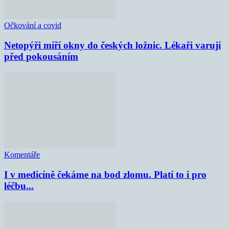
Očkování a covid
Netopýři míří okny do českých ložnic. Lékaři varují
před pokousáním
Komentáře
I v medicíně čekáme na bod zlomu. Platí to i pro
léčbu...