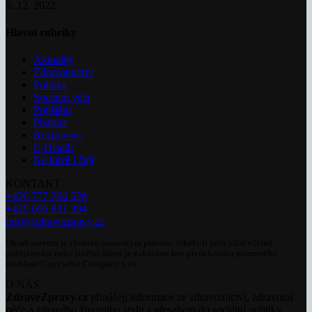
5. 12. 2022
Hlavní rubriky
Aktuality
Zdravotnictví
Politika
Sociální věci
Pojištění
Pharma
Rozhovory
E-Health
Ke kávě i čaji
KONTAKT
+420 777 264 528
+420 606 831 394
info@zdravezpravy.cz
Obsah serveru je chráněn autorským právem. Jakékoli jeho užití včetně
publikování nebo jiného šíření je zakázáno bez předchozího písemného
souhlasu Copywrite Company s.r.o.
O NÁS
ZdraveZpravy.cz
přinášejí informace ze zdravotnictví, zdravotní
péče a zdravého životního stylu s přesahem do sociální politiky.