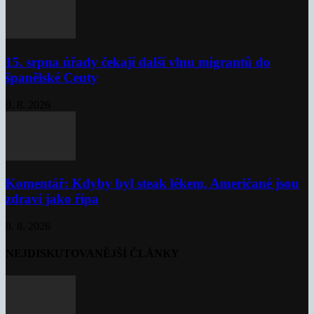
15. srpna úřady čekají další vlnu migrantů do
španělské Ceuty
9. 8. 2026
Komentář: Kdyby byl steak lékem, Američané jsou
zdraví jako řípa
8. 8. 2026
NEJDISKUTOVANĚJŠÍ ČLÁNKY