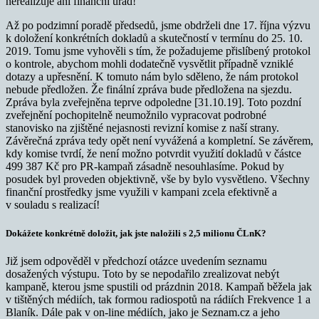
nerealizuje ani finanční úřad!
Až po podzimní poradě předsedů, jsme obdrželi dne 17. října výzvu
k doložení konkrétních dokladů a skutečností v termínu do 25. 10.
2019. Tomu jsme vyhověli s tím, že požadujeme přislíbený protokol
o kontrole, abychom mohli dodatečně vysvětlit případně vzniklé
dotazy a upřesnění. K tomuto nám bylo sděleno, že nám protokol
nebude předložen. Že finální zpráva bude předložena na sjezdu.
Zpráva byla zveřejněna teprve odpoledne [31.10.19]. Toto pozdní
zveřejnění pochopitelně neumožnilo vypracovat podrobné
stanovisko na zjištěné nejasnosti revizní komise z naší strany.
Závěrečná zpráva tedy opět není vyvážená a kompletní. Se závěrem,
kdy komise tvrdí, že není možno potvrdit využití dokladů v částce
499 387 Kč pro PR-kampaň zásadně nesouhlasíme. Pokud by
posudek byl proveden objektivně, vše by bylo vysvětleno. Všechny
finanční prostředky jsme využili v kampani zcela efektivně a
v souladu s realizací!
Dokážete konkrétně doložit, jak jste naložili s 2,5 milionu ČLnK?
Již jsem odpověděl v předchozí otázce uvedením seznamu
dosažených výstupu. Toto by se nepodařilo zrealizovat nebýt
kampaně, kterou jsme spustili od prázdnin 2018. Kampaň běžela jak
v tištěných médiích, tak formou radiospotů na rádiích Frekvence 1 a
Blaník. Dále pak v on-line médiích, jako je Seznam.cz a jeho