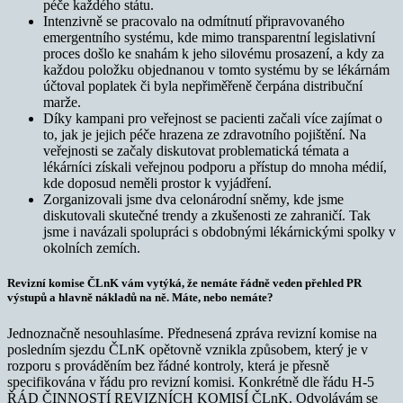
péče každého státu.
Intenzivně se pracovalo na odmítnutí připravovaného
emergentního systému, kde mimo transparentní legislativní
proces došlo ke snahám k jeho silovému prosazení, a kdy za
každou položku objednanou v tomto systému by se lékárnám
účtoval poplatek či byla nepřiměřeně čerpána distribuční
marže.
Díky kampani pro veřejnost se pacienti začali více zajímat o
to, jak je jejich péče hrazena ze zdravotního pojištění. Na
veřejnosti se začaly diskutovat problematická témata a
lékárníci získali veřejnou podporu a přístup do mnoha médií,
kde doposud neměli prostor k vyjádření.
Zorganizovali jsme dva celonárodní sněmy, kde jsme
diskutovali skutečné trendy a zkušenosti ze zahraničí. Tak
jsme i navázali spolupráci s obdobnými lékárnickými spolky v
okolních zemích.
Revizní komise ČLnK vám vytýká, že nemáte řádně veden přehled PR
výstupů a hlavně nákladů na ně. Máte, nebo nemáte?
Jednoznačně nesouhlasíme. Přednesená zpráva revizní komise na
posledním sjezdu ČLnK opětovně vznikla způsobem, který je v
rozporu s prováděním bez řádné kontroly, která je přesně
specifikována v řádu pro revizní komisi. Konkrétně dle řádu H-5
ŘÁD ČINNOSTÍ REVIZNÍCH KOMISÍ ČLnK. Odvolávám se