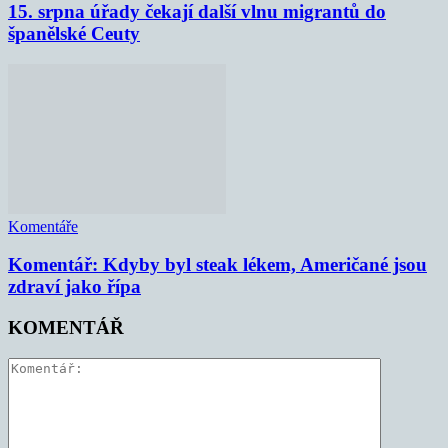
15. srpna úřady čekají další vlnu migrantů do
španělské Ceuty
Komentáře
Komentář: Kdyby byl steak lékem, Američané jsou
zdraví jako řípa
KOMENTÁŘ