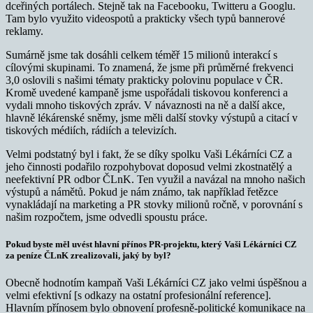
dceřiných portálech. Stejně tak na Facebooku, Twitteru a Googlu.
Tam bylo využito videospotů a prakticky všech typů bannerové
reklamy.
Sumárně jsme tak dosáhli celkem téměř 15 milionů interakcí s
cílovými skupinami. To znamená, že jsme při průměrné frekvenci
3,0 oslovili s našimi tématy prakticky polovinu populace v ČR.
Kromě uvedené kampaně jsme uspořádali tiskovou konferenci a
vydali mnoho tiskových zpráv. V návaznosti na ně a další akce,
hlavně lékárenské sněmy, jsme měli další stovky výstupů a citací v
tiskových médiích, rádiích a televizích.
Velmi podstatný byl i fakt, že se díky spolku Vaši Lékárníci CZ a
jeho činnosti podařilo rozpohybovat doposud velmi zkostnatělý a
neefektivní PR odbor ČLnK. Ten využil a navázal na mnoho našich
výstupů a námětů. Pokud je nám známo, tak například řetězce
vynakládají na marketing a PR stovky milionů ročně, v porovnání s
našim rozpočtem, jsme odvedli spoustu práce.
Pokud byste měl uvést hlavní přínos PR-projektu, který Vaši Lékárníci CZ
za peníze ČLnK zrealizovali, jaký by byl?
Obecně hodnotím kampaň Vaši Lékárníci CZ jako velmi úspěšnou a
velmi efektivní [s odkazy na ostatní profesionální reference].
Hlavním přínosem bylo obnovení profesně-politické komunikace na