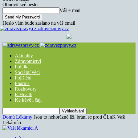
Obnovit své heslo
Váš e-mail
Heslo vám bude zasláno na váš email
zdravezpravy.cz
Aktuality
Zdravotnictví
Politika
Sociální věci
Pojištění
Pharma
Rozhovory
E-Health
Ke kávě i čaji
Domů
Lékárny
Jsou to nehorázné lži, brání se proti ČLnK Vaši
Lékárníci