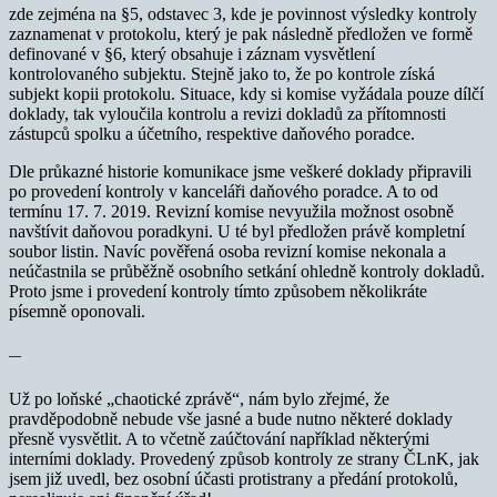
zde zejména na §5, odstavec 3, kde je povinnost výsledky kontroly
zaznamenat v protokolu, který je pak následně předložen ve formě
definované v §6, který obsahuje i záznam vysvětlení
kontrolovaného subjektu. Stejně jako to, že po kontrole získá
subjekt kopii protokolu. Situace, kdy si komise vyžádala pouze dílčí
doklady, tak vyloučila kontrolu a revizi dokladů za přítomnosti
zástupců spolku a účetního, respektive daňového poradce.
Dle průkazné historie komunikace jsme veškeré doklady připravili
po provedení kontroly v kanceláři daňového poradce. A to od
termínu 17. 7. 2019. Revizní komise nevyužila možnost osobně
navštívit daňovou poradkyni. U té byl předložen právě kompletní
soubor listin. Navíc pověřená osoba revizní komise nekonala a
neúčastnila se průběžně osobního setkání ohledně kontroly dokladů.
Proto jsme i provedení kontroly tímto způsobem několikráte
písemně oponovali.
—
Už po loňské „chaotické zprávě“, nám bylo zřejmé, že
pravděpodobně nebude vše jasné a bude nutno některé doklady
přesně vysvětlit. A to včetně zaúčtování například některými
interními doklady. Provedený způsob kontroly ze strany ČLnK, jak
jsem již uvedl, bez osobní účasti protistrany a předání protokolů,