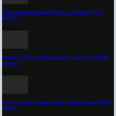
Část lékařů tvrdě zaútočila na prezidenta ČLK
Kubka
6. 12. 2021
Ministr Válek ocenil domov pro seniory za 70 000
měsíčně
10. 3. 2023
To, co se stalo ve stomatologii, je šílená ostuda, říká
Milan...