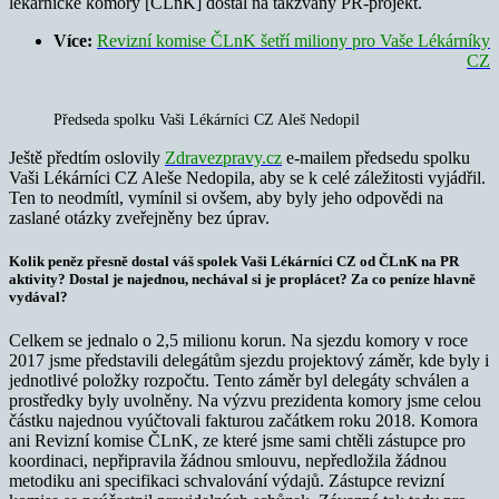
lékárnické komory [ČLnK] dostal na takzvaný PR-projekt.
Více:
Revizní komise ČLnK šetří miliony pro Vaše Lékárníky
CZ
Předseda spolku Vaši Lékárníci CZ Aleš Nedopil
Ještě předtím oslovily
Zdravezpravy.cz
e-mailem předsedu spolku
Vaši Lékárníci CZ Aleše Nedopila, aby se k celé záležitosti vyjádřil.
Ten to neodmítl, vymínil si ovšem, aby byly jeho odpovědi na
zaslané otázky zveřejněny bez úprav.
Kolik peněz přesně dostal váš spolek Vaši Lékárníci CZ od ČLnK na PR
aktivity? Dostal je najednou, nechával si je proplácet? Za co peníze hlavně
vydával?
Celkem se jednalo o 2,5 milionu korun. Na sjezdu komory v roce
2017 jsme představili delegátům sjezdu projektový záměr, kde byly i
jednotlivé položky rozpočtu. Tento záměr byl delegáty schválen a
prostředky byly uvolněny. Na výzvu prezidenta komory jsme celou
částku najednou vyúčtovali fakturou začátkem roku 2018. Komora
ani Revizní komise ČLnK, ze které jsme sami chtěli zástupce pro
koordinaci, nepřipravila žádnou smlouvu, nepředložila žádnou
metodiku ani specifikaci schvalování výdajů. Zástupce revizní