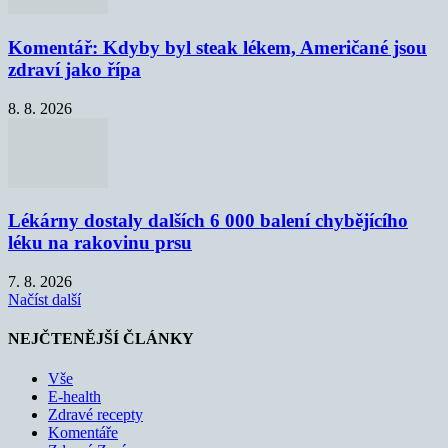
Komentář: Kdyby byl steak lékem, Američané jsou
zdraví jako řípa
8. 8. 2026
Lékárny dostaly dalších 6 000 balení chybějícího
léku na rakovinu prsu
7. 8. 2026
Načíst další
NEJČTENĚJŠÍ ČLÁNKY
Vše
E-health
Zdravé recepty
Komentáře