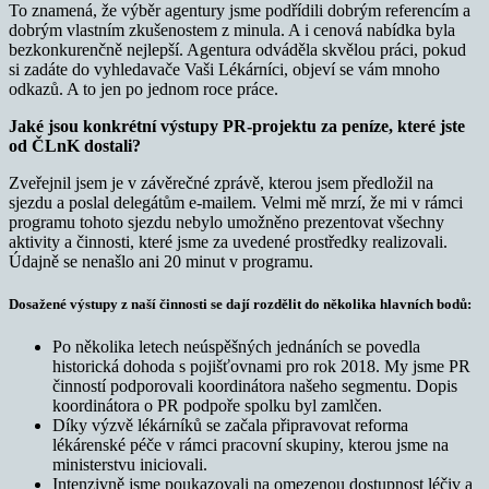
To znamená, že výběr agentury jsme podřídili dobrým referencím a
dobrým vlastním zkušenostem z minula. A i cenová nabídka byla
bezkonkurenčně nejlepší. Agentura odváděla skvělou práci, pokud
si zadáte do vyhledavače Vaši Lékárníci, objeví se vám mnoho
odkazů. A to jen po jednom roce práce.
Jaké jsou konkrétní výstupy PR-projektu za peníze, které jste
od ČLnK dostali?
Zveřejnil jsem je v závěrečné zprávě, kterou jsem předložil na
sjezdu a poslal delegátům e-mailem. Velmi mě mrzí, že mi v rámci
programu tohoto sjezdu nebylo umožněno prezentovat všechny
aktivity a činnosti, které jsme za uvedené prostředky realizovali.
Údajně se nenašlo ani 20 minut v programu.
Dosažené výstupy z naší činnosti se dají rozdělit do několika hlavních bodů:
Po několika letech neúspěšných jednáních se povedla
historická dohoda s pojišťovnami pro rok 2018. My jsme PR
činností podporovali koordinátora našeho segmentu. Dopis
koordinátora o PR podpoře spolku byl zamlčen.
Díky výzvě lékárníků se začala připravovat reforma
lékárenské péče v rámci pracovní skupiny, kterou jsme na
ministerstvu iniciovali.
Intenzivně jsme poukazovali na omezenou dostupnost léčiv a