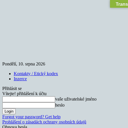
Trans
Pondělí, 10. srpna 2026
Kontakty / Etický kodex
Inzerce
Přihlásit se
Vítejte! přihlášení k účtu
vaše uživatelské jméno
heslo
Forgot your password? Get help
Prohlášení o zásadách ochrany osobních údajů
Obnova hesla