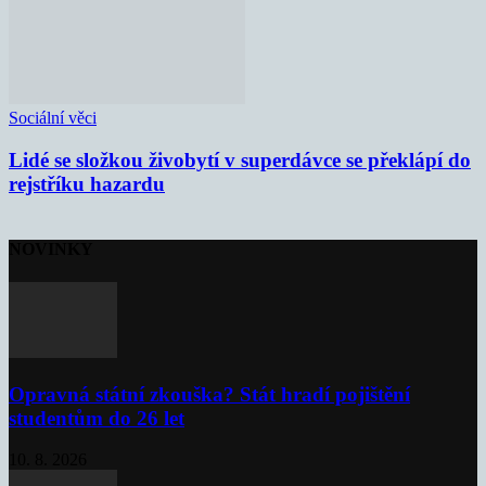
Sociální věci
Lidé se složkou živobytí v superdávce se překlápí do
rejstříku hazardu
NOVINKY
Opravná státní zkouška? Stát hradí pojištění
studentům do 26 let
10. 8. 2026