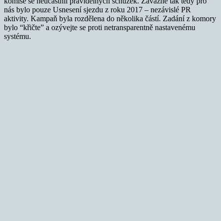
komise se neúčastnil pravidelných schůzek. Závazné tak tedy pro
nás bylo pouze Usnesení sjezdu z roku 2017 – nezávislé PR
aktivity. Kampaň byla rozdělena do několika částí. Zadání z komory
bylo “křičte” a ozývejte se proti netransparentně nastavenému
systému.