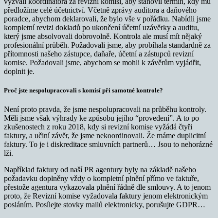
vyzvali koordinátora za revizní komisi, aby stanovil termín, kdy mu
předložíme celé účetnictví. Včetně zprávy auditora a daňového
poradce, abychom deklarovali, že bylo vše v pořádku. Nabídli jsme
kompletní revizi dokladů po ukončení účetní uzávěrky a auditu,
který jsme absolvovali dobrovolně. Kontrola ale musí mít nějaký
profesionální průběh. Požadovali jsme, aby probíhala standardně za
přítomnosti našeho zástupce, daňaře, účetní a zástupců revizní
komise. Požadovali jsme, abychom se mohli k závěrům vyjádřit,
doplnit je.
Proč jste nespolupracovali s komisí při samotné kontrole?
Není proto pravda, že jsme nespolupracovali na průběhu kontroly.
Měli jsme však výhrady ke způsobu jejího “provedení”. A to po
zkušenostech z roku 2018, kdy si revizní komise vyžádá čtyři
faktury, a učiní závěr, že jsme nekoordinovali. Že máme duplicitní
faktury. To je i diskreditace smluvních partnerů… Jsou to nehorázné
lži.
Například faktury od naší PR agentury byly na základě našeho
požadavku doplněny vždy o kompletní plnění přímo ve faktuře,
přestože agentura vykazovala plnění řádně dle smlouvy. A to jenom
proto, že Revizní komise vyžadovala faktury jenom elektronickým
posláním. Posílejte stovky mailů elektronicky, porušujte GDPR…