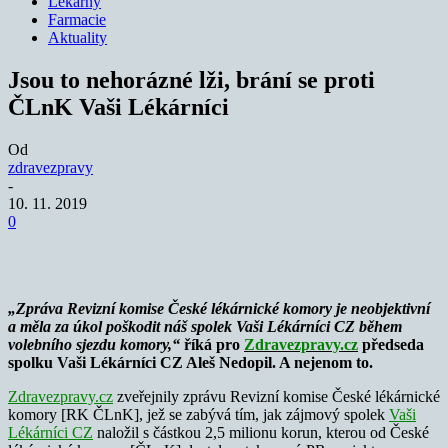
Lékárny
Farmacie
Aktuality
Jsou to nehorázné lži, brání se proti
ČLnK Vaši Lékárníci
Od
zdravezpravy
-
10. 11. 2019
0
„Zpráva Revizní komise České lékárnické komory je neobjektivní
a měla za úkol poškodit náš spolek Vaši Lékárníci CZ během
volebního sjezdu komory,“
říká pro
Zdravezpravy.cz
předseda
spolku Vaši Lékárníci CZ Aleš Nedopil. A nejenom to.
Zdravezpravy.cz
zveřejnily zprávu Revizní komise České lékárnické
komory [RK ČLnK], jež se zabývá tím, jak zájmový spolek
Vaši
Lékárníci CZ
naložil s částkou 2,5 milionu korun, kterou od České