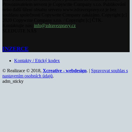
Provozovatelem serveru je Copywrite Company s.r.o. Publikování
nebo další šíření obsahu serveru www.zdravezpravy.cz je bez
souhlasu společnosti Copywrite Company zakázáno. Copyright [c]
2020 Copywrite Company s.r.o. / Copyright [c] ČTK.
Kontaktujte nás:
info@zdravezpravy.cz
SLEDUJTE NÁS
INZERCE
Kontakty / Etický kodex
© Realizace © 2018,
Xcreative - webdesign
. |
Spravovat souhlas s
nastavením osobních údajů
.
adm_sticky