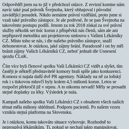
Odpověděl jsem na to již v předchozí otázce. Z revizní komise nám
navíc také psal právník Švejnoha, který obhajoval i původní
zavádějící posudek. Nikdo nemáme právní vzdělání, proto jsme si
vzali také právního zástupce. Je ale podivné, že se pan Švejnoha na
takovémto postupu podílí. Jenom za rok 2018 získal za své právní
služby několik set tisíc korun z příspěvků nás členů, sám ale ani
nepřipravil metodiku ani projektovou smlouvu s Vašimi Lékárníky
CZ. Místo toho se nás, i dle našeho právního zástupce, snaží
dehonestovat. Je otázkou, jaké zájmy brání. Paradoxně i on by měl
bránit zájmy Vašich Lékárníků CZ, neboť jednali dle Usnesení
sjezdu ČLnK.
Čím více byli členové spolku Vaši Lékárníci CZ vidět a slyšet, tím
častěji je někteří představitelé komory brali spíše jako konkurenci.
Komora si najala další dvě PR agentury. Náklady na ně za loňský
rok i s tiskovou mluvčí byly kolem 4,5 milionů korun. Letos se
rozpočet překročil již v srpnu. A to nikomu nevadí! Měly se prosadit
stejné doplatky za léky. Výsledek je nula.
Kampaň našeho spolku Vaši Lékárníci CZ s obsahem všech našich
témat měla miliony shlédnutí. Podporu pacientů. Po našem vzoru
vznikla stejná platforma na Slovensku.
Je i otázkou, komu takováto situace vyhovuje. Rozhodně to
neprospívá lékárníkům. Ti, pokud se nechají takto manipulovat,