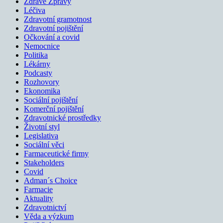
Zdravé Zprávy
Léčiva
Zdravotní gramotnost
Zdravotní pojištění
Očkování a covid
Nemocnice
Politika
Lékárny
Podcasty
Rozhovory
Ekonomika
Sociální pojištění
Komerční pojištění
Zdravotnické prostředky
Životní styl
Legislativa
Sociální věci
Farmaceutické firmy
Stakeholders
Covid
Adman´s Choice
Farmacie
Aktuality
Zdravotnictví
Věda a výzkum