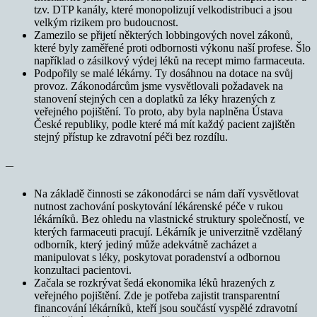
tzv. DTP kanály, které monopolizují velkodistribuci a jsou
velkým rizikem pro budoucnost.
Zamezilo se přijetí některých lobbingových novel zákonů,
které byly zaměřené proti odbornosti výkonu naší profese. Šlo
například o zásilkový výdej léků na recept mimo farmaceuta.
Podpořily se malé lékárny. Ty dosáhnou na dotace na svůj
provoz. Zákonodárcům jsme vysvětlovali požadavek na
stanovení stejných cen a doplatků za léky hrazených z
veřejného pojištění. To proto, aby byla naplněna Ústava
České republiky, podle které má mít každý pacient zajištěn
stejný přístup ke zdravotní péči bez rozdílu.
—
Na základě činnosti se zákonodárci se nám daří vysvětlovat
nutnost zachování poskytování lékárenské péče v rukou
lékárníků. Bez ohledu na vlastnické struktury společností, ve
kterých farmaceuti pracují. Lékárník je univerzitně vzdělaný
odborník, který jediný může adekvátně zacházet a
manipulovat s léky, poskytovat poradenství a odbornou
konzultaci pacientovi.
Začala se rozkrývat šedá ekonomika léků hrazených z
veřejného pojištění. Zde je potřeba zajistit transparentní
financování lékárníků, kteří jsou součástí vyspělé zdravotní