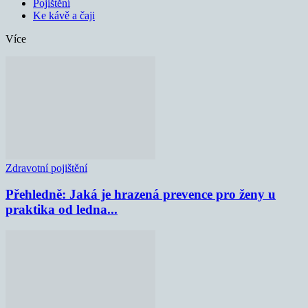
Pojištění
Ke kávě a čaji
Více
Zdravotní pojištění
Přehledně: Jaká je hrazená prevence pro ženy u
praktika od ledna...