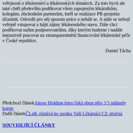
veřejnosti o lékárenství a lékárenských tématech. Za toto bych ale
také chtěl především poděkovat všem zapojeným lékárníkům,
kolegům, obchodním partnerům, kteří se realizace PR-projektu
účastnili. Odvedli pro něj spoustu práce a nebáli se. A stále se nebojí
veřejně vstupovat a hájit zájmy lékárenského stavu. Dále chci
poděkovat našim podporovatelům, díky kterým budeme i nadále
intenzivně pracovat na ztransparentnění financování lékárenské péče
v České republice.
Daniel Tácha
Předchozí článek
Akeso Holding letos čeká obrat přes 3,5 miliardy
korun
Další článek
ČLnK zůstává ke spolku Vaši Lékárníci CZ stručná
SOUVISEJÍCÍ ČLÁNKY