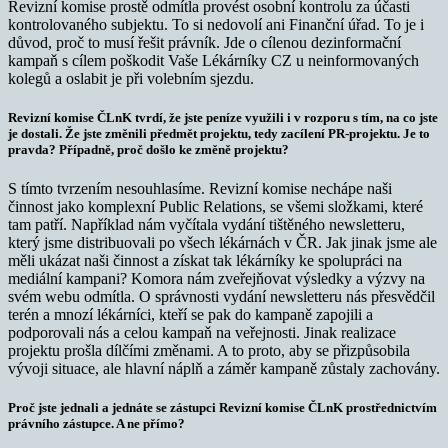
Revizní komise prostě odmítla provést osobní kontrolu za účasti
kontrolovaného subjektu. To si nedovolí ani Finanční úřad. To je i
důvod, proč to musí řešit právník. Jde o cílenou dezinformační
kampaň s cílem poškodit Vaše Lékárníky CZ u neinformovaných
kolegů a oslabit je při volebním sjezdu.
Revizní komise ČLnK tvrdí, že jste peníze využili i v rozporu s tím, na co jste
je dostali. Že jste změnili předmět projektu, tedy zacílení PR-projektu. Je to
pravda? Případně, proč došlo ke změně projektu?
S tímto tvrzením nesouhlasíme. Revizní komise nechápe naši
činnost jako komplexní Public Relations, se všemi složkami, které
tam patří. Například nám vyčítala vydání tištěného newsletteru,
který jsme distribuovali po všech lékárnách v ČR. Jak jinak jsme ale
měli ukázat naši činnost a získat tak lékárníky ke spolupráci na
mediální kampani? Komora nám zveřejňovat výsledky a výzvy na
svém webu odmítla. O správnosti vydání newsletteru nás přesvědčil
terén a mnozí lékárníci, kteří se pak do kampaně zapojili a
podporovali nás a celou kampaň na veřejnosti. Jinak realizace
projektu prošla dílčími změnami. A to proto, aby se přizpůsobila
vývoji situace, ale hlavní náplň a záměr kampaně zůstaly zachovány.
Proč jste jednali a jednáte se zástupci Revizní komise ČLnK prostřednictvím
právního zástupce. A ne přímo?