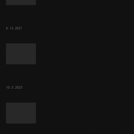
Část lékařů tvrdě zaútočila na prezidenta
ČLK Kubka
6. 12. 2021
Ministr Válek ocenil domov pro seniory za
70 000 měsíčně
10. 3. 2023
To, co se stalo ve stomatologii, je šílená