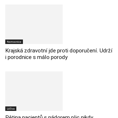
Nemocnice
Krajská zdravotní jde proti doporučení. Udrží
i porodnice s málo porody
Léčiva
Pětina pacientů s nádorem plic nikdy