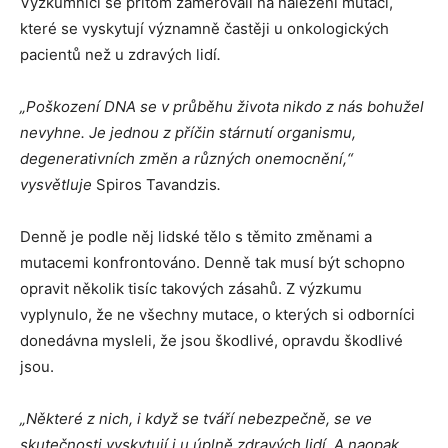
Výzkumníci se přitom zaměřovali na nalezení mutací,
které se vyskytují významně častěji u onkologických
pacientů než u zdravých lidí
.
„Poškození DNA se v průběhu života nikdo z nás bohužel
nevyhne. Je jednou z příčin stárnutí organismu,
degenerativních změn a různých onemocnění,“
vysvětluje
Spiros Tavandzis
.
Denně je podle něj lidské tělo s těmito změnami a
mutacemi konfrontováno. Denně tak musí být schopno
opravit několik tisíc takových zásahů. Z výzkumu
vyplynulo, že ne všechny mutace, o kterých si odborníci
donedávna mysleli, že jsou škodlivé, opravdu škodlivé
jsou.
„Některé z nich, i když se tváří nebezpečně, se ve
skutečnosti vyskytují i u úplně zdravých lidí. A naopak