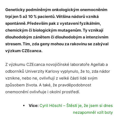
Geneticky podmíněným onkologickým onemocněním
trpí jen 5 až 10 % pacientů. Většina nádorů vzniká
spontánně. Především pak z vystavení fyzikálním,
chemickým či biologickým mutagenům. Ty vznikají
dlouhodobým zánětem či dlouhodobým a intenzivním
stresem. Tím, zda geny mohou za rakovinu se zabýval
výzkum CZEcanca.
Z výzkumu CZEcanca novojičínské laboratoře Agellab a
odborníků Univerzity Karlovy vyplynulo, že to, zda nádor
vznikne, nebo ne, ovlivňují z velké části lidé svým
způsobem života. A také, že pravděpodobnost
onemocnění ovlivňuje i okolní prostředí.
Více:
Cyril Höschl
–
Štěstí je, že jsem si dnes
nezapomněl vzít boty