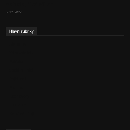
ostuda, říká Milan...
5. 12. 2022
Hlavní rubriky
Aktuality
Zdravotnictví
Politika
Sociální věci
Pojištění
Pharma
Rozhovory
E-Health
Ke kávě i čaji