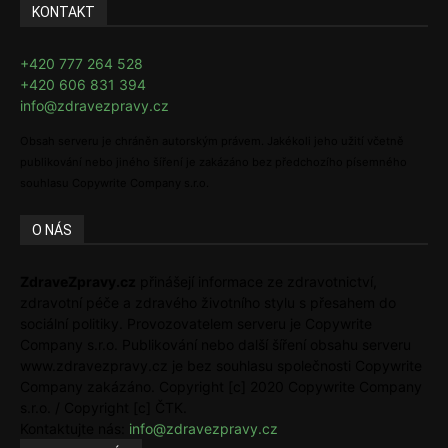
KONTAKT
+420 777 264 528
+420 606 831 394
info@zdravezpravy.cz
Obsah serveru je chráněn autorským právem. Jakékoli jeho užití včetně
publikování nebo jiného šíření je zakázáno bez předchozího písemného
souhlasu Copywrite Company s.r.o.
O NÁS
ZdraveZpravy.cz
přinášejí informace ze zdravotnictví,
zdravotní péče a zdravého životního stylu s přesahem do
sociální politiky. Provozovatelem serveru je Copywrite
Company s.r.o. Publikování nebo další šíření obsahu serveru
www.zdravezpravy.cz je bez souhlasu společnosti Copywrite
Company zakázáno. Copyright [c] 2020 Copywrite Company
s.r.o. / Copyright [c] ČTK.
Kontaktujte nás:
info@zdravezpravy.cz