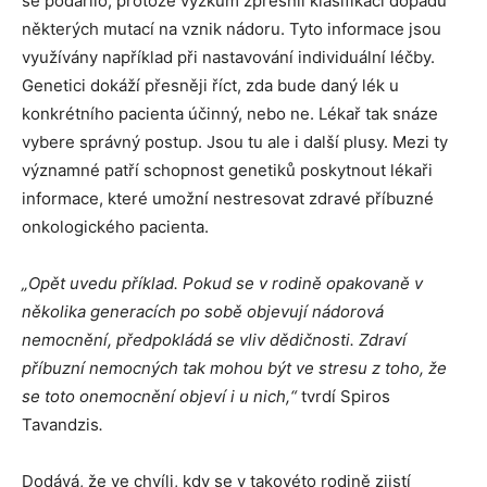
se podařilo, protože výzkum zpřesnil klasifikaci dopadu
některých mutací na vznik nádoru. Tyto informace jsou
využívány například při nastavování individuální léčby.
Genetici dokáží přesněji říct, zda bude daný lék u
konkrétního pacienta účinný, nebo ne. Lékař tak snáze
vybere správný postup. Jsou tu ale i další plusy. Mezi ty
významné patří schopnost genetiků poskytnout lékaři
informace, které umožní nestresovat zdravé příbuzné
onkologického pacienta.
„Opět uvedu příklad. Pokud se v rodině opakovaně v
několika generacích po sobě objevují nádorová
nemocnění, předpokládá se vliv dědičnosti. Zdraví
příbuzní nemocných tak mohou být ve stresu z toho, že
se toto onemocnění objeví i u nich,“
tvrdí Spiros
Tavandzis
.
Dodává, že ve chvíli, kdy se v takovéto rodině zjistí