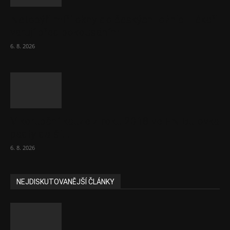
Netopýři míří okny do českých ložnic. Lékaři
varují před pokousáním
6. 8. 2026
V korupční kauze z roku 2018 ve FN Bulovka
padly další...
6. 8. 2026
NEJDISKUTOVANĚJŠÍ ČLÁNKY