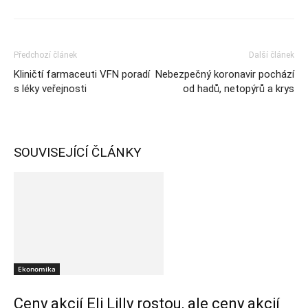
Předchozí článek
Další článek
Kliničtí farmaceuti VFN poradí
Nebezpečný koronavir pochází
s léky veřejnosti
od hadů, netopýrů a krys
SOUVISEJÍCÍ ČLÁNKY
Ekonomika
Ceny akcií Eli Lilly rostou, ale ceny akcií