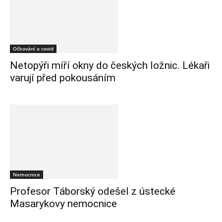
Očkování a covid
Netopýři míří okny do českých ložnic. Lékaři
varují před pokousáním
Nemocnice
Profesor Táborský odešel z ústecké
Masarykovy nemocnice