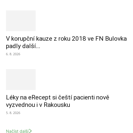
V korupční kauze z roku 2018 ve FN Bulovka
padly další...
6. 8. 2026
Léky na eRecept si čeští pacienti nově
vyzvednou i v Rakousku
5. 8. 2026
Načíst další