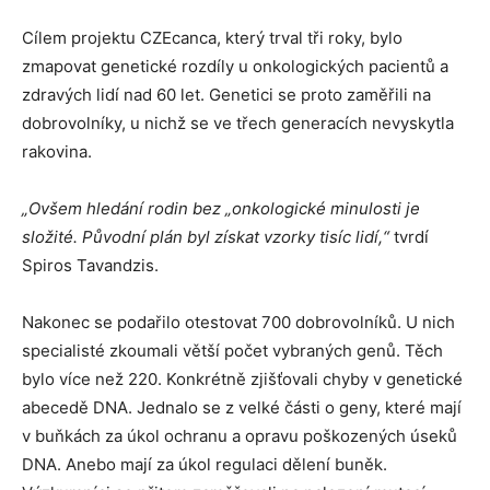
Cílem projektu CZEcanca, který trval tři roky, bylo
zmapovat genetické rozdíly u onkologických pacientů a
zdravých lidí nad 60 let. Genetici se proto zaměřili na
dobrovolníky, u nichž se ve třech generacích nevyskytla
rakovina.
„Ovšem hledání rodin bez „onkologické minulosti je
složité. Původní plán byl získat vzorky tisíc lidí,“
tvrdí
Spiros Tavandzis.
Nakonec se podařilo otestovat 700 dobrovolníků. U nich
specialisté zkoumali větší počet vybraných genů. Těch
bylo více než 220. Konkrétně zjišťovali chyby v genetické
abecedě DNA. Jednalo se z velké části o geny, které mají
v buňkách za úkol ochranu a opravu poškozených úseků
DNA. Anebo mají za úkol regulaci dělení buněk.