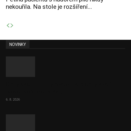
nekouřila. Na stole je rozšíření...
NOVINKY
Ceny akcií Eli Lilly rostou, ale ceny akcií
Novo Nordisku klesají
6. 8. 2026