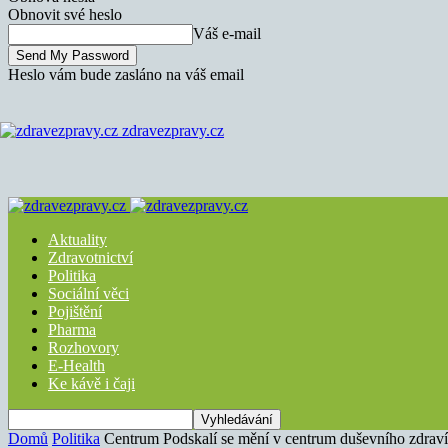
Obnovit své heslo
Váš e-mail
Heslo vám bude zasláno na váš email
zdravezpravy.cz
Aktuality
Zdravotnictví
Politika
Sociální věci
Pojištění
Pharma
Rozhovory
E-Health
Ke kávě i čaji
Domů
Politika
Centrum Podskalí se mění v centrum duševního zdraví