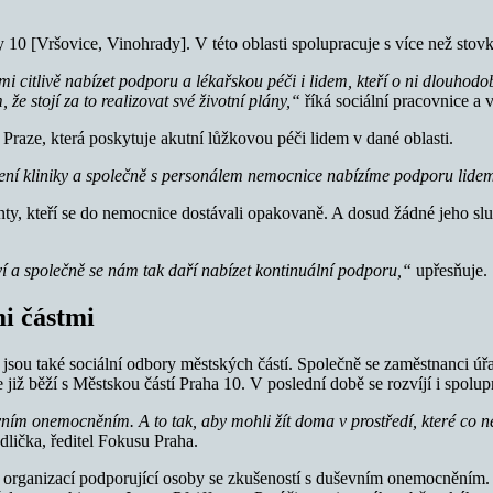
 10 [Vršovice, Vinohrady]. V této oblasti spolupracuje s více než stov
i citlivě nabízet podporu a lékařskou péči i lidem, kteří o ni dlouhodob
že stojí za to realizovat své životní plány,“
říká sociální pracovnice 
Praze, která poskytuje akutní lůžkovou péči lidem v dané oblasti.
í kliniky a společně s personálem nemocnice nabízíme podporu lidem, 
enty, kteří se do nemocnice dostávali opakovaně. A dosud žádné jeho slu
ví a společně se nám tak daří nabízet kontinuální podporu,“
upřesňuje.
i částmi
m jsou také sociální odbory městských částí. Společně se zaměstnanc
e již běží s Městskou částí Praha 10. V poslední době se rozvíjí i spolu
ím onemocněním. A to tak, aby mohli žít doma v prostředí, které co nej
lička, ředitel Fokusu Praha.
 organizací podporující osoby se zkušeností s duševním onemocněním. V