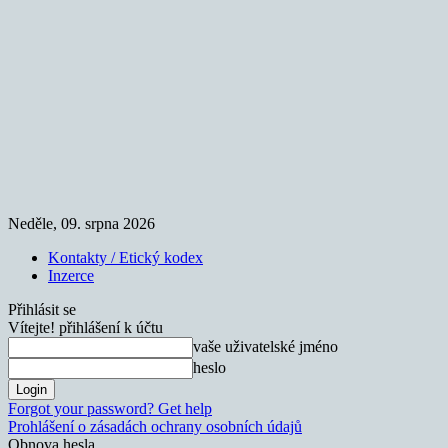
Neděle, 09. srpna 2026
Kontakty / Etický kodex
Inzerce
Přihlásit se
Vítejte! přihlášení k účtu
vaše uživatelské jméno
heslo
Forgot your password? Get help
Prohlášení o zásadách ochrany osobních údajů
Obnova hesla