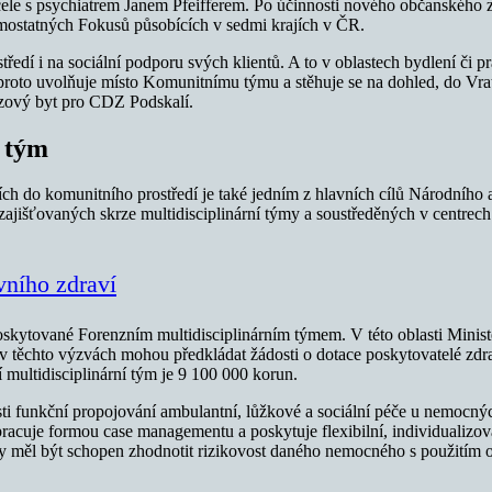
 čele s psychiatrem Janem Pfeifferem. Po účinnosti nového občanského 
mostatných Fokusů působících v sedmi krajích v ČR.
í i na sociální podporu svých klientů. A to v oblastech bydlení či pra
proto uvolňuje místo Komunitnímu týmu a stěhuje se na dohled, do Vratis
rizový byt pro CDZ Podskalí.
í tým
ch do komunitního prostředí je také jedním z hlavních cílů Národního
 zajišťovaných skrze multidisciplinární týmy a soustředěných v centrec
vního zdraví
poskytované Forenzním multidisciplinárním týmem. V této oblasti Minis
 těchto výzvách mohou předkládat žádosti o dotace poskytovatelé zdravot
multidisciplinární tým je 9 100 000 korun.
lasti funkční propojování ambulantní, lůžkové a sociální péče u nemocn
cuje formou case managementu a poskytuje flexibilní, individualizovan
y měl být schopen zhodnotit rizikovost daného nemocného s použitím 