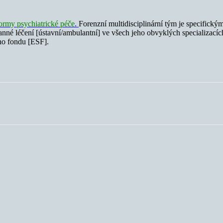
ormy psychiatrické péče
.
Forenzní multidisciplinární tým je specifick
anné léčení [ústavní/ambulantní] ve všech jeho obvyklých specializací
ho fondu [ESF].