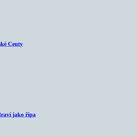
ské Ceuty
raví jako řípa