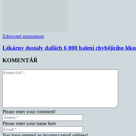
Zdravotní gramotnost
Lékárny dostaly dalších 6 000 balení chybějícího lék
KOMENTÁŘ
Please enter your comment!
Please enter your name here
You have entered an incorrect email address!