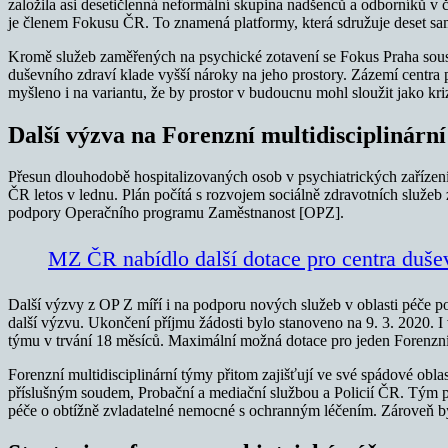
založila asi desetičlenná neformální skupina nadšenců a odborníků v
je členem Fokusu ČR. To znamená platformy, která sdružuje deset sa
Kromě služeb zaměřených na psychické zotavení se Fokus Praha soustřed
duševního zdraví klade vyšší nároky na jeho prostory. Zázemí centra 
myšleno i na variantu, že by prostor v budoucnu mohl sloužit jako k
Další výzva na Forenzní multidisciplinárn
Přesun dlouhodobě hospitalizovaných osob v psychiatrických zařízení
ČR letos v lednu. Plán počítá s rozvojem sociálně zdravotních služeb
podpory Operačního programu Zaměstnanost [OPZ].
MZ ČR nabídlo další dotace pro centra duše
Další výzvy z OP Z míří i na podporu nových služeb v oblasti péče 
další výzvu. Ukončení příjmu žádosti bylo stanoveno na 9. 3. 2020. I v
týmu v trvání 18 měsíců. Maximální možná dotace pro jeden Forenzní 
Forenzní multidisciplinární týmy přitom zajišťují ve své spádové ob
příslušným soudem, Probační a mediační službou a Policií ČR. Tým pra
péče o obtížně zvladatelné nemocné s ochranným léčením. Zároveň b