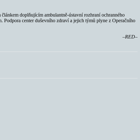
ým článkem doplňujícím ambulantně-ústavní rozhraní ochranného
ch. Podpora center duševního zdraví a jejich týmů plyne z Operačního
–RED–