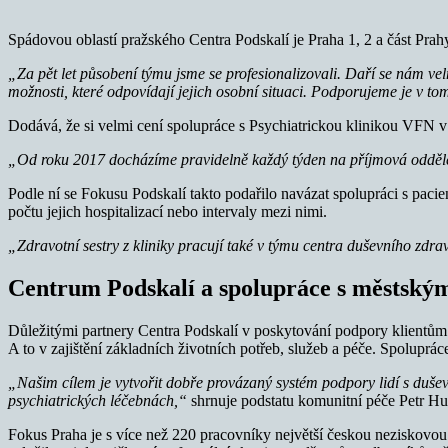
Spádovou oblastí pražského Centra Podskalí je Praha 1, 2 a část Prahy
„Za pět let působení týmu jsme se profesionalizovali. Daří se nám velm
možnosti, které odpovídají jejich osobní situaci. Podporujeme je v tom, 
Dodává, že si velmi cení spolupráce s Psychiatrickou klinikou VFN v 
„Od roku 2017 docházíme pravidelně každý týden na příjmová oddělen
Podle ní se Fokusu Podskalí takto podařilo navázat spolupráci s paci
počtu jejich hospitalizací nebo intervaly mezi nimi.
„Zdravotní sestry z kliniky pracují také v týmu centra duševního zdra
Centrum Podskalí a spolupráce s městským
Důležitými partnery Centra Podskalí v poskytování podpory klientů
A to v zajištění základních životních potřeb, služeb a péče. Spoluprác
„Našim cílem je vytvořit dobře provázaný systém podpory lidí s duševn
psychiatrických léčebnách,“
shrnuje podstatu komunitní péče Petr Hud
Fokus Praha je s více než 220 pracovníky největší českou neziskovou