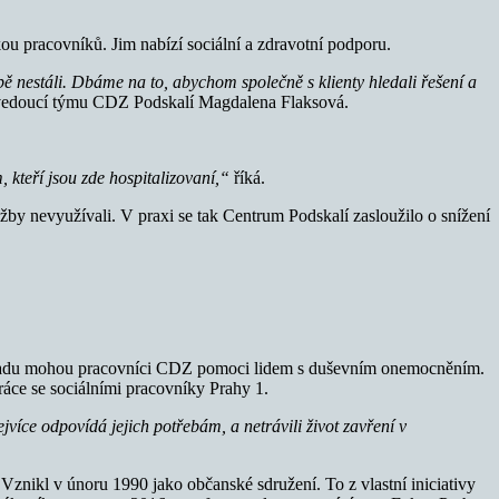
kou pracovníků. Jim nabízí sociální a zdravotní podporu.
ě nestáli.
Dbáme na to, abychom společně s klienty hledali řešení a
a vedoucí týmu CDZ Podskalí Magdalena Flaksová.
kteří jsou zde hospitalizovaní,“
říká.
žby nevyužívali. V praxi se tak Centrum Podskalí zasloužilo o snížení
i úřadu mohou pracovníci CDZ pomoci lidem s duševním onemocněním.
práce se sociálními pracovníky Prahy 1.
více odpovídá jejich potřebám, a netrávili život zavření v
znikl v únoru 1990 jako občanské sdružení. To z vlastní iniciativy