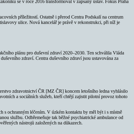
zákoníku se v roce 2016 transformoval v zapsaný ústav. Fokus Praha
covních příležitostí. Ostatně i přerod Centra Podskalí na centrum
lavovy ulice. Nová kancelář je právě v rekonstrukci, při níž je
 akčního plánu pro duševní zdraví 2020–2030. Ten schválila Vláda
h duševního zdraví. Centra duševního zdraví jsou ustavována za
terstvo zdravotnictví ČR [MZ ČR] koncem letošního ledna vyhlásilo
ních a sociálních služeb, kteří chtějí zajistit pilotní provoz tohoto
ých s ochranným léčením. V úzkém kontaktu by měl být i s místně
ou službu. Odbřemeňuje tak běžné psychiatrické ambulance od
ověřených nástrojů založených na důkazech.