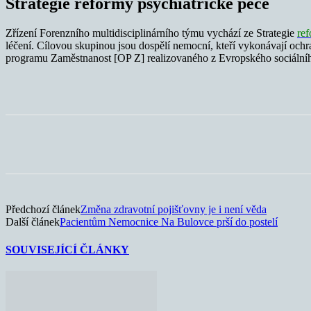
Strategie reformy psychiatrické péče
Zřízení Forenzního multidisciplinárního týmu vychází ze Strategie
ref
léčení. Cílovou skupinou jsou dospělí nemocní, kteří vykonávají ochr
programu Zaměstnanost [OP Z] realizovaného z Evropského sociální
Sdílet
Předchozí článek
Změna zdravotní pojišťovny je i není věda
Další článek
Pacientům Nemocnice Na Bulovce prší do postelí
SOUVISEJÍCÍ ČLÁNKY