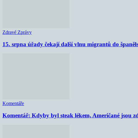
Zdravé Zprávy
15. srpna úřady čekají další vlnu migrantů do španěl
Komentáře
Komentář: Kdyby byl steak lékem, Američané jsou zd