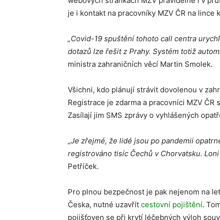
webových stránkách MZV pravidelně i v průb
je i kontakt na pracovníky MZV ČR na lince 
„Covid-19 spuštění tohoto call centra urychl
dotazů lze řešit z Prahy. Systém totiž auto
ministra zahraničních věcí Martin Smolek.
Všichni, kdo plánují strávit dovolenou v zah
Registrace je zdarma a pracovníci MZV ČR s
Zasílají jim SMS zprávy o vyhlášených opatřen
„
Je zřejmé, že lidé jsou po pandemii opat
registrováno tisíc Čechů v Chorvatsku. Loni
Petříček.
Pro plnou bezpečnost je pak nejenom na letn
Česka, nutné uzavřít
cestovní pojištění
. Tom
pojišťoven se při krytí léčebných výloh souv