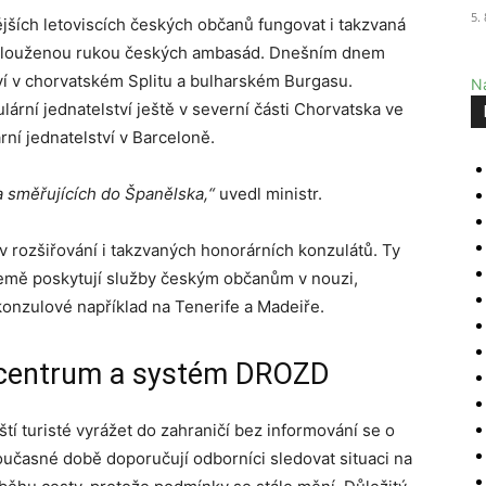
5.
nějších letoviscích českých občanů fungovat i takzvaná
prodlouženou rukou českých ambasád. Dnešním dnem
tví v chorvatském Splitu a bulharském Burgasu.
Na
ární jednatelství ještě v severní části Chorvatska ve
rní jednatelství v Barceloně.
 směřujících do Španělska,“
uvedl ministr.
v rozšiřování i takzvaných honorárních konzulátů. Ty
země poskytují služby českým občanům v nouzi,
 konzulové například na Tenerife a Madeiře.
l centrum a systém DROZD
ští turisté vyrážet do zahraničí bez informování se o
učasné době doporučují odborníci sledovat situaci na