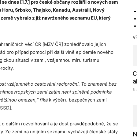
e dnes [1.7.] pro české občany rozšířil o nových osm
 Horu, Srbsko, Thajsko, Kanadu, Austrálii, Nový
o země vybralo z již navrženého seznamu EU, který
Ví
ahraničních věcí ČR [MZV ČR] zohledňovalo jejich
sád pro případ pomoci při další vlně epidemie nového
ickou situaci v zemi, vzájemnou míru turismu,
rocity.
C
a
ost vzájemného cestování reciproční. To znamená bez
6.
ti mimoevropských zemí zatím není splněná podmínka
 většinou omezen,“ říká
k výběru bezpečných zemí
ČSSD].
 o dalším rozvolňování a je dost pravděpodobné, že se
ty. Ze zemí na unijním seznamu vycházejí členské státy
N