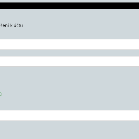
ášení k účtu
ů