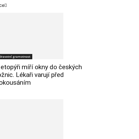
ce
dravotní gramotnost
etopýři míří okny do českých
ožnic. Lékaři varují před
okousáním