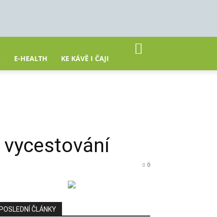
Y
E-HEALTH
KE KÁVĚ I ČAJI
 vycestování
0
POSLEDNÍ ČLÁNKY