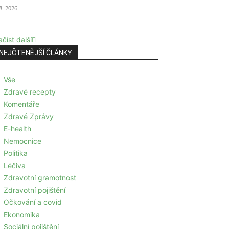
 8. 2026
číst další
NEJČTENĚJŠÍ ČLÁNKY
Vše
Zdravé recepty
Komentáře
Zdravé Zprávy
E-health
Nemocnice
Politika
Léčiva
Zdravotní gramotnost
Zdravotní pojištění
Očkování a covid
Ekonomika
Sociální pojištění