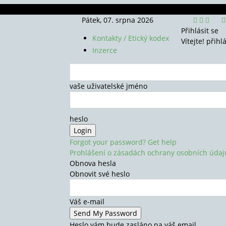
Pátek, 07. srpna 2026
Přihlásit se
Kontakty / Etický kodex
Vítejte! přihl
Inzerce
vaše uživatelské jméno
heslo
Forgot your password? Get help
Prohlášení o zásadách ochrany osobních údaj
Obnova hesla
Obnovit své heslo
Váš e-mail
Heslo vám bude zasláno na váš email