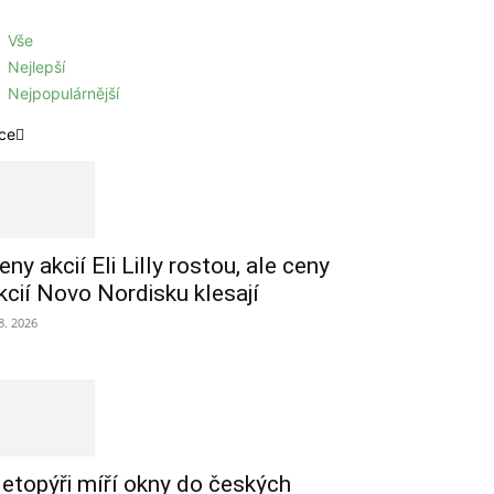
Vše
Nejlepší
Nejpopulárnější
ce
eny akcií Eli Lilly rostou, ale ceny
kcií Novo Nordisku klesají
 8. 2026
etopýři míří okny do českých