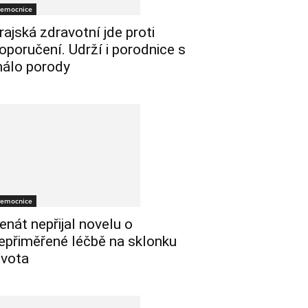
emocnice
rajská zdravotní jde proti
oporučení. Udrží i porodnice s
álo porody
emocnice
enát nepřijal novelu o
epřiměřené léčbě na sklonku
ivota