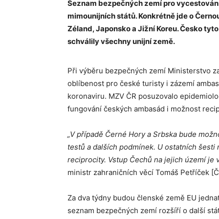
Seznam bezpečných zemí pro vycestování s
mimounijních států. Konkrétně jde o Černou
Zéland, Japonsko a Jižní Koreu. Česko tyt
schválily všechny unijní země.
Při výběru bezpečných zemí Ministerstvo z
oblíbenost pro české turisty i zázemí amba
koronaviru. MZV ČR posuzovalo epidemiolog
fungování českých ambasád i možnost recip
„V případě Černé Hory a Srbska bude možn
testů a dalších podmínek. U ostatních šes
reciprocity. Vstup Čechů na jejich území je
ministr zahraničních věcí Tomáš Petříček [
Za dva týdny budou členské země EU jednat
seznam bezpečných zemí rozšíří o další stá