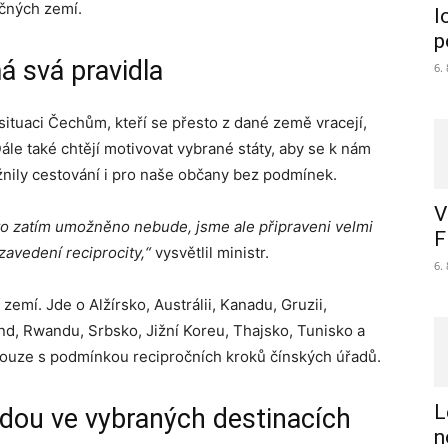
čných zemí.
l
p
 svá pravidla
6.
ituaci Čechům, kteří se přesto z dané země vracejí,
ále také chtějí motivovat vybrané státy, aby se k nám
nily cestování i pro naše občany bez podmínek.
V
to zatím umožněno nebude, jsme ale připraveni velmi
F
zavedení reciprocity,“
vysvětlil ministr.
6.
emí. Jde o Alžírsko, Austrálii, Kanadu, Gruzii,
d, Rwandu, Srbsko, Jižní Koreu, Thajsko, Tunisko a
ouze s podmínkou recipročních kroků čínských úřadů.
L
udou ve vybraných destinacích
n