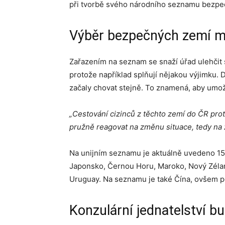
při tvorbě svého národního seznamu bezpe
Výběr bezpečných zemí má
Zařazením na seznam se snaží úřad ulehčit s
protože například splňují nějakou výjimku. D
začaly chovat stejně. To znamená, aby umož
„Cestování cizinců z těchto zemí do ČR pro
pružně reagovat na změnu situace, tedy na 
Na unijním seznamu je aktuálně uvedeno 15 z
Japonsko, Černou Horu, Maroko, Nový Zélan
Uruguay. Na seznamu je také Čína, ovšem p
Konzulární jednatelství b