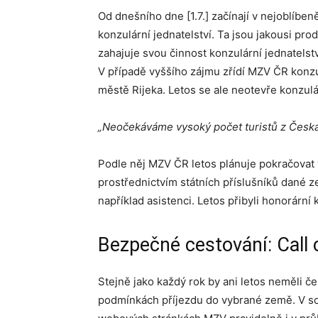
Od dnešního dne [1.7.] začínají v nejoblíbe
konzulární jednatelství. Ta jsou jakousi 
zahajuje svou činnost konzulární jednatels
V případě vyššího zájmu zřídí MZV ČR konzul
městě Rijeka. Letos se ale neotevře konzulá
„Neočekáváme vysoký počet turistů z Česka
Podle něj MZV ČR letos plánuje pokračovat 
prostřednictvím státních příslušníků dané 
například asistenci. Letos přibyli honorární
Bezpečné cestování: Cal
Stejně jako každý rok by ani letos neměli če
podmínkách příjezdu do vybrané země. V so