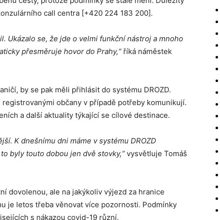
ěhu cesty, protože podmínky se stále mění. Důležitý
konzulárního call centra [+420 224 183 200].
il. Ukázalo se, že jde o velmi funkční nástroj a mnoho
maticky přesměruje hovor do Prahy,“
říká náměstek
raničí, by se pak měli přihlásit do systému DROZD.
 registrovanými občany v případě potřeby komunikují.
ích a další aktuality týkající se cílové destinace.
rnější. K dnešnímu dni máme v systému DROZD
 to byly touto dobou jen dvě stovky,“
vysvětluje Tomáš
í dovolenou, ale na jakýkoliv výjezd za hranice
u je letos třeba věnovat více pozornosti. Podmínky
isejících s nákazou covid-19 různí.