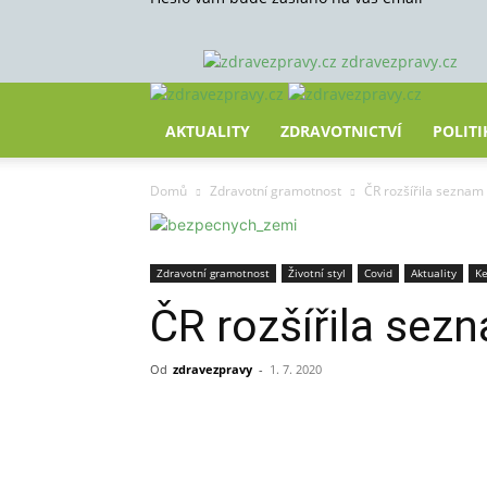
zdravezpravy.cz
AKTUALITY
ZDRAVOTNICTVÍ
POLITI
Domů
Zdravotní gramotnost
ČR rozšířila seznam
Zdravotní gramotnost
Životní styl
Covid
Aktuality
Ke
ČR rozšířila sez
Od
zdravezpravy
-
1. 7. 2020
Sdílet