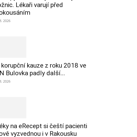
ožnic. Lékaři varují před
okousáním
 8. 2026
 korupční kauze z roku 2018 ve
N Bulovka padly další...
 8. 2026
éky na eRecept si čeští pacienti
ově vyzvednou i v Rakousku