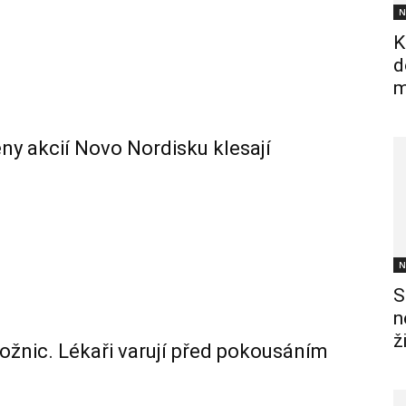
N
K
d
m
ceny akcií Novo Nordisku klesají
N
S
n
ž
ložnic. Lékaři varují před pokousáním