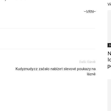
Ví
–VRN–
Z
N
l
Další článek
p
Kudyznudy.cz začalo nabízet slevové poukazy na
lázně