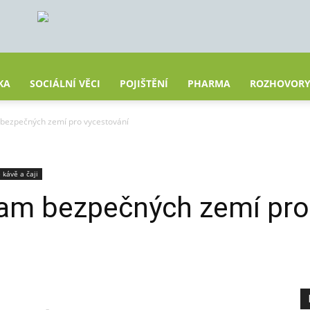
KA
SOCIÁLNÍ VĚCI
POJIŠTĚNÍ
PHARMA
ROZHOVOR
 bezpečných zemí pro vycestování
 kávě a čaji
nam bezpečných zemí pro