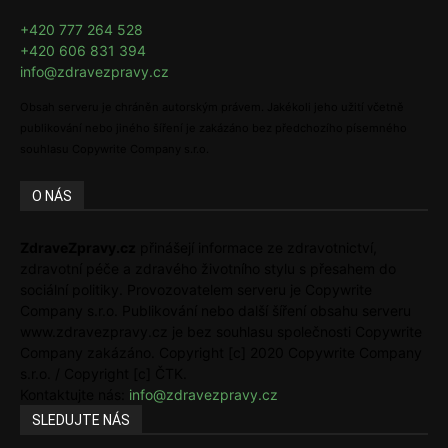
+420 777 264 528
+420 606 831 394
info@zdravezpravy.cz
Obsah serveru je chráněn autorským právem. Jakékoli jeho užití včetně
publikování nebo jiného šíření je zakázáno bez předchozího písemného
souhlasu Copywrite Company s.r.o.
O NÁS
ZdraveZpravy.cz
přinášejí informace ze zdravotnictví,
zdravotní péče a zdravého životního stylu s přesahem do
sociální politiky. Provozovatelem serveru je Copywrite
Company s.r.o. Publikování nebo další šíření obsahu serveru
www.zdravezpravy.cz je bez souhlasu společnosti Copywrite
Company zakázáno. Copyright [c] 2020 Copywrite Company
s.r.o. / Copyright [c] ČTK.
Kontaktujte nás:
info@zdravezpravy.cz
SLEDUJTE NÁS