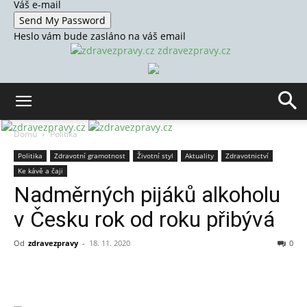
Váš e-mail
Heslo vám bude zasláno na váš email
zdravezpravy.cz
Domů
Politika
Politika
Zdravotní gramotnost
Životní styl
Aktuality
Zdravotnictví
Ke kávě a čaji
Nadměrných pijáků alkoholu
v Česku rok od roku přibývá
Od
zdravezpravy
-
18. 11. 2020
0