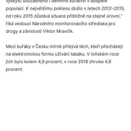
výskytu současného i denního kuřáctví v dospělé
populaci. K největšímu poklesu došlo v letech 2012–2015,
od roku 2015 zůstává situace přibližně na stejné úrovni
,“
říká vedoucí Národního monitorovacího střediska pro
drogy a závislosti Viktor Mravčík.
Mezi kuřáky v Česku mírně přibývá těch, kteří přecházejí
na elektronickou formu užívání tabáku. V loňském roce
jich bylo kolem 4,9 procent, v roce 2018 zhruba 4,6
procent.