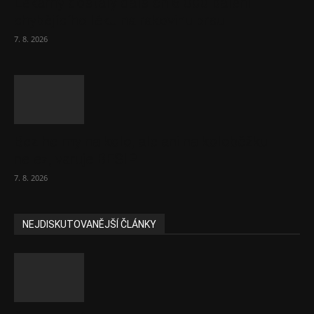
Lékárny dostaly dalších 6 000 balení
chybějícího léku na rakovinu prsu
7. 8. 2026
Bez helmy na kolo, ale ani na koloběžku
nelez, varuje BESIP
7. 8. 2026
NEJDISKUTOVANĚJŠÍ ČLÁNKY