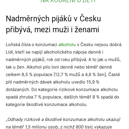
NA KOUŘENÍ U DĚTÍ
Nadměrných pijáků v Česku
přibývá, mezi muži i ženami
Loňská čísla o konzumaci
alkoholu
v Česku nejsou dobrá.
Lidí, kteří se napijí alkoholického nápoje denně i
nadměrných pijáků, rok od roku přibývá. A to jak u mužů,
tak u žen. Alkohol pilo loni denně nebo téměř denně
celkem 8,5 % populace [12,7 % mužů a 4,6 % žen]. Časté
pití nadměrných dávek alkoholu uvedlo 15,9 %
dotázaných. Do kategorie rizikové konzumace alkoholu
spadá zhruba 7 % populace, dalších téměř 8 % spadá do
kategorie škodlivé konzumace alkoholu.
„
Odhady rizikové a škodlivé konzumace alkoholu ukazují
na téměř 1,5 milionu osob, z nichž 800 tisíc vykazuje