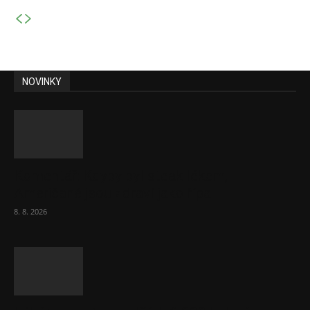
NOVINKY
Komentář: Kdyby byl steak lékem,
Američané jsou zdraví jako řípa
8. 8. 2026