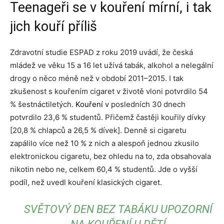
Teenageři se v kouření mírní, i tak
jich kouří příliš
Zdravotní studie ESPAD z roku 2019 uvádí, že česká
mládež ve věku 15 a 16 let užívá tabák, alkohol a nelegální
drogy o něco méně než v období 2011–2015. I tak
zkušenost s kouřením cigaret v životě vloni potvrdilo 54
% šestnáctiletých.
Kouření
v posledních 30 dnech
potvrdilo 23,6 % studentů. Přičemž častěji kouřily dívky
[20,8 % chlapců a 26,5 % dívek]. Denně si cigaretu
zapálilo více než 10 % z nich a alespoň jednou zkusilo
elektronickou cigaretu, bez ohledu na to, zda obsahovala
nikotin nebo ne, celkem 60,4 % studentů. Jde o vyšší
podíl, než uvedl kouření klasických cigaret.
SVĚTOVÝ DEN BEZ TABÁKU UPOZORNÍ