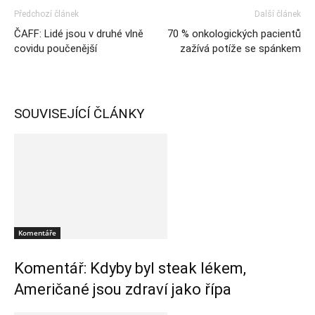
Předchozí článek
Další článek
ČAFF: Lidé jsou v druhé vlně
70 % onkologických pacientů
covidu poučenější
zažívá potíže se spánkem
SOUVISEJÍCÍ ČLÁNKY
Komentáře
Komentář: Kdyby byl steak lékem,
Američané jsou zdraví jako řípa