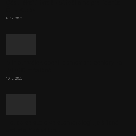
Část lékařů tvrdě zaútočila na prezidenta
ČLK Kubka
6. 12. 2021
Ministr Válek ocenil domov pro seniory za
70 000 měsíčně
10. 3. 2023
To, co se stalo ve stomatologii, je šílená
ostuda, říká Milan...