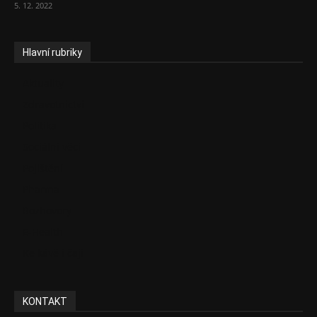
5. 12. 2022
Hlavní rubriky
Aktuality
Zdravotnictví
Politika
Sociální věci
Pojištění
Pharma
Rozhovory
E-Health
Ke kávě i čaji
KONTAKT