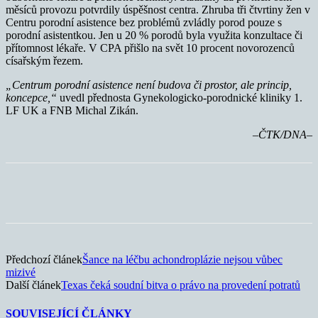
měsíců provozu potvrdily úspěšnost centra. Zhruba tři čtvrtiny žen v
Centru porodní asistence bez problémů zvládly porod pouze s
porodní asistentkou. Jen u 20 % porodů byla využita konzultace či
přítomnost lékaře. V CPA přišlo na svět 10 procent novorozenců
císařským řezem.
„Centrum porodní asistence není budova či prostor, ale princip,
koncepce,“
uvedl přednosta Gynekologicko-porodnické kliniky 1.
LF UK a FNB Michal Zikán.
–ČTK/DNA–
Předchozí článek
Šance na léčbu achondroplázie nejsou vůbec
mizivé
Další článek
Texas čeká soudní bitva o právo na provedení potratů
SOUVISEJÍCÍ ČLÁNKY