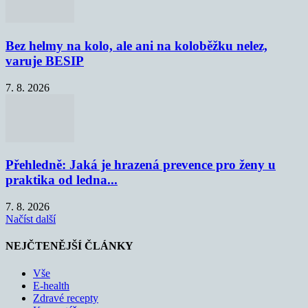
Bez helmy na kolo, ale ani na koloběžku nelez,
varuje BESIP
7. 8. 2026
Přehledně: Jaká je hrazená prevence pro ženy u
praktika od ledna...
7. 8. 2026
Načíst další
NEJČTENĚJŠÍ ČLÁNKY
Vše
E-health
Zdravé recepty