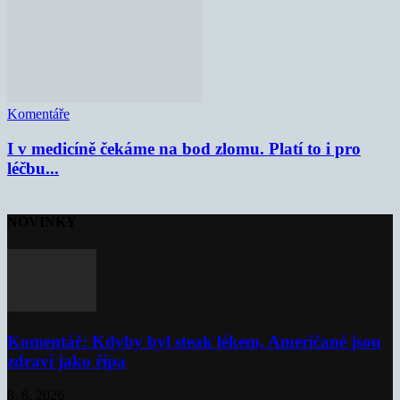
Komentáře
I v medicíně čekáme na bod zlomu. Platí to i pro
léčbu...
NOVINKY
Komentář: Kdyby byl steak lékem, Američané jsou
zdraví jako řípa
8. 8. 2026