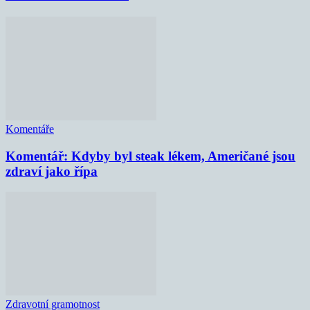
Komentáře
Komentář: Kdyby byl steak lékem, Američané jsou
zdraví jako řípa
Zdravotní gramotnost