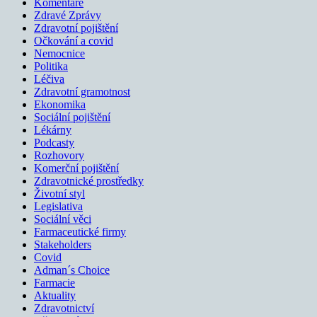
Komentáře
Zdravé Zprávy
Zdravotní pojištění
Očkování a covid
Nemocnice
Politika
Léčiva
Zdravotní gramotnost
Ekonomika
Sociální pojištění
Lékárny
Podcasty
Rozhovory
Komerční pojištění
Zdravotnické prostředky
Životní styl
Legislativa
Sociální věci
Farmaceutické firmy
Stakeholders
Covid
Adman´s Choice
Farmacie
Aktuality
Zdravotnictví