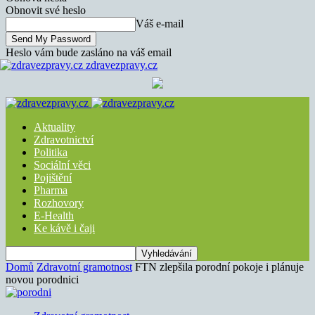
Obnovit své heslo
Váš e-mail
Heslo vám bude zasláno na váš email
zdravezpravy.cz
Aktuality
Zdravotnictví
Politika
Sociální věci
Pojištění
Pharma
Rozhovory
E-Health
Ke kávě i čaji
Domů
Zdravotní gramotnost
FTN zlepšila porodní pokoje i plánuje
novou porodnici