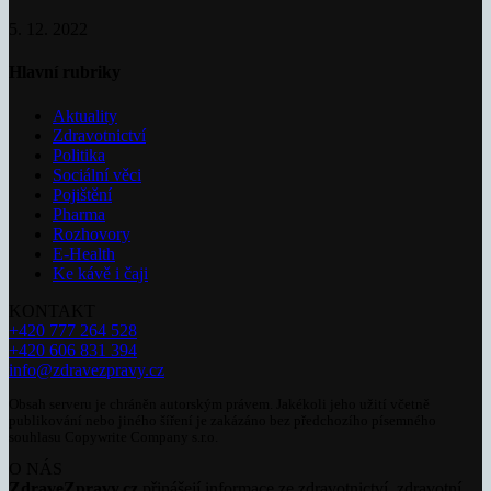
5. 12. 2022
Hlavní rubriky
Aktuality
Zdravotnictví
Politika
Sociální věci
Pojištění
Pharma
Rozhovory
E-Health
Ke kávě i čaji
KONTAKT
+420 777 264 528
+420 606 831 394
info@zdravezpravy.cz
Obsah serveru je chráněn autorským právem. Jakékoli jeho užití včetně
publikování nebo jiného šíření je zakázáno bez předchozího písemného
souhlasu Copywrite Company s.r.o.
O NÁS
ZdraveZpravy.cz
přinášejí informace ze zdravotnictví, zdravotní