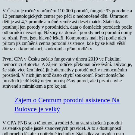
V Česku je ročně v průměru 110 000 porodů, funguje 93 porodnic a
12 perinatologických center pro péči o nedonošené děti. Úmrtnost
dětí je asi 4,7 promile a ročně zemře asi deset matek. Statistiky
postihují jen porody v porodnicích, data o domácích porodech podle
odborníků neexistují. Názory na domácí porody nebo porodní domy
se různí. Proti jsou hlavně lékaři. Kompromis mají být podle nich
přitom již zmíněná centra porodní asistence, kde by se kladl větší
důraz na komunikaci, soukromí a přání rodičky.
První CPA v Česku začalo fungovat v únoru 2019 ve Fakultní
nemocnici Bulovka. A zájem rodiček překonal očekávání. Důvod je,
že stále více žen hledá jiné alternativy porodů než v nemocničním
prostředí. V nich jim totiž často chybí soukromí. Pocit domácího
prostředí je důležitý nejen pro úspěšný porod, ale i první chvíle
strávené s miminkem a pro kojení.
Zájem o Centrum porodní asistence Na
Bulovce je velký
V CPA FNB se o těhotnou a rodící ženu stará zkušená porodní
asistentka podle jasně stanovených pravidel. A to s dostupností
odborného lékaře a potřebné techniky. Statistiky za prvních osm