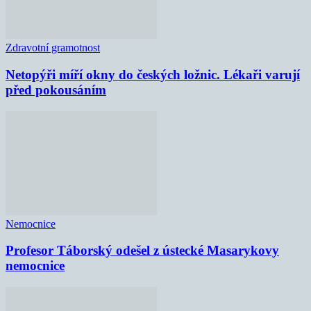
Zdravotní gramotnost
Netopýři míří okny do českých ložnic. Lékaři varují
před pokousáním
Nemocnice
Profesor Táborský odešel z ústecké Masarykovy
nemocnice