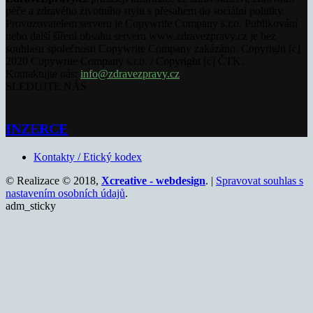
péče a zdravého životního stylu s přesahem do sociální politiky.
Provozovatelem serveru je Copywrite Company s.r.o. Publikování
nebo další šíření obsahu serveru www.zdravezpravy.cz je bez
souhlasu společnosti Copywrite Company zakázáno. Copyright [c]
2020 Copywrite Company s.r.o. / Copyright [c] ČTK.
Kontaktujte nás:
info@zdravezpravy.cz
SLEDUJTE NÁS
INZERCE
Kontakty / Etický kodex
© Realizace © 2018,
Xcreative - webdesign
. |
Spravovat souhlas s
nastavením osobních údajů
.
adm_sticky