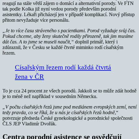
reagují na stále větší zájem o domácí a alternativní porody. Ve FTN
tak podle Kolka již nyní vedou porody především porodní
asistentky. Lékaři přicházejí jen v případě komplikací. Nový přístup
přitom nevyžaduje více personálu.
„Je to více času stráveného s pacientkami. Porod vyžaduje svůj čas.
Pokud chceme, aby ženy skutečně rodily přirozeně, tak jim musíme
dát čas. A to jsme se museli naučit,“
doplnil primář, který i
zdůraznil, že v Česku se každé čtvrté miminko rodí císařským
řezem.
Císařským řezem rodí každá čtvrtá
žena v ČR
To je cca 24 procent ze všech porodů. Jakkoli se to může zdát hodně
je to méně než například v sousedním Německu.
„V počtu císařských řezů jsme pod mediánem evropských zemí, není
tedy pravda, co se říká, že u nás je císařských řezů hodně
,“
potvrzuje předseda České gynekologické a porodnické společnosti
ČLS JEP Vladimír Dvořák.
Centra porodní asistence se osvědčují