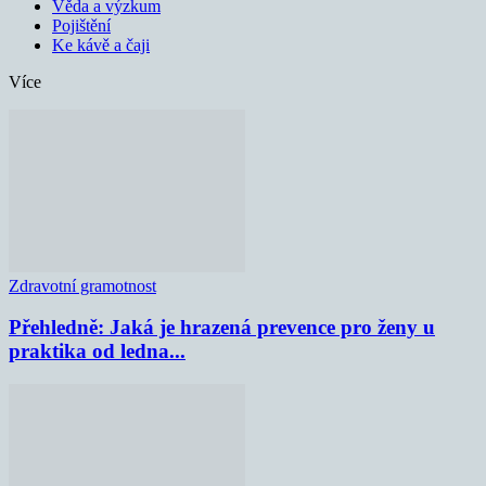
Věda a výzkum
Pojištění
Ke kávě a čaji
Více
Zdravotní gramotnost
Přehledně: Jaká je hrazená prevence pro ženy u
praktika od ledna...