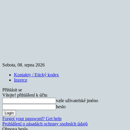
Sobota, 08. srpna 2026
Kontakty / Etický kodex
Inzerce
Přihlásit se
Vítejte! přihlášení k účtu
vaše uživatelské jméno
heslo
Forgot your password? Get help
Prohlášení o zásadách ochrany osobních údajů
Obnova hesla