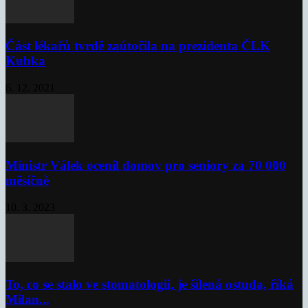
Část lékařů tvrdě zaútočila na prezidenta ČLK
Kubka
6. 12. 2021
Ministr Válek ocenil domov pro seniory za 70 000
měsíčně
10. 3. 2023
To, co se stalo ve stomatologii, je šílená ostuda, říká
Milan...