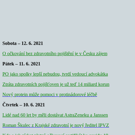
Sobota – 12. 6. 2021
O očkování bez zdravotního pojištění je v Česku zájem
Pátek – 11. 6. 2021
PO jako spolky lepší nebudou, tvrdí vedoucí advokátka
Ztráta zdravotních pojišťoven je už teď 14 miliard korun
Nový protein může pomoci v protinádorové léčbě
Čtvrtek – 10. 6. 2021
Lidé nad 60 let by měli dostávat AstraZeneku a Janssen
Roman Škulec z Krajské zdravotní je nový ředitel IPVZ