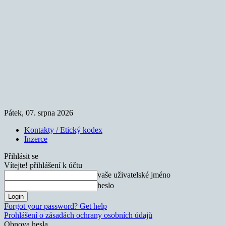
Pátek, 07. srpna 2026
Kontakty / Etický kodex
Inzerce
Přihlásit se
Vítejte! přihlášení k účtu
vaše uživatelské jméno
heslo
Forgot your password? Get help
Prohlášení o zásadách ochrany osobních údajů
Obnova hesla