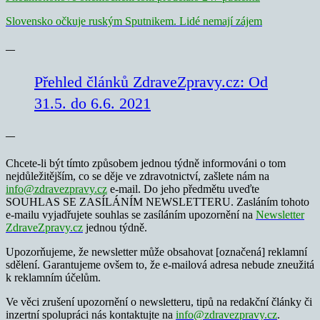
Slovensko očkuje ruským Sputnikem. Lidé nemají zájem
—
Přehled článků ZdraveZpravy.cz: Od
31.5. do 6.6. 2021
—
Chcete-li být tímto způsobem jednou týdně informováni o tom
nejdůležitějším, co se děje ve zdravotnictví, zašlete nám na
info@zdravezpravy.cz
e-mail. Do jeho předmětu uveďte
SOUHLAS SE ZASÍLÁNÍM NEWSLETTERU. Zasláním tohoto
e-mailu vyjadřujete souhlas se zasíláním upozornění na
Newsletter
ZdraveZpravy.cz
jednou týdně.
Upozorňujeme, že newsletter může obsahovat [označená] reklamní
sdělení. Garantujeme ovšem to, že e-mailová adresa nebude zneužitá
k reklamním účelům.
Ve věci zrušení upozornění o newsletteru, tipů na redakční články či
inzertní spolupráci nás kontaktujte na
info@zdravezpravy.cz
.