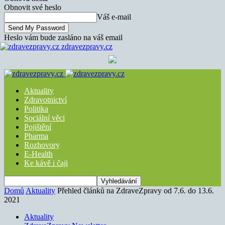
Obnovit své heslo
Váš e-mail
Heslo vám bude zasláno na váš email
zdravezpravy.cz
Aktuality
Zdravotnictví
Politika
Sociální věci
Pojištění
Pharma
Rozhovory
E-Health
Ke kávě i čaji
Domů
Aktuality
Přehled článků na ZdraveZpravy od 7.6. do 13.6.
2021
Aktuality