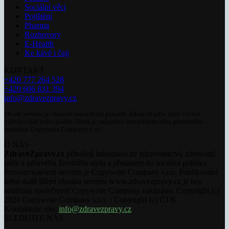
Sociální věci
Pojištění
Pharma
Rozhovory
E-Health
Ke kávě i čaji
KONTAKT
+420 777 264 528
+420 606 831 394
info@zdravezpravy.cz
Obsah serveru je chráněn autorským právem. Jakékoli jeho užití včetně
publikování nebo jiného šíření je zakázáno bez předchozího písemného
souhlasu Copywrite Company s.r.o.
O NÁS
ZdraveZpravy.cz
přinášejí informace ze zdravotnictví, zdravotní
péče a zdravého životního stylu s přesahem do sociální politiky.
Provozovatelem serveru je Copywrite Company s.r.o. Publikování
nebo další šíření obsahu serveru www.zdravezpravy.cz je bez
souhlasu společnosti Copywrite Company zakázáno. Copyright [c]
2020 Copywrite Company s.r.o. / Copyright [c] ČTK.
Kontaktujte nás:
info@zdravezpravy.cz
SLEDUJTE NÁS