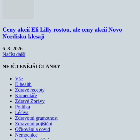
Ceny akcií Eli Lilly rostou, ale ceny akcií Novo
Nordisku klesají
6. 8. 2026
Načíst další
NEJČTENĚJŠÍ ČLÁNKY
Vše
E-health
Zdravé recepty
Komentáře
Zdravé Zprávy
Politika
Léčiva
Zdravotní gramotnost
Zdravotní pojištění
Očkování a covid
Nemocnice