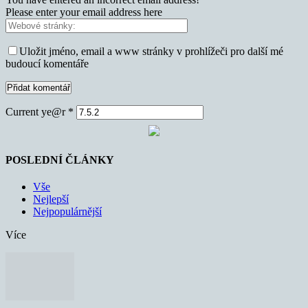
Please enter your email address here
Uložit jméno, email a www stránky v prohlížeči pro další mé
budoucí komentáře
Current ye@r
*
POSLEDNÍ ČLÁNKY
Vše
Nejlepší
Nejpopulárnější
Více