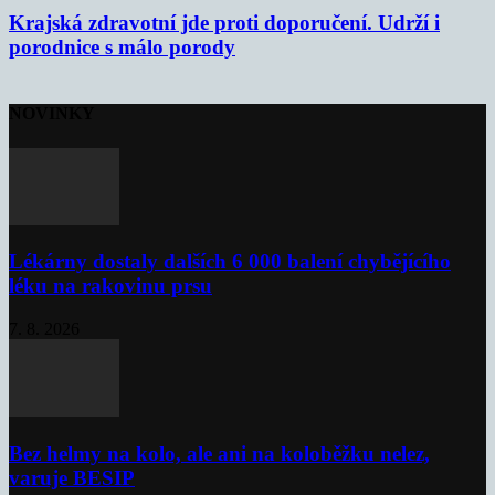
Krajská zdravotní jde proti doporučení. Udrží i
porodnice s málo porody
NOVINKY
Lékárny dostaly dalších 6 000 balení chybějícího
léku na rakovinu prsu
7. 8. 2026
Bez helmy na kolo, ale ani na koloběžku nelez,
varuje BESIP