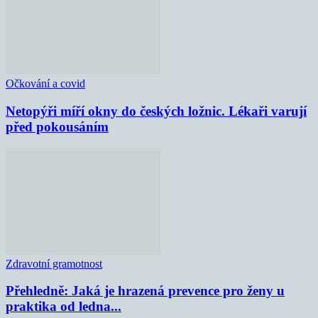
Očkování a covid
Netopýři míří okny do českých ložnic. Lékaři varují
před pokousáním
Zdravotní gramotnost
Přehledně: Jaká je hrazená prevence pro ženy u
praktika od ledna...