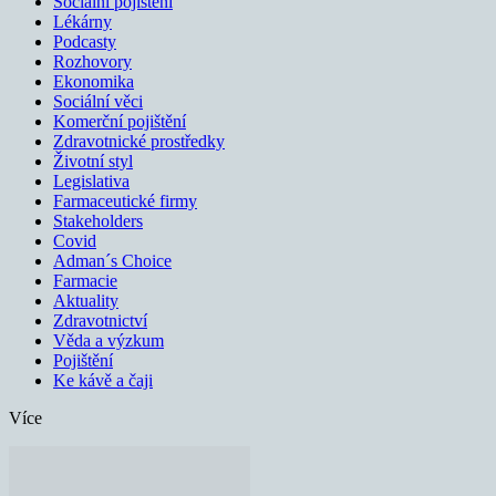
Sociální pojištění
Lékárny
Podcasty
Rozhovory
Ekonomika
Sociální věci
Komerční pojištění
Zdravotnické prostředky
Životní styl
Legislativa
Farmaceutické firmy
Stakeholders
Covid
Adman´s Choice
Farmacie
Aktuality
Zdravotnictví
Věda a výzkum
Pojištění
Ke kávě a čaji
Více