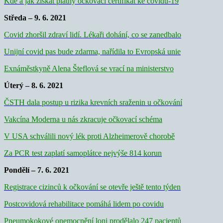
Kde a jak získat platný očkovací certifikát ke covidu-19
Středa – 9. 6. 2021
Covid zhoršil zdraví lidí. Lékaři dohání, co se zanedbalo
Unijní covid pas bude zdarma, nařídila to Evropská unie
Exnáměstkyně Alena Šteflová se vrací na ministerstvo
Úterý – 8. 6. 2021
ČSTH dala postup u rizika krevních sraženin u očkování
Vakcína Moderna u nás zkracuje očkovací schéma
V USA schválili nový lék proti Alzheimerově chorobě
Za PCR test zaplatí samoplátce nejvýše 814 korun
Pondělí – 7. 6. 2021
Registrace cizinců k očkování se otevře ještě tento týden
Postcovidová rehabilitace pomáhá lidem po covidu
Pneumokokové onemocnění loni prodělalo 247 pacientů