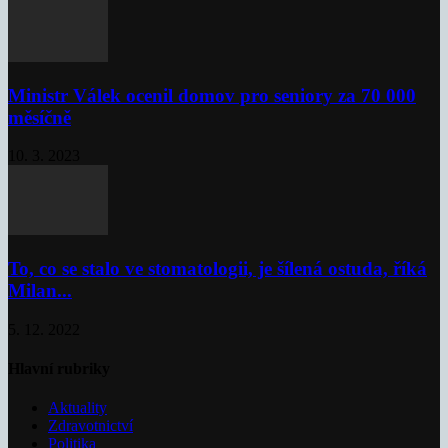
Ministr Válek ocenil domov pro seniory za 70 000
měsíčně
10. 3. 2023
To, co se stalo ve stomatologii, je šílená ostuda, říká
Milan...
5. 12. 2022
Hlavní rubriky
Aktuality
Zdravotnictví
Politika