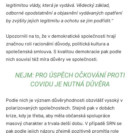
legitimitou vlády, která je vydává. Vědecký základ,
odborné opodstatnění a objasnění vydávaných opatření
by zvýšily jejich legitimitu a ochotu se jim podřídit.“
Upozornili na to, že v demokratické společnosti hrají
značnou roli racionální důvody, politická kultura a
společenská smlouva. S kvalitou demokracie pak podle
nich souvisí též míra důvěry ve společnosti.
NEJM: PRO ÚSPĚCH OČKOVÁNÍ PROTI
COVIDU JE NUTNÁ DŮVĚRA
Podle nich je význam důvěryhodnosti obzvlášť vysoký v
polarizovaných společnostech. Stejně pak v dobách
krize, kdy je třeba, aby měla občanská spolupráce
masový charakter a trvala delší dobu. V případě SRN se
pak podle jejich názoru zřejmě pozitivně promítla role