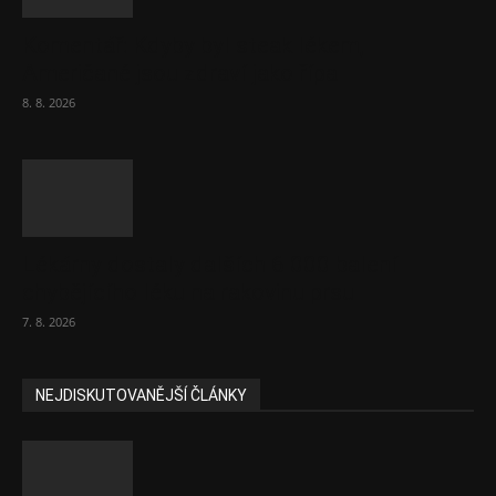
Komentář: Kdyby byl steak lékem,
Američané jsou zdraví jako řípa
8. 8. 2026
Lékárny dostaly dalších 6 000 balení
chybějícího léku na rakovinu prsu
7. 8. 2026
NEJDISKUTOVANĚJŠÍ ČLÁNKY