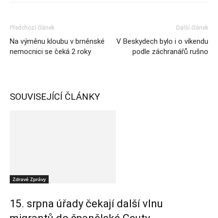
Předchozí článek
Další článek
Na výměnu kloubu v brněnské
V Beskydech bylo i o víkendu
nemocnici se čeká 2 roky
podle záchranářů rušno
SOUVISEJÍCÍ ČLÁNKY
Zdravé Zprávy
15. srpna úřady čekají další vlnu