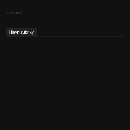
ostuda, říká Milan...
5. 12. 2022
Hlavní rubriky
Aktuality
Zdravotnictví
Politika
Sociální věci
Pojištění
Pharma
Rozhovory
E-Health
Ke kávě i čaji