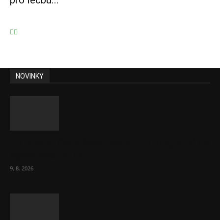
pro léčbu...
NOVINKY
15. srpna úřady čekají další vlnu migrantů do
španělské Ceuty
9. 8. 2026