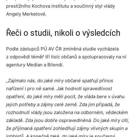
prestižního Kochova institutu a součinný styl vlády
Angely Merkelové.
Řeči o studii, nikoli o výsledcích
Podle zástupců PÚ AV ČR zmíněná studie vycházela
z odpovědí téměř tří tisíc občanů a spolupracovaly na ní
agentury Median a Bilendi.
„Zajímalo nás, do jaké míry občané spatřují přínos
nařízení i pro ně samé. Jak hodnotí spravedlivost
opatření, do jaké míry měli pocit, že vláda bere v úvahu
jejich potřeby a zájmy celé země. Zda jim připadá, že
rozhodnutí vlády jsou založena na odborném, vědeckém
základě. Zda jsou dobře ospravedlněná. Do jaké míry cítí,
že přijímaná opatření zohledňují zájmy vlivných skupin a
lobbistů. A konečně také, do jaké míry je současný