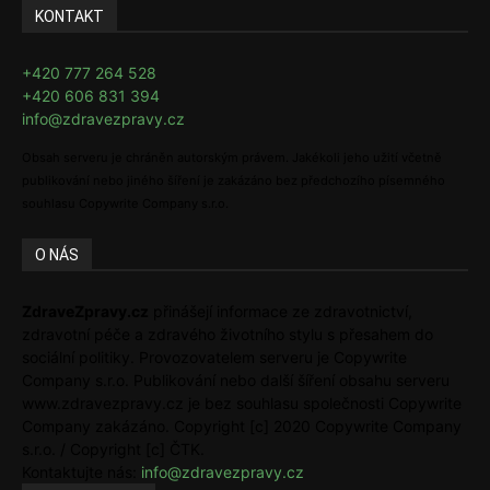
KONTAKT
+420 777 264 528
+420 606 831 394
info@zdravezpravy.cz
Obsah serveru je chráněn autorským právem. Jakékoli jeho užití včetně
publikování nebo jiného šíření je zakázáno bez předchozího písemného
souhlasu Copywrite Company s.r.o.
O NÁS
ZdraveZpravy.cz
přinášejí informace ze zdravotnictví,
zdravotní péče a zdravého životního stylu s přesahem do
sociální politiky. Provozovatelem serveru je Copywrite
Company s.r.o. Publikování nebo další šíření obsahu serveru
www.zdravezpravy.cz je bez souhlasu společnosti Copywrite
Company zakázáno. Copyright [c] 2020 Copywrite Company
s.r.o. / Copyright [c] ČTK.
Kontaktujte nás:
info@zdravezpravy.cz