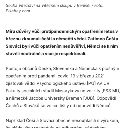
Socha Vítězství na Vítězném sloupu v Berlíně. / Foto:
Pixabay.com
Míru důvěry vůči protipandemickým opatřením letos v
březnu zkoumali čeští a němečtí vědci. Zatímco Češi a
Slováci byli vůči opatřením nedůvěřiví, Němci se k nim
stavěli neutrálně a více je respektovali.
Postoje občanů Česka, Slovenska a Německa k plošným
opatřením proti pandemii covid-19 v březnu 2021
zjišťovali vědci Psychologického ústavu [PÚ] AV ČR,
Fakulty sociálních studií Masarykovy univerzity [FSS MU]
a německé Jacobs University Bremen [JUB]. Odpovědi
Čechů a Slováků se velice lišily od odpovědí Němců.
Například Češi a Slováci obecně nesouhlasili s výrokem,
že vláda vždy rozhoduje na odborném, vědeckém