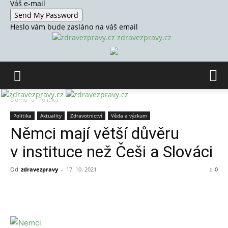
Váš e-mail
Heslo vám bude zasláno na váš email
zdravezpravy.cz
Domů
Politika
Politika
Aktuality
Zdravotnictví
Věda a výzkum
Němci mají větší důvěru
v instituce než Češi a Slováci
Od
zdravezpravy
-
17. 10. 2021
0