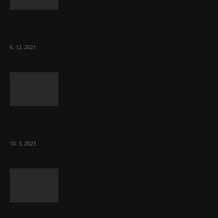
Část lékařů tvrdě zaútočila na prezidenta
ČLK Kubka
6. 12. 2021
Ministr Válek ocenil domov pro seniory za
70 000 měsíčně
10. 3. 2023
To, co se stalo ve stomatologii, je šílená