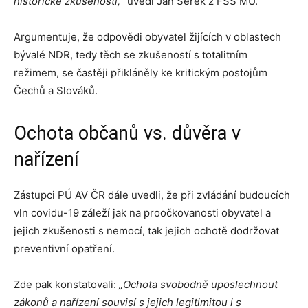
historické zkušenosti,“
uvedl Jan Šerek z FSS MU.
Argumentuje, že odpovědi obyvatel žijících v oblastech
bývalé NDR, tedy těch se zkušeností s totalitním
režimem, se častěji přikláněly ke kritickým postojům
Čechů a Slováků.
Ochota občanů vs. důvěra v
nařízení
Zástupci PÚ AV ČR dále uvedli, že při zvládání budoucích
vln covidu-19 záleží jak na proočkovanosti obyvatel a
jejich zkušenosti s nemocí, tak jejich ochotě dodržovat
preventivní opatření.
Zde pak konstatovali:
„Ochota svobodně uposlechnout
zákonů a nařízení souvisí s jejich legitimitou i s