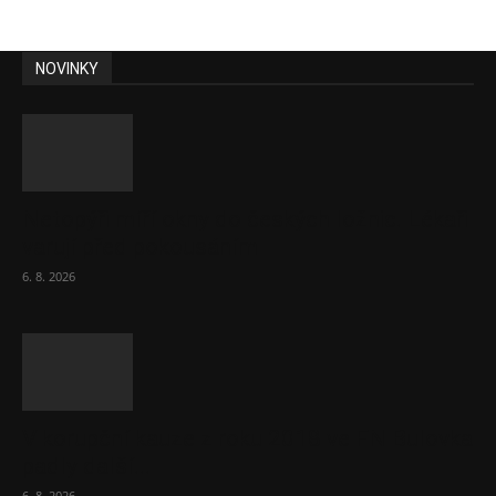
NOVINKY
Netopýři míří okny do českých ložnic. Lékaři
varují před pokousáním
6. 8. 2026
V korupční kauze z roku 2018 ve FN Bulovka
padly další...
6. 8. 2026