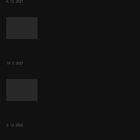
6. 12. 2021
Ministr Válek ocenil domov pro seniory za
70 000 měsíčně
10. 3. 2023
To, co se stalo ve stomatologii, je šílená
ostuda, říká Milan...
5. 12. 2022