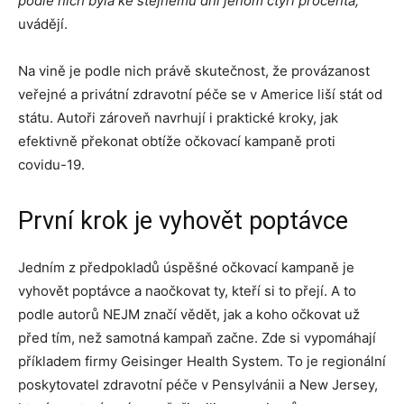
podle nich byla ke stejnému dni jenom čtyři procenta,“
uvádějí.
Na vině je podle nich právě skutečnost, že provázanost
veřejné a privátní zdravotní péče se v Americe liší stát od
státu. Autoři zároveň navrhují i praktické kroky, jak
efektivně překonat obtíže očkovací kampaně proti
covidu-19.
První krok je vyhovět poptávce
Jedním z předpokladů úspěšné očkovací kampaně je
vyhovět poptávce a naočkovat ty, kteří si to přejí. A to
podle autorů NEJM značí vědět, jak a koho očkovat už
před tím, než samotná kampaň začne. Zde si vypomáhají
příkladem firmy Geisinger Health System. To je regionální
poskytovatel zdravotní péče v Pensylvánii a New Jersey,