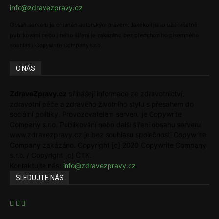
info@zdravezpravy.cz
Obsah serveru je chráněn autorským právem. Jakékoli jeho užití včetně
publikování nebo jiného šíření je zakázáno bez předchozího písemného
souhlasu Copywrite Company s.r.o.
O NÁS
ZdraveZpravy.cz
přinášejí informace ze zdravotnictví,
zdravotní péče a zdravého životního stylu s přesahem do
sociální politiky. Provozovatelem serveru je Copywrite
Company s.r.o. Publikování nebo další šíření obsahu serveru
www.zdravezpravy.cz je bez souhlasu společnosti Copywrite
Company zakázáno. Copyright [c] 2020 Copywrite Company
s.r.o. / Copyright [c] ČTK.
Kontaktujte nás:
info@zdravezpravy.cz
SLEDUJTE NÁS