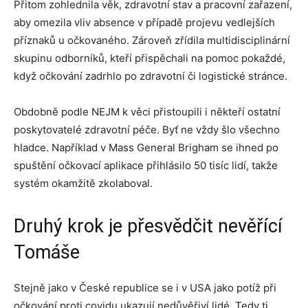
Přitom zohlednila věk, zdravotní stav a pracovní zařazení,
aby omezila vliv absence v případě projevu vedlejších
příznaků u očkovaného. Zároveň zřídila multidisciplinární
skupinu odborníků, kteří přispěchali na pomoc pokaždé,
když očkování zadrhlo po zdravotní či logistické stránce.
Obdobně podle NEJM k věci přistoupili i někteří ostatní
poskytovatelé zdravotní péče. Byť ne vždy šlo všechno
hladce. Například v Mass General Brigham se ihned po
spuštění očkovací aplikace přihlásilo 50 tisíc lidí, takže
systém okamžitě zkolaboval.
Druhý krok je přesvědčit nevěřící
Tomáše
Stejně jako v České republice se i v USA jako potíž při
očkování proti covidu ukazují nedůvěřiví lidé. Tedy ti,