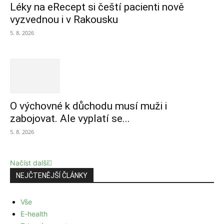
Léky na eRecept si čeští pacienti nově
vyzvednou i v Rakousku
5. 8. 2026
O výchovné k důchodu musí muži i
zabojovat. Ale vyplatí se...
5. 8. 2026
Načíst další
NEJČTENĚJŠÍ ČLÁNKY
Vše
E-health