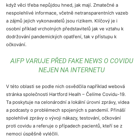
když věci třeba nepůjdou hned, jak mají. Zmatečné a
nespolehlivé informace, včetně netransparentních vazeb
a zájmů jejich vykonavatelů jsou rizikem. Klíčový je i
osobní příklad vrcholných představitelů jak ve vztahu k
dodržování pandemických opatření, tak v přístupu k
očkování.
AIFP VARUJE PŘED FAKE NEWS O COVIDU
NEJEN NA INTERNETU
V této oblasti se podle nich osvědčila například webová
stránka společnosti Hartford Healh – Čelíme Covidu-19.
Ta poskytuje na celonárodní a lokální úrovni zprávy, videa
a podcasty o problémech spojených s pandemií. Přináší
spolehlivé zprávy o vývoji nákazy, testování, očkování
proti covidu a referuje o případech pacientů, kteří se z
nemoci úspěšně vyléčili.