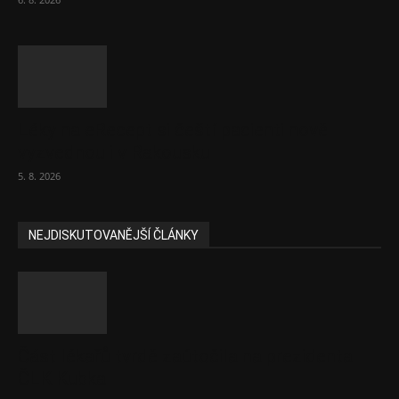
Léky na eRecept si čeští pacienti nově
vyzvednou i v Rakousku
5. 8. 2026
NEJDISKUTOVANĚJŠÍ ČLÁNKY
Část lékařů tvrdě zaútočila na prezidenta
ČLK Kubka