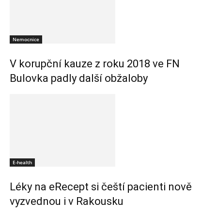
Nemocnice
V korupční kauze z roku 2018 ve FN
Bulovka padly další obžaloby
E-health
Léky na eRecept si čeští pacienti nově
vyzvednou i v Rakousku