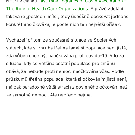
NEJM v článku
Last-mile Logistics of Covid Vaccination –
The Role of Health Care Organizations
. A právě zdolání
takzvané „poslední míle“, tedy úspěšně oočkovat jednoho
konkrétního člověka, je podle nich ten největší oříšek.
Vycházejí přitom ze současné situace ve Spojených
státech, kde si zhruba třetina tamější populace není jistá,
zda vůbec chce být naočkována proti covidu-19. A to za
situace, kdy se většina ostatní populace pro změnu
obává, že nebude proti nemoci naočkována včas. Podle
průzkumů třetina populace, která si očkováním jistá není,
má pak paradoxně větší strach z povinného očkování než
ze samotné nemoci. Ale nepředbíhejme.