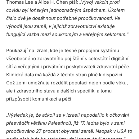
Thomas Lee a Alice H. Chen píší:
„Vývoj vakcín proti
covidu byl loňským jednoznačným úspěchem. Úkolem
číslo dvě je dosáhnout potřebné proočkovanosti. Ve
výhodě jsou země, v jejichž zdravotnictví existuje
fungující vazba mezi soukromým a veřejným sektorem.“
Poukazují na Izrael, kde je těsné propojení systému
všeobecného zdravotního pojištění s celostátní digitální
sítí a veřejnými i privátními poskytovateli zdravotní péče.
Klinická data má každá z těchto stran plně k dispozici.
Což zemi umožňuje rozdělit populaci nejen podle věku,
ale i zdravotního stavu a dalších specifik, a tomu
přizpůsobit komunikaci a péči.
„Výsledek je, že ačkoli se v Izraeli nepodařilo k očkování
přesvědčit většinu Palestinců, již 17. ledna bylo v zemi
proočkováno 27 procent obyvatel země. Naopak v USA to