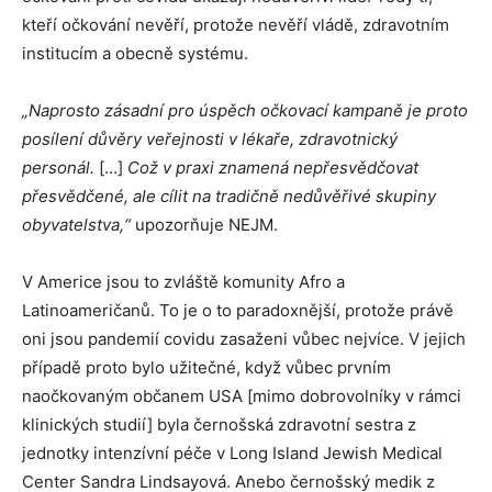
kteří očkování nevěří, protože nevěří vládě, zdravotním
institucím a obecně systému.
„Naprosto zásadní pro úspěch očkovací kampaně je proto
posílení důvěry veřejnosti v lékaře, zdravotnický
personál.
[…]
Což v praxi znamená nepřesvědčovat
přesvědčené, ale cílit na tradičně nedůvěřivé skupiny
obyvatelstva,“
upozorňuje NEJM.
V Americe jsou to zvláště komunity Afro a
Latinoameričanů. To je o to paradoxnější, protože právě
oni jsou pandemií covidu zasaženi vůbec nejvíce. V jejich
případě proto bylo užitečné, když vůbec prvním
naočkovaným občanem USA [mimo dobrovolníky v rámci
klinických studií] byla černošská zdravotní sestra z
jednotky intenzívní péče v Long Island Jewish Medical
Center Sandra Lindsayová. Anebo černošský medik z