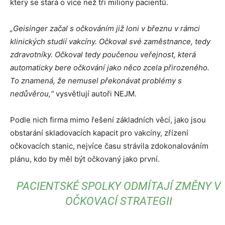
který se stará o více než tři miliony pacientů.
„Geisinger začal s očkováním již loni v březnu v rámci
klinických studií vakcíny. Očkoval své zaměstnance, tedy
zdravotníky. Očkoval tedy poučenou veřejnost, která
automaticky bere očkování jako něco zcela přirozeného.
To znamená, že nemusel překonávat problémy s
nedůvěrou,“
vysvětlují autoři NEJM.
Podle nich firma mimo řešení základních věcí, jako jsou
obstarání skladovacích kapacit pro vakcíny, zřízení
očkovacích stanic, nejvíce času strávila zdokonalováním
plánu, kdo by měl být očkovaný jako první.
PACIENTSKÉ SPOLKY ODMÍTAJÍ ZMĚNY V
OČKOVACÍ STRATEGII