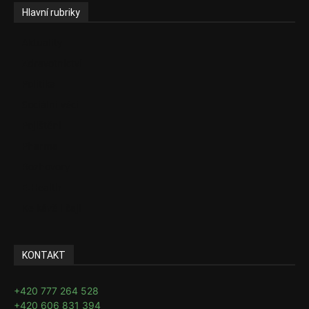
Hlavní rubriky
Aktuality
Zdravotnictví
Politika
Sociální věci
Pojištění
Pharma
Rozhovory
E-Health
Ke kávě i čaji
KONTAKT
+420 777 264 528
+420 606 831 394