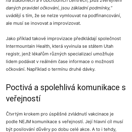
na stadionech a v obchodních centrech, plus zveřejnění
daných pravidel očkování, jsou základní podmínky,“
uvádějí s tím, že se nelze vymlouvat na podfinancování,
ale musí se inovovat a improvizovat.
Jako příklad takové improvizace předkládají společnost
Intermountain Health, která vyvinula se státem Utah
registr, jenž lékařům různých specializací umožňuje
lidem podávat v reálném čase informace o možnosti
očkování. Například o termínu druhé dávky.
Poctivá a spolehlivá komunikace s
veřejností
Čtvrtým krokem pro úspěšné zvládnutí vakcinace je
podle NEJM komunikace s veřejností. Její hlavní cíl musí
být posilování důvěry po dobu celé akce. A to i tehdy,