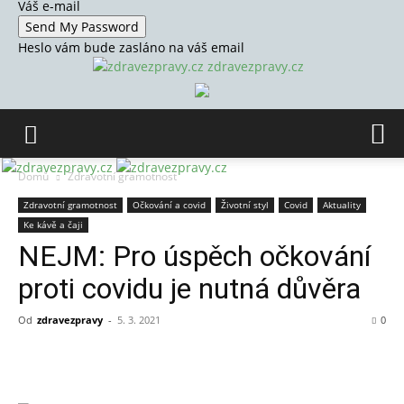
Váš e-mail
Heslo vám bude zasláno na váš email
zdravezpravy.cz
Domů
Zdravotní gramotnost
Zdravotní gramotnost
Očkování a covid
Životní styl
Covid
Aktuality
Ke kávě a čaji
NEJM: Pro úspěch očkování
proti covidu je nutná důvěra
Od
zdravezpravy
-
5. 3. 2021
0