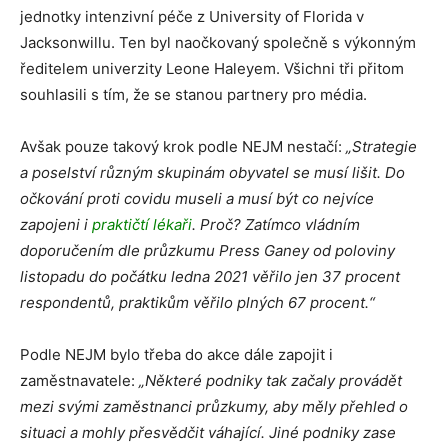
jednotky intenzivní péče z University of Florida v
Jacksonwillu. Ten byl naočkovaný společně s výkonným
ředitelem univerzity Leone Haleyem. Všichni tři přitom
souhlasili s tím, že se stanou partnery pro média.
Avšak pouze takový krok podle NEJM nestačí:
„Strategie
a poselství různým skupinám obyvatel se musí lišit. Do
očkování proti covidu museli a musí být co nejvíce
zapojeni i
praktičtí lékaři
. Proč? Zatímco vládním
doporučením dle průzkumu Press Ganey od poloviny
listopadu do počátku ledna 2021 věřilo jen 37 procent
respondentů, praktikům věřilo plných 67 procent.“
Podle NEJM bylo třeba do akce dále zapojit i
zaměstnavatele:
„Některé podniky tak začaly provádět
mezi svými zaměstnanci průzkumy, aby měly přehled o
situaci a mohly přesvědčit váhající. Jiné podniky zase