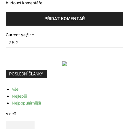
budoucí komentáře
Current ye@r
*
POSLEDNÍ ČLÁNKY
Vše
Nejlepší
Nejpopulárnější
Více