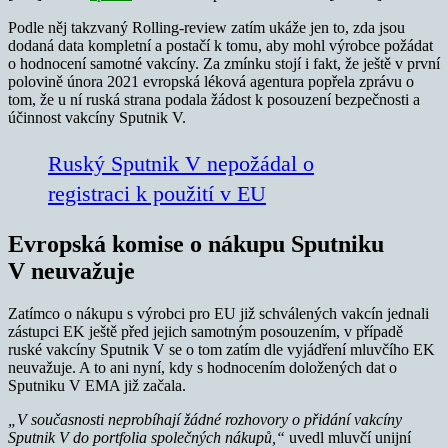
Podle něj takzvaný Rolling-review zatím ukáže jen to, zda jsou
dodaná data kompletní a postačí k tomu, aby mohl výrobce požádat
o hodnocení samotné vakcíny. Za zmínku stojí i fakt, že ještě v první
polovině února 2021 evropská léková agentura popřela zprávu o
tom, že u ní ruská strana podala žádost k posouzení bezpečnosti a
účinnost vakcíny Sputnik V.
Ruský Sputnik V nepožádal o
registraci k použití v EU
Evropská komise o nákupu Sputniku
V neuvažuje
Zatímco o nákupu s výrobci pro EU již schválených vakcín jednali
zástupci EK ještě před jejich samotným posouzením, v případě
ruské vakcíny Sputnik V se o tom zatím dle vyjádření mluvčího EK
neuvažuje. A to ani nyní, kdy s hodnocením doložených dat o
Sputniku V EMA již začala.
„V současnosti neprobíhají žádné rozhovory o přidání vakcíny
Sputnik V do portfolia společných nákupů,“
uvedl mluvčí unijní