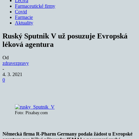
Léčiva
Farmaceutické firmy
Covid
Farmacie
Aktuality
Ruský Sputnik V už posuzuje Evropská
léková agentura
Od
zdravezpravy
-
4. 3. 2021
0
Foto: Pixabay.com
Německá firma R-Pharm Germany podala žádost u Evropské