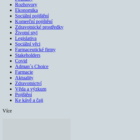
Rozhovory
Ekonomika
Sociální pojištění
Komerční pojištění
Zdravotnické prostředky
Životní styl
Legislativa
Sociální věci
Farmaceutické firmy
Stakeholders
Covid
Adman´s Choice
Farmacie
Aktuality
Zdravotnictví
Věda a výzkum
Pojištění
Ke kávě a čaji
Více