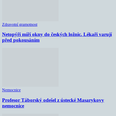
Zdravotní gramotnost
Netopýři míří okny do českých ložnic. Lékaři varují
před pokousáním
Nemocnice
Profesor Táborský odešel z ústecké Masarykovy
nemocnice