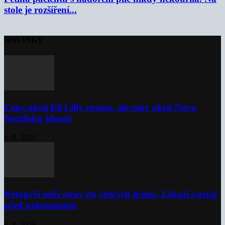
stole je rozšíření...
NOVINKY
Ceny akcií Eli Lilly rostou, ale ceny akcií Novo
Nordisku klesají
6. 8. 2026
Netopýři míří okny do českých ložnic. Lékaři varují
před pokousáním
6. 8. 2026