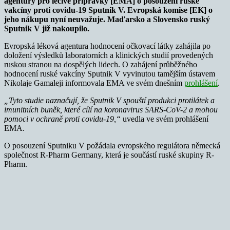
agentury pro léčivé přípravky [EMA] o posouzení ruské
vakcíny proti covidu-19 Sputnik V. Evropská komise [EK] o
jeho nákupu nyní neuvažuje. Maďarsko a Slovensko ruský
Sputnik V již nakoupilo.
Evropská léková agentura hodnocení očkovací látky zahájila po
doložení výsledků laboratorních a klinických studií provedených
ruskou stranou na dospělých lidech. O zahájení průběžného
hodnocení ruské vakcíny Sputnik V vyvinutou tamějším ústavem
Nikolaje Gamaleji informovala EMA ve svém dnešním
prohlášení
.
„Tyto studie naznačují, že Sputnik V spouští produkci protilátek a
imunitních buněk, které cílí na koronavirus SARS-CoV-2 a mohou
pomoci v ochraně proti covidu-19,“
uvedla ve svém prohlášení
EMA.
O posouzení Sputniku V požádala evropského regulátora německá
společnost R-Pharm Germany, která je součástí ruské skupiny R-
Pharm.