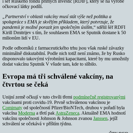
i šéf Ruského fondu přímých investic [RDIF], který se na výrobě
očkovací látky podílí.
„Partnerství v oblasti vakcíny musí stát výše než politika a
spolupráce s EMA je skvělým příkladem, který potvrzuje, že
pandemii je možné porazit jen společným úsilím
,“ sdělil šéf RDFI
Kirill Dmitrijev s tím, že souhlasem EMA se Sputnik dostane k 50
milionům lidí v EU.
Podle odborníků z farmaceutického trhu jsou však ruské závazky
minimálně diskutabilní. Podle nich totiž není známo, že by Rusko
disponovalo takovými výrobními kapacitami, které by mu umožnily
dodat vakcínu Sputnik V všude tam, kde to slíbilo.
Evropa má tři schválené vakcíny, na
čtvrtou se čeká
Unijní země očkují v tuto chvíli třemi
podmínečně registrovanými
vakcínami proti covidu-19. Prvně schválenou vakcínou je
Comirnaty
od společností Pfizer/BioNTech, druhou v pořadí byla
vakcína
Moderna
a třetí pak
AstraZeneca
. Aktuálně EMA hodnotí
vakcínu společnosti Johnson & Johnson zvanou
Janssen
, jejíž
schválení se očekává v příštím týdnu.