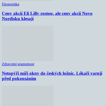
Ekonomika
Ceny akcií Eli Lilly rostou, ale ceny akcií Novo
Nordisku klesají
Zdravotní gramotnost
Netopýři míří okny do českých ložnic. Lékaři varují
před pokousáním