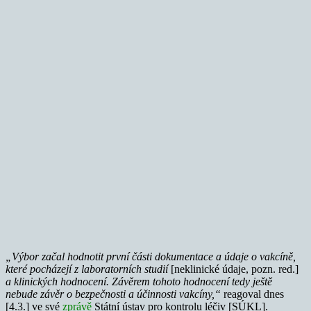
„Výbor začal hodnotit první části dokumentace a údaje o vakcíně,
které pocházejí z laboratorních studií
[neklinické údaje, pozn. red.]
a klinických hodnocení. Závěrem tohoto hodnocení tedy ještě
nebude závěr o bezpečnosti a účinnosti vakcíny,“
reagoval dnes
[4.3.] ve své
zprávě
Státní ústav pro kontrolu léčiv [SÚKL].