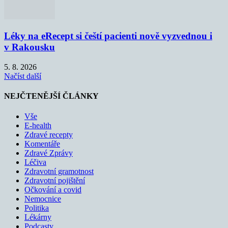
Léky na eRecept si čeští pacienti nově vyzvednou i
v Rakousku
5. 8. 2026
Načíst další
NEJČTENĚJŠÍ ČLÁNKY
Vše
E-health
Zdravé recepty
Komentáře
Zdravé Zprávy
Léčiva
Zdravotní gramotnost
Zdravotní pojištění
Očkování a covid
Nemocnice
Politika
Lékárny
Podcasty