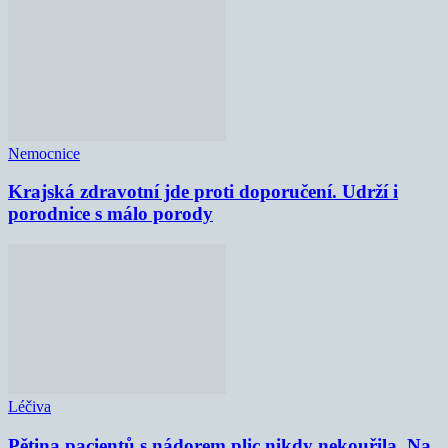
Nemocnice
Krajská zdravotní jde proti doporučení. Udrží i
porodnice s málo porody
Léčiva
Pětina pacientů s nádorem plic nikdy nekouřila. Na