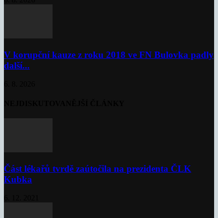
V korupční kauze z roku 2018 ve FN Bulovka padly
další...
6. 8. 2026
NEJDISKUTOVANĚJŠÍ ČLÁNKY
Část lékařů tvrdě zaútočila na prezidenta ČLK
Kubka
6. 12. 2021