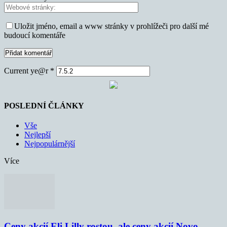
Uložit jméno, email a www stránky v prohlížeči pro další mé
budoucí komentáře
Current ye@r
*
POSLEDNÍ ČLÁNKY
Vše
Nejlepší
Nejpopulárnější
Více
Ceny akcií Eli Lilly rostou, ale ceny akcií Novo