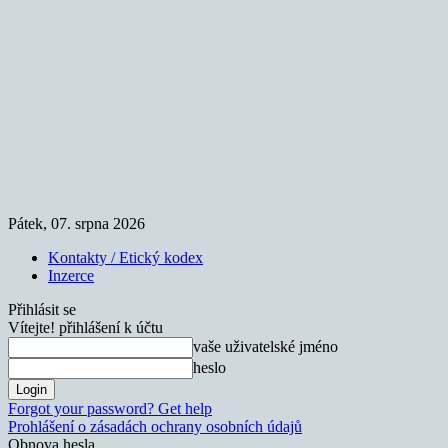
Pátek, 07. srpna 2026
Kontakty / Etický kodex
Inzerce
Přihlásit se
Vítejte! přihlášení k účtu
vaše uživatelské jméno
heslo
Forgot your password? Get help
Prohlášení o zásadách ochrany osobních údajů
Obnova hesla