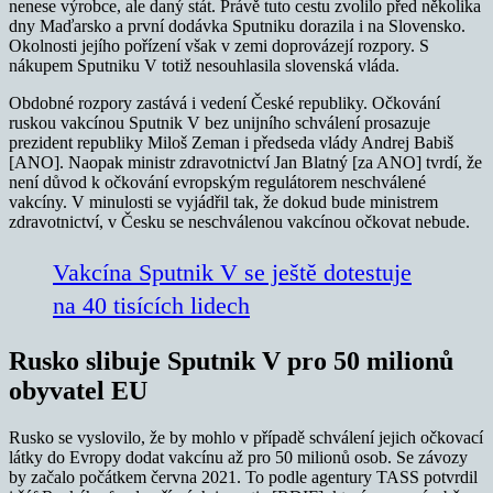
nenese výrobce, ale daný stát. Právě tuto cestu zvolilo před několika
dny Maďarsko a první dodávka Sputniku dorazila i na Slovensko.
Okolnosti jejího pořízení však v zemi doprovázejí rozpory. S
nákupem Sputniku V totiž nesouhlasila slovenská vláda.
Obdobné rozpory zastává i vedení České republiky. Očkování
ruskou vakcínou Sputnik V bez unijního schválení prosazuje
prezident republiky Miloš Zeman i předseda vlády Andrej Babiš
[ANO]. Naopak ministr zdravotnictví Jan Blatný [za ANO] tvrdí, že
není důvod k očkování evropským regulátorem neschválené
vakcíny. V minulosti se vyjádřil tak, že dokud bude ministrem
zdravotnictví, v Česku se neschválenou vakcínou očkovat nebude.
Vakcína Sputnik V se ještě dotestuje
na 40 tisících lidech
Rusko slibuje Sputnik V pro 50 milionů
obyvatel EU
Rusko se vyslovilo, že by mohlo v případě schválení jejich očkovací
látky do Evropy dodat vakcínu až pro 50 milionů osob. Se závozy
by začalo počátkem června 2021. To podle agentury TASS potvrdil