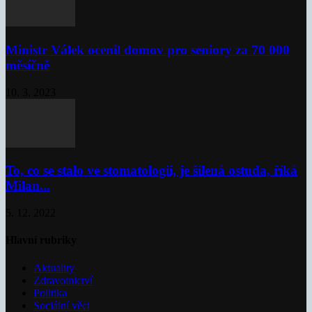
Ministr Válek ocenil domov pro seniory za 70 000
měsíčně
10. 3. 2023
To, co se stalo ve stomatologii, je šílená ostuda, říká
Milan...
5. 12. 2022
Hlavní rubriky
Aktuality
Zdravotnictví
Politika
Sociální věci