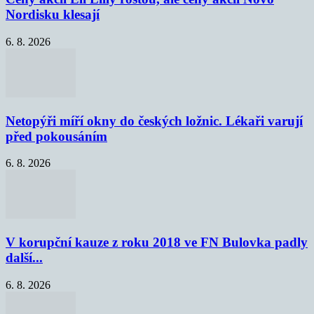
Nordisku klesají
6. 8. 2026
Netopýři míří okny do českých ložnic. Lékaři varují
před pokousáním
6. 8. 2026
V korupční kauze z roku 2018 ve FN Bulovka padly
další...
6. 8. 2026