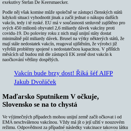
exekutivy Stefan De Keersmaecker.
Podle něj však komise může společně se zástupci členských států
kdykoli situaci vyhodnotit jinak a začít jednat o nákupu dalších
vakcín, tedy i té ruské. EU má v současnosti smluvně zajištěno pro
svých 450 milionů obyvatel 2,6 miliardy dávek vakcíny proti
covidu-19. Do poloviny roku z nich mají unijní státy dostat
minimálně půl miliardy dávek. Brusel na výtky některých států, že
mají stále nedostatek vakcín, reagoval ujištěním, že výrobci již
vyřešili problémy spojené s nedostatečnou kapacitou. V příštích
měsících už budou mít dle zástupců EK země dost vakcín k
naočkování většiny dospělých.
Vakcín bude brzy dost! Říká šéf AIFP
Jakub Dvořáček
Maďarsko Sputnikem V očkuje,
Slovensko se na to chystá
Ve výjimečných případech mohou unijní země začít očkovat i od
EMA neschválenou vakcínou. Vždy má jít o její užití v nouzovém
režimu. Odpovědnost za případné následky vakcinace takovou látku