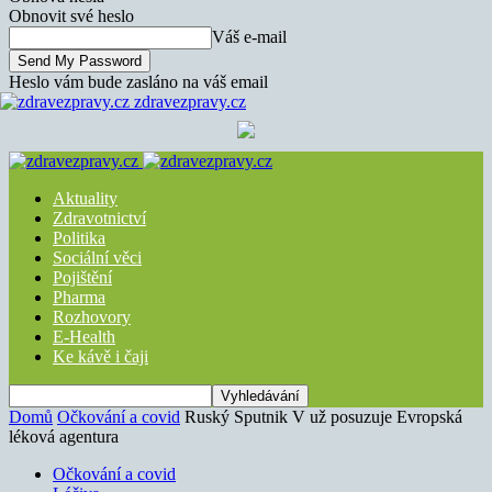
Obnovit své heslo
Váš e-mail
Heslo vám bude zasláno na váš email
zdravezpravy.cz
Aktuality
Zdravotnictví
Politika
Sociální věci
Pojištění
Pharma
Rozhovory
E-Health
Ke kávě i čaji
Domů
Očkování a covid
Ruský Sputnik V už posuzuje Evropská
léková agentura
Očkování a covid