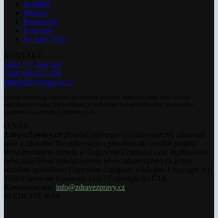
Pojištění
Pharma
Rozhovory
E-Health
Ke kávě i čaji
KONTAKT
+420 777 264 528
+420 606 831 394
info@zdravezpravy.cz
Obsah serveru je chráněn autorským právem. Jakékoli jeho užití včetně
publikování nebo jiného šíření je zakázáno bez předchozího písemného
souhlasu Copywrite Company s.r.o.
O NÁS
ZdraveZpravy.cz
přinášejí informace ze zdravotnictví, zdravotní
péče a zdravého životního stylu s přesahem do sociální politiky.
Provozovatelem serveru je Copywrite Company s.r.o. Publikování
nebo další šíření obsahu serveru www.zdravezpravy.cz je bez
souhlasu společnosti Copywrite Company zakázáno. Copyright [c]
2020 Copywrite Company s.r.o. / Copyright [c] ČTK.
Kontaktujte nás:
info@zdravezpravy.cz
SLEDUJTE NÁS