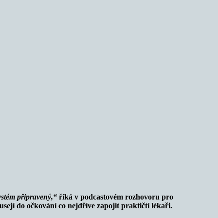
ystém připravený,“
říká v podcastovém rozhovoru pro
jí do očkování co nejdříve zapojit praktičtí lékaři.