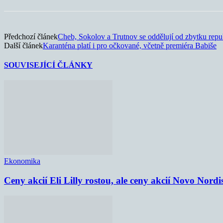
Předchozí článek
Cheb, Sokolov a Trutnov se oddělují od zbytku repu
Další článek
Karanténa platí i pro očkované, včetně premiéra Babiše
SOUVISEJÍCÍ ČLÁNKY
Ekonomika
Ceny akcií Eli Lilly rostou, ale ceny akcií Novo Nordi