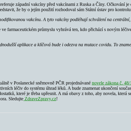
eferuje západní vakcíny před vakcínami z Ruska a Číny. Očkování je d
ředstavit, že by o jejím použití rozhodoval sám Státní ústav pro kontro
ifikovanou vakcínu. A tyto vakcíny podléhají schválení na centrální,
 ve farmaceutickém průmyslu vyhrává ten, kdo přichází s novým léčive
nodušší aplikace a klíčová bude i odezva na mutace covidu. To znamená
ktuálně v Poslanecké sněmovně PČR projednávané
novele zákona č. 48/
tivních léčiv do systému úhrad léků. A bude znamenat ukončení současn
dostatků, které je třeba upřesnit. A má obavy z toho, aby novela, která
ora. Sledujte
ZdraveZpravy.cz
!