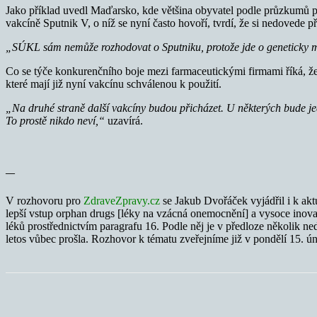
Jako příklad uvedl Maďarsko, kde většina obyvatel podle průzkumů pr
vakcíně Sputnik V, o níž se nyní často hovoří, tvrdí, že si nedovede p
„SÚKL sám nemůže rozhodovat o Sputniku, protože jde o geneticky mod
Co se týče konkurenčního boje mezi farmaceutickými firmami říká, že
které mají již nyní vakcínu schválenou k použití.
„Na druhé straně další vakcíny budou přicházet. U některých bude jed
To prostě nikdo neví,“
uzavírá.
—
V rozhovoru pro
ZdraveZpravy.cz
se Jakub Dvořáček vyjádřil i k a
lepší vstup orphan drugs [léky na vzácná onemocnění] a vysoce inova
léků prostřednictvím paragrafu 16. Podle něj je v předloze několik ne
letos vůbec prošla. Rozhovor k tématu zveřejníme již v pondělí 15. ún
Sdílet