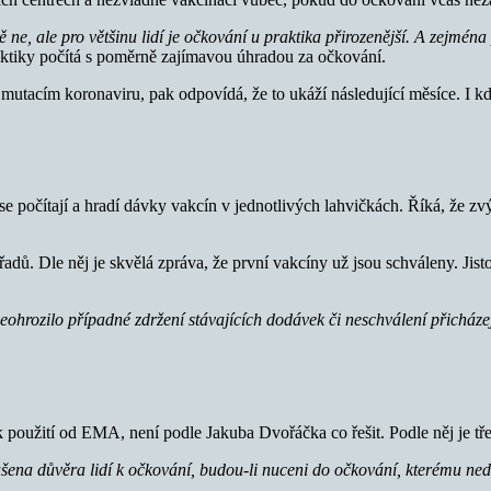
ne, ale pro většinu lidí je očkování u praktika přirozenější. A zejména 
praktiky počítá s poměrně zajímavou úhradou za očkování.
utacím koronaviru, pak odpovídá, že to ukáží následující měsíce. I kdy
se počítají a hradí dávky vakcín v jednotlivých lahvičkách. Říká, že zvý
dů. Dle něj je skvělá zpráva, že první vakcíny už jsou schváleny. Jisto
eohrozilo případné zdržení stávajících dodávek či neschválení přicházej
 použití od EMA, není podle Jakuba Dvořáčka co řešit. Podle něj je tře
ušena důvěra lidí k očkování, budou-li nuceni do očkování, kterému ned