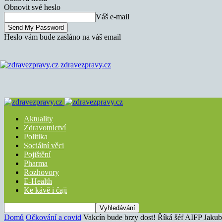
Obnovit své heslo
Váš e-mail
Heslo vám bude zasláno na váš email
zdravezpravy.cz
Aktuality
Zdravotnictví
Politika
Sociální věci
Pojištění
Pharma
Rozhovory
E-Health
Ke kávě i čaji
Domů
Očkování a covid
Vakcín bude brzy dost! Říká šéf AIFP Jaku