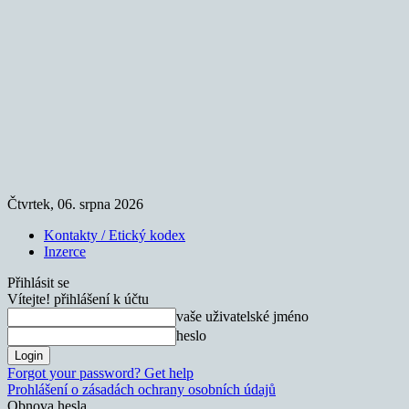
Čtvrtek, 06. srpna 2026
Kontakty / Etický kodex
Inzerce
Přihlásit se
Vítejte! přihlášení k účtu
vaše uživatelské jméno
heslo
Forgot your password? Get help
Prohlášení o zásadách ochrany osobních údajů
Obnova hesla