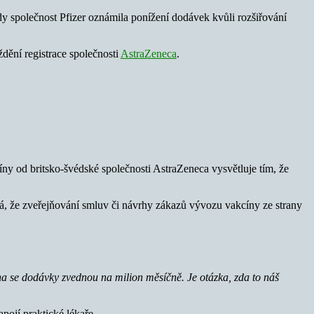
dy společnost Pfizer oznámila ponížení dodávek kvůli rozšiřování
ždění registrace společnosti
AstraZeneca
.
y od britsko-švédské společnosti AstraZeneca vysvětluje tím, že
vá, že zveřejňování smluv či návrhy zákazů vývozu vakcíny ze strany
na se dodávky zvednou na milion měsíčně. Je otázka, zda to náš
ojí praktické lékaře.