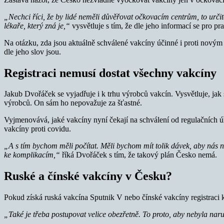
„Nechci říci, že by lidé neměli důvěřovat očkovacím centrům, to určitě 
lékaře, který zná je,“
vysvětluje s tím, že dle jeho informací se pro 
Na otázku, zda jsou aktuálně schválené vakcíny účinné i proti novým m
dle jeho slov jsou.
Registraci nemusí dostat všechny vakcíny
Jakub Dvořáček se vyjadřuje i k trhu výrobců vakcín. Vysvětluje, jak 
výrobců. On sám ho nepovažuje za šťastné.
Vyjmenovává, jaké vakcíny nyní čekají na schválení od regulačních úřa
vakcíny proti covidu.
„A s tím bychom měli počítat. Měli bychom mít tolik dávek, aby nás n
ke komplikacím,“
říká Dvořáček s tím, že takový plán Česko nemá.
Ruské a čínské vakcíny v Česku?
Pokud získá ruská vakcína Sputnik V nebo čínské vakcíny registraci k
„Také je třeba postupovat velice obezřetně. To proto, aby nebyla nar