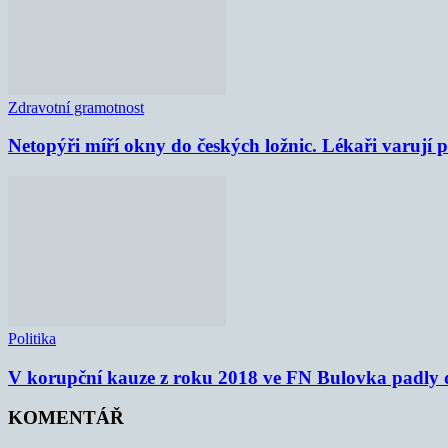
Zdravotní gramotnost
Netopýři míří okny do českých ložnic. Lékaři varují
Politika
V korupční kauze z roku 2018 ve FN Bulovka padly d
KOMENTÁŘ