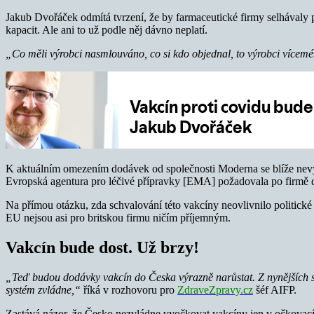
Jakub Dvořáček odmítá tvrzení, že by farmaceutické firmy selhávaly p
kapacit. Ale ani to už podle něj dávno neplatí.
„Co měli výrobci nasmlouváno, co si kdo objednal, to výrobci vícem
K aktuálním omezením dodávek od společnosti Moderna se blíže nevyj
Evropská agentura pro léčivé přípravky [EMA] požadovala po firmě d
Na přímou otázku, zda schvalování této vakcíny neovlivnilo politické
EU nejsou asi pro britskou firmu ničím příjemným.
Vakcín bude dost. Už brzy!
„Teď budou dodávky vakcín do Česka výrazně narůstat. Z nynějších st
systém zvládne,“
říká v rozhovoru pro
ZdraveZpravy.cz
šéf AIFP.
Zastává názor, že Česko nezvládne vyočkovat vakcíny jen v očkovací