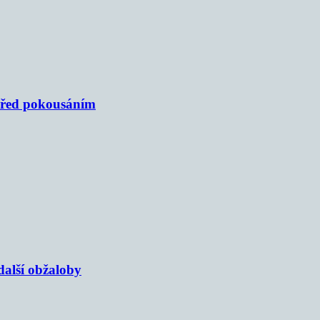
 před pokousáním
alší obžaloby