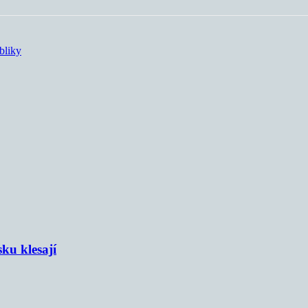
bliky
sku klesají