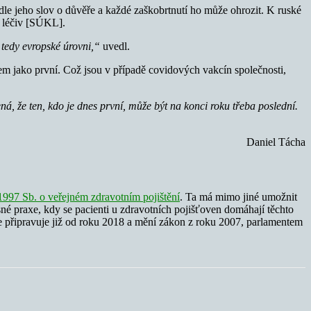
le jeho slov o důvěře a každé zaškobrtnutí ho může ohrozit. K ruské
lu léčiv [SÚKL].
 tedy evropské úrovni,“
uvedl.
m jako první. Což jsou v případě covidových vakcín společnosti,
, že ten, kdo je dnes první, může být na konci roku třeba poslední.
Daniel Tácha
1997 Sb. o veřejném zdravotním pojištění
. Ta má mimo jiné umožnit
é praxe, kdy se pacienti u zdravotních pojišťoven domáhají těchto
 se připravuje již od roku 2018 a mění zákon z roku 2007, parlamentem