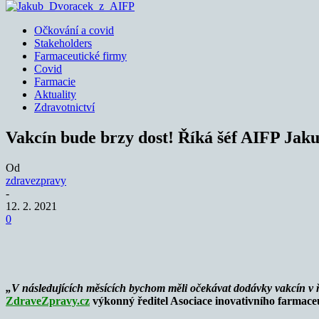
Očkování a covid
Stakeholders
Farmaceutické firmy
Covid
Farmacie
Aktuality
Zdravotnictví
Vakcín bude brzy dost! Říká šéf AIFP Jak
Od
zdravezpravy
-
12. 2. 2021
0
Sdílet
„V následujících měsících bychom měli očekávat dodávky vakcín v řá
ZdraveZpravy.cz
výkonný ředitel Asociace inovativního farmaceu