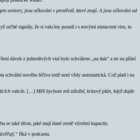
pro seniory, jsou očkováni v prostředí, které znají. A jsou očkováni od
ž určité signály, že si vakcíny poradí i s novými mutacemi viru, tu
šení dávek z jednotlivých vial bylo schváleno „na tlak“ a ne na přání
ta schvální nového léčiva totiž není vždy automatická. Což platí i na
ících vakcín.
[…]
Měli bychom mít záložní, krizový plán, když dojde
ba se také dívat, jaké mají dané země výrobní kapacity.
ůvěřují,“
říká v podcastu.