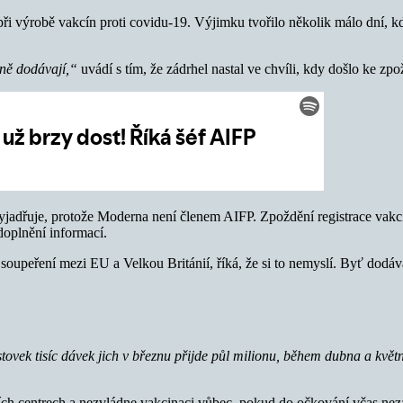
ři výrobě vakcín proti covidu-19. Výjimku tvořilo několik málo dní, k
éně dodávají,“
uvádí s tím, že zádrhel nastal ve chvíli, kdy došlo ke zpo
adřuje, protože Moderna není členem AIFP. Zpoždění registrace vakcín
oplnění informací.
 soupeření mezi EU a Velkou Británií, říká, že si to nemyslí. Byť dodá
ovek tisíc dávek jich v březnu přijde půl milionu, během dubna a květ
ch centrech a nezvládne vakcinaci vůbec, pokud do očkování včas nezap