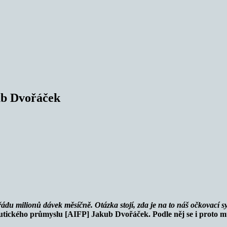
ub Dvořáček
du milionů dávek měsíčně. Otázka stojí, zda je na to náš očkovací s
tického průmyslu [AIFP] Jakub Dvořáček. Podle něj se i proto muse