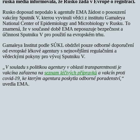
ruská média informovala, že Rusko žádá v Evropě o registraci.
Rusko doposud nepodalo k agentuře EMA žádost o posouzení
vakcíny Sputnik V, kterou vyvinuli vědci z institutu Gamaleya
National Center of Epidemiology and Microbiology v Rusku. To
znamená, že v současné době EMA neposuzuje bezpečnost a
účinnost Sputniku V pro použití na evropském trhu.
Gamaleya Institut podle SÚKL obdržel pouze odborné doporučení
od evropské lékové agentury s nejnovějšími regulačními a
vědeckými pokyny pro vývoj Sputniku V.
„V souladu s politikou agentury v oblasti transparentnosti je
vakcína zařazena na
seznam léčivých přípravků
a vakcín proti
covid-19, ke kterým agentura poskytla odborné poradenství,“
uvedla EMA.