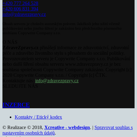
+420 777 264 528
+420 606 831 394
info@zdravezpravy.cz
Obsah serveru je chráněn autorským právem. Jakékoli jeho užití včetně
publikování nebo jiného šíření je zakázáno bez předchozího písemného
souhlasu Copywrite Company s.r.o.
O NÁS
ZdraveZpravy.cz
přinášejí informace ze zdravotnictví, zdravotní
péče a zdravého životního stylu s přesahem do sociální politiky.
Provozovatelem serveru je Copywrite Company s.r.o. Publikování
nebo další šíření obsahu serveru www.zdravezpravy.cz je bez
souhlasu společnosti Copywrite Company zakázáno. Copyright [c]
2020 Copywrite Company s.r.o. / Copyright [c] ČTK.
Kontaktujte nás:
info@zdravezpravy.cz
SLEDUJTE NÁS
INZERCE
Kontakty / Etický kodex
© Realizace © 2018,
Xcreative - webdesign
. |
Spravovat souhlas s
nastavením osobních údajů
.