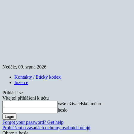
Neděle, 09. srpna 2026
Kontakty / Etický kodex
Inzerce
Přihlásit se
Vítejte! přihlášení k účtu
vaše uživatelské jméno
heslo
Forgot your password? Get help
Prohlášení o zásadách ochrany osobních údajů
Obnova hesla