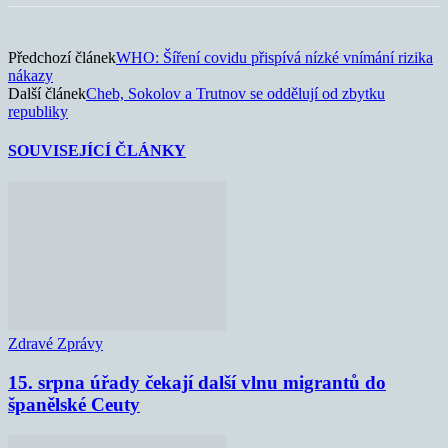
Předchozí článek
WHO: Šíření covidu přispívá nízké vnímání rizika
nákazy
Další článek
Cheb, Sokolov a Trutnov se oddělují od zbytku
republiky
SOUVISEJÍCÍ ČLÁNKY
Zdravé Zprávy
15. srpna úřady čekají další vlnu migrantů do
španělské Ceuty