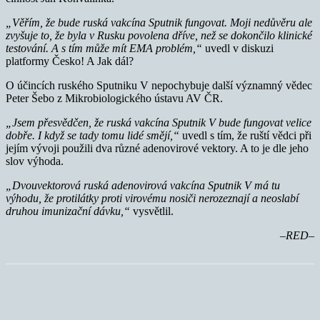
„Věřím, že bude ruská vakcína Sputnik fungovat. Moji nedůvěru ale
zvyšuje to, že byla v Rusku povolena dříve, než se dokončilo klinické
testování.
A s tím může mít EMA problém,“
uvedl v diskuzi
platformy Česko! A Jak dál?
O účincích ruského Sputniku V nepochybuje další významný vědec
Peter Šebo z Mikrobiologického ústavu AV ČR.
„Jsem přesvědčen, že ruská vakcína Sputnik V bude fungovat velice
dobře. I když se tady tomu lidé smějí,“
uvedl s tím, že ruští vědci při
jejím vývoji použili dva různé adenovirové vektory. A to je dle jeho
slov výhoda.
„Dvouvektorová ruská adenovirová vakcína Sputnik V má tu
výhodu, že protilátky proti virovému nosiči nerozeznají a neoslabí
druhou imunizační dávku,“
vysvětlil.
–RED–