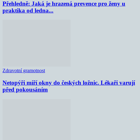
Přehledně: Jaká je hrazená prevence pro ženy u
praktika od ledna...
Zdravotní gramotnost
Netopýři míří okny do českých ložnic. Lékaři varují
před pokousáním