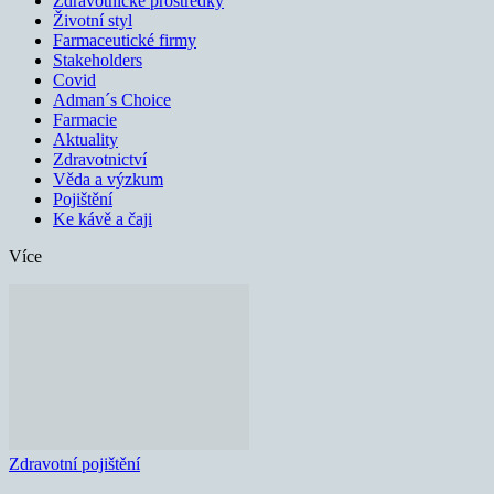
Zdravotnické prostředky
Životní styl
Farmaceutické firmy
Stakeholders
Covid
Adman´s Choice
Farmacie
Aktuality
Zdravotnictví
Věda a výzkum
Pojištění
Ke kávě a čaji
Více
Zdravotní pojištění