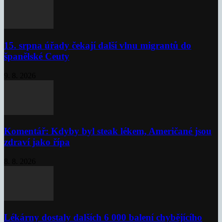
15. srpna úřady čekají další vlnu migrantů do
španělské Ceuty
9. 8. 2026
Komentář: Kdyby byl steak lékem, Američané jsou
zdraví jako řípa
8. 8. 2026
Lékárny dostaly dalších 6 000 balení chybějícího