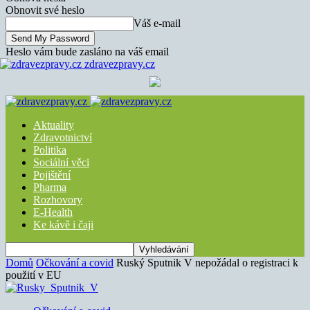
Obnovit své heslo
Váš e-mail
Heslo vám bude zasláno na váš email
zdravezpravy.cz
Aktuality
Zdravotnictví
Politika
Sociální věci
Pojištění
Pharma
Rozhovory
E-Health
Ke kávě i čaji
Domů
Očkování a covid
Ruský Sputnik V nepožádal o registraci k
použití v EU