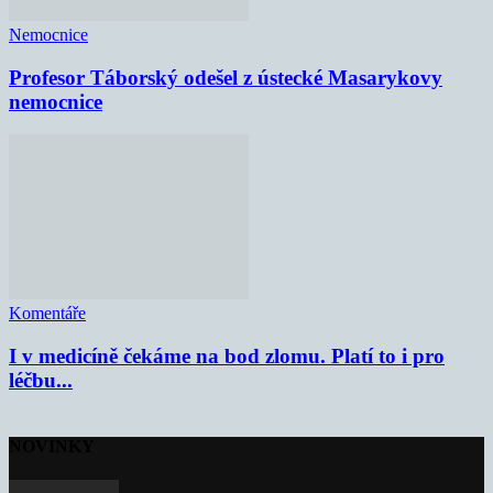
Nemocnice
Profesor Táborský odešel z ústecké Masarykovy
nemocnice
Komentáře
I v medicíně čekáme na bod zlomu. Platí to i pro
léčbu...
NOVINKY