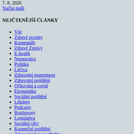
7. 8. 2026
Načíst další
NEJČTENĚJŠÍ ČLÁNKY
Vše
Zdravé recepty
Komentáře
Zdravé Zprávy
E-health
Nemocnice
Politika
Léčiva
Zdravotní gramotnost
Zdravotní pojištění
Očkování a covid
Ekonomika
Sociální pojištění
Lékárny
Podcasty
Rozhovory
Legislativa
Sociální věci
Komerční pojištění