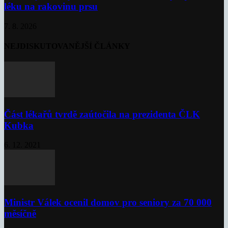
léku na rakovinu prsu
7. 8. 2026
NEJDISKUTOVANĚJŠÍ ČLÁNKY
Část lékařů tvrdě zaútočila na prezidenta ČLK
Kubka
6. 12. 2021
Ministr Válek ocenil domov pro seniory za 70 000
měsíčně