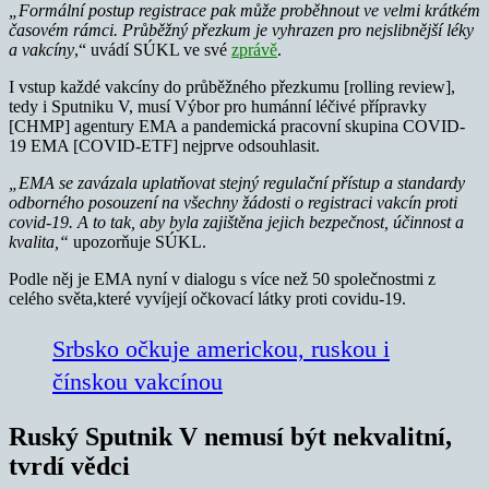
„Formální postup registrace pak může proběhnout ve velmi krátkém
časovém rámci. Průběžný přezkum je vyhrazen pro nejslibnější léky
a vakcíny
,“ uvádí SÚKL ve své
zprávě
.
I vstup každé vakcíny do průběžného přezkumu [rolling review],
tedy i Sputniku V, musí Výbor pro humánní léčivé přípravky
[CHMP] agentury EMA a pandemická pracovní skupina COVID-
19 EMA [COVID-ETF] nejprve odsouhlasit.
„EMA se zavázala uplatňovat stejný regulační přístup a standardy
odborného posouzení na všechny žádosti o registraci vakcín proti
covid-19. A to tak, aby byla zajištěna jejich bezpečnost, účinnost a
kvalita,“
upozorňuje SÚKL.
Podle něj je EMA nyní v dialogu s více než 50 společnostmi z
celého světa,které vyvíjejí očkovací látky proti covidu-19.
Srbsko očkuje americkou, ruskou i
čínskou vakcínou
Ruský Sputnik V nemusí být nekvalitní,
tvrdí vědci