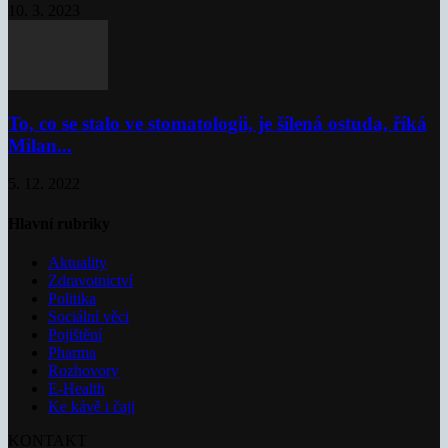
10. 3. 2023
To, co se stalo ve stomatologii, je šílená ostuda, říká
Milan...
5. 12. 2022
Hlavní rubriky
Aktuality
Zdravotnictví
Politika
Sociální věci
Pojištění
Pharma
Rozhovory
E-Health
Ke kávě i čaji
KONTAKT