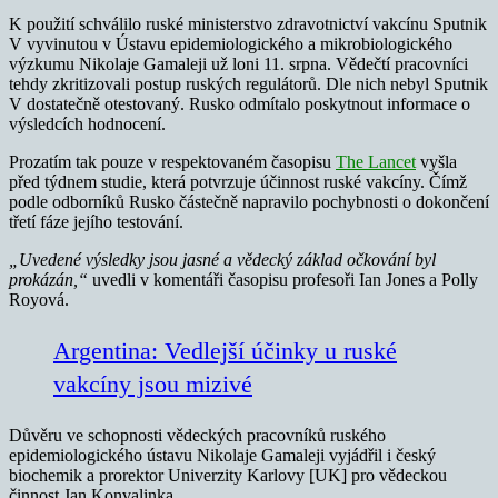
K použití schválilo ruské ministerstvo zdravotnictví vakcínu Sputnik
V vyvinutou v Ústavu epidemiologického a mikrobiologického
výzkumu Nikolaje Gamaleji už loni 11. srpna. Vědečtí pracovníci
tehdy zkritizovali postup ruských regulátorů. Dle nich nebyl Sputnik
V dostatečně otestovaný. Rusko odmítalo poskytnout informace o
výsledcích hodnocení.
Prozatím tak pouze v respektovaném časopisu
The Lancet
vyšla
před týdnem studie, která potvrzuje účinnost ruské vakcíny. Čímž
podle odborníků Rusko částečně napravilo pochybnosti o dokončení
třetí fáze jejího testování.
„Uvedené výsledky jsou jasné a vědecký základ očkování byl
prokázán,“
uvedli v komentáři časopisu profesoři Ian Jones a Polly
Royová.
Argentina: Vedlejší účinky u ruské
vakcíny jsou mizivé
Důvěru ve schopnosti vědeckých pracovníků ruského
epidemiologického ústavu Nikolaje Gamaleji vyjádřil i český
biochemik a prorektor Univerzity Karlovy [UK] pro vědeckou
činnost Jan Konvalinka.