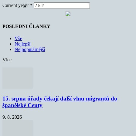
Current ye@r
*
POSLEDNÍ ČLÁNKY
Vše
Nejlepší
Nejpopulárnější
Více
15. srpna úřady čekají další vlnu migrantů do
španělské Ceuty
9. 8. 2026