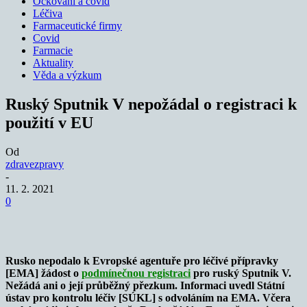
Očkování a covid
Léčiva
Farmaceutické firmy
Covid
Farmacie
Aktuality
Věda a výzkum
Ruský Sputnik V nepožádal o registraci k
použití v EU
Od
zdravezpravy
-
11. 2. 2021
0
Rusko nepodalo k Evropské agentuře pro léčivé přípravky
[EMA] žádost o
podmínečnou registraci
pro ruský Sputnik V.
Nežádá ani o její průběžný přezkum. Informaci uvedl Státní
ústav pro kontrolu léčiv [SÚKL] s odvoláním na EMA. Včera