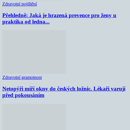
Zdravotní pojištění
Přehledně: Jaká je hrazená prevence pro ženy u
praktika od ledna...
Zdravotní gramotnost
Netopýři míří okny do českých ložnic. Lékaři varují
před pokousáním