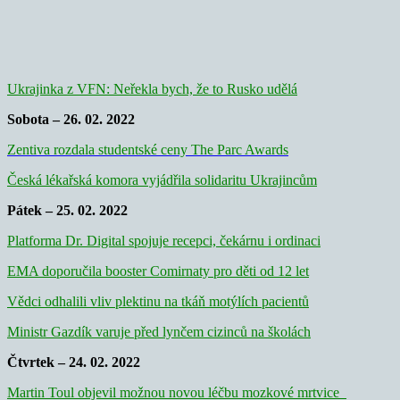
Ukrajinka z VFN: Neřekla bych, že to Rusko udělá
Sobota – 26. 02. 2022
Zentiva rozdala studentské ceny The Parc Awards
Česká lékařská komora vyjádřila solidaritu Ukrajincům
Pátek – 25. 02. 2022
Platforma Dr. Digital spojuje recepci, čekárnu i ordinaci
EMA doporučila booster Comirnaty pro děti od 12 let
Vědci odhalili vliv plektinu na tkáň motýlích pacientů
Ministr Gazdík varuje před lynčem cizinců na školách
Čtvrtek – 24. 02. 2022
Martin Toul objevil možnou novou léčbu mozkové mrtvice