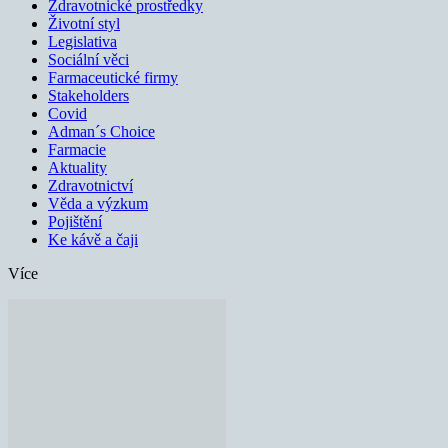
Zdravotnické prostředky
Životní styl
Legislativa
Sociální věci
Farmaceutické firmy
Stakeholders
Covid
Adman´s Choice
Farmacie
Aktuality
Zdravotnictví
Věda a výzkum
Pojištění
Ke kávě a čaji
Více