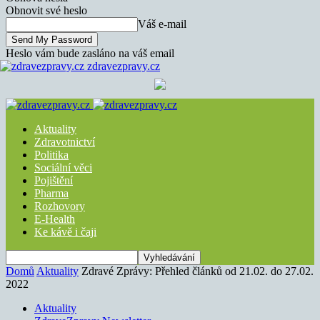
Obnovit své heslo
Váš e-mail
Heslo vám bude zasláno na váš email
zdravezpravy.cz
Aktuality
Zdravotnictví
Politika
Sociální věci
Pojištění
Pharma
Rozhovory
E-Health
Ke kávě i čaji
Domů
Aktuality
Zdravé Zprávy: Přehled článků od 21.02. do 27.02.
2022
Aktuality