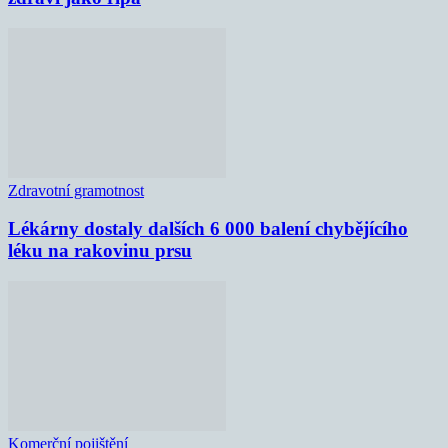
Zdravotní gramotnost
Lékárny dostaly dalších 6 000 balení chybějícího
léku na rakovinu prsu
Komerční pojištění