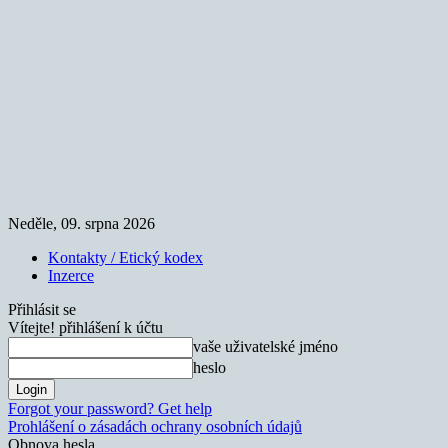
Neděle, 09. srpna 2026
Kontakty / Etický kodex
Inzerce
Přihlásit se
Vítejte! přihlášení k účtu
vaše uživatelské jméno
heslo
Forgot your password? Get help
Prohlášení o zásadách ochrany osobních údajů
Obnova hesla