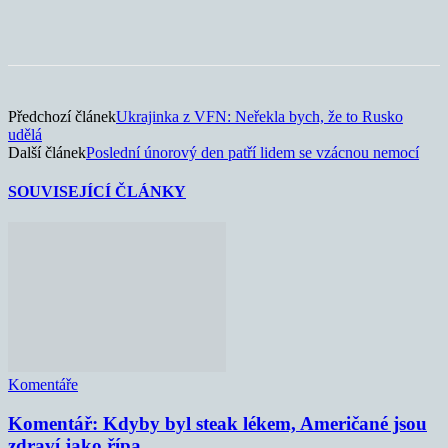
Předchozí článek
Ukrajinka z VFN: Neřekla bych, že to Rusko
udělá
Další článek
Poslední únorový den patří lidem se vzácnou nemocí
SOUVISEJÍCÍ ČLÁNKY
Komentáře
Komentář: Kdyby byl steak lékem, Američané jsou
zdraví jako řípa