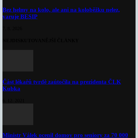
Bez helmy na kolo, ale ani na koloběžku nelez,
varuje BESIP
7. 8. 2026
NEJDISKUTOVANĚJŠÍ ČLÁNKY
Část lékařů tvrdě zaútočila na prezidenta ČLK
Kubka
6. 12. 2021
Ministr Válek ocenil domov pro seniory za 70 000