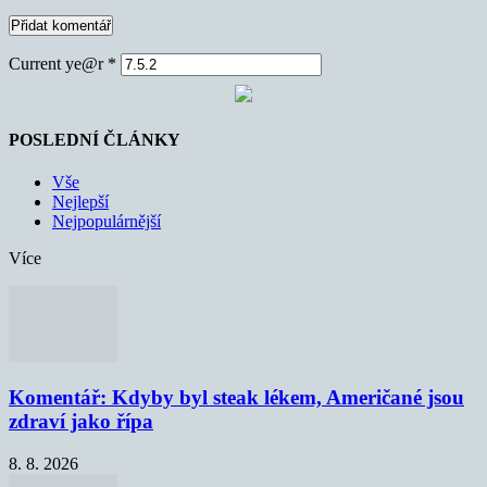
Current ye@r
*
POSLEDNÍ ČLÁNKY
Vše
Nejlepší
Nejpopulárnější
Více
Komentář: Kdyby byl steak lékem, Američané jsou
zdraví jako řípa
8. 8. 2026