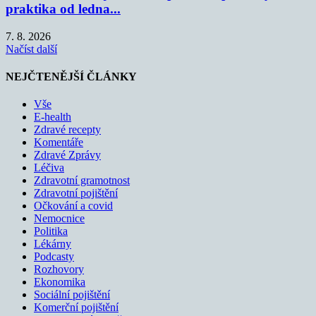
praktika od ledna...
7. 8. 2026
Načíst další
NEJČTENĚJŠÍ ČLÁNKY
Vše
E-health
Zdravé recepty
Komentáře
Zdravé Zprávy
Léčiva
Zdravotní gramotnost
Zdravotní pojištění
Očkování a covid
Nemocnice
Politika
Lékárny
Podcasty
Rozhovory
Ekonomika
Sociální pojištění
Komerční pojištění