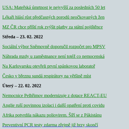
USA: Mateřská úmrtnost je nejvyšší za posledních 50 let
Lékaři hlásí růst předčasných porodů neočkovaných žen
MZ ČR chce příští rok zvýšit platby za státní pojištěnce
Středa – 23. 02. 2022
Sociální výbor Sněmovně doporučil rozpočet pro MPSV
Náhrada mzdy u zaměstnance není totéž co nemocenská
Na Karlovarsku otevřeli první spánkovou laboratoř
Česko v březnu sundá respirátory na většině míst
Úterý – 22. 02. 2022
Nemocnice Pelhřimov modernizuje z dotace REACT-EU
Anglie ruší povinnou izolaci i další opatření proti covidu
Afrika potvrdila nákazu poliovirem. Šíří se z Pákistánu
Preventivní PCR testy zdarma zřejmě již brzy skončí