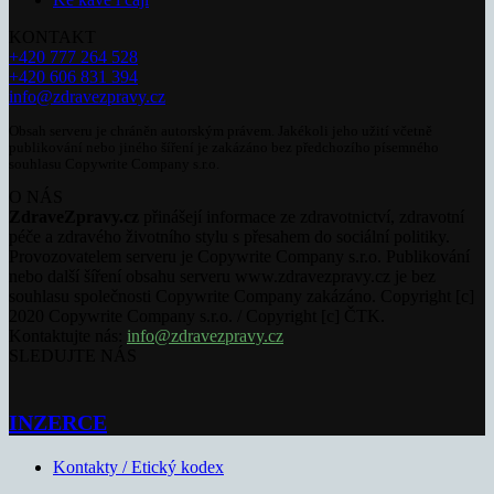
KONTAKT
+420 777 264 528
+420 606 831 394
info@zdravezpravy.cz
Obsah serveru je chráněn autorským právem. Jakékoli jeho užití včetně
publikování nebo jiného šíření je zakázáno bez předchozího písemného
souhlasu Copywrite Company s.r.o.
O NÁS
ZdraveZpravy.cz
přinášejí informace ze zdravotnictví, zdravotní
péče a zdravého životního stylu s přesahem do sociální politiky.
Provozovatelem serveru je Copywrite Company s.r.o. Publikování
nebo další šíření obsahu serveru www.zdravezpravy.cz je bez
souhlasu společnosti Copywrite Company zakázáno. Copyright [c]
2020 Copywrite Company s.r.o. / Copyright [c] ČTK.
Kontaktujte nás:
info@zdravezpravy.cz
SLEDUJTE NÁS
INZERCE
Kontakty / Etický kodex