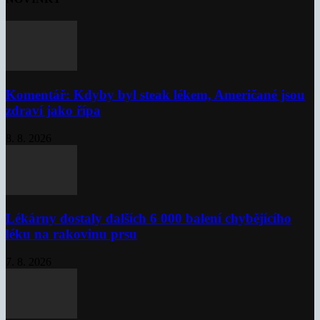
Komentář: Kdyby byl steak lékem, Američané jsou
zdraví jako řípa
8. 8. 2026
Lékárny dostaly dalších 6 000 balení chybějícího
léku na rakovinu prsu
7. 8. 2026