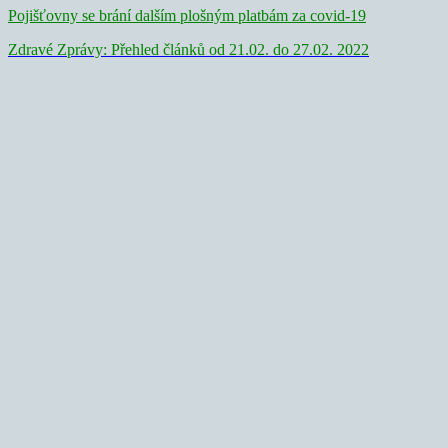
Pojišťovny se brání dalším plošným platbám za covid-19
Zdravé Zprávy: Přehled článků od 21.02. do 27.02. 2022