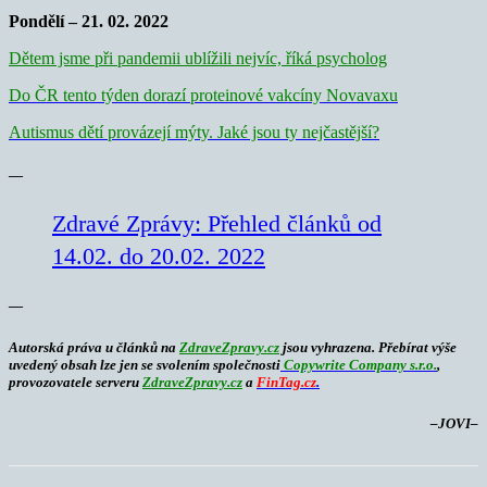
Pondělí – 21. 02. 2022
Dětem jsme při pandemii ublížili nejvíc, říká psycholog
Do ČR tento týden dorazí proteinové vakcíny Novavaxu
Autismus dětí provázejí mýty. Jaké jsou ty nejčastější?
—
Zdravé Zprávy: Přehled článků od
14.02. do 20.02. 2022
—
Autorská práva u článků na
ZdraveZpravy.cz
jsou vyhrazena. Přebírat výše
uvedený obsah lze jen se svolením společnosti
Copywrite Company s.r.o.
,
provozovatele serveru
ZdraveZpravy.cz
a
FinTag.cz
.
–
JOVI–