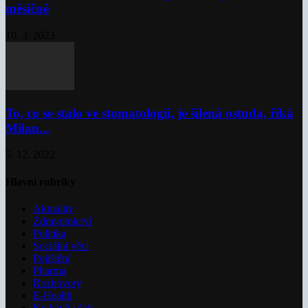
měsíčně
10. 3. 2023
To, co se stalo ve stomatologii, je šílená ostuda, říká
Milan...
5. 12. 2022
Hlavní rubriky
Aktuality
Zdravotnictví
Politika
Sociální věci
Pojištění
Pharma
Rozhovory
E-Health
Ke kávě i čaji