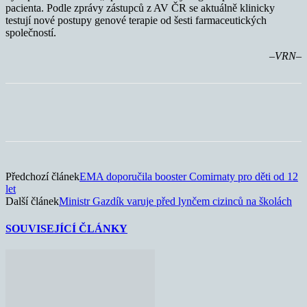
pacienta. Podle zprávy zástupců z AV ČR se aktuálně klinicky
testují nové postupy genové terapie od šesti farmaceutických
společností.
–VRN–
Předchozí článek
EMA doporučila booster Comirnaty pro děti od 12
let
Další článek
Ministr Gazdík varuje před lynčem cizinců na školách
SOUVISEJÍCÍ ČLÁNKY