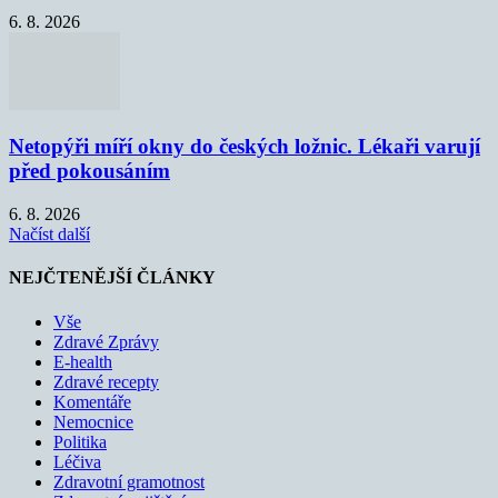
6. 8. 2026
Netopýři míří okny do českých ložnic. Lékaři varují
před pokousáním
6. 8. 2026
Načíst další
NEJČTENĚJŠÍ ČLÁNKY
Vše
Zdravé Zprávy
E-health
Zdravé recepty
Komentáře
Nemocnice
Politika
Léčiva
Zdravotní gramotnost