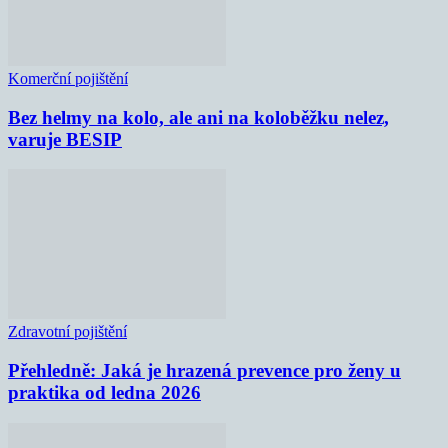
Komerční pojištění
Bez helmy na kolo, ale ani na koloběžku nelez,
varuje BESIP
Zdravotní pojištění
Přehledně: Jaká je hrazená prevence pro ženy u
praktika od ledna 2026