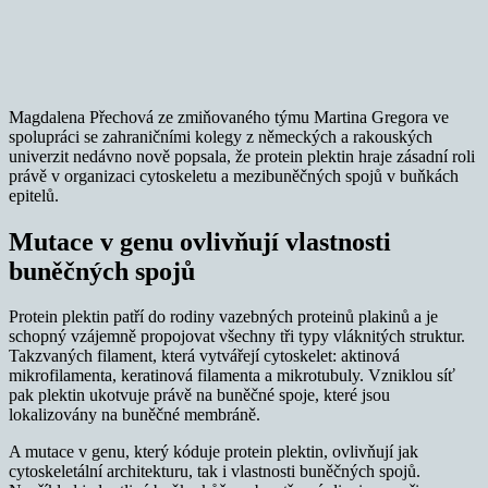
Magdalena Přechová ze zmiňovaného týmu Martina Gregora ve
spolupráci se zahraničními kolegy z německých a rakouských
univerzit nedávno nově popsala, že protein plektin hraje zásadní roli
právě v organizaci cytoskeletu a mezibuněčných spojů v buňkách
epitelů.
Mutace v genu ovlivňují vlastnosti
buněčných spojů
Protein plektin patří do rodiny vazebných proteinů plakinů a je
schopný vzájemně propojovat všechny tři typy vláknitých struktur.
Takzvaných filament, která vytvářejí cytoskelet: aktinová
mikrofilamenta, keratinová filamenta a mikrotubuly. Vzniklou síť
pak plektin ukotvuje právě na buněčné spoje, které jsou
lokalizovány na buněčné membráně.
A mutace v genu, který kóduje protein plektin, ovlivňují jak
cytoskeletální architekturu, tak i vlastnosti buněčných spojů.