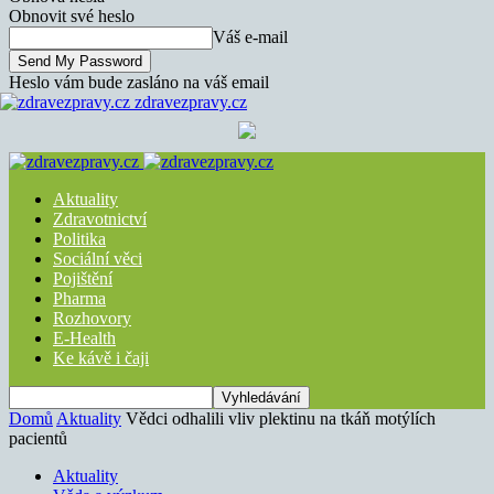
Obnovit své heslo
Váš e-mail
Heslo vám bude zasláno na váš email
zdravezpravy.cz
Aktuality
Zdravotnictví
Politika
Sociální věci
Pojištění
Pharma
Rozhovory
E-Health
Ke kávě i čaji
Domů
Aktuality
Vědci odhalili vliv plektinu na tkáň motýlích
pacientů
Aktuality