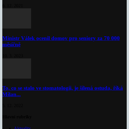
6. 12. 2021
Ministr Válek ocenil domov pro seniory za 70 000
měsíčně
10. 3. 2023
To, co se stalo ve stomatologii, je šílená ostuda, říká
Milan...
5. 12. 2022
Hlavní rubriky
Aktuality