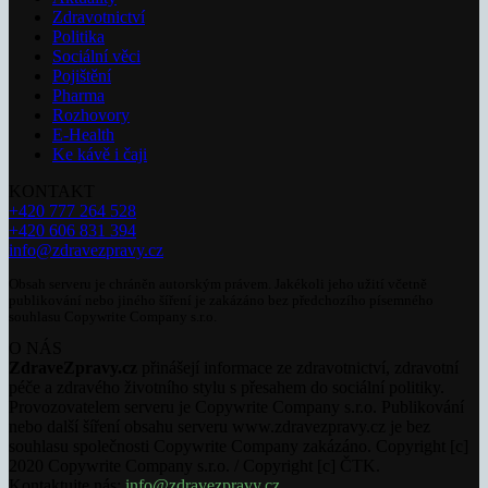
Zdravotnictví
Politika
Sociální věci
Pojištění
Pharma
Rozhovory
E-Health
Ke kávě i čaji
KONTAKT
+420 777 264 528
+420 606 831 394
info@zdravezpravy.cz
Obsah serveru je chráněn autorským právem. Jakékoli jeho užití včetně
publikování nebo jiného šíření je zakázáno bez předchozího písemného
souhlasu Copywrite Company s.r.o.
O NÁS
ZdraveZpravy.cz
přinášejí informace ze zdravotnictví, zdravotní
péče a zdravého životního stylu s přesahem do sociální politiky.
Provozovatelem serveru je Copywrite Company s.r.o. Publikování
nebo další šíření obsahu serveru www.zdravezpravy.cz je bez
souhlasu společnosti Copywrite Company zakázáno. Copyright [c]
2020 Copywrite Company s.r.o. / Copyright [c] ČTK.
Kontaktujte nás:
info@zdravezpravy.cz