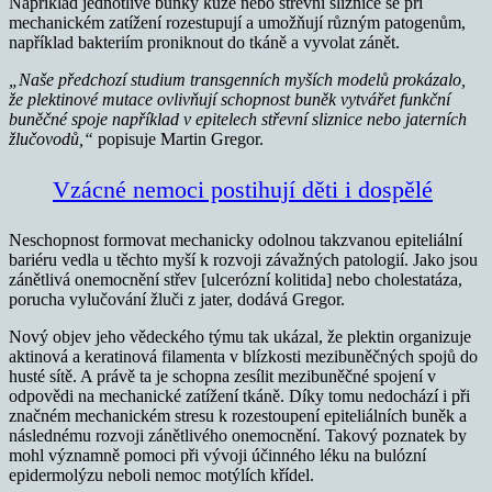
Například jednotlivé buňky kůže nebo střevní sliznice se při
mechanickém zatížení rozestupují a umožňují různým patogenům,
například bakteriím proniknout do tkáně a vyvolat zánět.
„Naše předchozí studium transgenních myších modelů prokázalo,
že plektinové mutace ovlivňují schopnost buněk vytvářet funkční
buněčné spoje například v epitelech střevní sliznice nebo jaterních
žlučovodů,“
popisuje Martin Gregor.
Vzácné nemoci postihují děti i dospělé
Neschopnost formovat mechanicky odolnou takzvanou epiteliální
bariéru vedla u těchto myší k rozvoji závažných patologií. Jako jsou
zánětlivá onemocnění střev [ulcerózní kolitida] nebo cholestatáza,
porucha vylučování žluči z jater, dodává Gregor.
Nový objev jeho vědeckého týmu tak ukázal, že plektin organizuje
aktinová a keratinová filamenta v blízkosti mezibuněčných spojů do
husté sítě. A právě ta je schopna zesílit mezibuněčné spojení v
odpovědi na mechanické zatížení tkáně. Díky tomu nedochází i při
značném mechanickém stresu k rozestoupení epiteliálních buněk a
následnému rozvoji zánětlivého onemocnění. Takový poznatek by
mohl významně pomoci při vývoji účinného léku na bulózní
epidermolýzu neboli nemoc motýlích křídel.