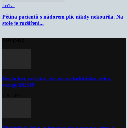
Léčiva
Pětina pacientů s nádorem plic nikdy nekouřila. Na
stole je rozšíření...
NOVINKY
Bez helmy na kolo, ale ani na koloběžku nelez,
varuje BESIP
7. 8. 2026
Přehledně: Jaká je hrazená prevence pro ženy u