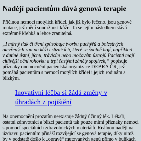
Nadějí pacientům dává genová terapie
Příčinou nemoci motýlích křídel, jak již bylo řečeno, jsou genové
mutace, jež mění soudržnost kůže. Ta se jejím následkem stává
extrémně křehká a lehce zranitelná.
„I mírný tlak či tření způsobuje tvorbu puchýřů a bolestivých
otevřených ran na kůži i sliznicích, které se špatně hojí, například
v dutině ústní, jícnu, trávicím nebo močovém ústrojí. Pacienti mají
citlivější oční rohovku a trpí častými záněty spojivek,“
popisuje
příznaky onemocnění pacientská organizace DEBRA ČR, jež
pomáhá pacientům s nemocí motýlích křídel i jejich rodinám a
blízkým.
Inovativní léčba si žádá změny v
úhradách z pojištění
Na onemocnění prozatím neexistuje žádný účinný lék. Lékaři,
ostatní zdravotníci a blízcí pacientů tak pouze mírní příznaky nemoci
s pomocí speciálních zdravotnických materiálů. Reálnou naději na
úzdravu pacientům přináší rozvíjející se genová terapie, díky nimž
by v podstatě došlo k „opravě“ mutovaných genů přímo v buňkách