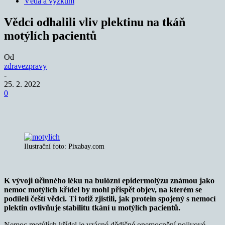
Věda a výzkum
Vědci odhalili vliv plektinu na tkáň
motýlích pacientů
Od
zdravezpravy
-
25. 2. 2022
0
Ilustrační foto: Pixabay.com
K vývoji účinného léku na bulózní epidermolýzu známou jako
nemoc motýlích křídel by mohl přispět objev, na kterém se
podíleli čeští vědci. Ti totiž zjistili, jak protein spojený s nemocí
plektin ovlivňuje stabilitu tkání u motýlích pacientů.
Nemoc motýlích křídel je vzácné dědičné onemocnění pojivové