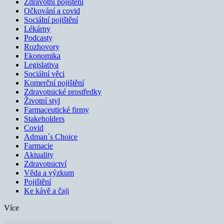
Zdravotní pojištění
Očkování a covid
Sociální pojištění
Lékárny
Podcasty
Rozhovory
Ekonomika
Legislativa
Sociální věci
Komerční pojištění
Zdravotnické prostředky
Životní styl
Farmaceutické firmy
Stakeholders
Covid
Adman´s Choice
Farmacie
Aktuality
Zdravotnictví
Věda a výzkum
Pojištění
Ke kávě a čaji
Více