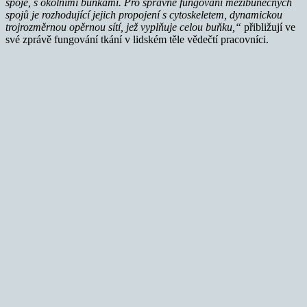
spoje, s okolními buňkami. Pro správné fungování mezibuněčných
spojů je rozhodující jejich propojení s cytoskeletem, dynamickou
trojrozměrnou opěrnou sítí, jež vyplňuje celou buňku,“
přibližují ve
své zprávě fungování tkání v lidském těle vědečtí pracovníci.