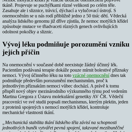
tkáně. Projevuje se puchýřkami různé velikosti po celém těle.
Zasahuje ale i sliznice, trávicí, dýchací a vylučovací ústrojí. S
onemocněním se u nás rodí přibližně jedno z 50 tisíc dětí. Vědecká
analýza lidského genomu již dříve zjistila, že nemoc motýlích křídel
způsobuje mutace ve třiadvaceti různých genech ovlivňujících
odolnost pokožky a sliznic.
Vývoj léku podmiňuje porozumění vzniku
jejích příčin
Na onemocnění v současné době neexistuje žádný účinný lék.
Pacientům podávaná terapie dokáže pouze mírnit bolestivé příznaky
nemoci. Vývoj účinného léku na toto
vzácné onemocnění
dnes tak
podmiňuje především porozumění mechanismům, proč k
jednotlivým příznakům nemoci vůbec dochází. A právě k tomu
přispěl nový objev mezinárodního výzkumného týmu pod vedením
Martina Gregora z Ústavu molekulární genetiky AV ČR. Vědečtí
pracovníci ve své studii popsali mechanismus, kterým plektin, jeden
z proteinů spojených s nemocí motýlích křídel, kontroluje
mechanické vlastnosti tkání.
„Mechanická stabilita tkání lidského těla závisí na schopnosti
jednotlivých buněk vytvářet pevná spojení, takzvané mezibuněčné