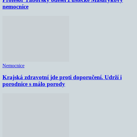
nemocnice
Nemocnice
Krajská zdravotní jde proti doporučení. Udrží i
porodnice s málo porody