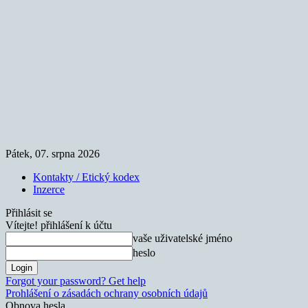
Pátek, 07. srpna 2026
Kontakty / Etický kodex
Inzerce
Přihlásit se
Vítejte! přihlášení k účtu
vaše uživatelské jméno
heslo
Forgot your password? Get help
Prohlášení o zásadách ochrany osobních údajů
Obnova hesla