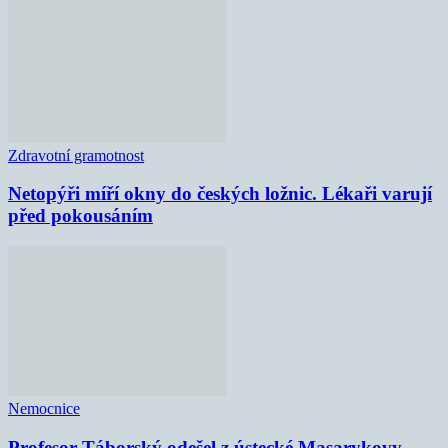
Zdravotní gramotnost
Netopýři míří okny do českých ložnic. Lékaři varují
před pokousáním
Nemocnice
Profesor Táborský odešel z ústecké Masarykovy