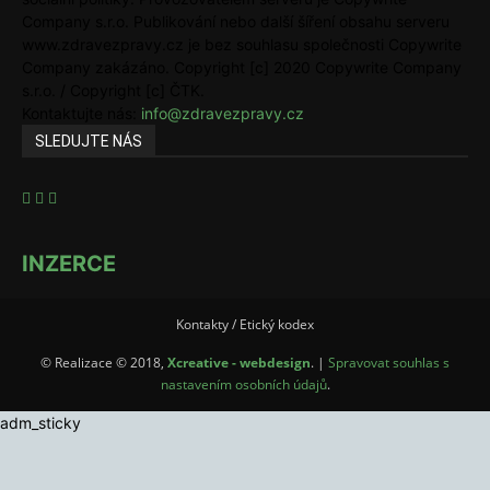
Company s.r.o. Publikování nebo další šíření obsahu serveru
www.zdravezpravy.cz je bez souhlasu společnosti Copywrite
Company zakázáno. Copyright [c] 2020 Copywrite Company
s.r.o. / Copyright [c] ČTK.
Kontaktujte nás:
info@zdravezpravy.cz
SLEDUJTE NÁS
INZERCE
Kontakty / Etický kodex
© Realizace © 2018,
Xcreative - webdesign
. |
Spravovat souhlas s
nastavením osobních údajů
.
adm_sticky