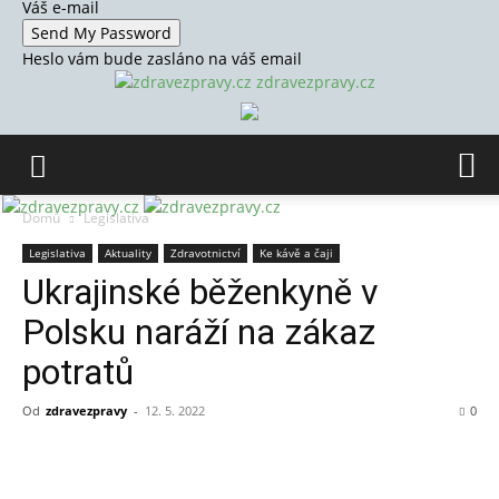
Váš e-mail
Heslo vám bude zasláno na váš email
zdravezpravy.cz
Domů
Legislativa
Legislativa
Aktuality
Zdravotnictví
Ke kávě a čaji
Ukrajinské běženkyně v
Polsku naráží na zákaz
potratů
Od
zdravezpravy
-
12. 5. 2022
0