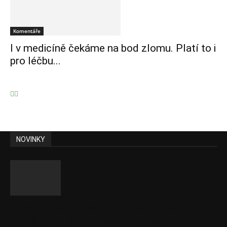
Komentáře
I v medicíně čekáme na bod zlomu. Platí to i
pro léčbu...
NOVINKY
Lékárny dostaly dalších 6 000 balení
chybějícího léku na rakovinu prsu