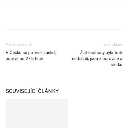
Předchozí článek
Další článek
V Česku se potvrdil záškrt,
Žluté nánosy pylu tolik
poprvé po 27 letech
nedráždí, jsou z borovice a
smrku
SOUVISEJÍCÍ ČLÁNKY