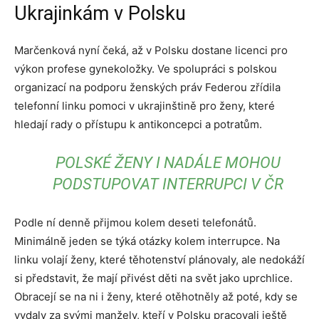
Ukrajinkám v Polsku
Marčenková nyní čeká, až v Polsku dostane licenci pro
výkon profese gynekoložky. Ve spolupráci s polskou
organizací na podporu ženských práv Federou zřídila
telefonní linku pomoci v ukrajinštině pro ženy, které
hledají rady o přístupu k antikoncepci a potratům.
POLSKÉ ŽENY I NADÁLE MOHOU
PODSTUPOVAT INTERRUPCI V ČR
Podle ní denně přijmou kolem deseti telefonátů.
Minimálně jeden se týká otázky kolem interrupce. Na
linku volají ženy, které těhotenství plánovaly, ale nedokáží
si představit, že mají přivést děti na svět jako uprchlice.
Obracejí se na ni i ženy, které otěhotněly až poté, kdy se
vydaly za svými manžely, kteří v Polsku pracovali ještě