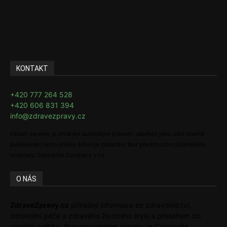
Rozhovory
E-Health
Ke kávě i čaji
KONTAKT
+420 777 264 528
+420 606 831 394
info@zdravezpravy.cz
Obsah serveru je chráněn autorským právem. Jakékoli jeho užití včetně
publikování nebo jiného šíření je zakázáno bez předchozího písemného
souhlasu Copywrite Company s.r.o.
O NÁS
ZdraveZpravy.cz
přinášejí informace ze zdravotnictví,
zdravotní péče a zdravého životního stylu s přesahem do
sociální politiky. Provozovatelem serveru je Copywrite