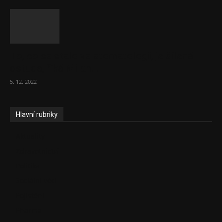
To, co se stalo ve stomatologii, je šílená
ostuda, říká Milan...
5. 12. 2022
Hlavní rubriky
Aktuality
Zdravotnictví
Politika
Sociální věci
Pojištění
Pharma