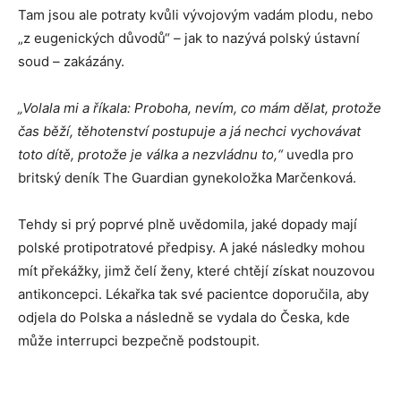
Tam jsou ale potraty kvůli vývojovým vadám plodu, nebo
„z eugenických důvodů“
–
jak to nazývá polský ústavní
soud
–
zakázány.
„Volala mi a říkala: Proboha, nevím, co mám dělat, protože
čas běží, těhotenství postupuje a já nechci vychovávat
toto dítě, protože je válka a nezvládnu to,“
uvedla pro
britský deník The Guardian gynekoložka Marčenková.
Tehdy si prý poprvé plně uvědomila, jaké dopady mají
polské protipotratové předpisy. A jaké následky mohou
mít překážky, jimž čelí ženy, které chtějí získat nouzovou
antikoncepci. Lékařka tak své pacientce doporučila, aby
odjela do Polska a následně se vydala do Česka, kde
může interrupci bezpečně podstoupit.