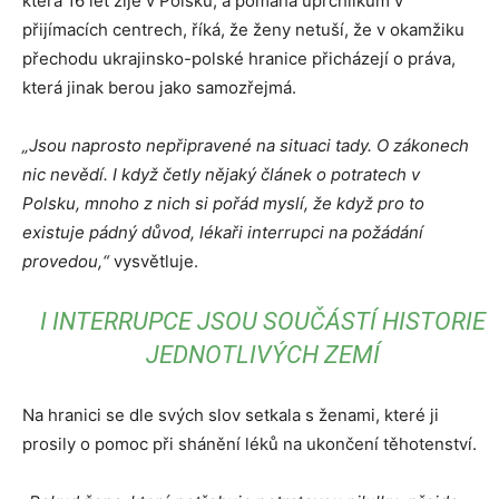
která 16 let žije v Polsku, a pomáhá uprchlíkům v
přijímacích centrech, říká, že ženy netuší, že v okamžiku
přechodu ukrajinsko-polské hranice přicházejí o práva,
která jinak berou jako samozřejmá.
„Jsou naprosto nepřipravené na situaci tady. O zákonech
nic nevědí. I když četly nějaký článek o potratech v
Polsku, mnoho z nich si pořád myslí, že když pro to
existuje pádný důvod, lékaři interrupci na požádání
provedou,“
vysvětluje.
I INTERRUPCE JSOU SOUČÁSTÍ HISTORIE
JEDNOTLIVÝCH ZEMÍ
Na hranici se dle svých slov setkala s ženami, které ji
prosily o pomoc při shánění léků na ukončení těhotenství.