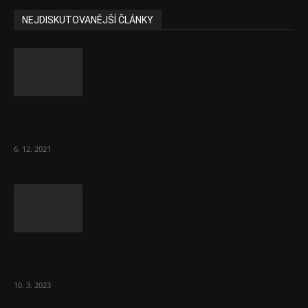
NEJDISKUTOVANĚJŠÍ ČLÁNKY
Část lékařů tvrdě zaútočila na prezidenta
ČLK Kubka
6. 12. 2021
Ministr Válek ocenil domov pro seniory za
70 000 měsíčně
10. 3. 2023