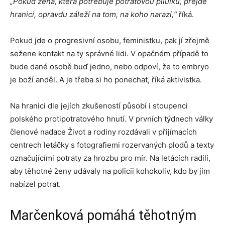
„Pokud žena, která potřebuje potratovou pilulku, přejde
hranici, opravdu záleží na tom, na koho narazí,“
říká.
Pokud jde o progresivní osobu, feministku, pak jí zřejmě
sežene kontakt na ty správné lidi. V opačném případě to
bude dané osobě buď jedno, nebo odpoví, že to embryo
je boží anděl. A je třeba si ho ponechat, říká aktivistka.
Na hranici dle jejích zkušeností působí i stoupenci
polského protipotratového hnutí. V prvních týdnech války
členové nadace Život a rodiny rozdávali v přijímacích
centrech letáčky s fotografiemi rozervaných plodů a texty
označujícími potraty za hrozbu pro mír. Na letácích radili,
aby těhotné ženy udávaly na policii kohokoliv, kdo by jim
nabízel potrat.
Marčenková pomáhá těhotným