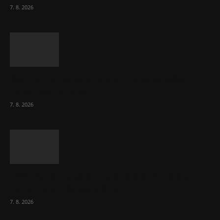
7. 8. 2026
Bez helmy na kolo, ale ani na koloběžku
nelez, varuje BESIP
7. 8. 2026
Přehledně: Jaká je hrazená prevence pro
ženy u praktika od ledna...
7. 8. 2026