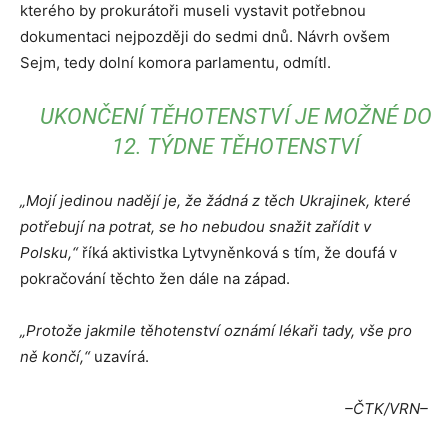
kterého by prokurátoři museli vystavit potřebnou
dokumentaci nejpozději do sedmi dnů. Návrh ovšem
Sejm, tedy dolní komora parlamentu, odmítl.
UKONČENÍ TĚHOTENSTVÍ JE MOŽNÉ DO
12. TÝDNE TĚHOTENSTVÍ
„Mojí jedinou nadějí je, že žádná z těch Ukrajinek, které
potřebují na potrat, se ho nebudou snažit zařídit v
Polsku,“
říká aktivistka Lytvyněnková s tím, že doufá v
pokračování těchto žen dále na západ.
„Protože jakmile těhotenství oznámí lékaři tady, vše pro
ně končí,“
uzavírá.
–ČTK/VRN–