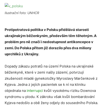
Ilustrační foto: UNHCR
Protipotratová politika v Polsku přidělává starosti
ukrajinským běženkyním, především těm těhotným. A
problém pro ně značí i nedostupnost antikoncepce v
zemi. Do Polska přitom již dorazilo přes dva miliony
uprchlíků z Ukrajiny.
Dopady zákazu potratů na území Polska na ukrajinské
běženkyně, které v zemi našly zázemí, potvrzují
zkušenosti mladé gynekoložky Myroslavy Marčenkové z
Kyjeva. Jedna z jejích pacientek se k ní na kliniku
objednala na
interrupci
kvůli vysokému riziku Downova
syndromu u plodu. K zákroku však kvůli bombardování
Kyjeva nedošlo a obě ženy odjely do sousedního Polska.