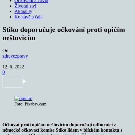
Očkování a covid
Životní styl
Aktuality
Ke kávě a čaji
Stiko doporučuje očkování proti opičím
neštovicím
Od
zdravezpravy
-
12. 6. 2022
0
Foto: Pixabay.com
Očkovat proti opičím neštovicím doporučují odborníci z
německé očkovací komise Stiko lidem v blízkém kontaktu s