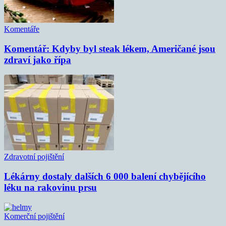
Komentáře
Komentář: Kdyby byl steak lékem, Američané jsou
zdraví jako řípa
Zdravotní pojištění
Lékárny dostaly dalších 6 000 balení chybějícího
léku na rakovinu prsu
Komerční pojištění