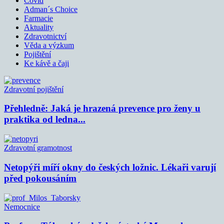
Covid
Adman´s Choice
Farmacie
Aktuality
Zdravotnictví
Věda a výzkum
Pojištění
Ke kávě a čaji
Zdravotní pojištění
Přehledně: Jaká je hrazená prevence pro ženy u
praktika od ledna...
Zdravotní gramotnost
Netopýři míří okny do českých ložnic. Lékaři varují
před pokousáním
Nemocnice