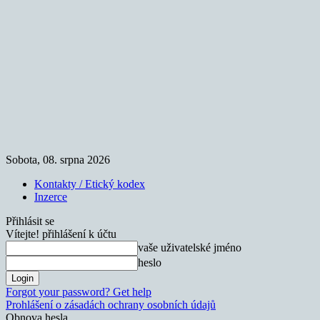
Sobota, 08. srpna 2026
Kontakty / Etický kodex
Inzerce
Přihlásit se
Vítejte! přihlášení k účtu
vaše uživatelské jméno
heslo
Forgot your password? Get help
Prohlášení o zásadách ochrany osobních údajů
Obnova hesla