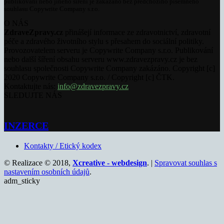
publikování nebo jiného šíření je zakázáno bez předchozího písemného
souhlasu Copywrite Company s.r.o.
O NÁS
ZdraveZpravy.cz
přinášejí informace ze zdravotnictví, zdravotní
péče a zdravého životního stylu s přesahem do sociální politiky.
Provozovatelem serveru je Copywrite Company s.r.o. Publikování
nebo další šíření obsahu serveru www.zdravezpravy.cz je bez
souhlasu společnosti Copywrite Company zakázáno. Copyright [c]
2020 Copywrite Company s.r.o. / Copyright [c] ČTK.
Kontaktujte nás:
info@zdravezpravy.cz
SLEDUJTE NÁS
INZERCE
Kontakty / Etický kodex
© Realizace © 2018,
Xcreative - webdesign
. |
Spravovat souhlas s
nastavením osobních údajů
.
adm_sticky