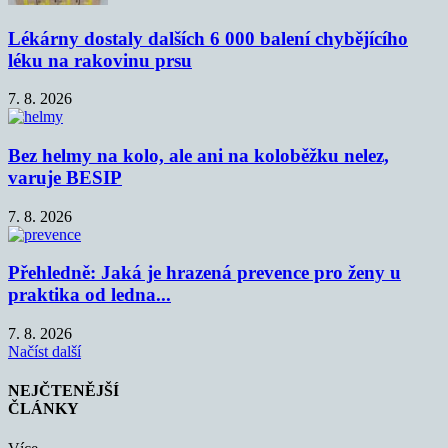
Lékárny dostaly dalších 6 000 balení chybějícího
léku na rakovinu prsu
7. 8. 2026
Bez helmy na kolo, ale ani na koloběžku nelez,
varuje BESIP
7. 8. 2026
Přehledně: Jaká je hrazená prevence pro ženy u
praktika od ledna...
7. 8. 2026
Načíst další
NEJČTENĚJŠÍ
ČLÁNKY