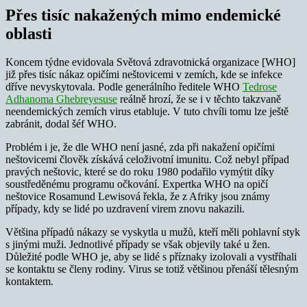
Přes tisíc nakažených mimo endemické
oblasti
Koncem týdne evidovala Světová zdravotnická organizace [WHO]
již přes tisíc nákaz opičími neštovicemi v zemích, kde se infekce
dříve nevyskytovala. Podle generálního ředitele WHO
Tedrose
Adhanoma Ghebreyesuse
reálně hrozí, že se i v těchto takzvaně
neendemických zemích virus etabluje. V tuto chvíli tomu lze ještě
zabránit, dodal šéf WHO.
Problém i je, že dle WHO není jasné, zda při nakažení opičími
neštovicemi člověk získává celoživotní imunitu. Což nebyl případ
pravých neštovic, které se do roku 1980 podařilo vymýtit díky
soustředěnému programu očkování. Expertka WHO na opičí
neštovice Rosamund Lewisová řekla, že z Afriky jsou známy
případy, kdy se lidé po uzdravení virem znovu nakazili.
Většina případů nákazy se vyskytla u mužů, kteří měli pohlavní styk
s jinými muži. Jednotlivé případy se však objevily také u žen.
Důležité podle WHO je, aby se lidé s příznaky izolovali a vystříhali
se kontaktu se členy rodiny. Virus se totiž většinou přenáší tělesným
kontaktem.