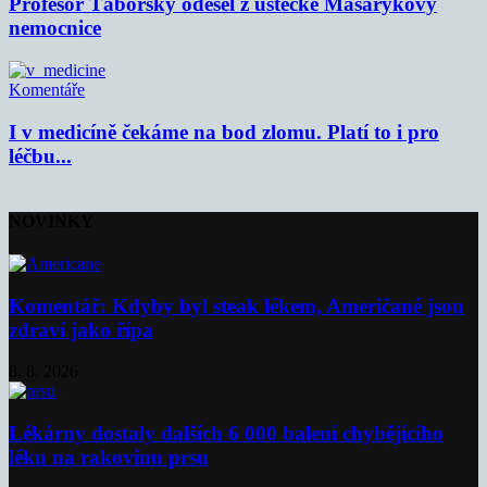
Profesor Táborský odešel z ústecké Masarykovy
nemocnice
Komentáře
I v medicíně čekáme na bod zlomu. Platí to i pro
léčbu...
NOVINKY
Komentář: Kdyby byl steak lékem, Američané jsou
zdraví jako řípa
8. 8. 2026
Lékárny dostaly dalších 6 000 balení chybějícího
léku na rakovinu prsu