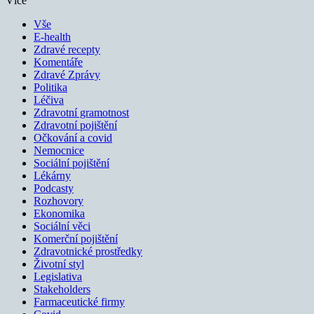
Více
Vše
E-health
Zdravé recepty
Komentáře
Zdravé Zprávy
Politika
Léčiva
Zdravotní gramotnost
Zdravotní pojištění
Očkování a covid
Nemocnice
Sociální pojištění
Lékárny
Podcasty
Rozhovory
Ekonomika
Sociální věci
Komerční pojištění
Zdravotnické prostředky
Životní styl
Legislativa
Stakeholders
Farmaceutické firmy