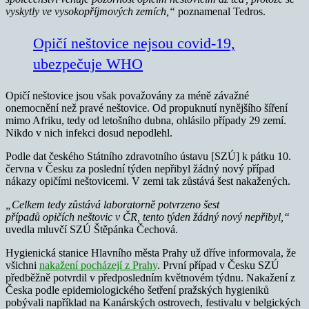
vyskytly ve vysokopříjmových zemích,“
poznamenal Tedros.
Opičí neštovice nejsou covid-19,
ubezpečuje WHO
Opičí neštovice jsou však považovány za méně závažné
onemocnění než pravé neštovice. Od propuknutí nynějšího šíření
mimo Afriku, tedy od letošního dubna, ohlásilo případy 29 zemí.
Nikdo v nich infekci dosud nepodlehl.
Podle dat českého Státního zdravotního ústavu [SZÚ] k pátku 10.
června v Česku za poslední týden nepřibyl žádný nový případ
nákazy opičími neštovicemi. V zemi tak zůstává šest nakažených.
„Celkem tedy zůstává laboratorně potvrzeno šest
případů opičích neštovic v ČR, tento týden žádný nový nepřibyl,“
uvedla mluvčí SZÚ Štěpánka Čechová.
Hygienická stanice Hlavního města Prahy už dříve informovala, že
všichni
nakažení pocházejí z Prahy
. První případ v Česku SZÚ
předběžně potvrdil v předposledním květnovém týdnu. Nakažení z
Česka podle epidemiologického šetření pražských hygieniků
pobývali například na Kanárských ostrovech, festivalu v belgických