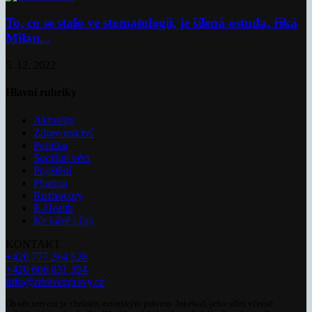
To, co se stalo ve stomatologii, je šílená ostuda, říká
Milan...
5. 12. 2022
Hlavní rubriky
Aktuality
Zdravotnictví
Politika
Sociální věci
Pojištění
Pharma
Rozhovory
E-Health
Ke kávě i čaji
KONTAKT
+420 777 264 528
+420 606 831 394
info@zdravezpravy.cz
Obsah serveru je chráněn autorským právem. Jakékoli jeho užití včetně