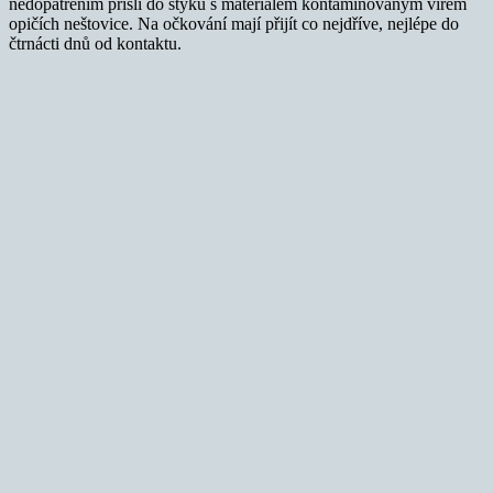
nedopatřením přišli do styku s materiálem kontaminovaným virem
opičích neštovice. Na očkování mají přijít co nejdříve, nejlépe do
čtrnácti dnů od kontaktu.