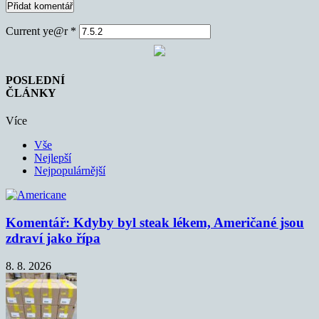
Current ye@r
*
POSLEDNÍ
ČLÁNKY
Více
Vše
Nejlepší
Nejpopulárnější
Komentář: Kdyby byl steak lékem, Američané jsou
zdraví jako řípa
8. 8. 2026