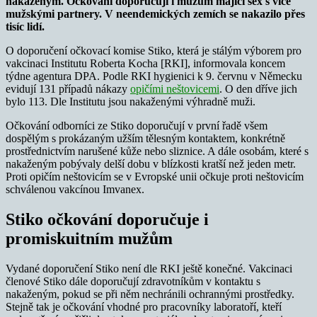
nakaženým. Očkování doporučují i mužům mající sex s více
mužskými partnery. V neendemických zemích se nakazilo přes
tisíc lidí.
O doporučení očkovací komise Stiko, která je stálým výborem pro
vakcinaci Institutu Roberta Kocha [RKI], informovala koncem
týdne agentura DPA. Podle RKI hygienici k 9. červnu v Německu
evidují 131 případů nákazy
opičími neštovicemi
. O den dříve jich
bylo 113. Dle Institutu jsou nakaženými výhradně muži.
Očkování odborníci ze Stiko doporučují v první řadě všem
dospělým s prokázaným užším tělesným kontaktem, konkrétně
prostřednictvím narušené kůže nebo sliznice. A dále osobám, které s
nakaženým pobývaly delší dobu v blízkosti kratší než jeden metr.
Proti opičím neštovicím se v Evropské unii očkuje proti neštovicím
schválenou vakcínou Imvanex.
Stiko očkování doporučuje i
promiskuitním mužům
Vydané doporučení Stiko není dle RKI ještě konečné. Vakcinaci
členové Stiko dále doporučují zdravotníkům v kontaktu s
nakaženým, pokud se při něm nechránili ochrannými prostředky.
Stejně tak je očkování vhodné pro pracovníky laboratoří, kteří