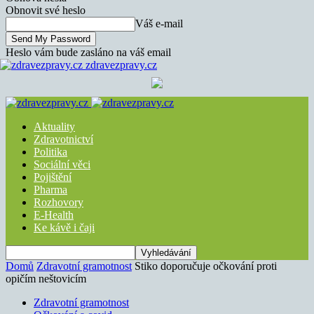
Obnovit své heslo
Váš e-mail
Heslo vám bude zasláno na váš email
zdravezpravy.cz
Aktuality
Zdravotnictví
Politika
Sociální věci
Pojištění
Pharma
Rozhovory
E-Health
Ke kávě i čaji
Domů
Zdravotní gramotnost
Stiko doporučuje očkování proti
opičím neštovicím
Zdravotní gramotnost