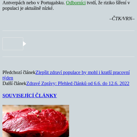
Antverpách nebo v Portugalsku.
Odborníci
tvrdí, že riziko šíření v
populaci je aktuálně nízké.
–ČTK/VRN–
Předchozí článek
Zlepšit zdraví populace by mohl i kratší pracovní
týden
Další článek
Zdravé Zprávy: Přehled článků od 6.6. do 12.6. 2022
SOUVISEJÍCÍ ČLÁNKY