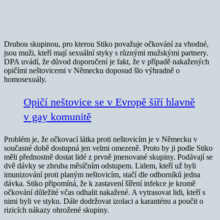
Druhou skupinou, pro kterou Stiko považuje očkování za vhodné,
jsou muži, kteří mají sexuální styky s různými mužskými partnery.
DPA uvádí, že důvod doporučení je fakt, že v případě nakažených
opičími neštovicemi v Německu doposud šlo výhradně o
homosexuály.
Opičí neštovice se v Evropě šíří hlavně
v gay komunitě
Problém je, že očkovací látka proti neštovicím je v Německu v
současné době dostupná jen velmi omezeně. Proto by ji podle Stiko
měli přednostně dostat lidé z prvně jmenované skupiny. Podávají se
dvě dávky se zhruba měsíčním odstupem. Lidem, kteří už byli
imunizování proti planým neštovicím, stačí dle odborníků jedna
dávka. Stiko připomíná, že k zastavení šíření infekce je kromě
očkování důležité včas odhalit nakažené. A vytrasovat lidi, kteří s
nimi byli ve styku. Dále dodržovat izolaci a karanténu a poučit o
rizicích nákazy ohrožené skupiny.