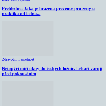
Přehledně: Jaká je hrazená prevence pro ženy u
praktika od ledna...
Zdravotní gramotnost
Netopýři míří okny do českých ložnic. Lékaři varují
před pokousáním