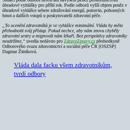
úhradové vyhlášky pro příští rok. Podle odborů vyšší objem peněz v
úhradové vyhlášce sebere zdražování energií, potravin, pohonných
hmot a dalších vstupů u poskytovatelů zdravotní péče.
„To ocenění zdravotníků je ve vyhlášce minimální. Vláda by měla
přehodnotit svůj přístup. Pokud nechce, aby nám znovu chyběly
zdravotní sestry a migrovali nám lékaři. Bez perspektivy zdravotníky
neudržíme,“
uvedla nedávno pro
ZdraveZpravy.cz
předsedkyně
Odborového svazu zdravotnictví a sociální péče ČR [OSZSP]
Dagmar Žitníková.
Vláda dala facku všem zdravotníkům,
tvrdí odbory