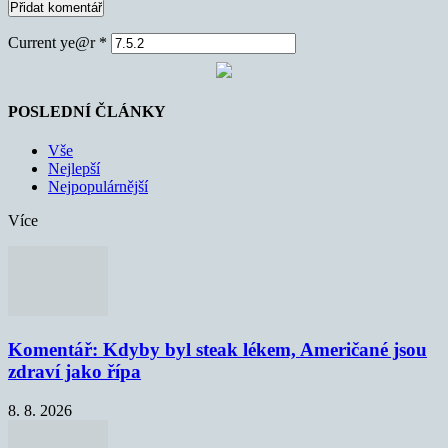
Current ye@r
*
POSLEDNÍ ČLÁNKY
Vše
Nejlepší
Nejpopulárnější
Více
Komentář: Kdyby byl steak lékem, Američané jsou
zdraví jako řípa
8. 8. 2026