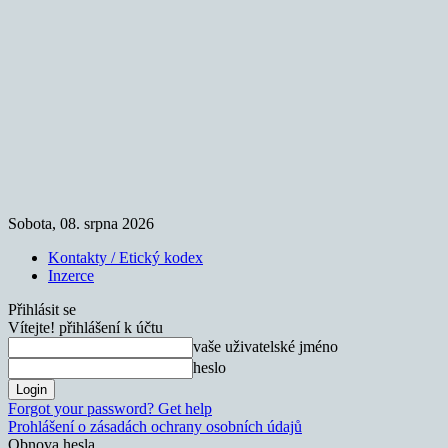
Sobota, 08. srpna 2026
Kontakty / Etický kodex
Inzerce
Přihlásit se
Vítejte! přihlášení k účtu
vaše uživatelské jméno
heslo
Forgot your password? Get help
Prohlášení o zásadách ochrany osobních údajů
Obnova hesla