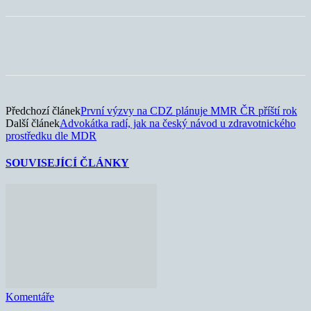
Předchozí článek
První výzvy na CDZ plánuje MMR ČR příští rok
Další článek
Advokátka radí, jak na český návod u zdravotnického
prostředku dle MDR
SOUVISEJÍCÍ ČLÁNKY
Komentáře