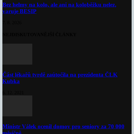
Bez helmy na kolo, ale ani na koloběžku nelez,
varuje BESIP
7. 8. 2026
NEJDISKUTOVANĚJŠÍ ČLÁNKY
Část lékařů tvrdě zaútočila na prezidenta ČLK
Kubka
6. 12. 2021
Ministr Válek ocenil domov pro seniory za 70 000
měsíčně