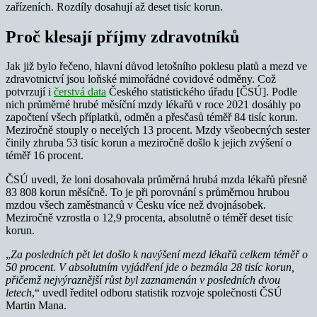
zařízeních. Rozdíly dosahují až deset tisíc korun.
Proč klesají příjmy zdravotníků
Jak již bylo řečeno, hlavní důvod letošního poklesu platů a mezd ve
zdravotnictví jsou loňské mimořádné covidové odměny. Což
potvrzují i
čerstvá data
Českého statistického úřadu [ČSÚ]. Podle
nich průměrné hrubé měsíční mzdy lékařů v roce 2021 dosáhly po
započtení všech příplatků, odměn a přesčasů téměř 84 tisíc korun.
Meziročně stouply o necelých 13 procent. Mzdy všeobecných sester
činily zhruba 53 tisíc korun a meziročně došlo k jejich zvýšení o
téměř 16 procent.
ČSÚ uvedl, že loni dosahovala průměrná hrubá mzda lékařů přesně
83 808 korun měsíčně. To je při porovnání s průměrnou hrubou
mzdou všech zaměstnanců v Česku více než dvojnásobek.
Meziročně vzrostla o 12,9 procenta, absolutně o téměř deset tisíc
korun.
„
Za posledních pět let došlo k navýšení mezd lékařů celkem téměř o
50 procent. V absolutním vyjádření jde o bezmála 28 tisíc korun,
přičemž nejvýraznější růst byl zaznamenán v posledních dvou
letech
,“ uvedl ředitel odboru statistik rozvoje společnosti ČSÚ
Martin Mana.