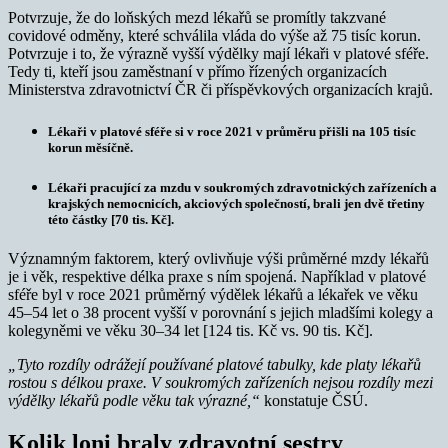
Potvrzuje, že do loňských mezd lékařů se promítly takzvané
covidové odměny, které schválila vláda do výše až 75 tisíc korun.
Potvrzuje i to, že výrazně vyšší výdělky mají lékaři v platové sféře.
Tedy ti, kteří jsou zaměstnaní v přímo řízených organizacích
Ministerstva zdravotnictví ČR či příspěvkových organizacích krajů.
Lékaři v platové sféře
si v roce 2021 v průměru přišli na 105 tisíc
korun měsíčně.
Lékaři pracující za mzdu
v soukromých zdravotnických zařízeních a
krajských nemocnicích, akciových společností, brali jen dvě třetiny
této částky [70 tis. Kč].
Významným faktorem, který ovlivňuje výši průměrné mzdy lékařů
je i věk, respektive délka praxe s ním spojená. Například v platové
sféře byl v roce 2021 průměrný výdělek lékařů a lékařek ve věku
45–54 let o 38 procent vyšší v porovnání s jejich mladšími kolegy a
kolegyněmi ve věku 30–34 let [124 tis. Kč vs. 90 tis. Kč].
„Tyto rozdíly odrážejí používané platové tabulky, kde platy lékařů
rostou s délkou praxe. V soukromých zařízeních nejsou rozdíly mezi
výdělky lékařů podle věku tak výrazné,“
konstatuje ČSÚ.
Kolik loni braly zdravotní sestry