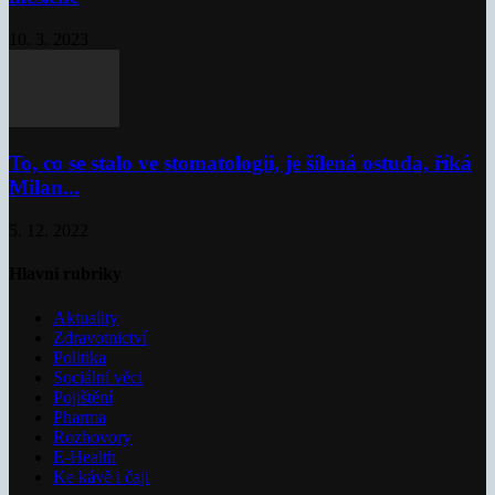
10. 3. 2023
To, co se stalo ve stomatologii, je šílená ostuda, říká
Milan...
5. 12. 2022
Hlavní rubriky
Aktuality
Zdravotnictví
Politika
Sociální věci
Pojištění
Pharma
Rozhovory
E-Health
Ke kávě i čaji