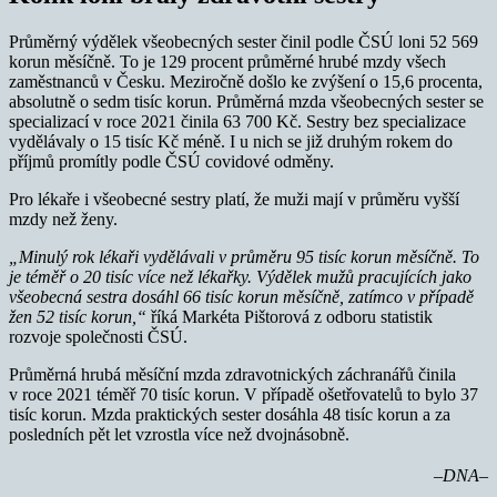
Průměrný výdělek všeobecných sester činil podle ČSÚ loni 52 569
korun měsíčně. To je 129 procent průměrné hrubé mzdy všech
zaměstnanců v Česku. Meziročně došlo ke zvýšení o 15,6 procenta,
absolutně o sedm tisíc korun. Průměrná mzda všeobecných sester se
specializací v roce 2021 činila 63 700 Kč. Sestry bez specializace
vydělávaly o 15 tisíc Kč méně. I u nich se již druhým rokem do
příjmů promítly podle ČSÚ covidové odměny.
Pro lékaře i všeobecné sestry platí, že muži mají v průměru vyšší
mzdy než ženy.
„Minulý rok lékaři vydělávali v průměru 95 tisíc korun měsíčně. To
je téměř o 20 tisíc více než lékařky. Výdělek mužů pracujících jako
všeobecná sestra dosáhl 66 tisíc korun měsíčně, zatímco v případě
žen 52 tisíc korun,“
říká Markéta Pištorová z odboru statistik
rozvoje společnosti ČSÚ.
Průměrná hrubá měsíční mzda zdravotnických záchranářů činila
v roce 2021 téměř 70 tisíc korun. V případě ošetřovatelů to bylo 37
tisíc korun. Mzda praktických sester dosáhla 48 tisíc korun a za
posledních pět let vzrostla více než dvojnásobně.
–DNA–