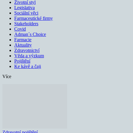
Životní styl
Legislativa
Sociální věci
Farmaceutické firmy
Stakeholders
Covid
Adman´s Choice
Farmacie
Aktuality
Zdravotnictví
Věda a výzkum
Pojištění
Ke kávě a čaji
Více
Zdravotní pojištění