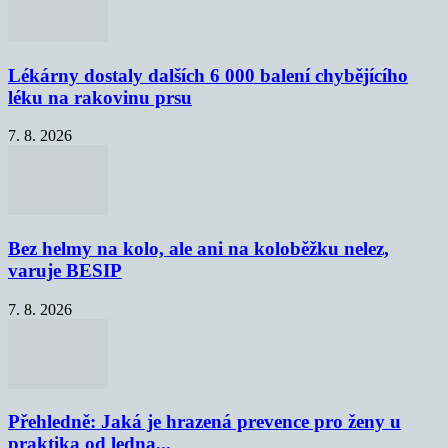
Lékárny dostaly dalších 6 000 balení chybějícího
léku na rakovinu prsu
7. 8. 2026
Bez helmy na kolo, ale ani na koloběžku nelez,
varuje BESIP
7. 8. 2026
Přehledně: Jaká je hrazená prevence pro ženy u
praktika od ledna...