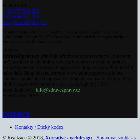
KONTAKT
+420 777 264 528
+420 606 831 394
info@zdravezpravy.cz
Obsah serveru je chráněn autorským právem. Jakékoli jeho užití včetně
publikování nebo jiného šíření je zakázáno bez předchozího písemného
souhlasu Copywrite Company s.r.o.
O NÁS
ZdraveZpravy.cz
přinášejí informace ze zdravotnictví, zdravotní
péče a zdravého životního stylu s přesahem do sociální politiky.
Provozovatelem serveru je Copywrite Company s.r.o. Publikování
nebo další šíření obsahu serveru www.zdravezpravy.cz je bez
souhlasu společnosti Copywrite Company zakázáno. Copyright [c]
2020 Copywrite Company s.r.o. / Copyright [c] ČTK.
Kontaktujte nás:
info@zdravezpravy.cz
SLEDUJTE NÁS
INZERCE
Kontakty / Etický kodex
© Realizace © 2018,
Xcreative - webdesign
. |
Spravovat souhlas s