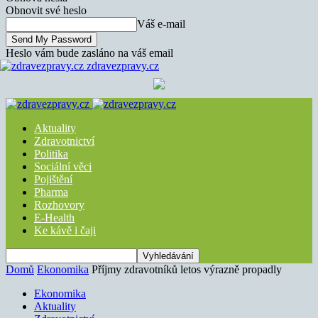
Obnovit své heslo
Váš e-mail
Heslo vám bude zasláno na váš email
zdravezpravy.cz
Aktuality
Zdravotnictví
Politika
Sociální věci
Pojištění
Pharma
Rozhovory
E-Health
Ke kávě i čaji
Domů
Ekonomika
Příjmy zdravotníků letos výrazně propadly
Ekonomika
Aktuality