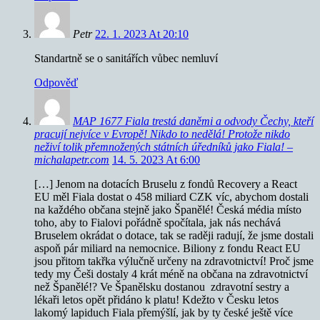
Petr
22. 1. 2023 At 20:10
Standartně se o sanitářích vůbec nemluví
Odpověď
MAP 1677 Fiala trestá daněmi a odvody Čechy, kteří
pracují nejvíce v Evropě! Nikdo to nedělá! Protože nikdo
neživí tolik přemnožených státních úředníků jako Fiala! –
michalapetr.com
14. 5. 2023 At 6:00
[…] Jenom na dotacích Bruselu z fondů Recovery a React
EU měl Fiala dostat o 458 miliard CZK víc, abychom dostali
na každého občana stejně jako Španělé! Česká média místo
toho, aby to Fialovi pořádně spočítala, jak nás nechává
Bruselem okrádat o dotace, tak se raději radují, že jsme dostali
aspoň pár miliard na nemocnice. Biliony z fondu React EU
jsou přitom takřka výlučně určeny na zdravotnictví! Proč jsme
tedy my Češi dostaly 4 krát méně na občana na zdravotnictví
než Španělé!? Ve Španělsku dostanou zdravotní sestry a
lékaři letos opět přidáno k platu! Kdežto v Česku letos
lakomý lapiduch Fiala přemýšlí, jak by ty české ještě více