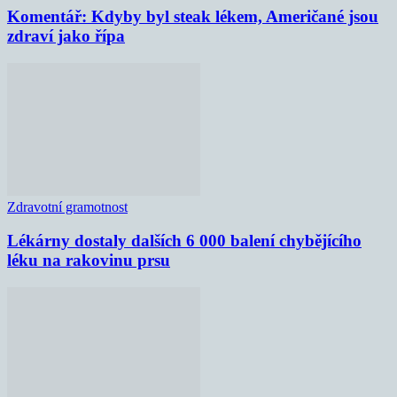
Komentář: Kdyby byl steak lékem, Američané jsou
zdraví jako řípa
Zdravotní gramotnost
Lékárny dostaly dalších 6 000 balení chybějícího
léku na rakovinu prsu