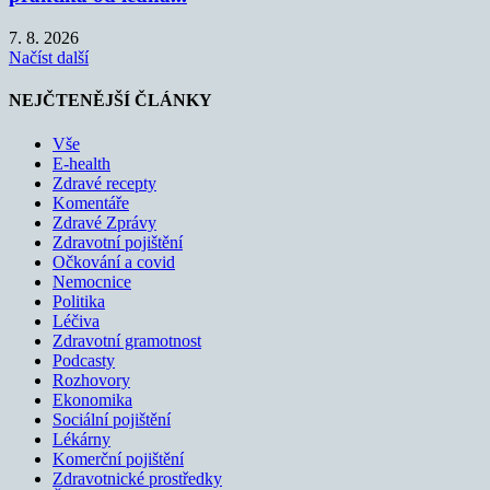
7. 8. 2026
Načíst další
NEJČTENĚJŠÍ ČLÁNKY
Vše
E-health
Zdravé recepty
Komentáře
Zdravé Zprávy
Zdravotní pojištění
Očkování a covid
Nemocnice
Politika
Léčiva
Zdravotní gramotnost
Podcasty
Rozhovory
Ekonomika
Sociální pojištění
Lékárny
Komerční pojištění
Zdravotnické prostředky