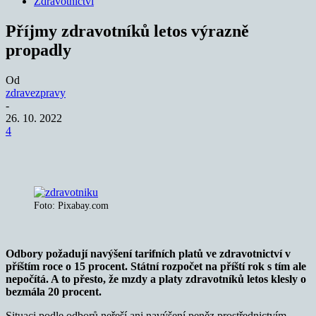
Zdravotnictví
Příjmy zdravotníků letos výrazně
propadly
Od
zdravezpravy
-
26. 10. 2022
4
Foto: Pixabay.com
Odbory požadují navýšení tarifních platů ve zdravotnictví v
příštím roce o 15 procent. Státní rozpočet na příští rok s tím ale
nepočítá. A to přesto, že mzdy a platy zdravotníků letos klesly o
bezmála 20 procent.
Situaci podle odborů neřeší ani navýšení peněz prostřednictvím