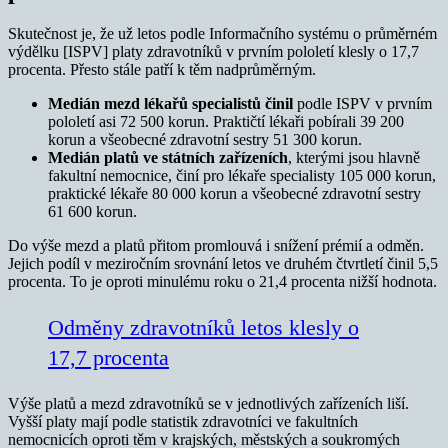
Skutečnost je, že už letos podle Informačního systému o průměrném
výdělku [ISPV] platy zdravotníků v prvním pololetí klesly o 17,7
procenta. Přesto stále patří k těm nadprůměrným.
Medián mezd lékařů specialistů činil
podle ISPV v prvním
pololetí asi 72 500 korun. Praktičtí lékaři pobírali 39 200
korun a všeobecné zdravotní sestry 51 300 korun.
Medián platů ve státních zařízeních
, kterými jsou hlavně
fakultní nemocnice, činí pro lékaře specialisty 105 000 korun,
praktické lékaře 80 000 korun a všeobecné zdravotní sestry
61 600 korun.
Do výše mezd a platů přitom promlouvá i snížení prémií a odměn.
Jejich podíl v meziročním srovnání letos ve druhém čtvrtletí činil 5,5
procenta. To je oproti minulému roku o 21,4 procenta nižší hodnota.
Odměny zdravotníků letos klesly o
17,7 procenta
Výše platů a mezd zdravotníků se v jednotlivých zařízeních liší.
Vyšší platy mají podle statistik zdravotníci ve fakultních
nemocnicích oproti těm v krajských, městských a soukromých