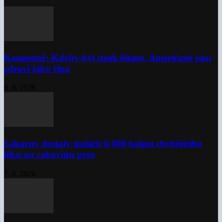
Komentář: Kdyby byl steak lékem, Američané jsou
zdraví jako řípa
8. 8. 2026
Lékárny dostaly dalších 6 000 balení chybějícího
léku na rakovinu prsu
7. 8. 2026