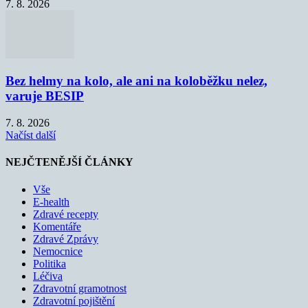
7. 8. 2026
Bez helmy na kolo, ale ani na koloběžku nelez,
varuje BESIP
7. 8. 2026
Načíst další
NEJČTENĚJŠÍ ČLÁNKY
Vše
E-health
Zdravé recepty
Komentáře
Zdravé Zprávy
Nemocnice
Politika
Léčiva
Zdravotní gramotnost
Zdravotní pojištění