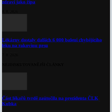
zdraví jako řípa
8. 8. 2026
Lékárny dostaly dalších 6 000 balení chybějícího
léku na rakovinu prsu
7. 8. 2026
NEJDISKUTOVANĚJŠÍ ČLÁNKY
Část lékařů tvrdě zaútočila na prezidenta ČLK
Kubka