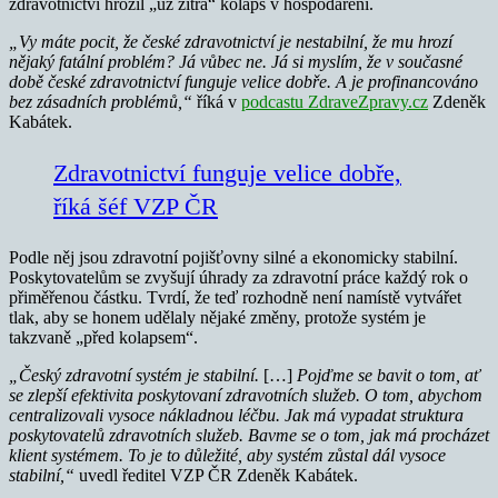
zdravotnictví hrozil „už zítra“ kolaps v hospodaření.
„Vy máte pocit, že české zdravotnictví je nestabilní, že mu hrozí
nějaký fatální problém? Já vůbec ne. Já si myslím, že v současné
době české zdravotnictví funguje velice dobře. A je profinancováno
bez zásadních problémů,“
říká v
podcastu ZdraveZpravy.cz
Zdeněk
Kabátek.
Zdravotnictví funguje velice dobře,
říká šéf VZP ČR
Podle něj jsou zdravotní pojišťovny silné a ekonomicky stabilní.
Poskytovatelům se zvyšují úhrady za zdravotní práce každý rok o
přiměřenou částku. Tvrdí, že teď rozhodně není namístě vytvářet
tlak, aby se honem udělaly nějaké změny, protože systém je
takzvaně „před kolapsem“.
„Český zdravotní systém je stabilní.
[…]
Pojďme se bavit o tom, ať
se zlepší efektivita poskytovaní zdravotních služeb. O tom, abychom
centralizovali vysoce nákladnou léčbu. Jak má vypadat struktura
poskytovatelů zdravotních služeb. Bavme se o tom, jak má procházet
klient systémem. To je to důležité, aby systém zůstal dál vysoce
stabilní,“
uvedl ředitel VZP ČR Zdeněk Kabátek.