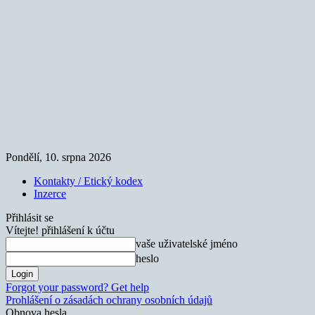
Pondělí, 10. srpna 2026
Kontakty / Etický kodex
Inzerce
Přihlásit se
Vítejte! přihlášení k účtu
vaše uživatelské jméno
heslo
Forgot your password? Get help
Prohlášení o zásadách ochrany osobních údajů
Obnova hesla