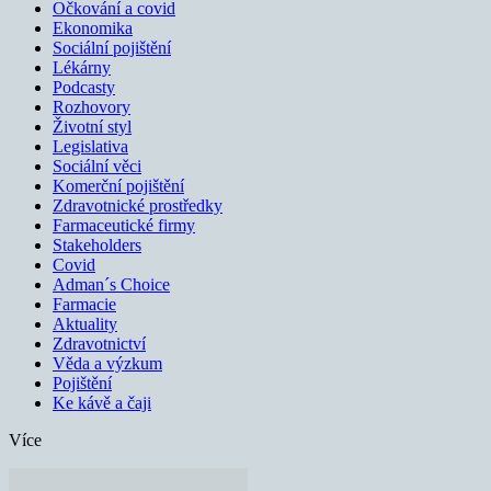
Očkování a covid
Ekonomika
Sociální pojištění
Lékárny
Podcasty
Rozhovory
Životní styl
Legislativa
Sociální věci
Komerční pojištění
Zdravotnické prostředky
Farmaceutické firmy
Stakeholders
Covid
Adman´s Choice
Farmacie
Aktuality
Zdravotnictví
Věda a výzkum
Pojištění
Ke kávě a čaji
Více