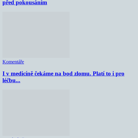
před pokousáním
Komentáře
I v medicíně čekáme na bod zlomu. Platí to i pro
léčbu...