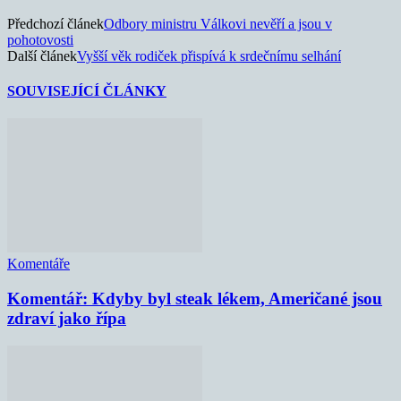
Předchozí článek
Odbory ministru Válkovi nevěří a jsou v
pohotovosti
Další článek
Vyšší věk rodiček přispívá k srdečnímu selhání
SOUVISEJÍCÍ ČLÁNKY
Komentáře
Komentář: Kdyby byl steak lékem, Američané jsou
zdraví jako řípa