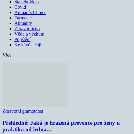
Stakeholders
Covid
Adman´s Choice
Farmacie
Aktuality
Zdravotnictví
Věda a výzkum
Pojištění
Ke kávě a čaji
Více
Zdravotní gramotnost
Přehledně: Jaká je hrazená prevence pro ženy u
praktika od ledna...