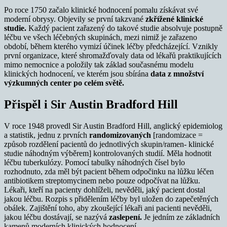
Po roce 1750 začalo klinické hodnocení pomalu získávat své
moderní obrysy. Objevily se první takzvané
zkřížené klinické
studie.
Každý pacient zařazený do takové studie absolvuje postupně
léčbu ve všech léčebných skupinách, mezi nimiž je zařazeno
období, během kterého vymizí účinek léčby předcházející. Vznikly
první organizace, které shromažďovaly data od lékařů praktikujících
mimo nemocnice a položily tak základ současnému modelu
klinických hodnocení, ve kterém jsou sbírána
data z množství
výzkumných center po celém světě.
Přispěl i Sir Austin Bradford Hill
V roce 1948 provedl Sir Austin Bradford Hill, anglický epidemiolog
a statistik, jednu z prvních
randomizovaných
[randomizace =
způsob rozdělení pacientů do jednotlivých skupin/ramen- klinické
studie náhodným výběrem] kontrolovaných studií. Měla hodnotit
léčbu tuberkulózy. Pomocí tabulky náhodných čísel bylo
rozhodnuto, zda měl být pacient během odpočinku na lůžku léčen
antibiotikem streptomycinem nebo pouze odpočívat na lůžku.
Lékaři, kteří na pacienty dohlíželi, nevěděli, jaký pacient dostal
jakou léčbu. Rozpis s přidělením léčby byl uložen do zapečetěných
obálek. Zajištění toho, aby zkoušející lékaři ani pacienti nevěděli,
jakou léčbu dostávají, se nazývá
zaslepení.
Je jedním ze základních
kamenů moderních klinických hodnocení.