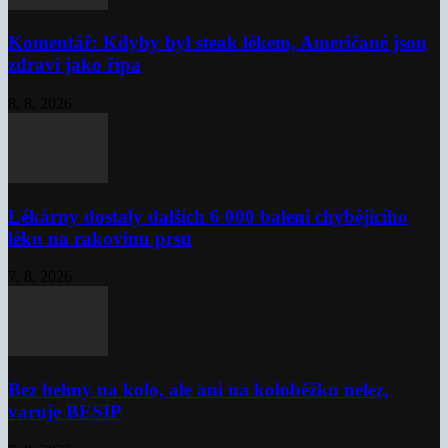
Komentář: Kdyby byl steak lékem, Američané jsou
zdraví jako řípa
8. 8. 2026
Lékárny dostaly dalších 6 000 balení chybějícího
léku na rakovinu prsu
7. 8. 2026
Bez helmy na kolo, ale ani na koloběžku nelez,
varuje BESIP