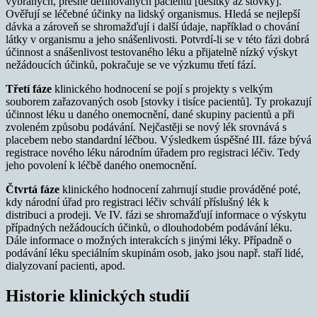
vybraných, přesně definovaných pacientů [desítky až stovky].
Ověřují se léčebné účinky na lidský organismus. Hledá se nejlepší
dávka a zároveň se shromažďují i další údaje, například o chování
látky v organismu a jeho snášenlivosti. Potvrdí-li se v této fázi dobrá
účinnost a snášenlivost testovaného léku a přijatelně nízký výskyt
nežádoucích účinků, pokračuje se ve výzkumu třetí fází.
Třetí fáze
klinického hodnocení se pojí s projekty s velkým
souborem zařazovaných osob [stovky i tisíce pacientů]. Ty prokazují
účinnost léku u daného onemocnění, dané skupiny pacientů a při
zvoleném způsobu podávání. Nejčastěji se nový lék srovnává s
placebem nebo standardní léčbou. Výsledkem úspěšné III. fáze bývá
registrace nového léku národním úřadem pro registraci léčiv. Tedy
jeho povolení k léčbě daného onemocnění.
Čtvrtá fáze
klinického hodnocení zahrnují studie prováděné poté,
kdy národní úřad pro registraci léčiv schválí příslušný lék k
distribuci a prodeji. Ve IV. fázi se shromažďují informace o výskytu
případných nežádoucích účinků, o dlouhodobém podávání léku.
Dále informace o možných interakcích s jinými léky. Případně o
podávání léku speciálním skupinám osob, jako jsou např. staří lidé,
dialyzovaní pacienti, apod.
Historie klinických studií