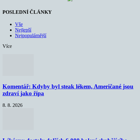
POSLEDNÍ ČLÁNKY
Vše
Nejlepší
Nejpopulárnější
Více
Komentář: Kdyby byl steak lékem, Američané jsou
zdraví jako řípa
8. 8. 2026