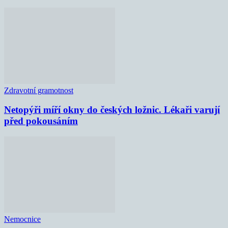
Zdravotní gramotnost
Netopýři míří okny do českých ložnic. Lékaři varují
před pokousáním
Nemocnice