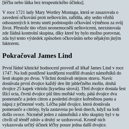
[léčba nebo látka bez terapeutického účinku].
V roce 1721 lady Mary Wortley Montagu, která se zasazovala o
zavedení očkování proti neštovicím, zařídila, aby sedm vězňů
odsouzených k trestu smrti podstoupilo očkování výměnou za svůj
život. Přestože tito vězni neonemocněli neštovicemi, neexistovala
zde žádná kontrolní skupina, díky které by bylo možno porovnat,
zda byl tento výsledek způsoben očkováním nebo nějakým jiným
faktorem.
Pokračoval James Lind
První řádné klinické hodnocení provedl až lékař James Lind v roce
1747. Na lodi postižené kurdějemi rozdělil dvanáct námořníků do
šesti skupin po dvou. Všichni dostávali stejnou stravu. Navíc
dostávala první dvojice každý den litr jablečného moštu, druhá
dvojice 25 kapek vitriolu [kyselina sírová]. Třetí dvojice dostala šest
lžící octa, čtvrtá dvojice půl litru mořské vody, pátá dvojice dva
pomeranče a jeden citron a poslední dvojice kořeněnou pastu a
nápoj z ječmenné vody. Léčba páté dvojice, která dostávala
pomeranče a citróny, byla zastavena po šesti dnech, když na lodi
došlo ovoce. Nicméně jeden z námořníků z této skupiny byl v tu
chvíli už téměř zdráv a druhý se uzdravoval. Kromě nich
vykazovala určitý účinek léčby pouze jedna další dvojice.