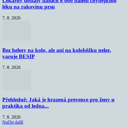
Lékárny dostaly dalších 6 000 balení chybějícího
léku na rakovinu prsu
7. 8. 2026
Bez helmy na kolo, ale ani na koloběžku nelez,
varuje BESIP
7. 8. 2026
Přehledně: Jaká je hrazená prevence pro ženy u
praktika od ledna...
7. 8. 2026
Načíst další