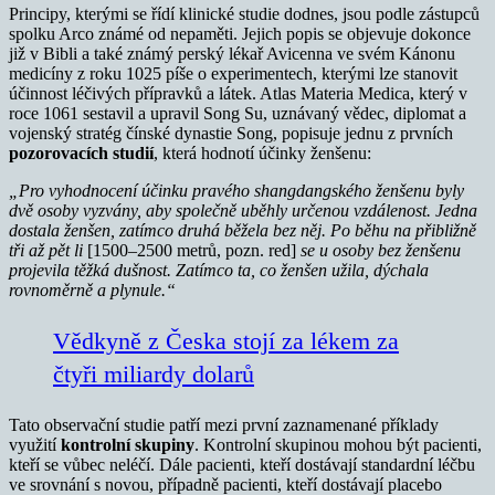
Principy, kterými se řídí klinické studie dodnes, jsou podle zástupců
spolku Arco známé od nepaměti. Jejich popis se objevuje dokonce
již v Bibli a také známý perský lékař Avicenna ve svém Kánonu
medicíny z roku 1025 píše o experimentech, kterými lze stanovit
účinnost léčivých přípravků a látek. Atlas Materia Medica, který v
roce 1061 sestavil a upravil Song Su, uznávaný vědec, diplomat a
vojenský stratég čínské dynastie Song, popisuje jednu z prvních
pozorovacích studií
, která hodnotí účinky ženšenu:
„Pro vyhodnocení účinku pravého shangdangského ženšenu byly
dvě osoby vyzvány, aby společně uběhly určenou vzdálenost. Jedna
dostala ženšen, zatímco druhá běžela bez něj. Po běhu na přibližně
tři až pět li
[1500–2500 metrů, pozn. red]
se u osoby bez ženšenu
projevila těžká dušnost. Zatímco ta, co ženšen užila, dýchala
rovnoměrně a plynule.“
Vědkyně z Česka stojí za lékem za
čtyři miliardy dolarů
Tato observační studie patří mezi první zaznamenané příklady
využití
kontrolní skupiny
. Kontrolní skupinou mohou být pacienti,
kteří se vůbec neléčí. Dále pacienti, kteří dostávají standardní léčbu
ve srovnání s novou, případně pacienti, kteří dostávají placebo