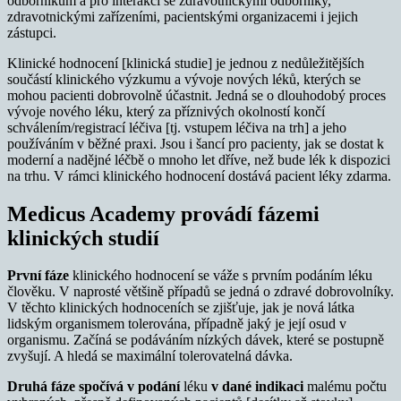
odborníkům a pro interakci se zdravotnickými odborníky,
zdravotnickými zařízeními, pacientskými organizacemi i jejich
zástupci.
Klinické hodnocení [klinická studie] je jednou z nedůležitějších
součástí klinického výzkumu a vývoje nových léků, kterých se
mohou pacienti dobrovolně účastnit. Jedná se o dlouhodobý proces
vývoje nového léku, který za příznivých okolností končí
schválením/registrací léčiva [tj. vstupem léčiva na trh] a jeho
používáním v běžné praxi. Jsou i šancí pro pacienty, jak se dostat k
moderní a nadějné léčbě o mnoho let dříve, než bude lék k dispozici
na trhu. V rámci klinického hodnocení dostává pacient léky zdarma.
Medicus Academy provádí fázemi
klinických studií
První fáze
klinického hodnocení se váže s prvním podáním léku
člověku. V naprosté většině případů se jedná o zdravé dobrovolníky.
V těchto klinických hodnoceních se zjišťuje, jak je nová látka
lidským organismem tolerována, případně jaký je její osud v
organismu. Začíná se podáváním nízkých dávek, které se postupně
zvyšují. A hledá se maximální tolerovatelná dávka.
Druhá fáze spočívá v podání
léku
v dané indikaci
malému počtu