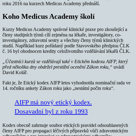
roku 2016 na kurzech Medicus Academy přednáší.
Koho Medicus Academy školí
Kurzy Medicus Academy správné klinické praxe pro zkoušející a
členy studijních týmů cílí zejména na lékaře, investigátory, co-
investigátory, zdravotní sestry a všechny členy týmů klinických
studií. Například kurz pořádaný podle Stavovského předpisu ČLK
č. 16 byl ohodnocen kredity celoživotního vzdělávání lékařů ČLK.
„Účastníci kurzů se vzdělávají také v Etickém kodexu AIFP, který
před několika dny obdržel prestižní ocenění Zákon roku,“
uvádí
David Kolář.
Fakt je, že Etický kodex AIFP letos vyhodnotila nominační rada ve
14. ročníku ankety Zákon roku jako „nestátní počin roku“.
AIFP má nový etický kodex.
Dosavadní byl z roku 1993
Kodex obecně zahrnuje soubor etických pravidel odsouhlasených
členy AIFP pro propagaci léčivých přípravků vůči zdravotnickým