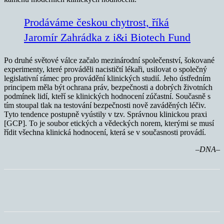
Prodáváme českou chytrost, říká
Jaromír Zahrádka z i&i Biotech Fund
Po druhé světové válce začalo mezinárodní společenství, šokované
experimenty, které prováděli nacističtí lékaři, usilovat o společný
legislativní rámec pro provádění klinických studií. Jeho ústředním
principem měla být ochrana práv, bezpečnosti a dobrých životních
podmínek lidí, kteří se klinických hodnocení zúčastní. Současně s
tím stoupal tlak na testování bezpečnosti nově zaváděných léčiv.
Tyto tendence postupně vyústily v tzv. Správnou klinickou praxi
[GCP]. To je soubor etických a vědeckých norem, kterými se musí
řídit všechna klinická hodnocení, která se v současnosti provádí.
–DNA–