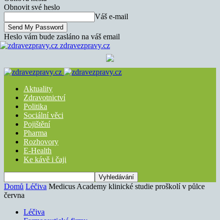
Obnovit své heslo
Váš e-mail
Heslo vám bude zasláno na váš email
zdravezpravy.cz
Aktuality
Zdravotnictví
Politika
Sociální věci
Pojištění
Pharma
Rozhovory
E-Health
Ke kávě i čaji
Domů
Léčiva
Medicus Academy klinické studie proškolí v půlce
června
Léčiva