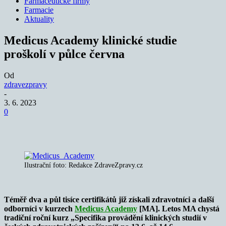
Farmaceutické firmy
Farmacie
Aktuality
Medicus Academy klinické studie
proškolí v půlce června
Od
zdravezpravy
-
3. 6. 2023
0
Ilustrační foto: Redakce ZdraveZpravy.cz
Téměř dva a půl tisíce certifikátů již získali zdravotníci a další
odborníci v kurzech
Medicus Academy
[MA]. Letos MA chystá
tradiční roční kurz „Specifika provádění klinických studií v