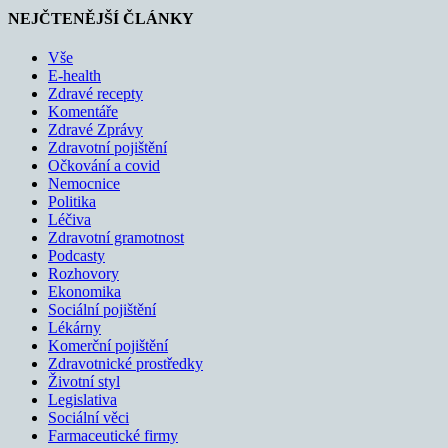
NEJČTENĚJŠÍ ČLÁNKY
Vše
E-health
Zdravé recepty
Komentáře
Zdravé Zprávy
Zdravotní pojištění
Očkování a covid
Nemocnice
Politika
Léčiva
Zdravotní gramotnost
Podcasty
Rozhovory
Ekonomika
Sociální pojištění
Lékárny
Komerční pojištění
Zdravotnické prostředky
Životní styl
Legislativa
Sociální věci
Farmaceutické firmy