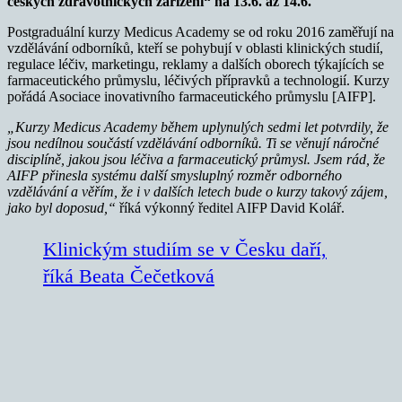
českých zdravotnických zařízení“ na 13.6. až 14.6.
Postgraduální kurzy Medicus Academy se od roku 2016 zaměřují na
vzdělávání odborníků, kteří se pohybují v oblasti klinických studií,
regulace léčiv, marketingu, reklamy a dalších oborech týkajících se
farmaceutického průmyslu, léčivých přípravků a technologií. Kurzy
pořádá Asociace inovativního farmaceutického průmyslu [AIFP].
„Kurzy Medicus Academy během uplynulých sedmi let potvrdily, že
jsou nedílnou součástí vzdělávání odborníků. Ti se věnují náročné
disciplíně, jakou jsou léčiva a farmaceutický průmysl. Jsem rád, že
AIFP přinesla systému další smysluplný rozměr odborného
vzdělávání a věřím, že i v dalších letech bude o kurzy takový zájem,
jako byl doposud,“
říká výkonný ředitel AIFP David Kolář.
Klinickým studiím se v Česku daří,
říká Beata Čečetková