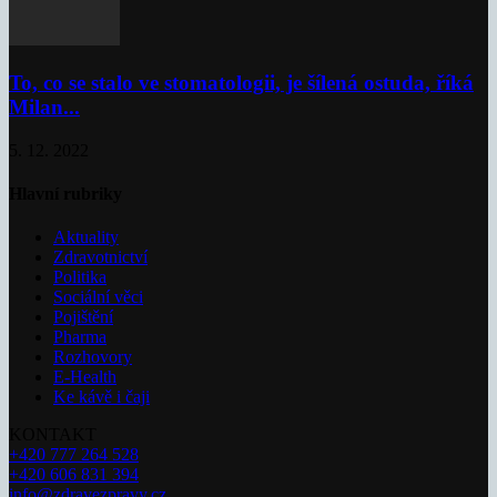
To, co se stalo ve stomatologii, je šílená ostuda, říká
Milan...
5. 12. 2022
Hlavní rubriky
Aktuality
Zdravotnictví
Politika
Sociální věci
Pojištění
Pharma
Rozhovory
E-Health
Ke kávě i čaji
KONTAKT
+420 777 264 528
+420 606 831 394
info@zdravezpravy.cz