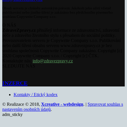
Obsah serveru je chráněn autorským právem. Jakékoli jeho užití včetně
publikování nebo jiného šíření je zakázáno bez předchozího písemného
souhlasu Copywrite Company s.r.o.
O NÁS
ZdraveZpravy.cz
přinášejí informace ze zdravotnictví, zdravotní
péče a zdravého životního stylu s přesahem do sociální politiky.
Provozovatelem serveru je Copywrite Company s.r.o. Publikování
nebo další šíření obsahu serveru www.zdravezpravy.cz je bez
souhlasu společnosti Copywrite Company zakázáno. Copyright [c]
2020 Copywrite Company s.r.o. / Copyright [c] ČTK.
Kontaktujte nás:
info@zdravezpravy.cz
SLEDUJTE NÁS
INZERCE
Kontakty / Etický kodex
© Realizace © 2018,
Xcreative - webdesign
. |
Spravovat souhlas s
nastavením osobních údajů
.
adm_sticky