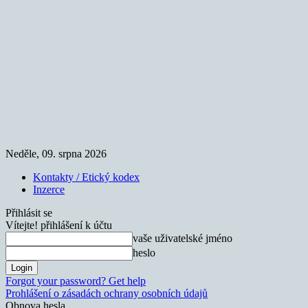
Neděle, 09. srpna 2026
Kontakty / Etický kodex
Inzerce
Přihlásit se
Vítejte! přihlášení k účtu
vaše uživatelské jméno
heslo
Forgot your password? Get help
Prohlášení o zásadách ochrany osobních údajů
Obnova hesla