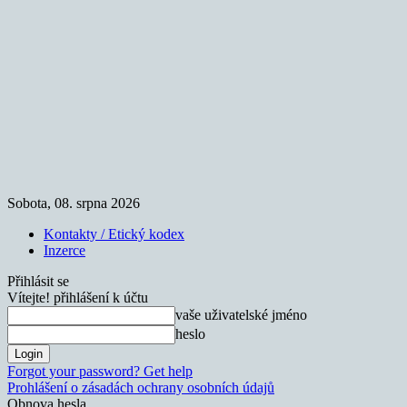
Sobota, 08. srpna 2026
Kontakty / Etický kodex
Inzerce
Přihlásit se
Vítejte! přihlášení k účtu
vaše uživatelské jméno
heslo
Forgot your password? Get help
Prohlášení o zásadách ochrany osobních údajů
Obnova hesla