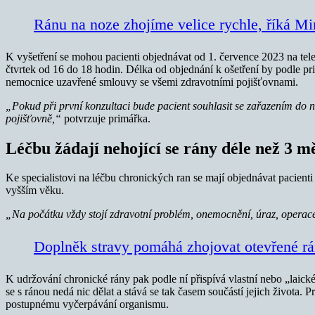
Ránu na noze zhojíme velice rychle, říká Mi
K vyšetření se mohou pacienti objednávat od 1. července 2023 na tel
čtvrtek od 16 do 18 hodin. Délka od objednání k ošetření by podle pr
nemocnice uzavřené smlouvy se všemi zdravotními pojišťovnami.
„Pokud při první konzultaci bude pacient souhlasit se zařazením do 
pojišťovně,“
potvrzuje primářka.
Léčbu žádají nehojící se rány déle než 3 m
Ke specialistovi na léčbu chronických ran se mají objednávat pacienti 
vyšším věku.
„Na počátku vždy stojí zdravotní problém, onemocnění, úraz, operace,
Doplněk stravy pomáhá zhojovat otevřené rá
K udržování chronické rány pak podle ní přispívá vlastní nebo „laické
se s ránou nedá nic dělat a stává se tak časem součástí jejich života.
postupnému vyčerpávání organismu.