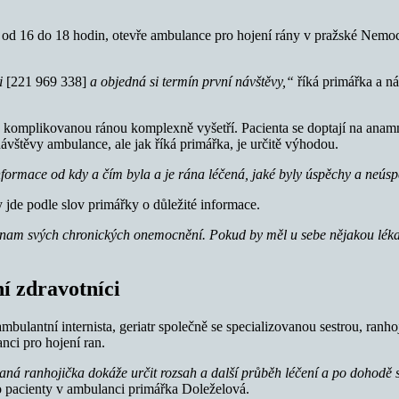
tek od 16 do 18 hodin, otevře ambulance pro hojení rány v pražské Nemo
pi
[221 969 338]
a objedná si termín první návštěvy,“
říká primářka a n
a s komplikovanou ránou komplexně vyšetří. Pacienta se doptají na anamn
ávštěvy ambulance, ale jak říká primářka, je určitě výhodou.
informace od kdy a čím byla a je rána léčená, jaké byly úspěchy a neús
 jde podle slov primářky o důležité informace.
znam svých chronických onemocnění. Pokud by měl u sebe nějakou lékař
í zdravotníci
mbulantní internista, geriatr společně se specializovanou sestrou, ranh
nci pro hojení ran.
aná ranhojička dokáže určit rozsah a další průběh léčení a po dohodě 
o pacienty v ambulanci primářka Doleželová.