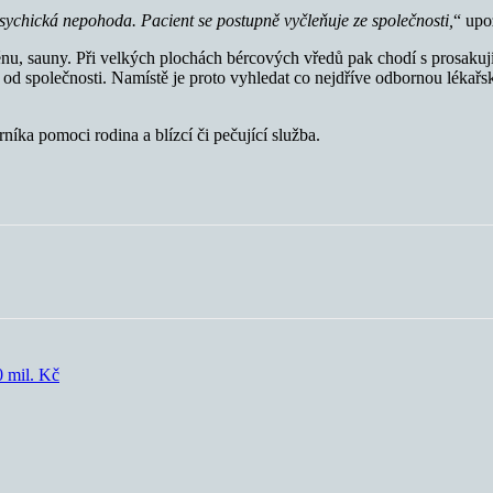
 psychická nepohoda. Pacient se postupně vyčleňuje ze společnosti,
“ upo
azénu, sauny. Při velkých plochách bércových vředů pak chodí s prosaku
 od společnosti. Namístě je proto vyhledat co nejdříve odbornou lékařs
íka pomoci rodina a blízcí či pečující služba.
 mil. Kč