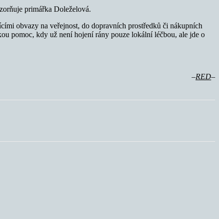
zorňuje primářka Doleželová.
jícími obvazy na veřejnost, do dopravních prostředků či nákupních
kou pomoc, kdy už není hojení rány pouze lokální léčbou, ale jde o
–
RED
–