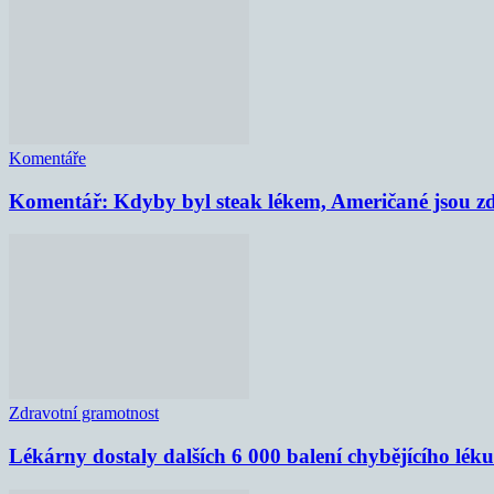
Komentáře
Komentář: Kdyby byl steak lékem, Američané jsou zd
Zdravotní gramotnost
Lékárny dostaly dalších 6 000 balení chybějícího lék