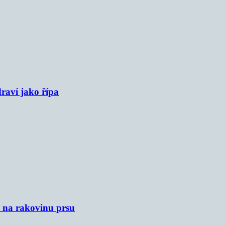
raví jako řípa
u na rakovinu prsu