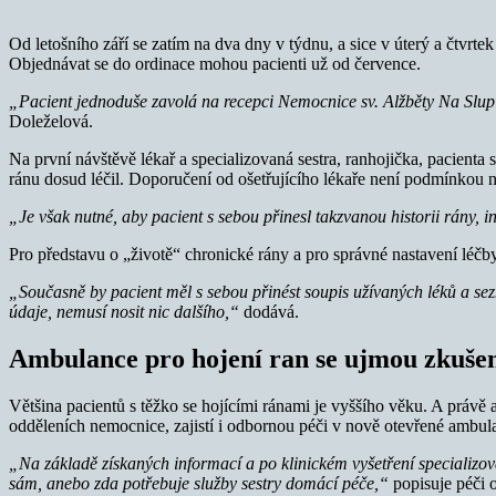
Od letošního září se zatím na dva dny v týdnu, a sice v úterý a čtvr
Objednávat se do ordinace mohou pacienti už od července.
„Pacient jednoduše zavolá na recepci Nemocnice sv. Alžběty Na Slu
Doleželová.
Na první návštěvě lékař a specializovaná sestra, ranhojička, pacient
ránu dosud léčil. Doporučení od ošetřujícího lékaře není podmínkou n
„Je však nutné, aby pacient s sebou přinesl takzvanou historii rány, 
Pro představu o „životě“ chronické rány a pro správné nastavení léčby
„Současně by pacient měl s sebou přinést soupis užívaných léků a se
údaje, nemusí nosit nic dalšího,“
dodává.
Ambulance pro hojení ran se ujmou zkušen
Většina pacientů s těžko se hojícími ránami je vyššího věku. A právě a
odděleních nemocnice, zajistí i odbornou péči v nově otevřené ambula
„Na základě získaných informací a po klinickém vyšetření specializov
sám, anebo zda potřebuje služby sestry domácí péče,“
popisuje péči 