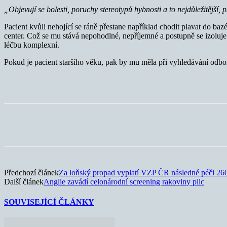
„Objevují se bolesti, poruchy stereotypů hybnosti a to nejdůležitější,
Pacient kvůli nehojící se ráně přestane například chodit plavat do b
center. Což se mu stává nepohodlné, nepříjemné a postupně se izoluje
léčbu komplexní.
Pokud je pacient staršího věku, pak by mu měla při vyhledávání odborn
Sdílet
Předchozí článek
Za loňský propad vyplatí VZP ČR následné péči 260
Další článek
Anglie zavádí celonárodní screening rakoviny plic
SOUVISEJÍCÍ ČLÁNKY