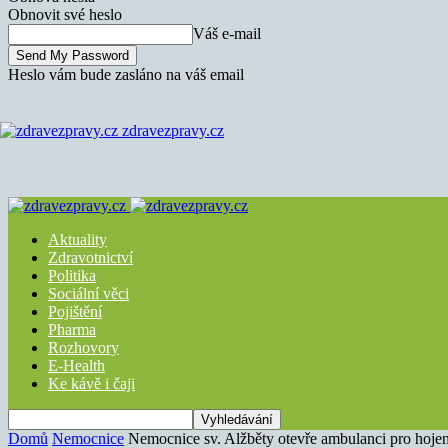
Obnovit své heslo
Váš e-mail
Heslo vám bude zasláno na váš email
zdravezpravy.cz
Aktuality
Zdravotnictví
Politika
Sociální věci
Pojištění
Pharma
Rozhovory
E-Health
Ke kávě i čaji
Domů
Nemocnice
Nemocnice sv. Alžběty otevře ambulanci pro hojen