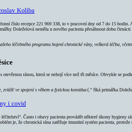
roslav Koliba
efonní číslo recepce 221 969 338, to v pracovní dny od 7 do 15 hodin. 
imářky Doleželová neměla u nového pacienta přesáhnout dobu čtrnácti d
našeho léčebného programu hojení chronické rány, veškerá léčba, včet
ěsíce
s otevřenou ránou, která se nehojí více než tři měsíce. Obvykle se podle
 zvlášť ve spojení s věkem a fyzickou konstitucí,“
říká primářka Dolež
ny i covid
 léčitelství“. Často i obavy pacienta provádět některé úkony hygieny rá
 Problém je, že chronická rána zatěžuje imunitní systém pacienta, protože