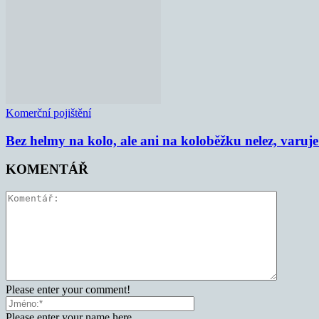
Komerční pojištění
Bez helmy na kolo, ale ani na koloběžku nelez, varu
KOMENTÁŘ
Please enter your comment!
Please enter your name here