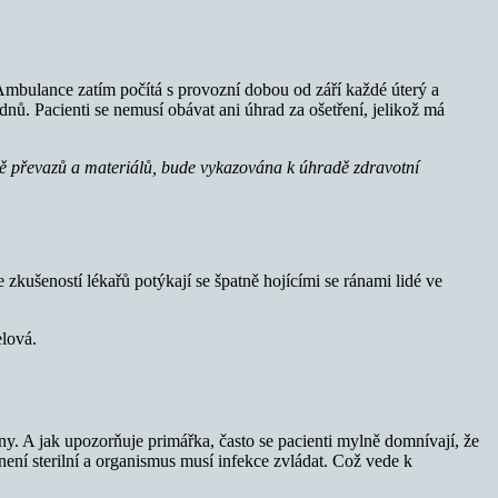
Ambulance zatím počítá s provozní dobou od září každé úterý a
nů. Pacienti se nemusí obávat ani úhrad za ošetření, jelikož má
ně převazů a materiálů, bude vykazována k úhradě zdravotní
 zkušeností lékařů potýkají se špatně hojícími se ránami lidé ve
elová.
ny. A jak upozorňuje primářka, často se pacienti mylně domnívají, že
 není sterilní a organismus musí infekce zvládat. Což vede k