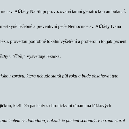
cnici sv. Alžběty Na Slupi provozovaná tamní geriatrickou ambulancí.
áměstkyně léčebné a preventivní péče Nemocnice sv. Alžběty Ivana
ézu, provedou podrobné lokální vyšetření a proberou i to, jak pacient
pěchy v léčbě,“
vysvětluje lékařka.
skou zprávu, která nebude starší půl roku a bude obsahovat tyto
ojičkou, kteří léčí pacienty s chronickými ránami na lůžkových
s pacientem se dohodnou, nakolik je pacient schopný se o ránu starat