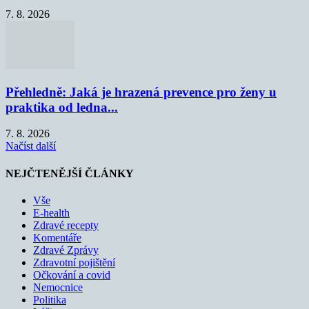
7. 8. 2026
Přehledně: Jaká je hrazená prevence pro ženy u
praktika od ledna...
7. 8. 2026
Načíst další
NEJČTENĚJŠÍ ČLÁNKY
Vše
E-health
Zdravé recepty
Komentáře
Zdravé Zprávy
Zdravotní pojištění
Očkování a covid
Nemocnice
Politika