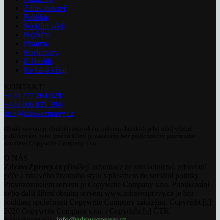
Zdravotnictví
Politika
Sociální věci
Pojištění
Pharma
Rozhovory
E-Health
Ke kávě i čaji
KONTAKT
+420 777 264 528
+420 606 831 394
info@zdravezpravy.cz
Obsah serveru je chráněn autorským právem. Jakékoli jeho užití včetně
publikování nebo jiného šíření je zakázáno bez předchozího písemného
souhlasu Copywrite Company s.r.o.
O NÁS
ZdraveZpravy.cz
přinášejí informace ze zdravotnictví, zdravotní
péče a zdravého životního stylu s přesahem do sociální politiky.
Provozovatelem serveru je Copywrite Company s.r.o. Publikování
nebo další šíření obsahu serveru www.zdravezpravy.cz je bez
souhlasu společnosti Copywrite Company zakázáno. Copyright [c]
2020 Copywrite Company s.r.o. / Copyright [c] ČTK.
Kontaktujte nás:
info@zdravezpravy.cz