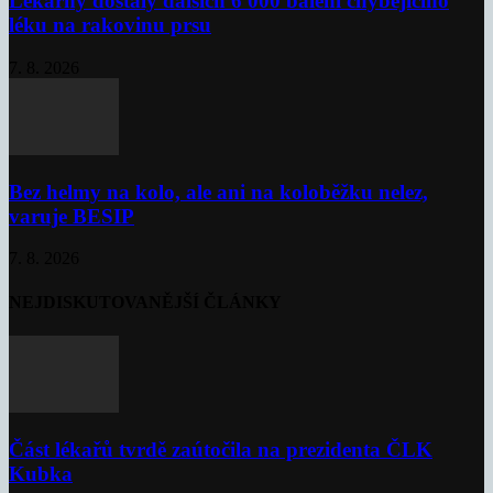
Lékárny dostaly dalších 6 000 balení chybějícího
léku na rakovinu prsu
7. 8. 2026
Bez helmy na kolo, ale ani na koloběžku nelez,
varuje BESIP
7. 8. 2026
NEJDISKUTOVANĚJŠÍ ČLÁNKY
Část lékařů tvrdě zaútočila na prezidenta ČLK
Kubka