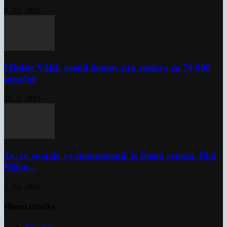
6. 12. 2021
Ministr Válek ocenil domov pro seniory za 70 000
měsíčně
10. 3. 2023
To, co se stalo ve stomatologii, je šílená ostuda, říká
Milan...
5. 12. 2022
Hlavní rubriky
Aktuality