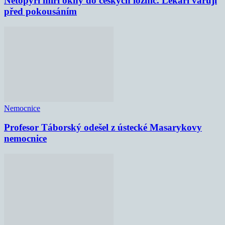
Netopýři míří okny do českých ložnic. Lékaři varují
před pokousáním
Nemocnice
Profesor Táborský odešel z ústecké Masarykovy
nemocnice