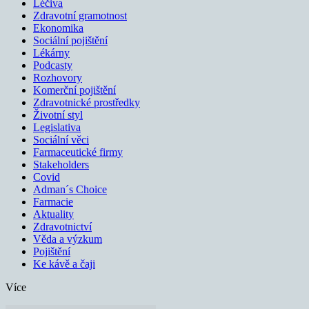
Léčiva
Zdravotní gramotnost
Ekonomika
Sociální pojištění
Lékárny
Podcasty
Rozhovory
Komerční pojištění
Zdravotnické prostředky
Životní styl
Legislativa
Sociální věci
Farmaceutické firmy
Stakeholders
Covid
Adman´s Choice
Farmacie
Aktuality
Zdravotnictví
Věda a výzkum
Pojištění
Ke kávě a čaji
Více