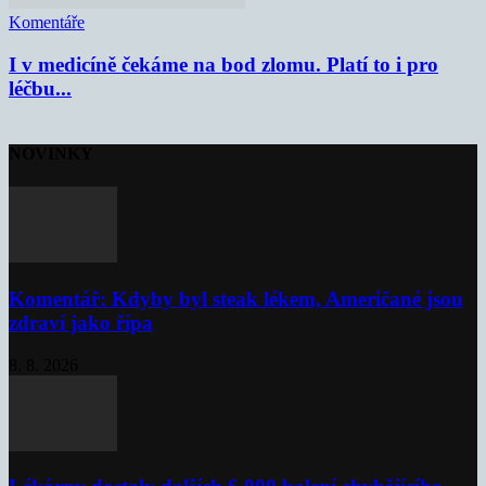
Komentáře
I v medicíně čekáme na bod zlomu. Platí to i pro
léčbu...
NOVINKY
Komentář: Kdyby byl steak lékem, Američané jsou
zdraví jako řípa
8. 8. 2026