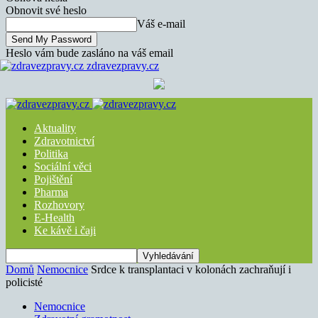
Obnovit své heslo
Váš e-mail
Heslo vám bude zasláno na váš email
zdravezpravy.cz
Aktuality
Zdravotnictví
Politika
Sociální věci
Pojištění
Pharma
Rozhovory
E-Health
Ke kávě i čaji
Domů
Nemocnice
Srdce k transplantaci v kolonách zachraňují i
policisté
Nemocnice