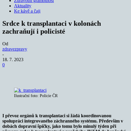
Zdravotní gramotnost
Aktuality
Ke kávě a čaji
Srdce k transplantaci v kolonách
zachraňují i policisté
Od
zdravezpravy
-
18. 7. 2023
0
Ilustrační foto: Policie ČR
I převoz orgánů k transplantaci si žádá koordinovanou
spolupráci integrovaného záchranného systému. Především v
dobách dopravní špičky, jako tomu bylo minulý týden při