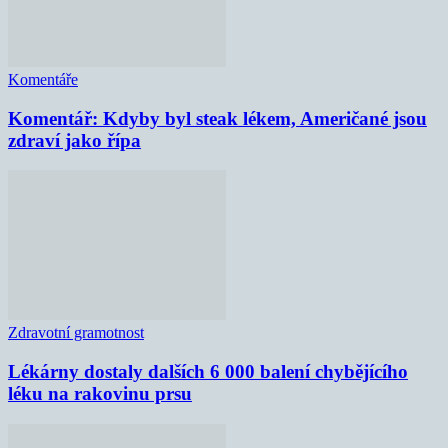
Komentáře
Komentář: Kdyby byl steak lékem, Američané jsou
zdraví jako řípa
Zdravotní gramotnost
Lékárny dostaly dalších 6 000 balení chybějícího
léku na rakovinu prsu