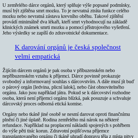
U zemřelého dárce orgánů, který splňuje výše popsané podmínky,
musí být zjištěna smrt mozku. To je nevratná ztráta funkce celého
mozku nebo nevratná zástava krevního oběhu. Takové zjištění
provádí minimálně dva lékaři, kteří smrt vyhodnocují na základě
klinických známek smrti mozku a pomocí přístrojového vyšetření.
Jeho výsledky se zapíší do zdravotnické dokumentace.
K darování orgánů je česká společnost
velmi empatická
Žijícím dárcem orgánů je pak osoba v příbuzenském nebo
nepříbuzenském vztahu k příjemci. Dárce povinně prokazuje
svobodný a informovaný souhlas s dárcovstvím. A dále musí jít buď
o párový orgán [ledvina, plicní lalok], nebo část obnovitelného
orgánu. Jako jsou například játra. Pokud se k dárcovství rozhodne
osoba, která není příjemci orgánu blízká, pak posuzuje a schvaluje
dárcovský proces odborná etická komise.
Orgány nebo tkáně jiné osobě se nesmí darovat oproti finančnímu
plnění či jiné úplatě. Rodina zemřelého má nárok na některé
refundace. Například na proplacení nákladů spojených s pohřbem
do výše pěti tisíc korun. Zdravotní pojišťovna příjemce
transplantovaného orgánu či tkáně uhradí dopravu těla z místa pitvy