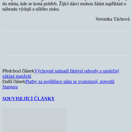
do místa, kde se koná pohřeb. Žijící dárci mohou žádat například o
náhradu výdajů a ušlého zisku.
Veronika Táchová
Předchozí článek
Výchovné nahradí fiktivní odvody a společný
základ manželů
Další článek
Platby za pojištěnce státu se zvalorizují, potvrdil
Stanjura
SOUVISEJÍCÍ ČLÁNKY