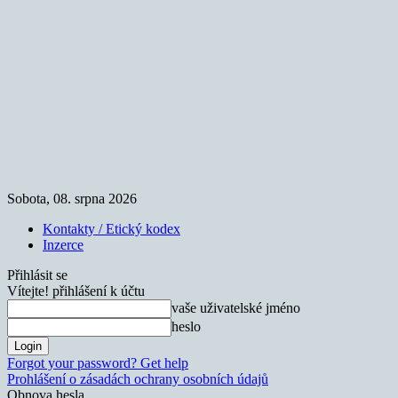
Sobota, 08. srpna 2026
Kontakty / Etický kodex
Inzerce
Přihlásit se
Vítejte! přihlášení k účtu
vaše uživatelské jméno
heslo
Forgot your password? Get help
Prohlášení o zásadách ochrany osobních údajů
Obnova hesla