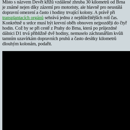
Místo s názvem Devět křížů vzdálené zhruba 30 kilometrů od Brna
je známé nejen díky zázemí pro motoristy, ale hlavně pro neustálá
dopravní omezení a často i hodiny trvající kolony. A právě při
transplantacích orgánů
sehrává jednu z nejdůležitějších rolí čas.
Konkrétně u srdce musí být krevní oběh obnoven nejpozději do čtyř
hodin. Což by se při cestě z Prahy do Brna, která po průjezdné
dálnici D1 trvá přibližně dvě hodiny, nemuselo záchranářům kvůli
tamním uzavírkám dopravních pruhů a často desítky kilometrů
dlouhým kolonám, podařit.