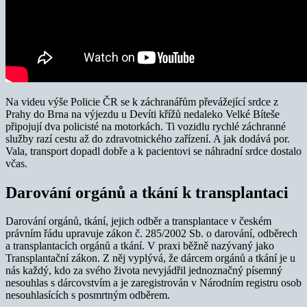
Na videu výše Policie ČR se k záchranářům převážející srdce z
Prahy do Brna na výjezdu u Devíti křížů nedaleko Velké Bíteše
připojují dva policisté na motorkách. Ti vozidlu rychlé záchranné
služby razí cestu až do zdravotnického zařízení. A jak dodává por.
Vala, transport dopadl dobře a k pacientovi se náhradní srdce dostalo
včas.
Darování orgánů a tkání k transplantaci
Darování orgánů, tkání, jejich odběr a transplantace v českém
právním řádu upravuje zákon č. 285/2002 Sb. o darování, odběrech
a transplantacích orgánů a tkání. V praxi běžně nazývaný jako
Transplantační zákon. Z něj vyplývá, že dárcem orgánů a tkání je u
nás každý, kdo za svého života nevyjádřil jednoznačný písemný
nesouhlas s dárcovstvím a je zaregistrován v Národním registru osob
nesouhlasících s posmrtným odběrem.