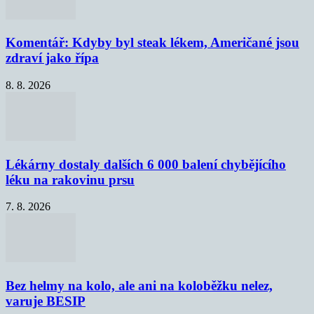
Komentář: Kdyby byl steak lékem, Američané jsou
zdraví jako řípa
8. 8. 2026
Lékárny dostaly dalších 6 000 balení chybějícího
léku na rakovinu prsu
7. 8. 2026
Bez helmy na kolo, ale ani na koloběžku nelez,
varuje BESIP