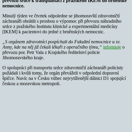
převozu srdce k transplantaci z pražského IKEM do brněnské
nemocnice.
Minulý týden ve čtvrtek odpoledne se jihomoravští zdravotničtí
záchranáři obrátili s prosbou o výpomoc při převozu náhradního
srdce z pražského Institutu klinické a experimentální medicíny
[IKEM] k pacientovi do jedné z brněnských nemocnic.
„S orgánem zdravotníci pospíchali do Fakultní nemocnice u sv.
Anny, kde na něj již čekali lékaři z operačního týmu,“
informuje
o
převozu por. Petr Vala z Krajského ředitelství policie
Jihomoravského kraje.
O spolupráci při transportu srdce zdravotničtí záchranáři policisty
požádali i kvůli tomu, že orgán převáželi v odpolední dopravní
špičce. Navíc na v Česku vůbec nejvytíženější dálnici D1 spojující
českou a moravskou metropoli.