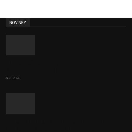
NOVINKY
Komentář: Kdyby byl steak lékem,
Američané jsou zdraví jako řípa
8. 8. 2026
Lékárny dostaly dalších 6 000 balení
chybějícího léku na rakovinu prsu