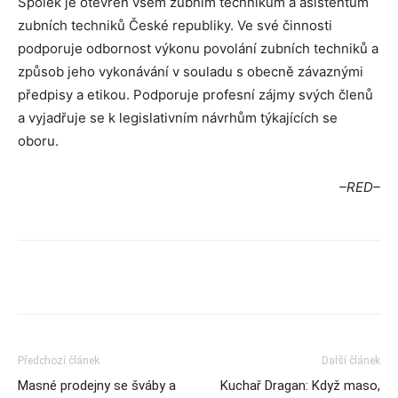
Spolek je otevřen všem zubním technikům a asistentům
zubních techniků České republiky. Ve své činnosti
podporuje odbornost výkonu povolání zubních techniků a
způsob jeho vykonávání v souladu s obecně závaznými
předpisy a etikou. Podporuje profesní zájmy svých členů
a vyjadřuje se k legislativním návrhům týkajících se
oboru.
–RED–
Předchozí článek
Další článek
Masné prodejny se šváby a
Kuchař Dragan: Když maso,