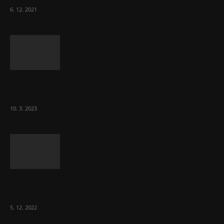
6. 12. 2021
Ministr Válek ocenil domov pro seniory za
70 000 měsíčně
10. 3. 2023
To, co se stalo ve stomatologii, je šílená
ostuda, říká Milan...
5. 12. 2022