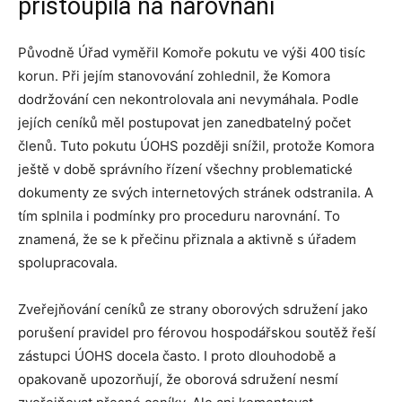
přistoupila na narovnání
Původně Úřad vyměřil Komoře pokutu ve výši 400 tisíc
korun. Při jejím stanovování zohlednil, že Komora
dodržování cen nekontrolovala ani nevymáhala. Podle
jejích ceníků měl postupovat jen zanedbatelný počet
členů. Tuto pokutu ÚOHS později snížil, protože Komora
ještě v době správního řízení všechny problematické
dokumenty ze svých internetových stránek odstranila. A
tím splnila i podmínky pro proceduru narovnání. To
znamená, že se k přečinu přiznala a aktivně s úřadem
spolupracovala.
Zveřejňování ceníků ze strany oborových sdružení jako
porušení pravidel pro férovou hospodářskou soutěž řeší
zástupci ÚOHS docela často. I proto dlouhodobě a
opakovaně upozorňují, že oborová sdružení nesmí