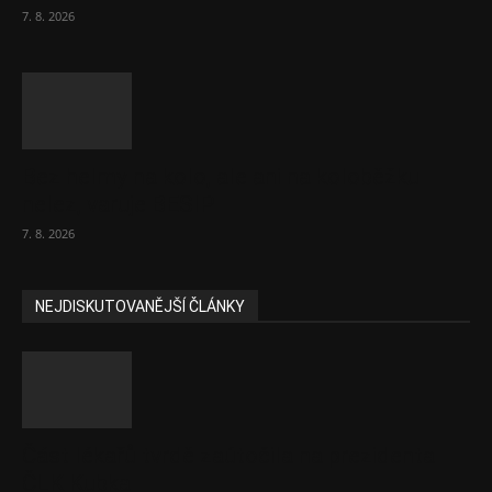
7. 8. 2026
Bez helmy na kolo, ale ani na koloběžku
nelez, varuje BESIP
7. 8. 2026
NEJDISKUTOVANĚJŠÍ ČLÁNKY
Část lékařů tvrdě zaútočila na prezidenta
ČLK Kubka