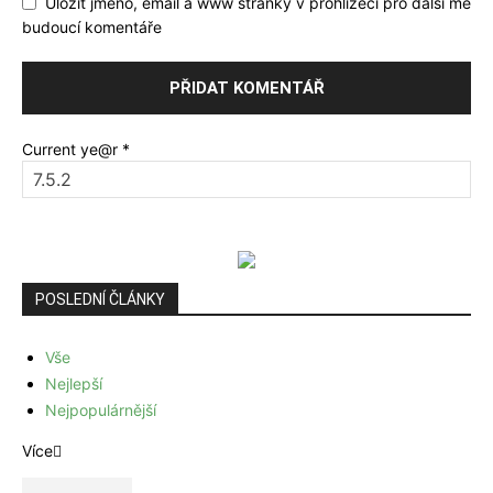
Uložit jméno, email a www stránky v prohlížeči pro další mé
budoucí komentáře
Current ye@r
*
POSLEDNÍ ČLÁNKY
Vše
Nejlepší
Nejpopulárnější
Více