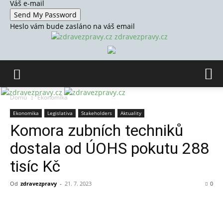
Váš e-mail
Heslo vám bude zasláno na váš email
zdravezpravy.cz
Domů
Ekonomika
Ekonomika
Legislativa
Stakeholders
Aktuality
Komora zubních techniků
dostala od ÚOHS pokutu 288
tisíc Kč
Od
zdravezpravy
-
21. 7. 2023
0