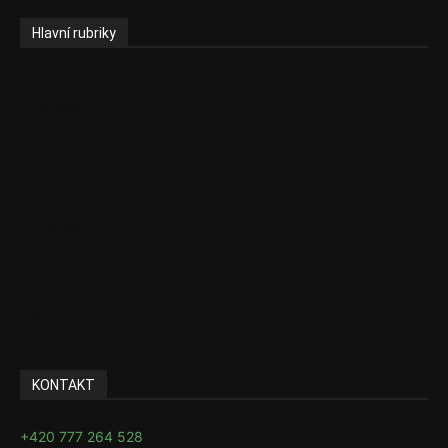
Hlavní rubriky
Aktuality
Zdravotnictví
Politika
Sociální věci
Pojištění
Pharma
Rozhovory
E-Health
Ke kávě i čaji
KONTAKT
+420 777 264 528