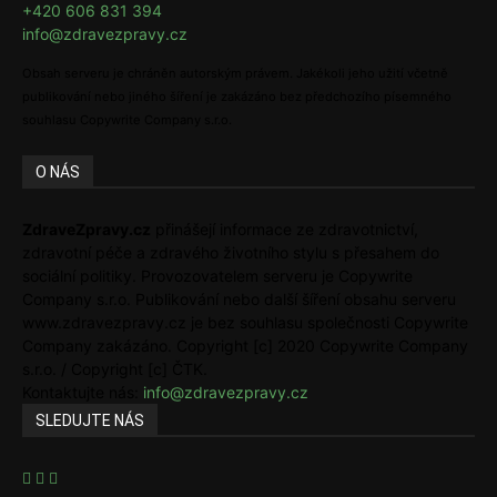
+420 606 831 394
info@zdravezpravy.cz
Obsah serveru je chráněn autorským právem. Jakékoli jeho užití včetně
publikování nebo jiného šíření je zakázáno bez předchozího písemného
souhlasu Copywrite Company s.r.o.
O NÁS
ZdraveZpravy.cz
přinášejí informace ze zdravotnictví,
zdravotní péče a zdravého životního stylu s přesahem do
sociální politiky. Provozovatelem serveru je Copywrite
Company s.r.o. Publikování nebo další šíření obsahu serveru
www.zdravezpravy.cz je bez souhlasu společnosti Copywrite
Company zakázáno. Copyright [c] 2020 Copywrite Company
s.r.o. / Copyright [c] ČTK.
Kontaktujte nás:
info@zdravezpravy.cz
SLEDUJTE NÁS