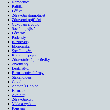
Nemocnice
Politika
Léčiva
Zdravotní gramotnost
Zdravotní pojištění
Očkování a covid
Sociální pojištění
Lékárny
Podcasty
Rozhovory
Ekonomika
Sociální věci
Komerční pojištění
Zdravotnické prostředky
Životní styl
Legislativa
Farmaceutické firmy
Stakeholders
Covid
Adman´s Choice
Farmacie
Aktuality
Zdravotnictví
Věda a výzkum
Pojištění