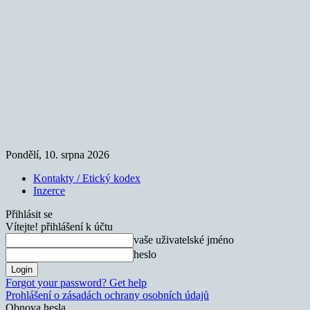
Pondělí, 10. srpna 2026
Kontakty / Etický kodex
Inzerce
Přihlásit se
Vítejte! přihlášení k účtu
vaše uživatelské jméno
heslo
Forgot your password? Get help
Prohlášení o zásadách ochrany osobních údajů
Obnova hesla