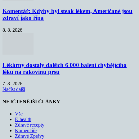
Komentář: Kdyby byl steak lékem, Američané jsou
zdraví jako řípa
8. 8. 2026
Lékárny dostaly dalších 6 000 balení chybějícího
léku na rakovinu prsu
7. 8. 2026
Načíst další
NEJČTENĚJŠÍ ČLÁNKY
Vše
E-health
Zdravé recepty
Komentáře
Zdravé Zprávy