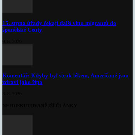
15. srpna úřady čekají další vlnu migrantů do
španělské Ceuty
9. 8. 2026
Komentář: Kdyby byl steak lékem, Američané jsou
zdraví jako řípa
8. 8. 2026
NEJDISKUTOVANĚJŠÍ ČLÁNKY