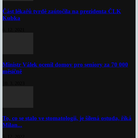
Část lékařů tvrdě zaútočila na prezidenta ČLK
Kubka
6. 12. 2021
Ministr Válek ocenil domov pro seniory za 70 000
měsíčně
10. 3. 2023
To, co se stalo ve stomatologii, je šílená ostuda, říká
Milan...
5. 12. 2022