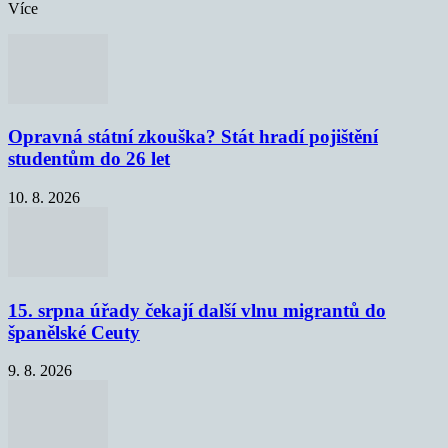
Více
Opravná státní zkouška? Stát hradí pojištění
studentům do 26 let
10. 8. 2026
15. srpna úřady čekají další vlnu migrantů do
španělské Ceuty
9. 8. 2026