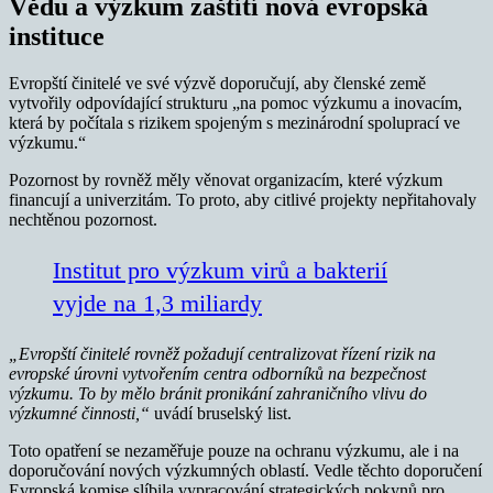
Vědu a výzkum zaštítí nová evropská
instituce
Evropští činitelé ve své výzvě doporučují, aby členské země
vytvořily odpovídající strukturu „na pomoc výzkumu a inovacím,
která by počítala s rizikem spojeným s mezinárodní spoluprací ve
výzkumu.“
Pozornost by rovněž měly věnovat organizacím, které výzkum
financují a univerzitám. To proto, aby citlivé projekty nepřitahovaly
nechtěnou pozornost.
Institut pro výzkum virů a bakterií
vyjde na 1,3 miliardy
„Evropští činitelé rovněž požadují centralizovat řízení rizik na
evropské úrovni vytvořením centra odborníků na bezpečnost
výzkumu. To by mělo bránit pronikání zahraničního vlivu do
výzkumné činnosti,“
uvádí bruselský list.
Toto opatření se nezaměřuje pouze na ochranu výzkumu, ale i na
doporučování nových výzkumných oblastí. Vedle těchto doporučení
Evropská komise slíbila vypracování strategických pokynů pro