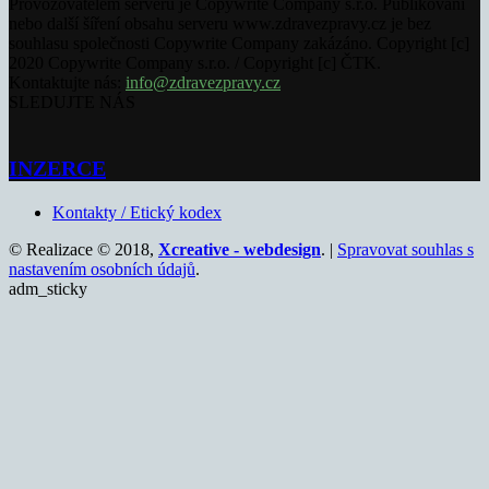
Provozovatelem serveru je Copywrite Company s.r.o. Publikování
nebo další šíření obsahu serveru www.zdravezpravy.cz je bez
souhlasu společnosti Copywrite Company zakázáno. Copyright [c]
2020 Copywrite Company s.r.o. / Copyright [c] ČTK.
Kontaktujte nás:
info@zdravezpravy.cz
SLEDUJTE NÁS
INZERCE
Kontakty / Etický kodex
© Realizace © 2018,
Xcreative - webdesign
. |
Spravovat souhlas s
nastavením osobních údajů
.
adm_sticky