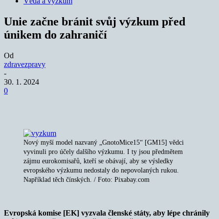
Věda a výzkum
Unie začne bránit svůj výzkum před
únikem do zahraničí
Od
zdravezpravy
-
30. 1. 2024
0
Nový myší model nazvaný „GnotoMice15“ [GM15] vědci
vyvinuli pro účely dalšího výzkumu. I ty jsou předmětem
zájmu eurokomisařů, kteří se obávají, aby se výsledky
evropského výzkumu nedostaly do nepovolaných rukou.
Například těch čínských. / Foto: Pixabay.com
Evropská komise [EK] vyzvala členské státy, aby lépe chránily