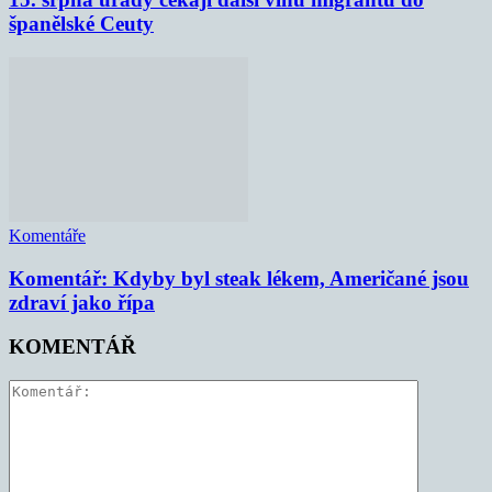
španělské Ceuty
Komentáře
Komentář: Kdyby byl steak lékem, Američané jsou
zdraví jako řípa
KOMENTÁŘ