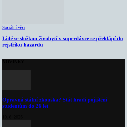
Sociální věci
Lidé se složkou živobytí v superdávce se překlápí do
rejstříku hazardu
NOVINKY
Opravná státní zkouška? Stát hradí pojištění
studentům do 26 let
10. 8. 2026