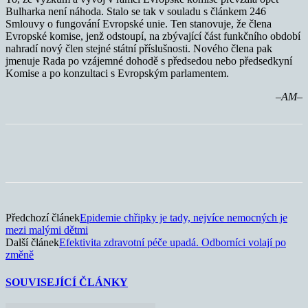
Bulharka není náhoda. Stalo se tak v souladu s článkem 246
Smlouvy o fungování Evropské unie. Ten stanovuje, že člena
Evropské komise, jenž odstoupí, na zbývající část funkčního období
nahradí nový člen stejné státní příslušnosti. Nového člena pak
jmenuje Rada po vzájemné dohodě s předsedou nebo předsedkyní
Komise a po konzultaci s Evropským parlamentem.
–AM–
Předchozí článek
Epidemie chřipky je tady, nejvíce nemocných je
mezi malými dětmi
Další článek
Efektivita zdravotní péče upadá. Odborníci volají po
změně
SOUVISEJÍCÍ ČLÁNKY