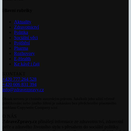
Hlavní rubriky
Aktuality
Zdravotnictví
Politika
Sociální věci
Pojištění
Pharma
Rozhovory
E-Health
Ke kávě i čaji
KONTAKT
+420 777 264 528
+420 606 831 394
info@zdravezpravy.cz
Obsah serveru je chráněn autorským právem. Jakékoli jeho užití včetně
publikování nebo jiného šíření je zakázáno bez předchozího písemného
souhlasu Copywrite Company s.r.o.
O NÁS
ZdraveZpravy.cz
přinášejí informace ze zdravotnictví, zdravotní
péče a zdravého životního stylu s přesahem do sociální politiky.