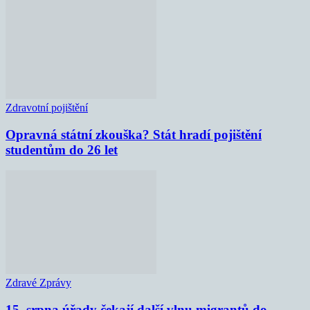
Zdravotní pojištění
Opravná státní zkouška? Stát hradí pojištění
studentům do 26 let
Zdravé Zprávy
15. srpna úřady čekají další vlnu migrantů do