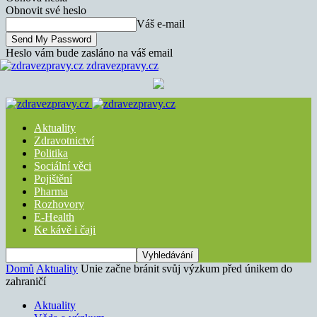
Obnovit své heslo
Váš e-mail
Heslo vám bude zasláno na váš email
zdravezpravy.cz
Aktuality
Zdravotnictví
Politika
Sociální věci
Pojištění
Pharma
Rozhovory
E-Health
Ke kávě i čaji
Domů
Aktuality
Unie začne bránit svůj výzkum před únikem do
zahraničí
Aktuality