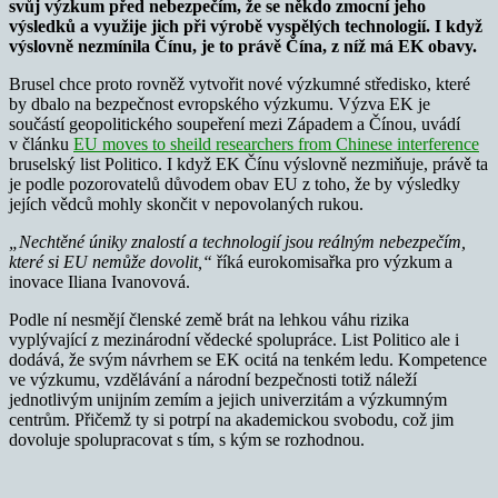
svůj výzkum před nebezpečím, že se někdo zmocní jeho
výsledků a využije jich při výrobě vyspělých technologií. I když
výslovně nezmínila Čínu, je to právě Čína, z níž má EK obavy.
Brusel chce proto rovněž vytvořit nové výzkumné středisko, které
by dbalo na bezpečnost evropského výzkumu. Výzva EK je
součástí geopolitického soupeření mezi Západem a Čínou, uvádí
v článku
EU moves to sheild researchers from Chinese interference
bruselský list Politico. I když EK Čínu výslovně nezmiňuje, právě ta
je podle pozorovatelů důvodem obav EU z toho, že by výsledky
jejích vědců mohly skončit v nepovolaných rukou.
„Nechtěné úniky znalostí a technologií jsou reálným nebezpečím,
které si EU nemůže dovolit,“
říká eurokomisařka pro výzkum a
inovace Iliana Ivanovová.
Podle ní nesmějí členské země brát na lehkou váhu rizika
vyplývající z mezinárodní vědecké spolupráce. List Politico ale i
dodává, že svým návrhem se EK ocitá na tenkém ledu. Kompetence
ve výzkumu, vzdělávání a národní bezpečnosti totiž náleží
jednotlivým unijním zemím a jejich univerzitám a výzkumným
centrům. Přičemž ty si potrpí na akademickou svobodu, což jim
dovoluje spolupracovat s tím, s kým se rozhodnou.