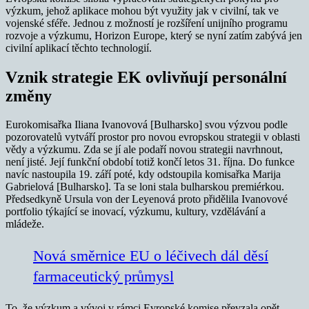
výzkum, jehož aplikace mohou být využity jak v civilní, tak ve
vojenské sféře. Jednou z možností je rozšíření unijního programu
rozvoje a výzkumu, Horizon Europe, který se nyní zatím zabývá jen
civilní aplikací těchto technologií.
Vznik strategie EK ovlivňují personální
změny
Eurokomisařka Iliana Ivanovová [Bulharsko] svou výzvou podle
pozorovatelů vytváří prostor pro novou evropskou strategii v oblasti
vědy a výzkumu. Zda se jí ale podaří novou strategii navrhnout,
není jisté. Její funkční období totiž končí letos 31. října. Do funkce
navíc nastoupila 19. září poté, kdy odstoupila komisařka Marija
Gabrielová [Bulharsko]. Ta se loni stala bulharskou premiérkou.
Předsedkyně Ursula von der Leyenová proto přidělila Ivanovové
portfolio týkající se inovací, výzkumu, kultury, vzdělávání a
mládeže.
Nová směrnice EU o léčivech dál děsí
farmaceutický průmysl
To, že výzkum a vývoj v rámci Evropské komise převzala opět