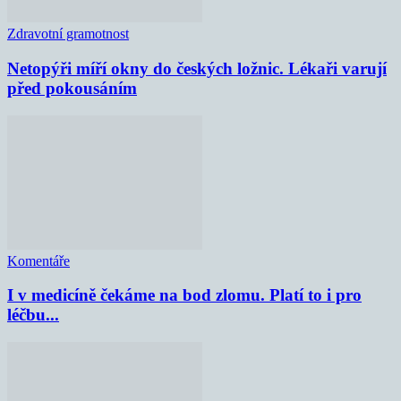
Zdravotní gramotnost
Netopýři míří okny do českých ložnic. Lékaři varují
před pokousáním
Komentáře
I v medicíně čekáme na bod zlomu. Platí to i pro
léčbu...