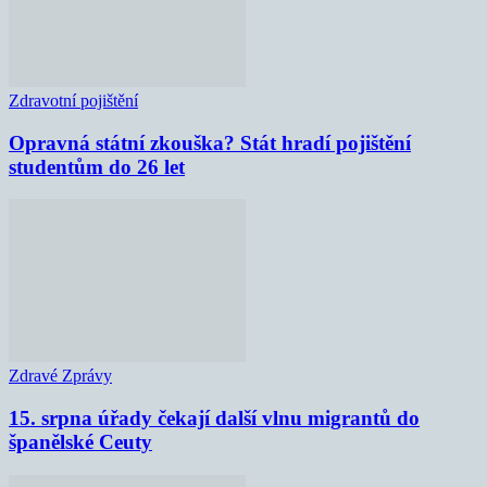
Zdravotní pojištění
Opravná státní zkouška? Stát hradí pojištění
studentům do 26 let
Zdravé Zprávy
15. srpna úřady čekají další vlnu migrantů do
španělské Ceuty