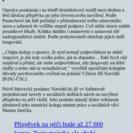
Opozice poukázala i na téměř desetitisícový rozdíl mezi druhou a
třetí dávkou příspěvku po jeho červencovém navýšení. Podle
Pastuchové tak lidé požádají o přehodnocení svého zdravotního
stavu a zařazení do vyššího stupně podpory. Což může rázem zahltit
posudkové lékaře. Kritiku sklidilo i ustanovení o nastavení sítě
nadregionálních služeb. Podle poskytovatelů ohrožuje jejich další
fungování.
„Chápu kolegy z opozice, že nyní nemají zodpovědnost za státní
rozpočet, je jim tedy vcelku jedno, jak to dopadne… Také bych rád
rozdával a přidal, ale mám zodpovědnost, aby fungovaly sociální
služby a tento stát se nezadlužoval,“
vysvětlil opozičním kolegům
důvody navrhovaného zvýšení na jednání Výboru Jiří Navrátil
[KDU-ČSL].
Právě lidovecký poslanec Navrátil do již ve Sněmovně
projednávané novely o sociálních službách návrh na navýšení
příspěvku na péči vložil. Jeho podobu minulý týden veřejnosti
představil jeho stranický kolega ministr práce a sociálních věcí
Marian Jurečka.
Příspěvek na péči bude až 27 000
korun. Testy majetku ale chybí