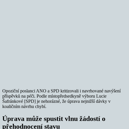
Opoziční poslanci ANO a SPD kritizovali i navrhované navýšení
příspěvků na péči. Podle místopředsedkyně výboru Lucie
Šafránkové [SPD] je nehorázné, že úprava nejnižší dávky v
koaličním návrhu chybí.
Úprava může spustit vlnu žádostí o
přehodnocení stavu