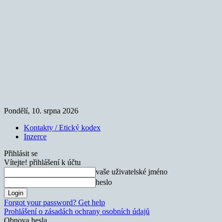
Pondělí, 10. srpna 2026
Kontakty / Etický kodex
Inzerce
Přihlásit se
Vítejte! přihlášení k účtu
vaše uživatelské jméno
heslo
Forgot your password? Get help
Prohlášení o zásadách ochrany osobních údajů
Obnova hesla