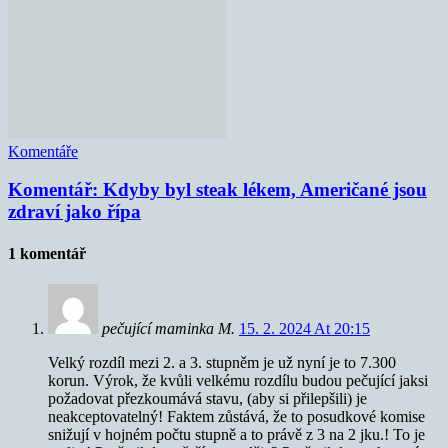
Komentáře
Komentář: Kdyby byl steak lékem, Američané jsou
zdraví jako řípa
1 komentář
pečující maminka M.
15. 2. 2024 At 20:15
Velký rozdíl mezi 2. a 3. stupněm je už nyní je to 7.300
korun. Výrok, že kvůli velkému rozdílu budou pečující jaksi
požadovat přezkoumává stavu, (aby si přilepšili) je
neakceptovatelný! Faktem zůstává, že to posudkové komise
snižují v hojném počtu stupně a to právě z 3 na 2 jku.! To je