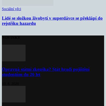
Sociální věci
Lidé se složkou živobytí v superdávce se překlápí do
rejstříku hazardu
NOVINKY
Opravná státní zkouška? Stát hradí pojištění
studentům do 26 let
10. 8. 2026