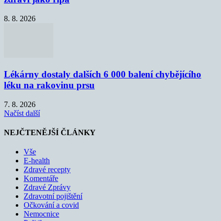
8. 8. 2026
Lékárny dostaly dalších 6 000 balení chybějícího
léku na rakovinu prsu
7. 8. 2026
Načíst další
NEJČTENĚJŠÍ ČLÁNKY
Vše
E-health
Zdravé recepty
Komentáře
Zdravé Zprávy
Zdravotní pojištění
Očkování a covid
Nemocnice