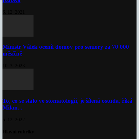
6. 12. 2021
Ministr Válek ocenil domov pro seniory za 70 000
měsíčně
10. 3. 2023
To, co se stalo ve stomatologii, je šílená ostuda, říká
Milan...
5. 12. 2022
Hlavní rubriky