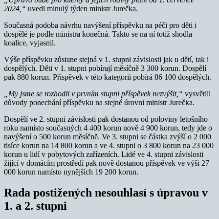
2024,“
uvedl minulý týden ministr Jurečka.
Současná podoba návrhu navýšení příspěvku na péči pro děti i
dospělé je podle ministra konečná. Takto se na ní totiž shodla
koalice, vyjasnil.
Výše příspěvku zůstane stejná v 1. stupni závislosti jak u dětí, tak i
dospělých. Děti v 1. stupni pobírají měsíčně 3 300 korun. Dospělí
pak 880 korun. Příspěvek v této kategorii pobírá 86 100 dospělých.
„My jsme se rozhodli v prvním stupni příspěvek nezvýšit,“
vysvětlil
důvody ponechání příspěvku na stejné úrovni ministr Jurečka.
Dospělí ve 2. stupni závislosti pak dostanou od poloviny letošního
roku namísto současných 4 400 korun nově 4 900 korun, tedy jde o
navýšení o 500 korun měsíčně. Ve 3. stupni se částka zvýší o 2 000
tisíce korun na 14 800 korun a ve 4. stupni o 3 800 korun na 23 000
korun u lidí v pobytových zařízeních. Lidé ve 4. stupni závislosti
žijící v domácím prostředí pak nově dostanou příspěvek ve výši 27
000 korun namísto nynějších 19 200 korun.
Rada postižených nesouhlasí s úpravou v
1. a 2. stupni