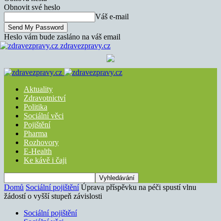
Obnovit své heslo
Váš e-mail
Heslo vám bude zasláno na váš email
zdravezpravy.cz
Aktuality
Zdravotnictví
Politika
Sociální věci
Pojištění
Pharma
Rozhovory
E-Health
Ke kávě i čaji
Domů
Sociální pojištění
Úprava příspěvku na péči spustí vlnu
žádostí o vyšší stupeň závislosti
Sociální pojištění