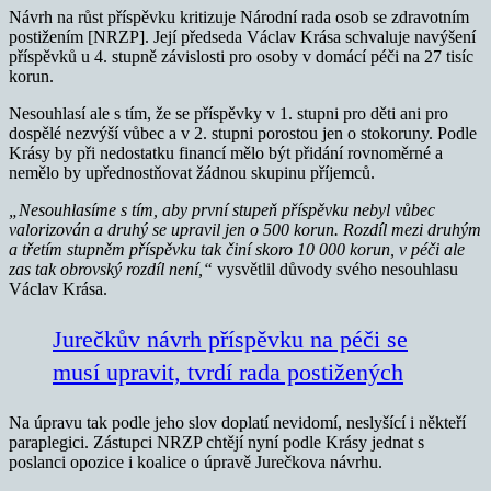
Návrh na růst příspěvku kritizuje Národní rada osob se zdravotním
postižením [NRZP]. Její předseda Václav Krása schvaluje navýšení
příspěvků u 4. stupně závislosti pro osoby v domácí péči na 27 tisíc
korun.
Nesouhlasí ale s tím, že se příspěvky v 1. stupni pro děti ani pro
dospělé nezvýší vůbec a v 2. stupni porostou jen o stokoruny. Podle
Krásy by při nedostatku financí mělo být přidání rovnoměrné a
nemělo by upřednostňovat žádnou skupinu příjemců.
„Nesouhlasíme s tím, aby první stupeň příspěvku nebyl vůbec
valorizován a druhý se upravil jen o 500 korun. Rozdíl mezi druhým
a třetím stupněm příspěvku tak činí skoro 10 000 korun, v péči ale
zas tak obrovský rozdíl není,“
vysvětlil důvody svého nesouhlasu
Václav Krása.
Jurečkův návrh příspěvku na péči se
musí upravit, tvrdí rada postižených
Na úpravu tak podle jeho slov doplatí nevidomí, neslyšící i někteří
paraplegici. Zástupci NRZP chtějí nyní podle Krásy jednat s
poslanci opozice i koalice o úpravě Jurečkova návrhu.