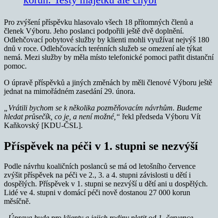
Pro zvýšení příspěvku hlasovalo všech 18 přítomných členů a
členek Výboru. Jeho poslanci podpořili ještě dvě doplnění.
Odlehčovací pobytové služby by klienti mohli využívat nejvýš 180
dnů v roce. Odlehčovacích terénních služeb se omezení ale týkat
nemá. Mezi služby by měla místo telefonické pomoci patřit distanční
pomoc.
O úpravě příspěvků a jiných změnách by měli členové Výboru ještě
jednat na mimořádném zasedání 29. února.
„Vrátili bychom se k několika pozměňovacím návrhům. Budeme
hledat průsečík, co je, a není možné,“
řekl předseda Výboru Vít
Kaňkovský [KDU-ČSL].
Příspěvek na péči v 1. stupni se nezvýší
Podle návrhu koaličních poslanců se má od letošního července
zvýšit příspěvek na péči ve 2., 3. a 4. stupni závislosti u dětí i
dospělých. Příspěvek v 1. stupni se nezvýší u dětí ani u dospělých.
Lidé ve 4. stupni v domácí péči nově dostanou 27 000 korun
měsíčně.
„Úprava bude pro klienty a jejich rodiny platit od 1. července