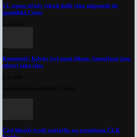
15. srpna úřady čekají další vlnu migrantů do
španělské Ceuty
9. 8. 2026
Komentář: Kdyby byl steak lékem, Američané jsou
zdraví jako řípa
8. 8. 2026
NEJDISKUTOVANĚJŠÍ ČLÁNKY
Část lékařů tvrdě zaútočila na prezidenta ČLK
Kubka