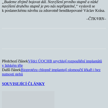
„Budeme zřejmě bojovat dál. Nezvýšení prvního stupně a nízké
navýšení druhého stupně je pro nás nepřijatelné,“
vyslovil se
k poslaneckému návrhu za zdravotně hendikepované Václav Krása.
–ČTK/VRN–
Předchozí článek
Vědci ÚOCHB urychlují rozpouštění implantátů
v lidském těle
Další článek
Bioprotézu chlopně implantují olomoučtí lékaři i bez
nutnosti stehů
SOUVISEJÍCÍ ČLÁNKY