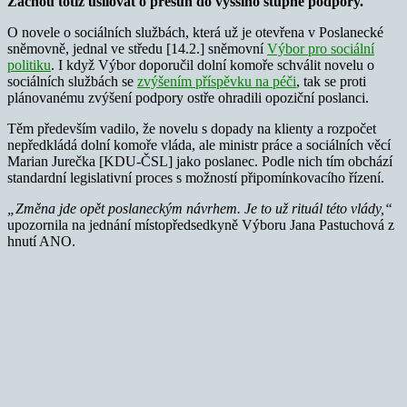
Začnou totiž usilovat o přesun do vyššího stupně podpory.
O novele o sociálních službách, která už je otevřena v Poslanecké
sněmovně, jednal ve středu [14.2.] sněmovní
Výbor pro sociální
politiku
. I když Výbor doporučil dolní komoře schválit novelu o
sociálních službách se
zvýšením příspěvku na péči
, tak se proti
plánovanému zvýšení podpory ostře ohradili opoziční poslanci.
Těm především vadilo, že novelu s dopady na klienty a rozpočet
nepředkládá dolní komoře vláda, ale ministr práce a sociálních věcí
Marian Jurečka [KDU-ČSL] jako poslanec. Podle nich tím obchází
standardní legislativní proces s možností připomínkovacího řízení.
„Změna jde opět poslaneckým návrhem. Je to už rituál této vlády,“
upozornila na jednání místopředsedkyně Výboru Jana Pastuchová z
hnutí ANO.