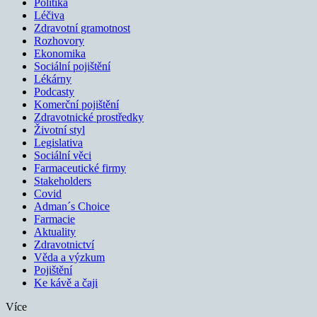
Politika
Léčiva
Zdravotní gramotnost
Rozhovory
Ekonomika
Sociální pojištění
Lékárny
Podcasty
Komerční pojištění
Zdravotnické prostředky
Životní styl
Legislativa
Sociální věci
Farmaceutické firmy
Stakeholders
Covid
Adman´s Choice
Farmacie
Aktuality
Zdravotnictví
Věda a výzkum
Pojištění
Ke kávě a čaji
Více