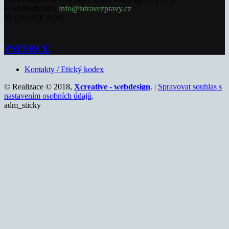
Kontaktujte nás:
info@zdravezpravy.cz
SLEDUJTE NÁS
INZERCE
Kontakty / Etický kodex
© Realizace © 2018,
Xcreative - webdesign
. |
Spravovat souhlas s
nastavením osobních údajů
.
adm_sticky