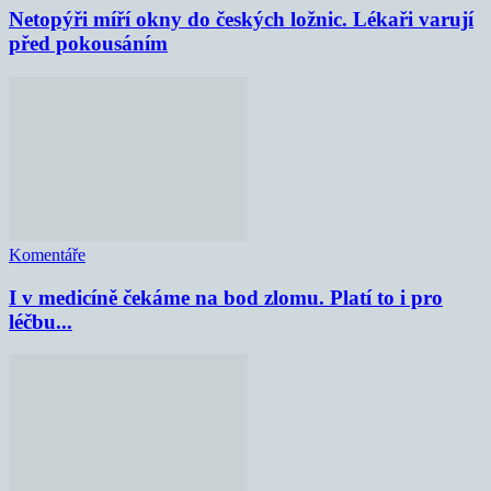
Netopýři míří okny do českých ložnic. Lékaři varují
před pokousáním
Komentáře
I v medicíně čekáme na bod zlomu. Platí to i pro
léčbu...