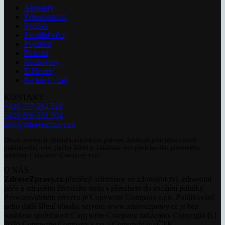
Aktuality
Zdravotnictví
Politika
Sociální věci
Pojištění
Pharma
Rozhovory
E-Health
Ke kávě i čaji
KONTAKT
+420 777 264 528
+420 606 831 394
info@zdravezpravy.cz
Obsah serveru je chráněn autorským právem. Jakékoli jeho užití včetně
publikování nebo jiného šíření je zakázáno bez předchozího písemného
souhlasu Copywrite Company s.r.o.
O NÁS
ZdraveZpravy.cz
přinášejí informace ze zdravotnictví, zdravotní
péče a zdravého životního stylu s přesahem do sociální politiky.
Provozovatelem serveru je Copywrite Company s.r.o. Publikování
nebo další šíření obsahu serveru www.zdravezpravy.cz je bez
souhlasu společnosti Copywrite Company zakázáno. Copyright [c]
2020 Copywrite Company s.r.o. / Copyright [c] ČTK.