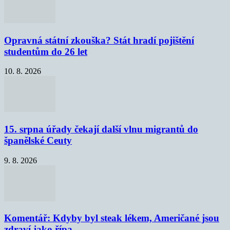
Opravná státní zkouška? Stát hradí pojištění
studentům do 26 let
10. 8. 2026
15. srpna úřady čekají další vlnu migrantů do
španělské Ceuty
9. 8. 2026
Komentář: Kdyby byl steak lékem, Američané jsou
zdraví jako řípa