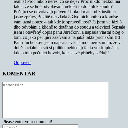
realita! Proč nikdo neřeší co se děje? Proč nikdo nezkoumá
fakta, že se lidé odvolávání, někteří to dotáhli k soudu?
Pečující se odvolávají právem! Pokud máte od 3 institucí
jasné zprávy, že dítě nezvládá 8 životních potřeb a komise
vám uzná pouze 4 tak kde je spravedlnost? Já jsem ve fází 3
tího odvolání a klidně to dotáhnu do soudu a televize! Sepsala
jsem i otevřený dopis panu Jurečkovi a napsala vlastní blog o
tom, co jako pečující zažívám a na jaká fakta přicházím!!!!!!
Panu Juchelkovi jsem napsala své. Já moc nerozumím, že v
době sociálních sítí si politici nehledají fakta ve skupinách,
kde o tom pečující hovoří, kde si své příběhy sdělují!
Odpověď
KOMENTÁŘ
Please enter your comment!