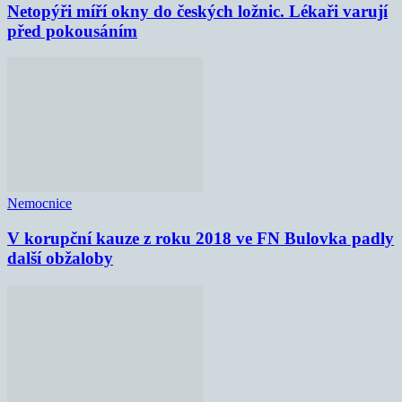
Netopýři míří okny do českých ložnic. Lékaři varují
před pokousáním
Nemocnice
V korupční kauze z roku 2018 ve FN Bulovka padly
další obžaloby