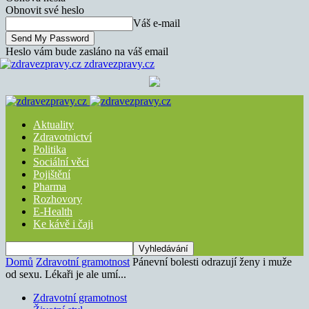
Obnovit své heslo
Váš e-mail
Heslo vám bude zasláno na váš email
zdravezpravy.cz
Aktuality
Zdravotnictví
Politika
Sociální věci
Pojištění
Pharma
Rozhovory
E-Health
Ke kávě i čaji
Domů
Zdravotní gramotnost
Pánevní bolesti odrazují ženy i muže
od sexu. Lékaři je ale umí...
Zdravotní gramotnost