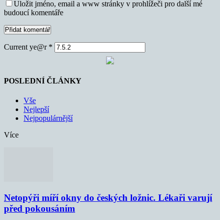
Uložit jméno, email a www stránky v prohlížeči pro další mé
budoucí komentáře
Current ye@r
*
POSLEDNÍ ČLÁNKY
Vše
Nejlepší
Nejpopulárnější
Více
Netopýři míří okny do českých ložnic. Lékaři varují
před pokousáním