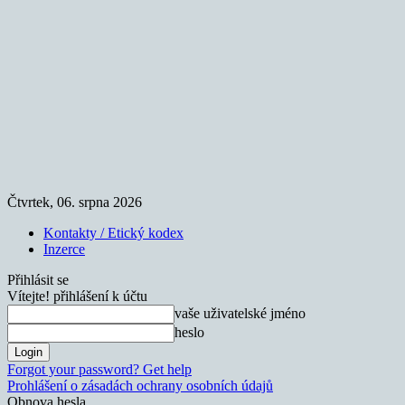
Čtvrtek, 06. srpna 2026
Kontakty / Etický kodex
Inzerce
Přihlásit se
Vítejte! přihlášení k účtu
vaše uživatelské jméno
heslo
Forgot your password? Get help
Prohlášení o zásadách ochrany osobních údajů
Obnova hesla