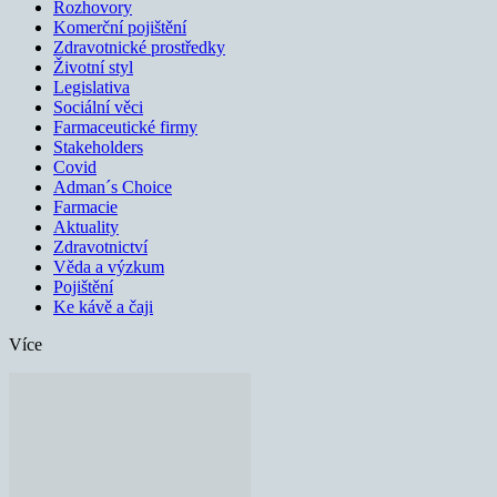
Rozhovory
Komerční pojištění
Zdravotnické prostředky
Životní styl
Legislativa
Sociální věci
Farmaceutické firmy
Stakeholders
Covid
Adman´s Choice
Farmacie
Aktuality
Zdravotnictví
Věda a výzkum
Pojištění
Ke kávě a čaji
Více