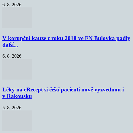
6. 8. 2026
V korupční kauze z roku 2018 ve FN Bulovka padly
další...
6. 8. 2026
Léky na eRecept si čeští pacienti nově vyzvednou i
v Rakousku
5. 8. 2026