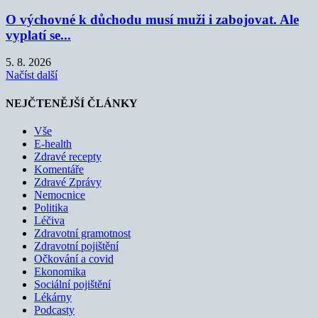
O výchovné k důchodu musí muži i zabojovat. Ale
vyplatí se...
5. 8. 2026
Načíst další
NEJČTENĚJŠÍ ČLÁNKY
Vše
E-health
Zdravé recepty
Komentáře
Zdravé Zprávy
Nemocnice
Politika
Léčiva
Zdravotní gramotnost
Zdravotní pojištění
Očkování a covid
Ekonomika
Sociální pojištění
Lékárny
Podcasty