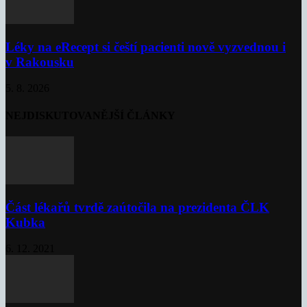
Léky na eRecept si čeští pacienti nově vyzvednou i
v Rakousku
5. 8. 2026
NEJDISKUTOVANĚJŠÍ ČLÁNKY
Část lékařů tvrdě zaútočila na prezidenta ČLK
Kubka
6. 12. 2021