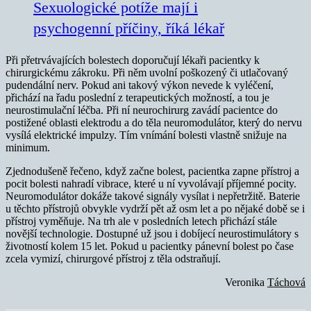
Sexuologické potíže mají i
psychogenní příčiny, říká lékař
Při přetrvávajících bolestech doporučují lékaři pacientky k
chirurgickému zákroku. Při něm uvolní poškozený či utlačovaný
pudendální nerv. Pokud ani takový výkon nevede k vyléčení,
přichází na řadu poslední z terapeutických možností, a tou je
neurostimulační léčba. Při ní neurochirurg zavádí pacientce do
postižené oblasti elektrodu a do těla neuromodulátor, který do nervu
vysílá elektrické impulzy. Tím vnímání bolesti vlastně snižuje na
minimum.
Zjednodušeně řečeno, když začne bolest, pacientka zapne přístroj a
pocit bolesti nahradí vibrace, které u ní vyvolávají příjemné pocity.
Neuromodulátor dokáže takové signály vysílat i nepřetržitě. Baterie
u těchto přístrojů obvykle vydrží pět až osm let a po nějaké době se i
přístroj vyměňuje. Na trh ale v posledních letech přichází stále
novější technologie. Dostupné už jsou i dobíjecí neurostimulátory s
životností kolem 15 let. Pokud u pacientky pánevní bolest po čase
zcela vymizí, chirurgové přístroj z těla odstraňují.
Veronika
Táchová