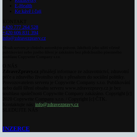
Rozhovory
E-Health
Ke kávě i čaji
KONTAKT
+420 777 264 528
+420 606 831 394
info@zdravezpravy.cz
Obsah serveru je chráněn autorským právem. Jakékoli jeho užití včetně
publikování nebo jiného šíření je zakázáno bez předchozího písemného
souhlasu Copywrite Company s.r.o.
O NÁS
ZdraveZpravy.cz
přinášejí informace ze zdravotnictví, zdravotní
péče a zdravého životního stylu s přesahem do sociální politiky.
Provozovatelem serveru je Copywrite Company s.r.o. Publikování
nebo další šíření obsahu serveru www.zdravezpravy.cz je bez
souhlasu společnosti Copywrite Company zakázáno. Copyright [c]
2020 Copywrite Company s.r.o. / Copyright [c] ČTK.
Kontaktujte nás:
info@zdravezpravy.cz
SLEDUJTE NÁS
INZERCE