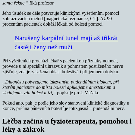
sama řekne,“
říká profesor.
Jeho úsudek se dále potvrzuje klinickými vyšetřeními pomocí
zobrazovacích metod [magnetická rezonance, CT]. Až 90
procentům pacientek dokáží lékaři od bolesti pomoci.
Narušený karpální tunel mají až třikrát
častěji ženy než muži
Při vyšetřeních prochází lékař s pacientkou příznaky nemoci,
provede u ní speciální ultrazvuk a pohmatem postiženého nervu
zjišťuje, zda je zasažená oblast bolestivá i při jemném dotyku.
„Diagnózu potvrzujeme takzvaným pudendálním blokem, při
kterém pacientce do místa bolesti aplikujeme anestetikum a
sledujeme, zda bolest mizí,“
popisuje prof. Mašata.
Pokud ano, pak je podle jeho slov stanovení klinické diagnostiky u
konce, příčina pánevních bolestí je totiž jasná – pudendální nerv.
Léčba začíná u fyzioterapeuta, pomohou i
léky a zákrok