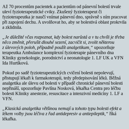
Až 70 procentům pacientek a pacientům od pánevní bolestí trvale
uleví fyzioterapeutické cviky. Zkušený fyzioterapeut či
fyzioterapeutka je naučí vnímat pánevní dno, správně s ním pracovat
při zapojení dechu. A uvolňovat ho, aby se bolestivá oblast prokrvila
a zklidnila.
„Je důležité včas rozpoznat, kdy bolest narůstá a v tu chvíli je třeba
něco změnit, přerušit dlouhé sezení, zacvičit si, zvolit některou
z úlevových poloh, případně použít analgetikum,“
upozorňuje
terapeutka Ambulance komplexní fyzioterapie pánevního dna
Kliniky gynekologie, porodnictví a neonatologie 1. LF UK a VFN
Ida Hurtíková.
Pokud po sadě fyzioterapeutických cvičení bolesti nepolevují,
přistupují lékaři k farmakoterapii, tedy předepisování léků. Běžná
analgetika ale úlevu od bolesti v případě chronické pánevní bolesti
nepřináší, upozorňuje Pavlína Nosková, lékařka Centra pro léčbu
bolesti Kliniky anestezie, resuscitace a intenzivní medicíny 1. LF a
VFN.
„Klasická analgetika většinou nemají u tohoto typu bolesti efekt a
lékem volby jsou léčiva z řad antidepresiv a antiepileptik,“
říká
lékařka.