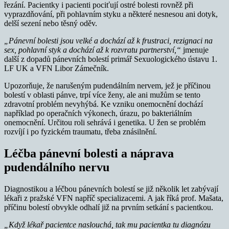
řezání. Pacientky i pacienti pociťují ostré bolesti rovněž při
vyprazdňování, při pohlavním styku a některé nesnesou ani dotyk,
delší sezení nebo těsný oděv.
„Pánevní bolesti jsou velké a dochází až k frustraci, rezignaci na
sex, pohlavní styk a dochází až k rozvratu partnerství,“
jmenuje
další z dopadů pánevních bolestí primář Sexuologického ústavu 1.
LF UK a VFN Libor Zámečník.
Upozorňuje, že narušeným pudendálním nervem, jež je příčinou
bolestí v oblasti pánve, trpí více ženy, ale ani mužům se tento
zdravotní problém nevyhýbá. Ke vzniku onemocnění dochází
například po operačních výkonech, úrazu, po bakteriálním
onemocnění. Určitou roli sehrává i genetika. U žen se problém
rozvíjí i po fyzickém traumatu, třeba znásilnění.
Léčba pánevní bolesti a náprava
pudendálního nervu
Diagnostikou a léčbou pánevních bolestí se již několik let zabývají
lékaři z pražské VFN napříč specializacemi. A jak říká prof. Mašata,
příčinu bolestí obvykle odhalí již na prvním setkání s pacientkou.
„Když lékař pacientce naslouchá, tak mu pacientka tu diagnózu