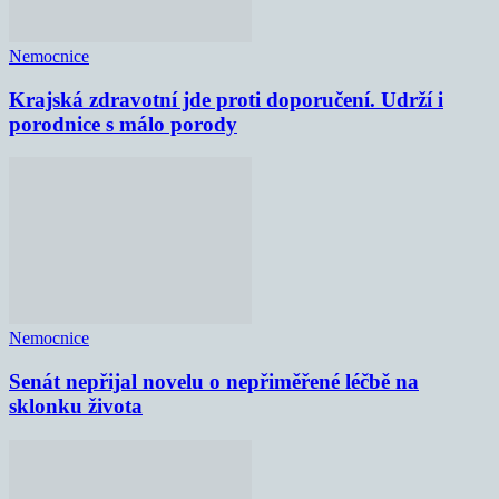
Nemocnice
Krajská zdravotní jde proti doporučení. Udrží i
porodnice s málo porody
Nemocnice
Senát nepřijal novelu o nepřiměřené léčbě na
sklonku života