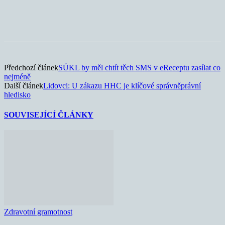
Předchozí článek
SÚKL by měl chtít těch SMS v eReceptu zasílat co
nejméně
Další článek
Lidovci: U zákazu HHC je klíčové správněprávní
hledisko
SOUVISEJÍCÍ ČLÁNKY
Zdravotní gramotnost