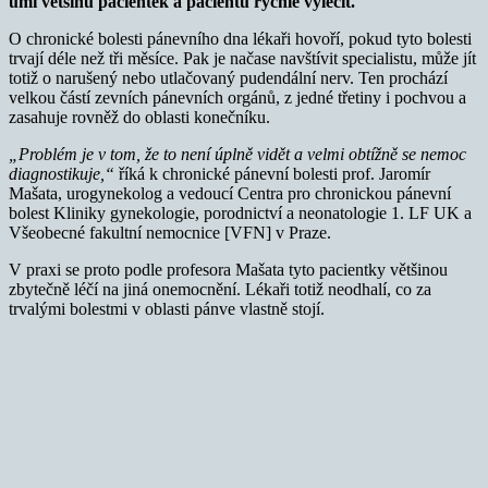
umí většinu pacientek a pacientů rychle vyléčit.
O chronické bolesti pánevního dna lékaři hovoří, pokud tyto bolesti
trvají déle než tři měsíce. Pak je načase navštívit specialistu, může jít
totiž o narušený nebo utlačovaný pudendální nerv. Ten prochází
velkou částí zevních pánevních orgánů, z jedné třetiny i pochvou a
zasahuje rovněž do oblasti konečníku.
„Problém je v tom, že to není úplně vidět a velmi obtížně se nemoc
diagnostikuje,“
říká k chronické pánevní bolesti prof. Jaromír
Mašata, urogynekolog a vedoucí Centra pro chronickou pánevní
bolest Kliniky gynekologie, porodnictví a neonatologie 1. LF UK a
Všeobecné fakultní nemocnice [VFN] v Praze.
V praxi se proto podle profesora Mašata tyto pacientky většinou
zbytečně léčí na jiná onemocnění. Lékaři totiž neodhalí, co za
trvalými bolestmi v oblasti pánve vlastně stojí.