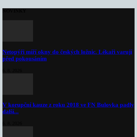
NOVINKY
Netopýři míří okny do českých ložnic. Lékaři varují
před pokousáním
6. 8. 2026
V korupční kauze z roku 2018 ve FN Bulovka padly
další...
6. 8. 2026