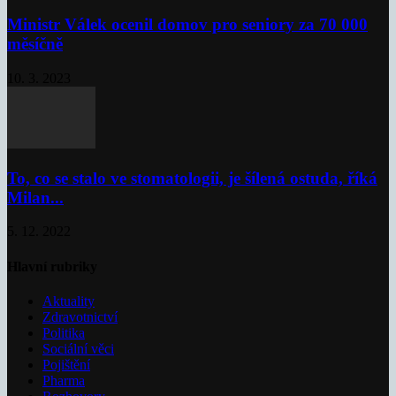
Ministr Válek ocenil domov pro seniory za 70 000
měsíčně
10. 3. 2023
To, co se stalo ve stomatologii, je šílená ostuda, říká
Milan...
5. 12. 2022
Hlavní rubriky
Aktuality
Zdravotnictví
Politika
Sociální věci
Pojištění
Pharma