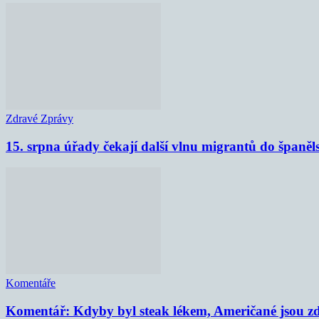
Zdravé Zprávy
15. srpna úřady čekají další vlnu migrantů do španěl
Komentáře
Komentář: Kdyby byl steak lékem, Američané jsou zd