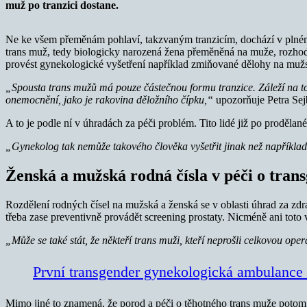
muž po tranzici dostane.
Ne ke všem přeměnám pohlaví, takzvaným tranzicím, dochází v plném r
trans muž, tedy biologicky narozená žena přeměněná na muže, rozhodne
provést gynekologické vyšetření například zmiňované dělohy na mužsk
„Spousta trans mužů má pouze částečnou formu tranzice. Záleží na to
onemocnění, jako je rakovina děložního čípku,“
upozorňuje Petra Sej
A to je podle ní v úhradách za péči problém. Tito lidé již po proděl
„Gynekolog tak nemůže takového člověka vyšetřit jinak než napříkla
Ženská a mužská rodná čísla v péči o tran
Rozdělení rodných čísel na mužská a ženská se v oblasti úhrad za zdra
třeba zase preventivně provádět screening prostaty. Nicméně ani toto 
„Může se také stát, že někteří trans muži, kteří neprošli celkovou o
První transgender gynekologická ambulance
Mimo jiné to znamená, že porod a péči o těhotného trans muže potom 