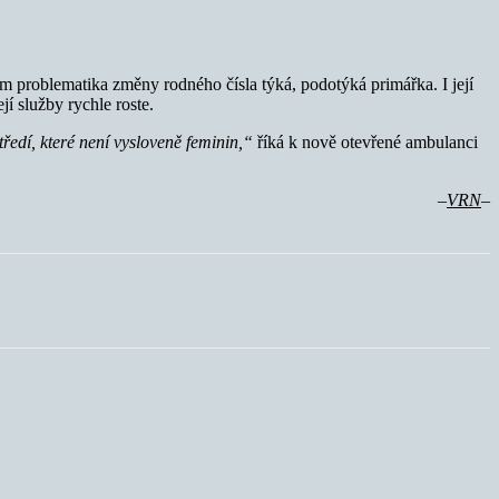
tom problematika změny rodného čísla týká, podotýká primářka. I její
ejí služby rychle roste.
středí, které není vysloveně feminin,“
říká k nově otevřené ambulanci
–
VRN
–