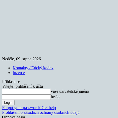
Neděle, 09. srpna 2026
Kontakty / Etický kodex
Inzerce
Přihlásit se
Vítejte! přihlášení k účtu
vaše uživatelské jméno
heslo
Forgot your password? Get help
Prohlášení o zásadách ochrany osobních údajů
Obnova hesla