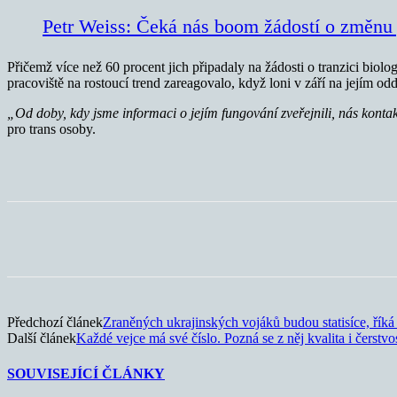
Petr Weiss: Čeká nás boom žádostí o změnu
Přičemž více než 60 procent jich připadaly na žádosti o tranzici biol
pracoviště na rostoucí trend zareagovalo, když loni v září na jejím odd
„Od doby, kdy jsme informaci o jejím fungování zveřejnili, nás kontaktu
pro trans osoby.
Sdílet
Předchozí článek
Zraněných ukrajinských vojáků budou statisíce, ří
Další článek
Každé vejce má své číslo. Pozná se z něj kvalita i čerstvo
SOUVISEJÍCÍ ČLÁNKY