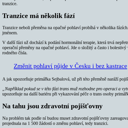
tranzice.
Tranzice má několik fází
Tranzice neboli přeměna na opačné pohlaví probíhá v několika fázích.
jménem.
V další fázi už dochází k podání hormonální terapie, která trvá nepře
operační přeměny na opačné pohlaví. Jde o složitý a často i bolestiv
rodného čísla.
Změnit pohlaví půjde v Česku i bez kastrace
A jak upozorňuje primářka Sejbalová, už při této přeměně naráží poji
„Například pokud se v této fázi trans muž rozhodne pro operaci a vyt
upozorňuje na další bariéru při vykazování péče o trans osoby primář
Na tahu jsou zdravotní pojišťovny
Na problém tak podle ní budou muset zdravotní pojišťovny zareagova
projednala na 1 500 žádostí o změnu pohlaví, tedy tranzici.