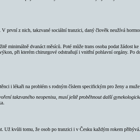
 V první z nich, takzvané sociální tranzici, daný člověk neužívá hormo
tržitě minimálně dvanáct měsíců. Poté může trans osoba podat žádost ke
ý výkon, při kterém chirurgové odstraňují i vnitřní pohlavní orgány. P
štěnci i lékaři na problém s rodným číslem specifickým pro ženy a muže
voření takzvaného neopenisu, musí ještě proběhnout další gynekologická
ka.
t. Už kvůli tomu, že osob po tranzici i v Česku každým rokem přibývá