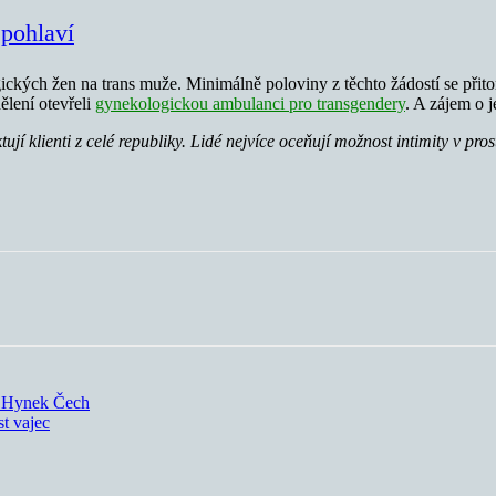
 pohlaví
ogických žen na trans muže. Minimálně poloviny z těchto žádostí se při
ělení otevřeli
gynekologickou ambulanci pro transgendery
. A zájem o j
jí klienti z celé republiky. Lidé nejvíce oceňují možnost intimity v pro
ká Hynek Čech
st vajec