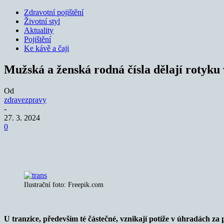
Zdravotní pojištění
Životní styl
Aktuality
Pojištění
Ke kávě a čaji
Mužská a ženská rodná čísla dělají rotyku 
Od
zdravezpravy
-
27. 3. 2024
0
Sdílet
Ilustrační foto: Freepik.com
U tranzice, především té částečné, vznikají potíže v úhradách za 