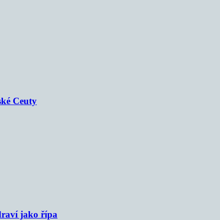
ské Ceuty
raví jako řípa