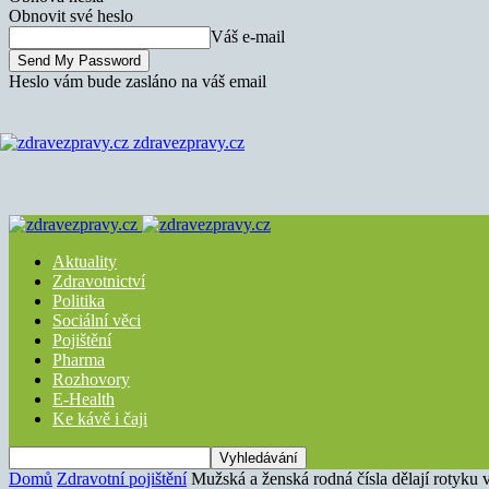
Obnovit své heslo
Váš e-mail
Heslo vám bude zasláno na váš email
zdravezpravy.cz
Aktuality
Zdravotnictví
Politika
Sociální věci
Pojištění
Pharma
Rozhovory
E-Health
Ke kávě i čaji
Domů
Zdravotní pojištění
Mužská a ženská rodná čísla dělají rotyku v