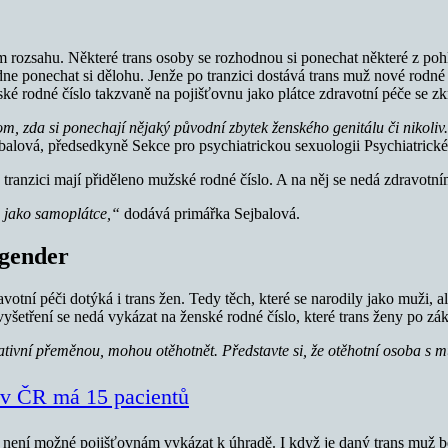
ozsahu. Některé trans osoby se rozhodnou si ponechat některé z pohlav
 ponechat si dělohu. Jenže po tranzici dostává trans muž nové rodné č
é rodné číslo takzvaně na pojišťovnu jako plátce zdravotní péče se zk
m, zda si ponechají nějaký původní zbytek ženského genitálu či nikoli
balová, předsedkyně Sekce pro psychiatrickou sexuologii Psychiatric
ané tranzici mají přiděleno mužské rodné číslo. A na něj se nedá zdrav
d jako samoplátce,“
dodává primářka Sejbalová.
sgender
votní péči dotýká i trans žen. Tedy těch, které se narodily jako muži, 
vyšetření se nedá vykázat na ženské rodné číslo, které trans ženy po zák
perativní přeměnou, mohou otěhotnět. Představte si, že otěhotní osoba 
 v ČR má 15 pacientů
není možné pojišťovnám vykázat k úhradě. I když je daný trans muž bě