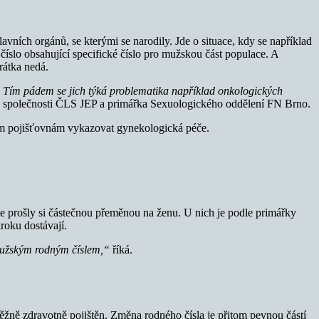
ních orgánů, se kterými se narodily. Jde o situace, kdy se například
íslo obsahující specifické číslo pro mužskou část populace. A
rátka nedá.
v. Tím pádem se jich týká problematika například onkologických
ké společnosti ČLS JEP a primářka Sexuologického oddělení FN Brno.
otním pojišťovnám vykazovat gynekologická péče.
ale prošly si částečnou přeměnou na ženu. U nich je podle primářky
roku dostávají.
s mužským rodným číslem,“
říká.
žně zdravotně pojištěn. Změna rodného čísla je přitom pevnou částí