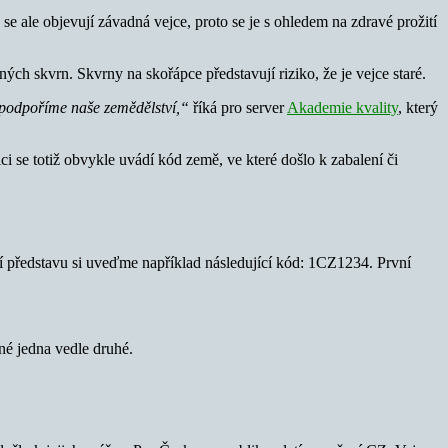
 ale objevují závadná vejce, proto se je s ohledem na zdravé prožití
ých skvrn. Skvrny na skořápce představují riziko, že je vejce staré.
c podpoříme naše zemědělství,“
říká pro server
Akademie kvality
, který
i se totiž obvykle uvádí kód země, ve které došlo k zabalení či
í představu si uveďme například následující kód: 1CZ1234. První
né jedna vedle druhé.