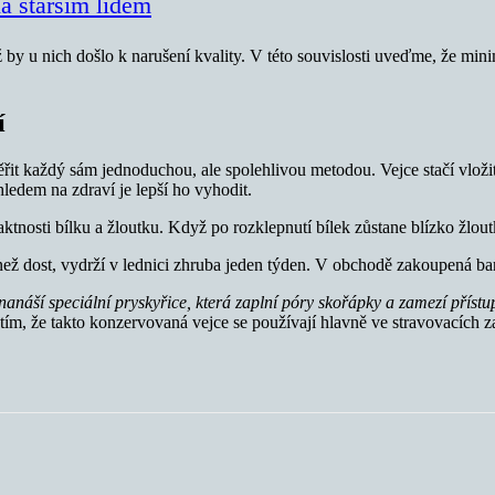
a starším lidem
ž by u nich došlo k narušení kvality. V této souvislosti uveďme, že min
í
ěřit každý sám jednoduchou, ale spolehlivou metodou. Vejce stačí vloži
ledem na zdraví je lepší ho vyhodit.
nosti bílku a žloutku. Když po rozklepnutí bílek zůstane blízko žloutku
ež dost, vydrží v lednici zhruba jeden týden. V obchodě zakoupená bar
ně nanáší speciální pryskyřice, která zaplní póry skořápky a zamezí pří
ím, že takto konzervovaná vejce se používají hlavně ve stravovacích z