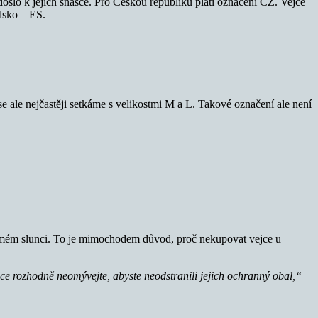
došlo k jejich snášce. Pro Českou republiku platí označení CZ. Vejce
lsko – ES.
 se ale nejčastěji setkáme s velikostmi M a L. Takové označení ale není
 přímém slunci. To je mimochodem důvod, proč nekupovat vejce u
Vejce rozhodně neomývejte, abyste neodstranili jejich ochranný obal,“