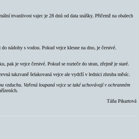
imální trvanlivost vajec je 28 dnů od data snášky. Přičemž na obalech
t do nádoby s vodou. Pokud vejce klesne na dno, je čerstvé.
, pak je vejce čerstvé. Pokud se rozteče do stran, zřejmě je staré.
evná takzvaně šelakovaná vejce ale vydrží v lednici zhruba měsíc.
stupu vzduchu. Vařená loupaná vejce se také uchovávají v ochranném
ařízeních.
Táňa Pikartová