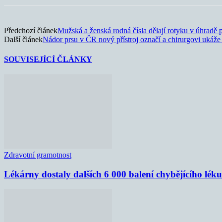
Předchozí článek
Mužská a ženská rodná čísla dělají rotyku v úhradě 
Další článek
Nádor prsu v ČR nový přístroj označí a chirurgovi ukáže
SOUVISEJÍCÍ ČLÁNKY
Zdravotní gramotnost
Lékárny dostaly dalších 6 000 balení chybějícího lék