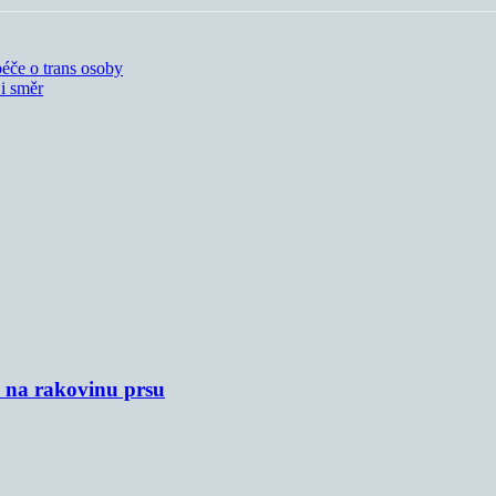
péče o trans osoby
 i směr
u na rakovinu prsu