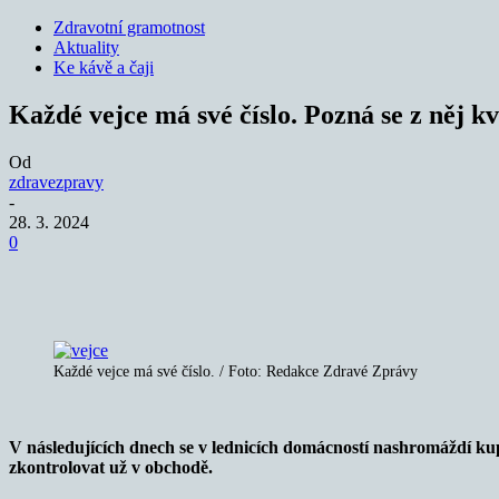
Zdravotní gramotnost
Aktuality
Ke kávě a čaji
Každé vejce má své číslo. Pozná se z něj kva
Od
zdravezpravy
-
28. 3. 2024
0
Sdílet
Každé vejce má své číslo. / Foto: Redakce Zdravé Zprávy
V následujících dnech se v lednicích domácností nashromáždí kupy
zkontrolovat už v obchodě.