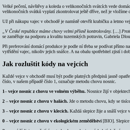
Velké pečení, návštěvy a koleda o velikonočních svátcích vede domácn
velikonočních svátků vyplatí zkontrolovat ještě dříve, než je vložíme
Už při nákupu vajec v obchodě je namístě otevřít krabičku a letmo vej
„V České republice máme chovy velmi přísně kontrolovány.
[…]
Proto
se zaměřuje na podporu a kvalitu tuzemských potravin, Gabriela Dl
Při preferování domácí produkce je podle ní třeba se podívat přímo na
vytřídění vajec, nikoliv jejich snášce. A na obalu spotřebitel zjistí i do
Jak rozluštit kódy na vejcích
Každé vejce v obchodě musí být podle platných předpisů jasně opatře
číslo, v našem případě číslo 1, označuje metodu chovu nosnic.
1
–
vejce nosnic z chovu ve volném výběhu.
Nosnice žijí v objektec
2
–
vejce nosnic z chovu v halách.
Jde o metodu chovu, kdy se tisíc
3
–
vejce nosnic z chovu v klecích.
Každá slepice žije a snáší vejce 
0
–
vejce nosnic z chovu v ekologickém zemědělství
[BIO]. Slepice 