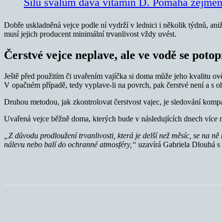
Sílu svalům dává vitamín D. Pomáhá zejmén
Dobře uskladněná vejce podle ní vydrží v lednici i několik týdnů, ani
musí jejich producent minimální trvanlivost vždy uvést.
Čerstvé vejce neplave, ale ve vodě se potop
Ještě před použitím či uvařením vajíčka si doma může jeho kvalitu ov
V opačném případě, tedy vyplave-li na povrch, pak čerstvé není a s oh
Druhou metodou, jak zkontrolovat čerstvost vajec, je sledování kompakt
Uvařená vejce běžně doma, kterých bude v následujících dnech více n
„Z důvodu prodloužení trvanlivosti, která je delší než měsíc, se na 
nálevu nebo balí do ochranné atmosféry,“
uzavírá Gabriela Dlouhá s t
Sdílet