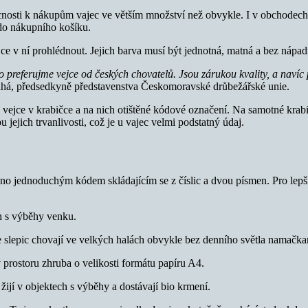
osti k nákupům vajec ve větším množství než obvykle. I v obchodech se
 do nákupního košíku.
ce v ní prohlédnout. Jejich barva musí být jednotná, matná a bez nápadn
 preferujme vejce od českých chovatelů. Jsou zárukou kvality, a naví
ouhá, předsedkyně představenstva Českomoravské drůbežářské unie.
 vejce v krabičce a na nich otištěné kódové označení. Na samotné krabic
bu jejich trvanlivosti, což je u vajec velmi podstatný údaj.
no jednoduchým kódem skládajícím se z číslic a dvou písmen. Pro lepš
h s výběhy venku.
e slepic chovají ve velkých halách obvykle bez denního světla namačka
v prostoru zhruba o velikosti formátu papíru A4.
žijí v objektech s výběhy a dostávají bio krmení.