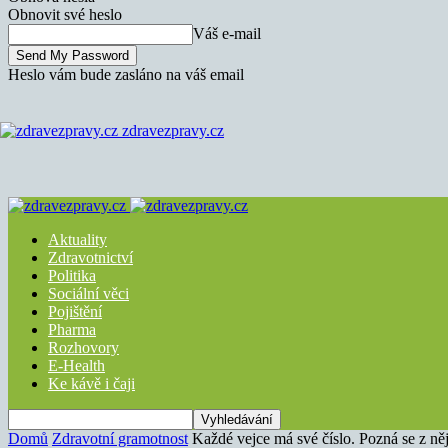
Obnovit své heslo
Váš e-mail
Heslo vám bude zasláno na váš email
zdravezpravy.cz
Aktuality
Zdravotnictví
Politika
Sociální věci
Pojištění
Pharma
Rozhovory
E-Health
Ke kávě i čaji
Domů
Zdravotní gramotnost
Každé vejce má své číslo. Pozná se z něj k