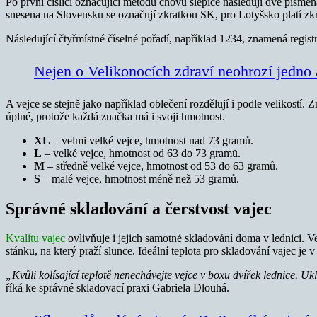
Po první číslici označující metodu chovu slepice následují dvě písmen
snesena na Slovensku se označují zkratkou SK, pro Lotyšsko platí 
Následující čtyřmístné číselné pořadí, například 1234, znamená regist
Nejen o Velikonocích zdraví neohrozí jedno
A vejce se stejně jako například oblečení rozdělují i podle velikostí.
úplné, protože každá značka má i svoji hmotnost.
XL
– velmi velké vejce, hmotnost nad 73 gramů.
L
– velké vejce, hmotnost od 63 do 73 gramů.
M
– středně velké vejce, hmotnost od 53 do 63 gramů.
S
– malé vejce, hmotnost méně než 53 gramů.
Správné skladování a čerstvost vajec
Kvalitu vajec
ovlivňuje i jejich samotné skladování doma v lednici. 
stánku, na který praží slunce. Ideální teplota pro skladování vajec je 
„Kvůli kolísající teplotě nenechávejte vejce v boxu dvířek lednice. Uk
říká ke správné skladovací praxi Gabriela Dlouhá.