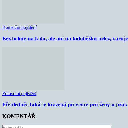
Komerční pojištění
Bez helmy na kolo, ale ani na koloběžku nelez, varu
Zdravotní pojištění
Přehledně: Jaká je hrazená prevence pro ženy u prak
KOMENTÁŘ