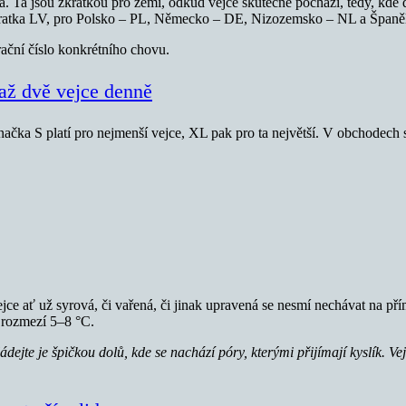
a. Ta jsou zkratkou pro zemi, odkud vejce skutečně pochází, tedy, kde 
zkratka LV, pro Polsko – PL, Německo – DE, Nizozemsko – NL a Španě
rační číslo konkrétního chovu.
 až dvě vejce denně
 Značka S platí pro nejmenší vejce, XL pak pro ta největší. V obchodech
Vejce ať už syrová, či vařená, či jinak upravená se nesmí nechávat na
v rozmezí 5–8 °C.
ládejte je špičkou dolů, kde se nachází póry, kterými přijímají kyslík. 