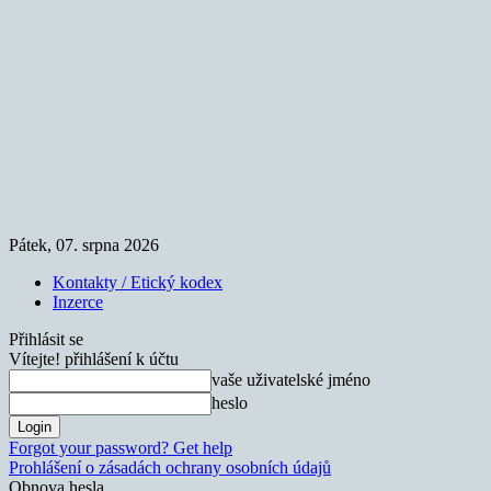
Pátek, 07. srpna 2026
Kontakty / Etický kodex
Inzerce
Přihlásit se
Vítejte! přihlášení k účtu
vaše uživatelské jméno
heslo
Forgot your password? Get help
Prohlášení o zásadách ochrany osobních údajů
Obnova hesla