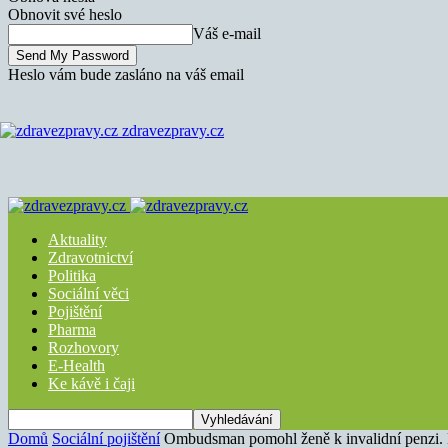
Obnovit své heslo
Váš e-mail
Heslo vám bude zasláno na váš email
zdravezpravy.cz
Aktuality
Zdravotnictví
Politika
Sociální věci
Pojištění
Pharma
Rozhovory
E-Health
Ke kávě i čaji
Domů
Sociální pojištění
Ombudsman pomohl ženě k invalidní penzi. 