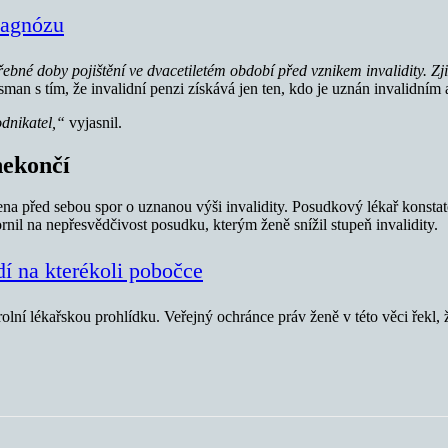
iagnózu
 doby pojištění ve dvacetiletém období před vznikem invalidity. Zjistil
man s tím, že invalidní penzi získává jen ten, kdo je uznán invalidní
odnikatel,“
vyjasnil.
nekončí
na před sebou spor o uznanou výši invalidity. Posudkový lékař konstatov
rnil na nepřesvědčivost posudku, kterým ženě snížil stupeň invalidity.
dí na kterékoli pobočce
lní lékařskou prohlídku. Veřejný ochránce práv ženě v této věci řekl,