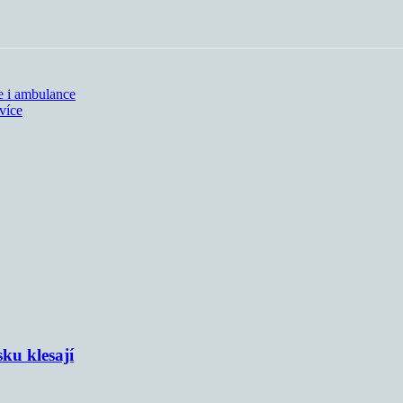
le i ambulance
více
sku klesají