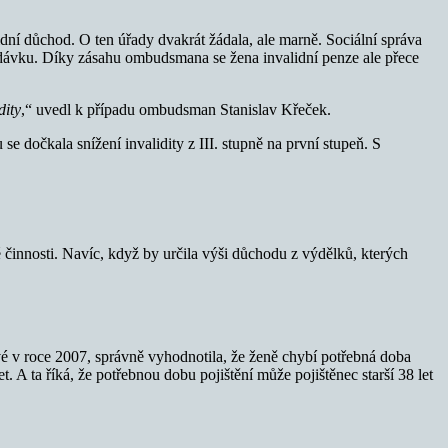
lidní důchod. O ten úřady dvakrát žádala, ale marně. Sociální správa
a dávku. Díky zásahu ombudsmana se žena invalidní penze ale přece
dity
,“ uvedl k případu ombudsman Stanislav Křeček.
e dočkala snížení invalidity z III. stupně na první stupeň. S
é činnosti. Navíc, když by určila výši důchodu z výdělků, kterých
é v roce 2007, správně vyhodnotila, že ženě chybí potřebná doba
t. A ta říká, že potřebnou dobu pojištění může pojištěnec starší 38 let