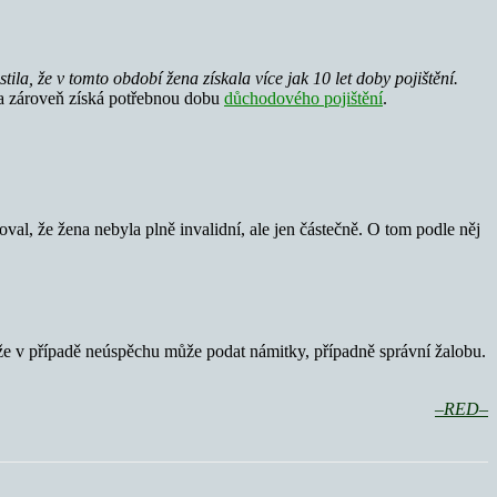
a, že v tomto období žena získala více jak 10 let doby pojištění.
m a zároveň získá potřebnou dobu
důchodového pojištění
.
al, že žena nebyla plně invalidní, ale jen částečně. O tom podle něj
 že v případě neúspěchu může podat námitky, případně správní žalobu.
–RED–