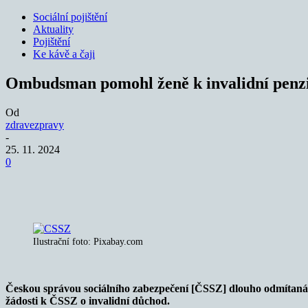
Sociální pojištění
Aktuality
Pojištění
Ke kávě a čaji
Ombudsman pomohl ženě k invalidní penzi
Od
zdravezpravy
-
25. 11. 2024
0
Sdílet
Ilustrační foto: Pixabay.com
Českou správou sociálního zabezpečení [ČSSZ] dlouho odmítaná ž
žádosti k ČSSZ o invalidní důchod.