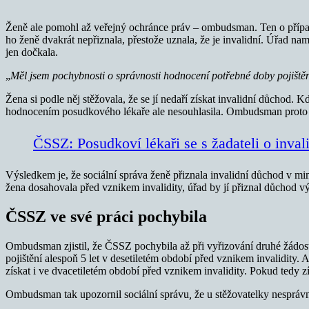
Ženě ale pomohl až veřejný ochránce práv – ombudsman. Ten o přípa
ho ženě dvakrát nepřiznala, přestože uznala, že je invalidní. Úřad n
jen dočkala.
„
Měl jsem pochybnosti o správnosti hodnocení potřebné doby pojištění 
Žena si podle něj stěžovala, že se jí nedaří získat invalidní důchod. 
hodnocením posudkového lékaře ale nesouhlasila. Ombudsman proto za
ČSSZ: Posudkoví lékaři se s žadateli o inva
Výsledkem je, že sociální správa ženě přiznala invalidní důchod v mim
žena dosahovala před vznikem invalidity, úřad by jí přiznal důchod vý
ČSSZ ve své práci pochybila
Ombudsman zjistil, že ČSSZ pochybila až při vyřizování druhé žádost
pojištění alespoň 5 let v desetiletém období před vznikem invalidity. A
získat i ve dvacetiletém období před vznikem invalidity. Pokud tedy zís
Ombudsman tak upozornil sociální správu
,
že u stěžovatelky nespráv