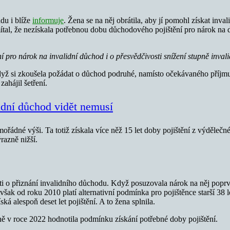
du i blíže
informuje
. Žena se na něj obrátila, aby jí pomohl získat inva
amítal, že nezískala potřebnou dobu důchodového pojištění pro nárok n
pro nárok na invalidní důchod i o přesvědčivosti snížení stupně invali
Když si zkoušela požádat o důchod podruhé, namísto očekávaného příjmu s
hájil šetření.
lidní důchod vidět nemusí
ořádné výši. Ta totiž získala více něž 15 let doby pojištění z výdělečn
razně nižší.
i o přiznání invalidního důchodu. Když posuzovala nárok na něj poprv
však od roku 2010 platí alternativní podmínka pro pojištěnce starší 38 le
ká alespoň deset let pojištění. A to žena splnila.
ně v roce 2022 hodnotila podmínku získání potřebné doby pojištění.