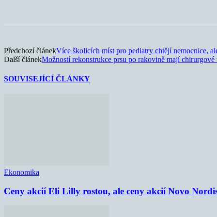
Sdílet
Předchozí článek
Více školicích míst pro pediatry chtějí nemocnice, a
Další článek
Možností rekonstrukce prsu po rakovině mají chirurgové 
SOUVISEJÍCÍ ČLÁNKY
Ekonomika
Ceny akcií Eli Lilly rostou, ale ceny akcií Novo Nordi