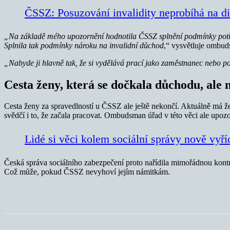
ČSSZ: Posuzování invalidity neprobíhá na d
„Na základě mého upozornění hodnotila ČSSZ splnění podmínky potřebné
Splnila tak podmínky nároku na invalidní důchod
,“ vysvětluje ombuds
„Nabyde ji hlavně tak, že si vydělává prací jako zaměstnanec nebo p
Cesta ženy, která se dočkala důchodu, ale 
Cesta ženy za spravedlností u ČSSZ ale ještě nekončí. Aktuálně má že
svědčí i to, že začala pracovat. Ombudsman úřad v této věci ale upozo
Lidé si věci kolem sociální správy nově vyří
Česká správa sociálního zabezpečení proto nařídila mimořádnou kontro
Což může, pokud ČSSZ nevyhoví jejím námitkám.