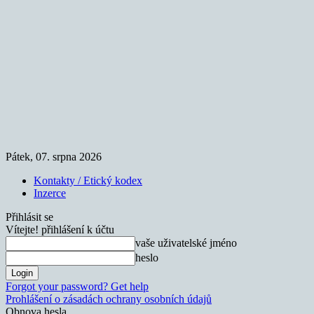
Pátek, 07. srpna 2026
Kontakty / Etický kodex
Inzerce
Přihlásit se
Vítejte! přihlášení k účtu
vaše uživatelské jméno
heslo
Forgot your password? Get help
Prohlášení o zásadách ochrany osobních údajů
Obnova hesla