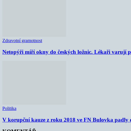
Zdravotní gramotnost
Netopýři míří okny do českých ložnic. Lékaři varují
Politika
V korupční kauze z roku 2018 ve FN Bulovka padly d