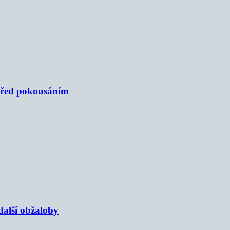
 před pokousáním
alší obžaloby