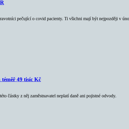
ČR
a zdravotníci pečující o covid pacienty. Ti všichni mají být nejpozději 
 téměř 49 tisíc Kč
éto částky z něj zaměstnavatel neplatí daně ani pojistné odvody.