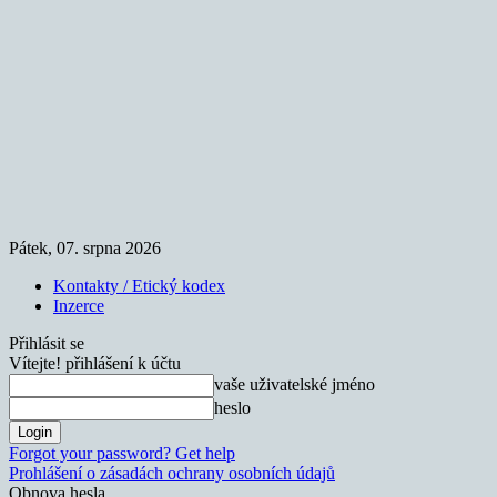
Pátek, 07. srpna 2026
Kontakty / Etický kodex
Inzerce
Přihlásit se
Vítejte! přihlášení k účtu
vaše uživatelské jméno
heslo
Forgot your password? Get help
Prohlášení o zásadách ochrany osobních údajů
Obnova hesla