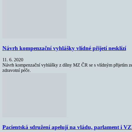
Návrh kompenzační vyhlášky vlídné přijetí nesklízí
11. 6. 2020
Návrh kompenzační vyhlášky z dílny MZ ČR se s vlídným přijetím ze st
zdravotní péče.
Pacientská sdružení apelují na vládu, parlament i V