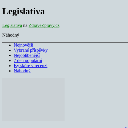
Legislativa
Legislativa
na
ZdraveZpravy.cz
Náhodný
Nejnovější
Vybrané příspěvky
Nejoblíbenější
7 den populární
By skóre v recenzi
Náhodný