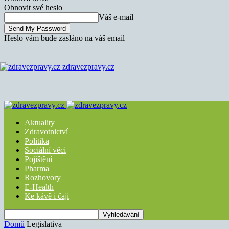
Obnovit své heslo
Váš e-mail
Heslo vám bude zasláno na váš email
zdravezpravy.cz
Aktuality
Zdravotnictví
Politika
Sociální věci
Pojištění
Pharma
Rozhovory
E-Health
Ke kávě i čaji
Domů
Legislativa