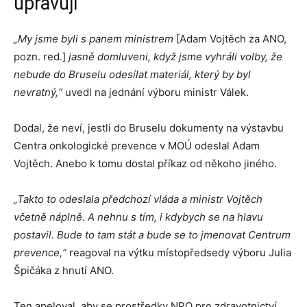
upravují
„My jsme byli s panem ministrem
[Adam Vojtěch za ANO,
pozn. red.]
jasně domluveni, když jsme vyhráli volby, že
nebude do Bruselu odesílat materiál, který by byl
nevratný,“
uvedl na jednání výboru ministr Válek.
Dodal, že neví, jestli do Bruselu dokumenty na výstavbu
Centra onkologické prevence v MOÚ odeslal Adam
Vojtěch. Anebo k tomu dostal příkaz od někoho jiného.
„Takto to odeslala předchozí vláda a ministr Vojtěch
včetně náplně. A nehnu s tím, i kdybych se na hlavu
postavil. Bude to tam stát a bude se to jmenovat Centrum
prevence,“
reagoval na výtku místopředsedy výboru Julia
Špičáka z hnutí ANO.
Ten apeloval, aby se prostředky NPO pro zdravotnictví