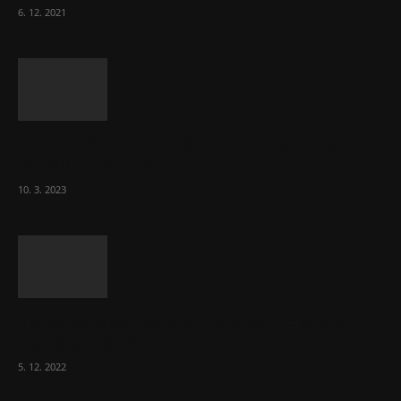
6. 12. 2021
Ministr Válek ocenil domov pro seniory za
70 000 měsíčně
10. 3. 2023
To, co se stalo ve stomatologii, je šílená
ostuda, říká Milan...
5. 12. 2022