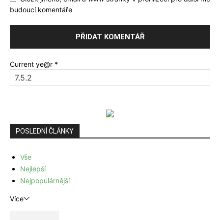
budoucí komentáře
Current ye@r
*
POSLEDNÍ ČLÁNKY
Vše
Nejlepší
Nejpopulárnější
Více