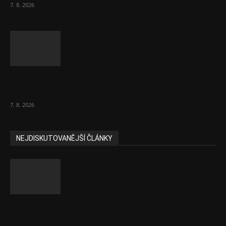
7. 8. 2026
Přehledně: Jaká je hrazená prevence pro
ženy u praktika od ledna...
7. 8. 2026
NEJDISKUTOVANĚJŠÍ ČLÁNKY
Část lékařů tvrdě zaútočila na prezidenta
ČLK Kubka