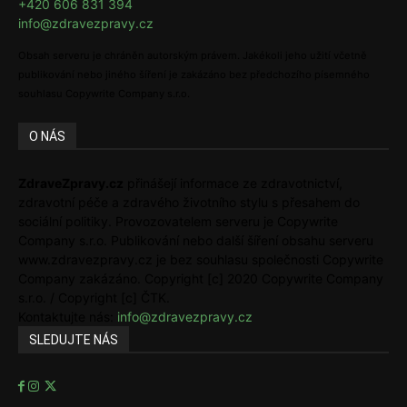
+420 606 831 394
info@zdravezpravy.cz
Obsah serveru je chráněn autorským právem. Jakékoli jeho užití včetně
publikování nebo jiného šíření je zakázáno bez předchozího písemného
souhlasu Copywrite Company s.r.o.
O NÁS
ZdraveZpravy.cz
přinášejí informace ze zdravotnictví,
zdravotní péče a zdravého životního stylu s přesahem do
sociální politiky. Provozovatelem serveru je Copywrite
Company s.r.o. Publikování nebo další šíření obsahu serveru
www.zdravezpravy.cz je bez souhlasu společnosti Copywrite
Company zakázáno. Copyright [c] 2020 Copywrite Company
s.r.o. / Copyright [c] ČTK.
Kontaktujte nás:
info@zdravezpravy.cz
SLEDUJTE NÁS