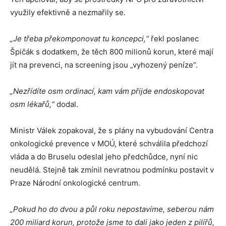
využily efektivně a nezmařily se.
„Je třeba překomponovat tu koncepci,“
řekl poslanec
Špičák s dodatkem, že těch 800 milionů korun, které mají
jít na prevenci, na screening jsou „vyhozený peníze“.
„Nezřídíte osm ordinací, kam vám přijde endoskopovat
osm lékařů,“
dodal.
Ministr Válek zopakoval, že s plány na vybudování Centra
onkologické prevence v MOÚ, které schválila předchozí
vláda a do Bruselu odeslal jeho předchůdce, nyní nic
neudělá. Stejně tak zmínil nevratnou podmínku postavit v
Praze Národní onkologické centrum.
„Pokud ho do dvou a půl roku nepostavíme, seberou nám
200 miliard korun, protože jsme to dali jako jeden z pilířů,