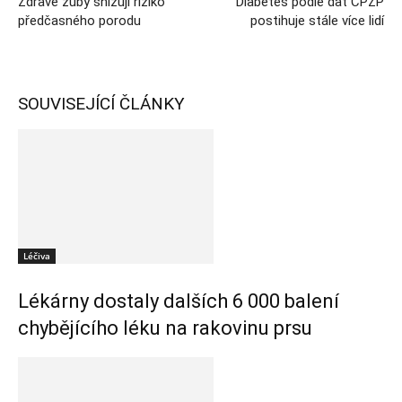
Zdravé zuby snižují riziko
Diabetes podle dat ČPZP
předčasného porodu
postihuje stále více lidí
SOUVISEJÍCÍ ČLÁNKY
Léčiva
Lékárny dostaly dalších 6 000 balení
chybějícího léku na rakovinu prsu