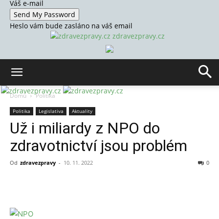
Váš e-mail
Heslo vám bude zasláno na váš email
zdravezpravy.cz
Domů
Politika
Politika
Legislativa
Aktuality
Už i miliardy z NPO do
zdravotnictví jsou problém
Od
zdravezpravy
-
10. 11. 2022
0