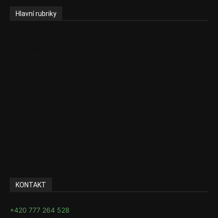
Hlavní rubriky
Aktuality
Zdravotnictví
Politika
Sociální věci
Pojištění
Pharma
Rozhovory
E-Health
Ke kávě i čaji
KONTAKT
+420 777 264 528