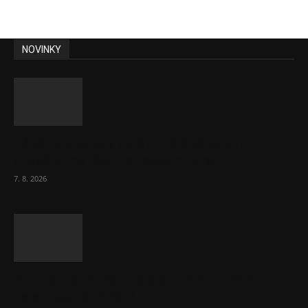
NOVINKY
Lékárny dostaly dalších 6 000 balení
chybějícího léku na rakovinu prsu
7. 8. 2026
Bez helmy na kolo, ale ani na koloběžku
nelez, varuje BESIP