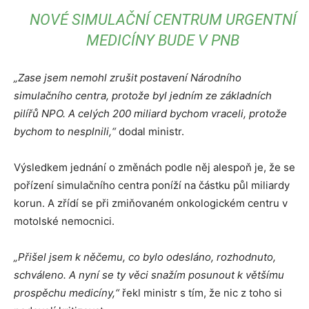
NOVÉ SIMULAČNÍ CENTRUM URGENTNÍ
MEDICÍNY BUDE V PNB
„Zase jsem nemohl zrušit postavení Národního
simulačního centra, protože byl jedním ze základních
pilířů NPO.
A celých 200 miliard bychom vraceli, protože
bychom to nesplnili,“
dodal ministr.
Výsledkem jednání o změnách podle něj alespoň je, že se
pořízení simulačního centra poníží na částku půl miliardy
korun. A zřídí se při zmiňovaném onkologickém centru v
motolské nemocnici.
„Přišel jsem k něčemu, co bylo odesláno, rozhodnuto,
schváleno.
A nyní se ty věci snažím posunout k většímu
prospěchu medicíny,“
řekl ministr s tím, že nic z toho si