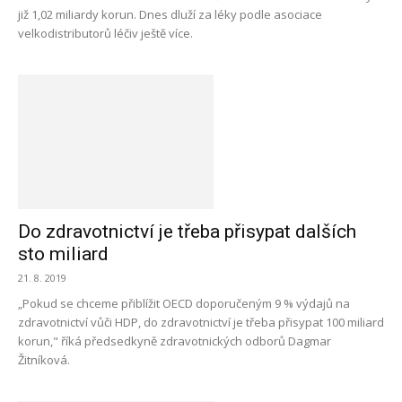
již 1,02 miliardy korun. Dnes dluží za léky podle asociace
velkodistributorů léčiv ještě více.
Do zdravotnictví je třeba přisypat dalších
sto miliard
21. 8. 2019
„Pokud se chceme přiblížit OECD doporučeným 9 % výdajů na
zdravotnictví vůči HDP, do zdravotnictví je třeba přisypat 100 miliard
korun," říká předsedkyně zdravotnických odborů Dagmar
Žitníková.