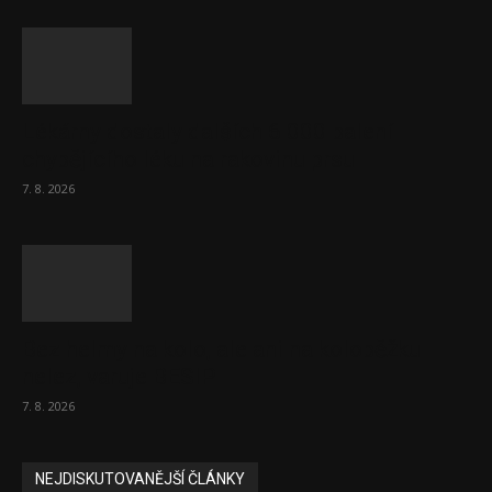
Lékárny dostaly dalších 6 000 balení
chybějícího léku na rakovinu prsu
7. 8. 2026
Bez helmy na kolo, ale ani na koloběžku
nelez, varuje BESIP
7. 8. 2026
NEJDISKUTOVANĚJŠÍ ČLÁNKY