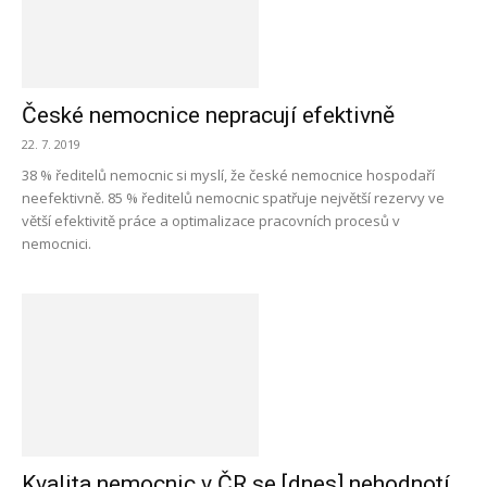
České nemocnice nepracují efektivně
22. 7. 2019
38 % ředitelů nemocnic si myslí, že české nemocnice hospodaří
neefektivně. 85 % ředitelů nemocnic spatřuje největší rezervy ve
větší efektivitě práce a optimalizace pracovních procesů v
nemocnici.
Kvalita nemocnic v ČR se [dnes] nehodnotí