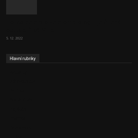
To, co se stalo ve stomatologii, je šílená
ostuda, říká Milan...
5. 12. 2022
Hlavní rubriky
Aktuality
Zdravotnictví
Politika
Sociální věci
Pojištění
Pharma
Rozhovory
E-Health