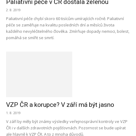
Paliativní péče v ČR dostala zelenou
2. 8. 2019
Paliativní péče chybí skoro 60 tisícům umírajících ročně. Paliativní
péče se zaměřuje na kvalitu posledních dní a měsíců života
každého nevyléčitelného člověka. Zmírňuje dopady nemoci, bolest,
pomáhá se smířit se smrtí.
VZP ČR a korupce? V září má být jasno
1. 8. 2019
V září by měly být známy výsledky veřejnosprávní kontroly ve VZP
ČR i v dalších zdravotních pojišťovnách. Pozornost se bude upírat
ale hlavně k VZP ČR. A to z mnoha důvodů.