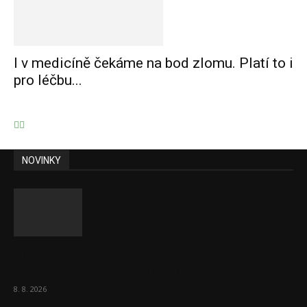
I v medicíně čekáme na bod zlomu. Platí to i
pro léčbu...
NOVINKY
Komentář: Kdyby byl steak lékem,
Američané jsou zdraví jako řípa
8. 8. 2026