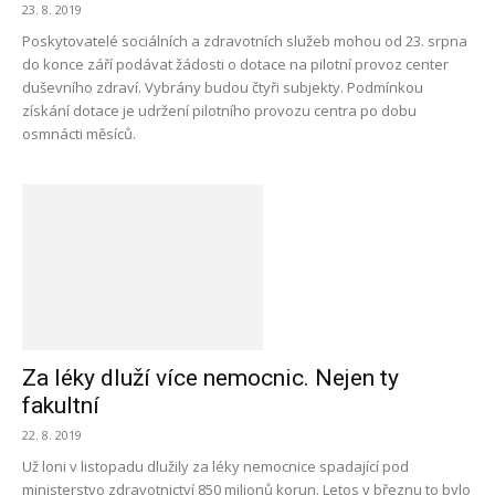
23. 8. 2019
Poskytovatelé sociálních a zdravotních služeb mohou od 23. srpna
do konce září podávat žádosti o dotace na pilotní provoz center
duševního zdraví. Vybrány budou čtyři subjekty. Podmínkou
získání dotace je udržení pilotního provozu centra po dobu
osmnácti měsíců.
Za léky dluží více nemocnic. Nejen ty
fakultní
22. 8. 2019
Už loni v listopadu dlužily za léky nemocnice spadající pod
ministerstvo zdravotnictví 850 milionů korun. Letos v březnu to bylo