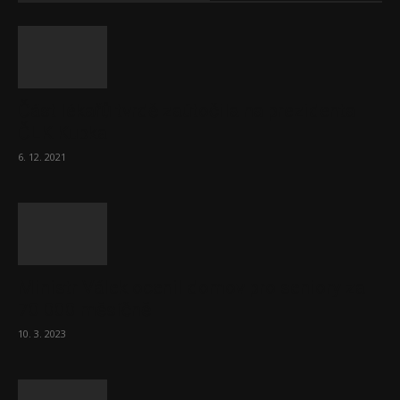
Část lékařů tvrdě zaútočila na prezidenta
ČLK Kubka
6. 12. 2021
Ministr Válek ocenil domov pro seniory za
70 000 měsíčně
10. 3. 2023