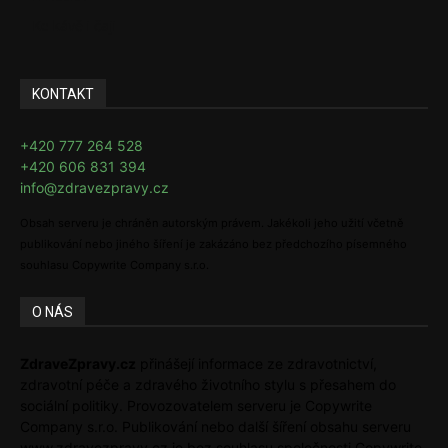
Ke kávě i čaji
KONTAKT
+420 777 264 528
+420 606 831 394
info@zdravezpravy.cz
Obsah serveru je chráněn autorským právem. Jakékoli jeho užití včetně
publikování nebo jiného šíření je zakázáno bez předchozího písemného
souhlasu Copywrite Company s.r.o.
O NÁS
ZdraveZpravy.cz
přinášejí informace ze zdravotnictví,
zdravotní péče a zdravého životního stylu s přesahem do
sociální politiky. Provozovatelem serveru je Copywrite
Company s.r.o. Publikování nebo další šíření obsahu serveru
www.zdravezpravy.cz je bez souhlasu společnosti Copywrite