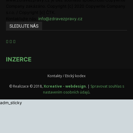
Company zakázáno. Copyright [c] 2020 Copywrite Company
s.r.o. / Copyright [c] ČTK.
Kontaktujte nás:
info@zdravezpravy.cz
SLEDUJTE NÁS
INZERCE
Kontakty / Etický kodex
© Realizace © 2018,
Xcreative - webdesign
. |
Spravovat souhlas s
nastavením osobních údajů
.
adm_sticky