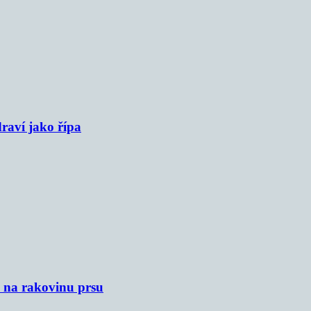
raví jako řípa
u na rakovinu prsu