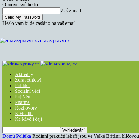
Obnovit své heslo
Váš e-mail
Heslo vám bude zasláno na váš email
zdravezpravy.cz
Aktuality
Zdravotnictví
Politika
Sociální věci
Pojištění
Pharma
Rozhovory
E-Health
Ke kávě i čaji
Domů
Politika
Rodinní praktičtí lékaři jsou ve Velké Británii klíčov