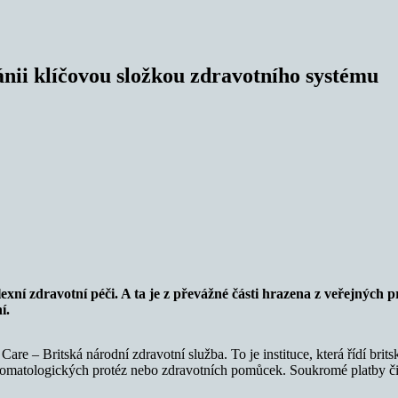
tánii klíčovou složkou zdravotního systému
 zdravotní péči. A ta je z převážné části hrazena z veřejných pr
í.
re – Britská národní zdravotní služba. To je instituce, která řídí brits
 stomatologických protéz nebo zdravotních pomůcek. Soukromé platby či