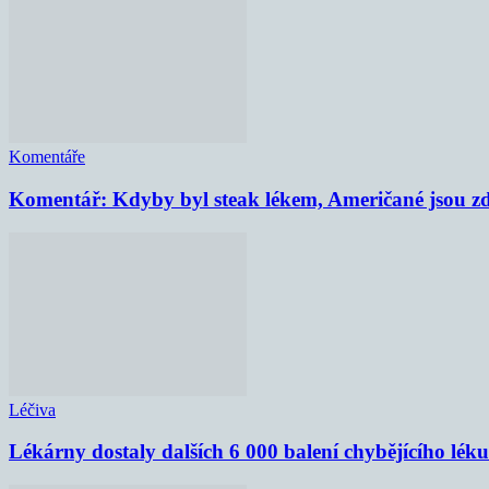
Komentáře
Komentář: Kdyby byl steak lékem, Američané jsou zd
Léčiva
Lékárny dostaly dalších 6 000 balení chybějícího lék