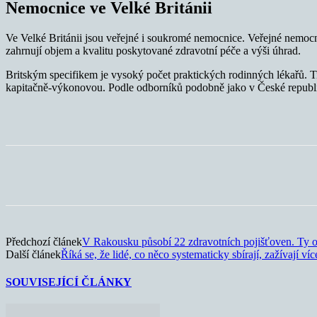
Nemocnice ve Velké Británii
Ve Velké Británii jsou veřejné i soukromé nemocnice. Veřejné nemoc
zahrnují objem a kvalitu poskytované zdravotní péče a výši úhrad.
Britským specifikem je vysoký počet praktických rodinných lékařů. Ti
kapitačně-výkonovou. Podle odborníků podobně jako v České republice
Sdílet
Předchozí článek
V Rakousku působí 22 zdravotních pojišťoven. Ty 
Další článek
Říká se, že lidé, co něco systematicky sbírají, zažívají více
SOUVISEJÍCÍ ČLÁNKY