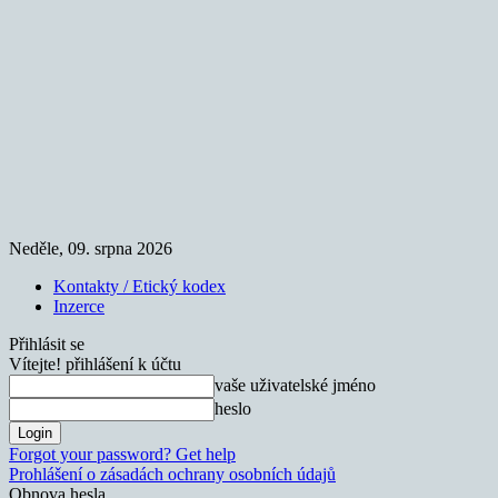
Neděle, 09. srpna 2026
Kontakty / Etický kodex
Inzerce
Přihlásit se
Vítejte! přihlášení k účtu
vaše uživatelské jméno
heslo
Forgot your password? Get help
Prohlášení o zásadách ochrany osobních údajů
Obnova hesla