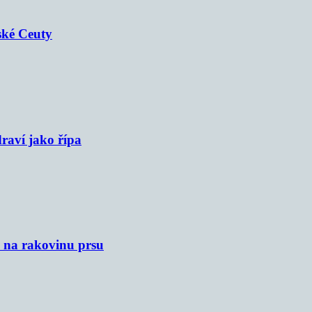
ské Ceuty
raví jako řípa
u na rakovinu prsu