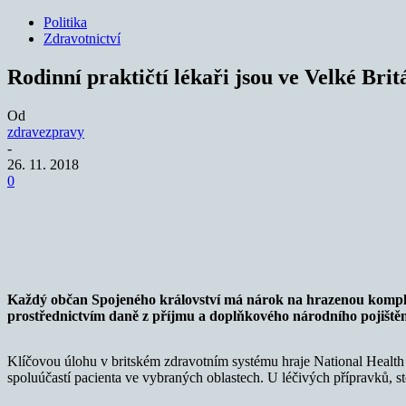
Politika
Zdravotnictví
Rodinní praktičtí lékaři jsou ve Velké Bri
Od
zdravezpravy
-
26. 11. 2018
0
Sdílet
Každý občan Spojeného království má nárok na hrazenou komplexní
prostřednictvím daně z příjmu a doplňkového národního pojištěn
Klíčovou úlohu v britském zdravotním systému hraje National Health Ca
spoluúčastí pacienta ve vybraných oblastech. U léčivých přípravků,