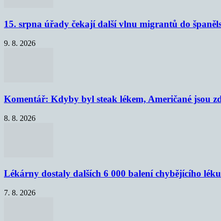
15. srpna úřady čekají další vlnu migrantů do španěl
9. 8. 2026
Komentář: Kdyby byl steak lékem, Američané jsou zd
8. 8. 2026
Lékárny dostaly dalších 6 000 balení chybějícího lék
7. 8. 2026