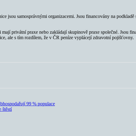
nice jsou samosprávnými organizacemi. Jsou financovány na podkladě 
 mají privátní praxe nebo zakládají skupinově praxe společné. Jsou fi
, ale s tím rozdílem, že v ČR peníze vyplácejí zdravotní pojišťovny.
obhospodařují 99 % populace
 štěstí