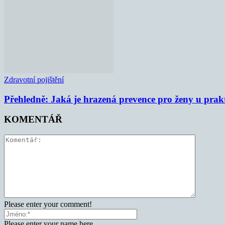
Zdravotní pojištění
Přehledně: Jaká je hrazená prevence pro ženy u prak
KOMENTÁŘ
Please enter your comment!
Please enter your name here