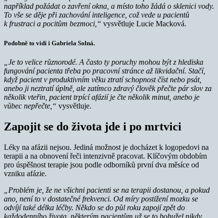
například požádat o zavření okna, a místo toho žádá o sklenici vody.
To vše se děje při zachování inteligence, což vede u pacientů
k frustraci a pocitům bezmoci,“
vysvětluje Lucie Macková.
Podobně to vidí i Gabriela Solná.
„Je to velice různorodé. A často ty poruchy mohou být z hlediska
fungování pacienta třeba po pracovní stránce až likvidační. Stačí,
když pacient v produktivním věku ztratí schopnost číst nebo psát,
anebo ji neztratí úplně, ale zatímco zdravý člověk přečte pár slov za
několik vteřin, pacient trpící afázií je čte několik minut, anebo je
vůbec nepřečte,“
vysvětluje.
Zapojit se do života jde i po mrtvici
Léky na afázii nejsou. Jediná možnost je docházet k logopedovi na
terapii a na obnovení řeči intenzivně pracovat. Klíčovým obdobím
pro úspěšnost terapie jsou podle odborníků první dva měsíce od
vzniku afázie.
„Problém je, že ne všichni pacienti se na terapii dostanou, a pokud
ano, není to v dostatečné frekvenci. Od míry postižení mozku se
odvíjí také délka léčby. Někdo se do půl roku zapojí zpět do
každodenního života, některým pacientům už se to bohužel nikdy