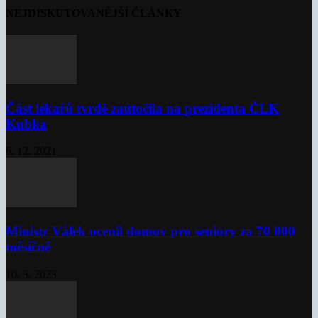
NEJDISKUTOVANĚJŠÍ ČLÁNKY
Část lékařů tvrdě zaútočila na prezidenta ČLK
Kubka
6. 12. 2021
Ministr Válek ocenil domov pro seniory za 70 000
měsíčně
10. 3. 2023