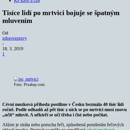
Ke kávě a čaji
Tisíce lidí po mrtvici bojuje se špatným
mluvením
Od
zdravezpravy
-
18. 3. 2019
1
Foto: Pixabay.com
Cévní mozková příhoda postihne v Česku bezmála 40 tisíc lidí
ročně. Podle odhadů až pět tisíc z nich se po mrtvici musí znovu
„učit“ mluvit. A někteří se učí třeba i číst nebo počítat.
Afázie je ztráta nebo porucha řeči, způsobená porušením řečových
oblastí mozku. Projevit se může po prodělané
cévní mozkové