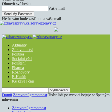
Obnovit své heslo
Váš e-mail
Heslo vám bude zasláno na váš email
zdravezpravy.cz
Aktuality
Zdravotnictví
Politika
Sociální věci
Pojištění
Pharma
Rozhovory
E-Health
Ke kávě i čaji
Domů
Zdravotní gramotnost
Tisíce lidí po mrtvici bojuje se špatným
mluvením
Zdravotní gramotnost