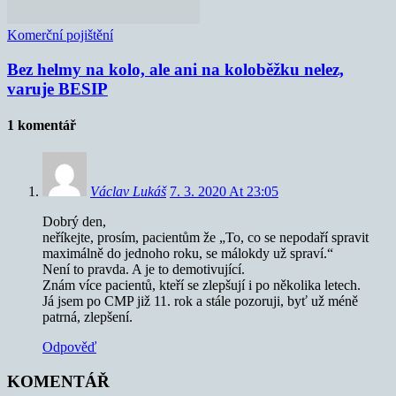
Komerční pojištění
Bez helmy na kolo, ale ani na koloběžku nelez,
varuje BESIP
1 komentář
Václav Lukáš
7. 3. 2020 At 23:05
Dobrý den,
neříkejte, prosím, pacientům že „To, co se nepodaří spravit
maximálně do jednoho roku, se málokdy už spraví.“
Není to pravda. A je to demotivující.
Znám více pacientů, kteří se zlepšují i po několika letech.
Já jsem po CMP již 11. rok a stále pozoruji, byť už méně
patrná, zlepšení.
Odpověď
KOMENTÁŘ