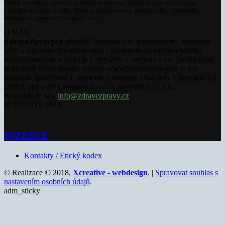
Obsah serveru je chráněn autorským právem. Jakékoli jeho užití včetně
publikování nebo jiného šíření je zakázáno bez předchozího písemného
souhlasu Copywrite Company s.r.o.
O NÁS
ZdraveZpravy.cz
přinášejí informace ze zdravotnictví, zdravotní
péče a zdravého životního stylu s přesahem do sociální politiky.
Provozovatelem serveru je Copywrite Company s.r.o. Publikování
nebo další šíření obsahu serveru www.zdravezpravy.cz je bez
souhlasu společnosti Copywrite Company zakázáno. Copyright [c]
2020 Copywrite Company s.r.o. / Copyright [c] ČTK.
Kontaktujte nás:
info@zdravezpravy.cz
SLEDUJTE NÁS
INZERCE
Kontakty / Etický kodex
© Realizace © 2018,
Xcreative - webdesign
. |
Spravovat souhlas s
nastavením osobních údajů
.
adm_sticky