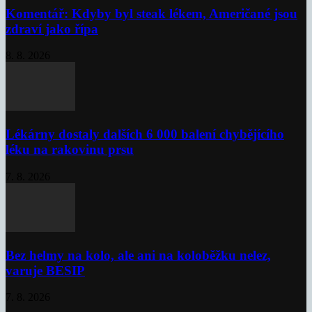
Komentář: Kdyby byl steak lékem, Američané jsou
zdraví jako řípa
8. 8. 2026
Lékárny dostaly dalších 6 000 balení chybějícího
léku na rakovinu prsu
7. 8. 2026
Bez helmy na kolo, ale ani na koloběžku nelez,
varuje BESIP
7. 8. 2026