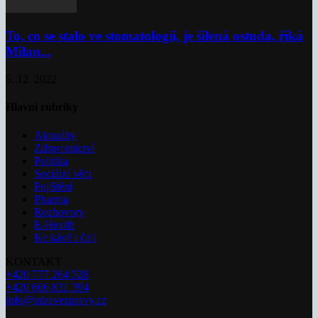
To, co se stalo ve stomatologii, je šílená ostuda, říká
Milan...
5. 12. 2022
Hlavní rubriky
Aktuality
Zdravotnictví
Politika
Sociální věci
Pojištění
Pharma
Rozhovory
E-Health
Ke kávě i čaji
KONTAKT
+420 777 264 528
+420 606 831 394
info@zdravezpravy.cz