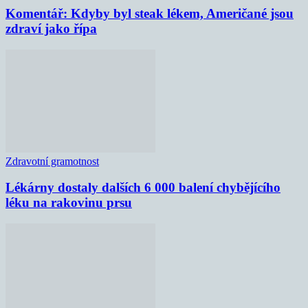
Komentář: Kdyby byl steak lékem, Američané jsou
zdraví jako řípa
Zdravotní gramotnost
Lékárny dostaly dalších 6 000 balení chybějícího
léku na rakovinu prsu