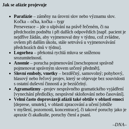
Jak se afázie projevuje
Parafázie
– záměny na úrovni slov nebo významu slov.
Kočka – očka, kočka – tygr
Perseverace – jde o ulpívání na právě řečeném, či na
předchozím podnětu i při dalších odpovědích [např. pacient je
nejdříve žádán, aby vyjmenoval dny v týdnu, což zvládne,
ovšem při dalším úkolu, stále setrvává u vyjmenovávání
předchozích dnů v týdnu].
Logorhea
– překotná rychlá mluva se sníženou
srozumitelností.
Anomie
– porucha pojmenování [neschopnost správně
pojmenovat správným slovem určený předmět].
Slovní emboly, vmetky
– bezděčný, samovolný; pohybový,
hlasový nebo řečový projev, který se objevuje bez souvislosti
s ostatní duševní činností a je bezúčelný.
Agramatizmy
–projev nesprávného gramatického vyjádření
[vynechání předložky, nesprávné skloňování nebo časování].
Velmi často doprovázejí afázií také obtíže v oblasti emocí
[deprese, smutek], v oblasti zpracování a učení [obtíže
v myšlení, pozornosti, koncentrace], či takové poruchy jako je
apraxie či akalkulie, poruchy čtení a psaní.
–DNA–