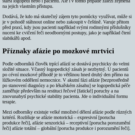
starší logopedi nebo i pacienti. Ale i v tomto případě záleží zejména
na jejich vlastním přístupu.
Dodává, že kdo má skutečný zájem tyto pomůcky využívat, může si
je v pohodě stáhnout online nebo zakoupit v češtině. Varuje přitom
před praxí, kdy jsou pacienti například svými rodinnými příslušníky
nuceni ke cvičení řeči neodbornými postupy, jako je například čtení
slabikářů apod.
Příznaky afázie po mozkové mrtvici
Podle odborníků člověk trpící afázií se dostává psychicky do velmi
složité situace. Včasný logopedický zásah je nezbytný. U pacientů
po cévní mozkové příhodě je to většinou hned druhý den přímo na
lůžkovém oddělení nemocnice. V akutní fázi afázie [bezprostředně
po stanovení diagnózy a po lékařském zásahu] se logopedická péče
zaměřuje především na restituci řečové [fatické] poruchy a na
znovunabytí psychické stability pacienta. Jde o individuální formu
terapie.
Mezi odborníky existuje velké množství dělení afázie podle různých
kritérií. Rozlišuje se afázie motorická – expresivní [porucha
produkce řeči], afázie senzorická – receptivní [porucha porozumění
řeči] afázie totální – globální [porucha produkce i porozumění řeči].