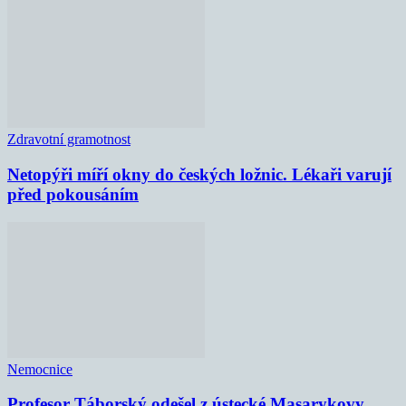
Zdravotní gramotnost
Netopýři míří okny do českých ložnic. Lékaři varují
před pokousáním
Nemocnice
Profesor Táborský odešel z ústecké Masarykovy