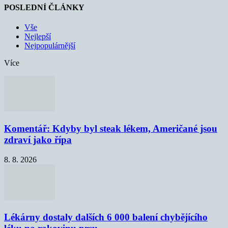
POSLEDNÍ ČLÁNKY
Vše
Nejlepší
Nejpopulárnější
Více
Komentář: Kdyby byl steak lékem, Američané jsou
zdraví jako řípa
8. 8. 2026
Lékárny dostaly dalších 6 000 balení chybějícího