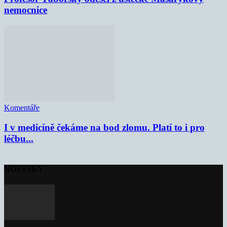
nemocnice
Komentáře
I v medicíně čekáme na bod zlomu. Platí to i pro
léčbu...
NOVINKY