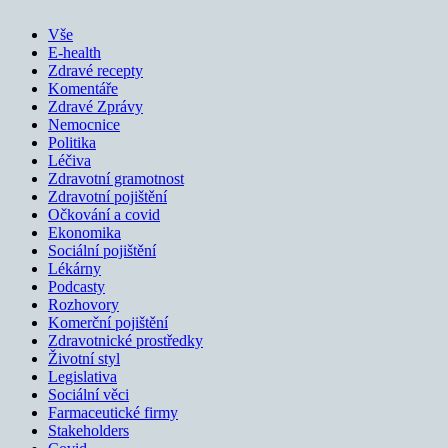
Vše
E-health
Zdravé recepty
Komentáře
Zdravé Zprávy
Nemocnice
Politika
Léčiva
Zdravotní gramotnost
Zdravotní pojištění
Očkování a covid
Ekonomika
Sociální pojištění
Lékárny
Podcasty
Rozhovory
Komerční pojištění
Zdravotnické prostředky
Životní styl
Legislativa
Sociální věci
Farmaceutické firmy
Stakeholders