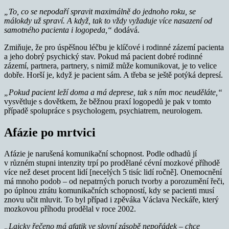
„To, co se nepodaří spravit maximálně do jednoho roku, se
málokdy už spraví.
A když, tak to vždy vyžaduje více nasazení od
samotného pacienta i logopeda,“
dodává.
Zmiňuje, že pro úspěšnou léčbu je klíčové i rodinné zázemí pacienta
a jeho dobrý psychický stav. Pokud má pacient dobré rodinné
zázemí, partnera, partnery, s nimiž může komunikovat, je to velice
dobře. Horší je, když je pacient sám. A třeba se ještě potýká depresí.
„Pokud pacient leží doma a má deprese, tak s ním moc neuděláte,“
vysvětluje s dovětkem, že běžnou praxí logopedů je pak v tomto
případě spolupráce s psychologem, psychiatrem, neurologem.
Afázie po mrtvici
Afázie je narušená komunikační schopnost. Podle odhadů jí
v různém stupni intenzity trpí po prodělané cévní mozkové příhodě
více než deset procent lidí [necelých 5 tisíc lidí ročně]. Onemocnění
má mnoho podob – od nepatrných poruch tvorby a porozumění řeči,
po úplnou ztrátu komunikačních schopností, kdy se pacienti musí
znovu učit mluvit. To byl případ i zpěváka Václava Neckáře, který
mozkovou příhodu prodělal v roce 2002.
„Laicky řečeno má afatik ve slovní zásobě nepořádek – chce