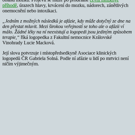
příhodě
, úrazech hlavy, krvácení do mozku, nádorech, zánětlivých
onemocnění nebo intoxikaci.
„Jedním z možných následků je afázie, kdy může dotyčný ze dne na
den přestat mluvit. Mezi širokou veřejností se toho ale o afázii ví
málo. Žádné léky na ní neexistují a logopedi jsou jediným způsobem
terapie,“
říká logopedka z Fakultní nemocnice Královské
Vinohrady Lucie Macková.
Její slova potvrzuje i místopředsedkyně Asociace klinických
logopedů ČR Gabriela Solná. Podle ní afázie u lidí po mrtvici není
ničím výjimečným.