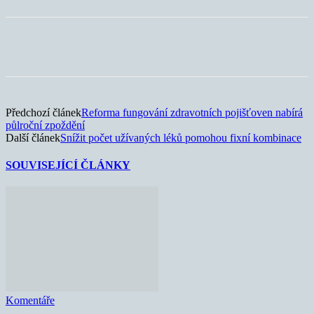
Předchozí článek
Reforma fungování zdravotních pojišťoven nabírá
půlroční zpoždění
Další článek
Snížit počet užívaných léků pomohou fixní kombinace
SOUVISEJÍCÍ ČLÁNKY
Komentáře