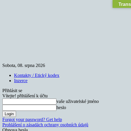
Trans
Sobota, 08. srpna 2026
Kontakty / Etický kodex
Inzerce
Přihlásit se
Vítejte! přihlášení k účtu
vaše uživatelské jméno
heslo
Forgot your password? Get help
Prohlášení o zásadách ochrany osobních údajů
Obnova hesla