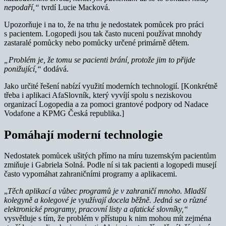
nepodaří,“
tvrdí Lucie Macková.
Upozorňuje i na to, že na trhu je nedostatek pomůcek pro práci
s pacientem. Logopedi jsou tak často nuceni používat mnohdy
zastaralé pomůcky nebo pomůcky určené primárně dětem.
„Problém je, že tomu se pacienti brání, protože jim to přijde
ponižující,“
dodává.
Jako určité řešení nabízí využití moderních technologií. [Konkrétně
třeba i aplikaci AfaSlovník, který vyvíjí spolu s neziskovou
organizací Logopedia a za pomoci grantové podpory od Nadace
Vodafone a KPMG Česká republika.]
Pomáhají moderní technologie
Nedostatek pomůcek ušitých přímo na míru tuzemským pacientům
zmiňuje i Gabriela Solná. Podle ní si tak pacienti a logopedi musejí
často vypomáhat zahraničními programy a aplikacemi.
„
Těch aplikací a vůbec programů je v zahraničí mnoho. Mladší
kolegyně a kolegové je využívají docela běžně. Jedná se o různé
elektronické programy, pracovní listy a afatické slovníky,“
vysvětluje s tím, že problém v přístupu k nim mohou mít zejména