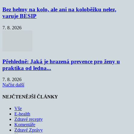
Bez helmy na kolo, ale ani na koloběžku nelez,
varuje BESIP
7. 8. 2026
Přehledně: Jaká je hrazená prevence pro ženy u
praktika od ledna...
7. 8. 2026
Načíst další
NEJČTENĚJŠÍ ČLÁNKY
Vše
E-health
Zdravé recepty
Komentáře
Zdravé Zprávy