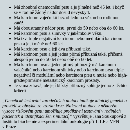
Má zhoubné onemocnění prsu a je jí méně než 45 let, i když
se v rodině žádný nádor dosud nevyskytl.
Má karcinom vaječníků bez ohledu na věk nebo rodinnou
zátěž.
Má oboustranný nádor prsu, první do 50 nebo oba do 60 let.
Má karcinom prsu a slinivky v jakémkoliv věku.
Má tzv. triple negativní karcinom nebo medulární karcinom
prsu a je jí méně než 60 let.
Má karcinom prsu a její dva příbuzní také.
Má karcinom prsu a její jedna přímá příbuzná také, přičemž
alespoň jedna do 50 let nebo obě do 60 let.
Má karcinom prsu a jeden přímý příbuzný má karcinom
vaječníků nebo karcinom slinivky nebo karcinom prsu triple
negativní či medulární nebo karcinom prsu u muže nebo high-
grade/primárně metastatický karcinom prostaty.
Je sama zdravá, ale její blízký příbuzný splňuje jedno z těchto
kritérií.
„Genetické testování zárodečných mutací indikuje klinický genetik a
provádí se obvykle ze vzorku krve. Nalezení mutace v některém
vysoce rizikovém genu umožňuje prediktivní testování v rodinách
pacientek a identifikaci žen s mutací,“
vysvětluje Jana Soukupová z
Institutu biochemie a experimentální onkologie při 1. LF a VFN
v Praze.