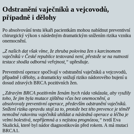
Odstranění vaječníků a vejcovodů,
případně i dělohy
Po absolvování testu lékaři pacientkám mohou nabídnut preventivní
chirurgický výkon s následným dramatickým snížením rizika vzniku
onemocnění.
„
Z našich dat však víme, že zhruba polovina žen s karcinomem
vaječníků v České republice testovaná není, přestože se na nutnosti
testace shodla odborná veřejnost,“
upřesňuje.
Preventivní operace spočívají v odstranění vaječníků a vejcovodů,
případně i dělohy, a dramaticky snižují riziko nádorového bujení u
dosud zdravých BRCA pozitivních žen.
„Zdravým BRCA pozitivním ženám bych ráda vzkázala, aby využily
toho, že jim byla mutace zjištěna včas bez onemocnění, a
absolvovaly preventivní operace, především odstranění vaječníků.
Snížení rizika opravdu stojí za to, protože bez této prevence je téměř
nemožné rakovinu vaječníků uhlídat a následná operace a léčba je
velmi bolestivá, nepříjemná a s nejistou prognózou,“
tvrdí Eva
Skalická, které byl nádor diagnostikován před rokem. A má mutaci
BRCA1.