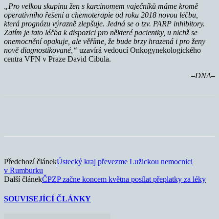
„Pro velkou skupinu žen s karcinomem vaječníků máme kromě
operativního řešení a chemoterapie od roku 2018 novou léčbu,
která prognózu výrazně zlepšuje. Jedná se o tzv. PARP inhibitory.
Zatím je tato léčba k dispozici pro některé pacientky, u nichž se
onemocnění opakuje, ale věříme, že bude brzy hrazená i pro ženy
nově diagnostikované,“
uzavírá vedoucí Onkogynekologického
centra VFN v Praze David Cibula.
–DNA–
Předchozí článek
Ústecký kraj převezme Lužickou nemocnici
v Rumburku
Další článek
ČPZP začne koncem května posílat přeplatky za léky
SOUVISEJÍCÍ ČLÁNKY