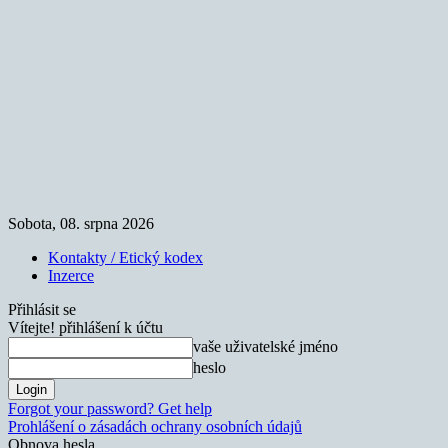
Sobota, 08. srpna 2026
Kontakty / Etický kodex
Inzerce
Přihlásit se
Vítejte! přihlášení k účtu
vaše uživatelské jméno
heslo
Forgot your password? Get help
Prohlášení o zásadách ochrany osobních údajů
Obnova hesla