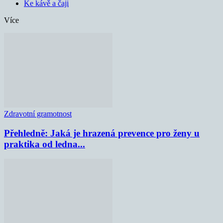
Ke kávě a čaji
Více
Zdravotní gramotnost
Přehledně: Jaká je hrazená prevence pro ženy u
praktika od ledna...