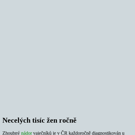
Necelých tisíc žen ročně
Zhoubný
nádor
vaječníků je v ČR každoročně diagnostikován u