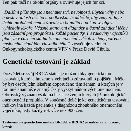
Ten pak tlačí na okolní orgány a ovlivňuje jejich funkci.
„
Dalšími příznaky jsou nechutenství, nevolnosti, úbytek váhy nebo
bolesti v oblasti břicha a podbřišku. Je důležité, aby ženy žádný z
těchto problémů nepovažovaly za banalitu a pokud se objeví,
vyhledaly lékaře. Včasné stanovení diagnózy a časné zahájení léčby
jsou zásadní pro prognózu u každé pacientky. I u rakoviny vaječníků
platí, že v časném stádiu lze onemocnění vyléčit. Je tedy potřeba
naslouchat signálům vlastního těla,“
vysvětluje vedoucí
Onkogynekologického centra VFN v Praze David Cibula.
Genetické testování je základ
Dozvědět se svůj BRCA status je možné díky genetickému
testování, které je hrazeno z veřejného zdravotního pojištění. Mělo
by být ošetřujícím lékařem doporučeno těm ženám, u kterých je v
rodinné anamnéze známý častý výskyt nádorových onemocnění.
Obrovský význam však má i testace žen, u kterých již onkologické
onemocnění propuklo. V současné době je ke genetickému testování
indikována každá pacientka s diagnózou zhoubného onemocnění
vaječníků, tedy každý rok více než 900 žen.
Testování na genetickou mutaci BRCA1 a BRCA2 je indikováno u ženy,
která: