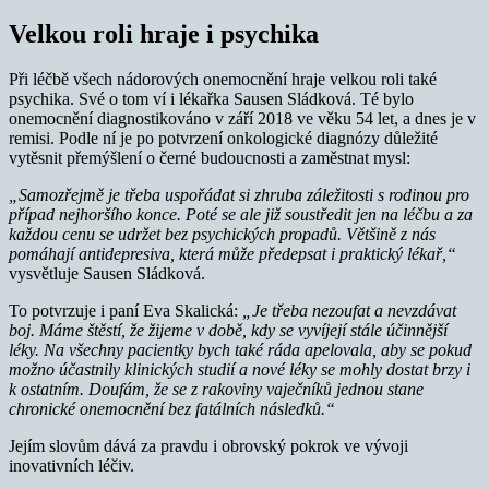
Velkou roli hraje i psychika
Při léčbě všech nádorových onemocnění hraje velkou roli také
psychika. Své o tom ví i lékařka Sausen Sládková. Té bylo
onemocnění diagnostikováno v září 2018 ve věku 54 let, a dnes je v
remisi. Podle ní je po potvrzení onkologické diagnózy důležité
vytěsnit přemýšlení o černé budoucnosti a zaměstnat mysl:
„Samozřejmě je třeba uspořádat si zhruba záležitosti s rodinou pro
případ nejhoršího konce. Poté se ale již soustředit jen na léčbu a za
každou cenu se udržet bez psychických propadů. Většině z nás
pomáhají antidepresiva, která může předepsat i praktický lékař,“
vysvětluje Sausen Sládková.
To potvrzuje i paní Eva Skalická:
„Je třeba nezoufat a nevzdávat
boj. Máme štěstí, že žijeme v době, kdy se vyvíjejí stále účinnější
léky. Na všechny pacientky bych také ráda apelovala, aby se pokud
možno účastnily klinických studií a nové léky se mohly dostat brzy i
k ostatním. Doufám, že se z rakoviny vaječníků jednou stane
chronické onemocnění bez fatálních následků.“
Jejím slovům dává za pravdu i obrovský pokrok ve vývoji
inovativních léčiv.