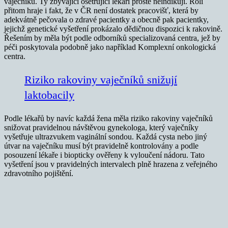
vaječníku. Ty zbývající ošetřující lékaři prostě neindikují. Roli
přitom hraje i fakt, že v ČR není dostatek pracovišť, která by
adekvátně pečovala o zdravé pacientky a obecně pak pacientky,
jejichž genetické vyšetření prokázalo dědičnou dispozici k rakovině.
Řešením by měla být podle odborníků specializovaná centra, jež by
péči poskytovala podobně jako například Komplexní onkologická
centra.
Riziko rakoviny vaječníků snižují
laktobacily
Podle lékařů by navíc každá žena měla riziko rakoviny vaječníků
snižovat pravidelnou návštěvou gynekologa, který vaječníky
vyšetřuje ultrazvukem vaginální sondou. Každá cysta nebo jiný
útvar na vaječníku musí být pravidelně kontrolovány a podle
posouzení lékaře i biopticky ověřeny k vyloučení nádoru. Tato
vyšetření jsou v pravidelných intervalech plně hrazena z veřejného
zdravotního pojištění.