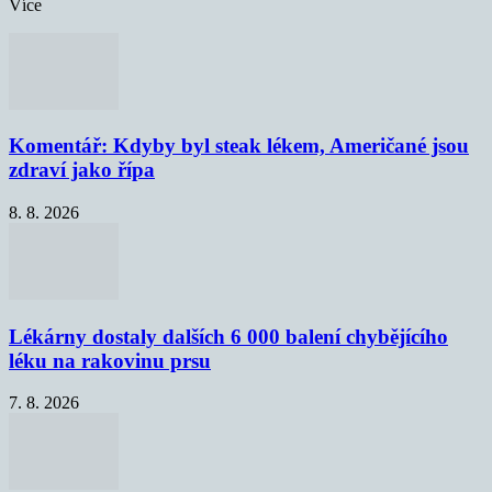
Více
Komentář: Kdyby byl steak lékem, Američané jsou
zdraví jako řípa
8. 8. 2026
Lékárny dostaly dalších 6 000 balení chybějícího
léku na rakovinu prsu
7. 8. 2026