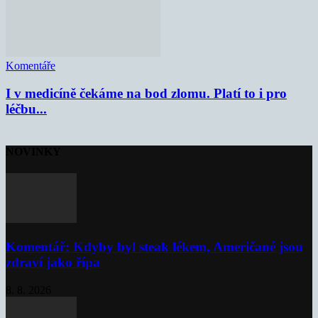
Komentáře
I v medicíně čekáme na bod zlomu. Platí to i pro
léčbu...
NOVINKY
Komentář: Kdyby byl steak lékem, Američané jsou
zdraví jako řípa
8. 8. 2026