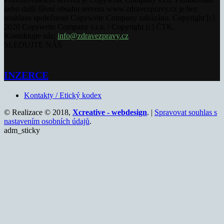
nebo další šíření obsahu serveru www.zdravezpravy.cz je bez
souhlasu společnosti Copywrite Company zakázáno. Copyright [c]
2020 Copywrite Company s.r.o. / Copyright [c] ČTK.
Kontaktujte nás:
info@zdravezpravy.cz
SLEDUJTE NÁS
INZERCE
Kontakty / Etický kodex
© Realizace © 2018,
Xcreative - webdesign
. |
Spravovat souhlas s
nastavením osobních údajů
.
adm_sticky