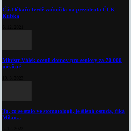
Část lékařů tvrdě zaútočila na prezidenta ČLK
Kubka
6. 12. 2021
Ministr Válek ocenil domov pro seniory za 70 000
měsíčně
10. 3. 2023
To, co se stalo ve stomatologii, je šílená ostuda, říká
Milan...
5. 12. 2022