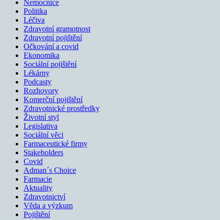
Nemocnice
Politika
Léčiva
Zdravotní gramotnost
Zdravotní pojištění
Očkování a covid
Ekonomika
Sociální pojištění
Lékárny
Podcasty
Rozhovory
Komerční pojištění
Zdravotnické prostředky
Životní styl
Legislativa
Sociální věci
Farmaceutické firmy
Stakeholders
Covid
Adman´s Choice
Farmacie
Aktuality
Zdravotnictví
Věda a výzkum
Pojištění