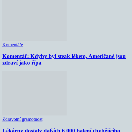
Komentáře
Komentář: Kdyby byl steak lékem, Američané jsou
zdraví jako řípa
Zdravotní gramotnost
Lékárny dostaly dalších 6 000 balení chybějícího