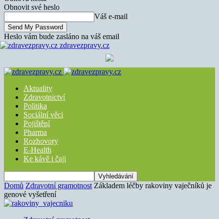
Obnovit své heslo
Váš e-mail
Heslo vám bude zasláno na váš email
zdravezpravy.cz
Aktuality
Zdravotnictví
Politika
Sociální věci
Pojištění
Pharma
Rozhovory
E-Health
Ke kávě i čaji
Domů
Zdravotní gramotnost
Základem léčby rakoviny vaječníků je
genové vyšetření