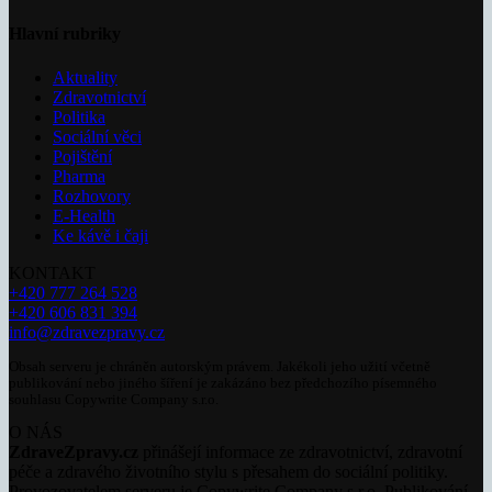
Hlavní rubriky
Aktuality
Zdravotnictví
Politika
Sociální věci
Pojištění
Pharma
Rozhovory
E-Health
Ke kávě i čaji
KONTAKT
+420 777 264 528
+420 606 831 394
info@zdravezpravy.cz
Obsah serveru je chráněn autorským právem. Jakékoli jeho užití včetně
publikování nebo jiného šíření je zakázáno bez předchozího písemného
souhlasu Copywrite Company s.r.o.
O NÁS
ZdraveZpravy.cz
přinášejí informace ze zdravotnictví, zdravotní
péče a zdravého životního stylu s přesahem do sociální politiky.
Provozovatelem serveru je Copywrite Company s.r.o. Publikování