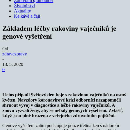
Zdravotní gramotnost
Životní styl
Aktuality
Ke kávě a čaji
Základem léčby rakoviny vaječníků je
genové vyšetření
Od
zdravezpravy
-
13. 5. 2020
0
I letos připadl Světový den boje s rakovinou vaječníků na osmý
květen. Navzdory koronavirové krizi odborníci nezapomněli
shrnout vývoj v diagnostice a léčbě rakoviny vaječníků. A
znovu vyzvali ženy, aby se nebály genových vyšetření. Zvlášť,
když jsou plně hrazena z veřejného zdravotního pojištění.
Genové vyšetření zatím podstupuje pouze třetina žen s nádorem