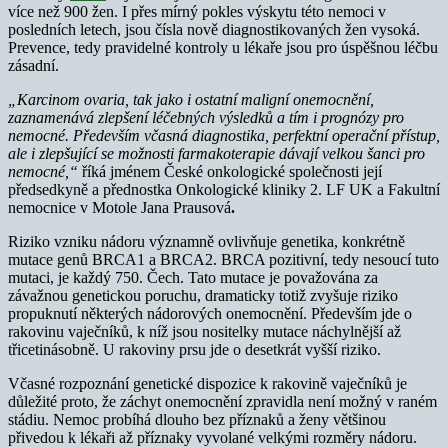
více než 900 žen. I přes mírný pokles výskytu této nemoci v
posledních letech, jsou čísla nově diagnostikovaných žen vysoká.
Prevence, tedy pravidelné kontroly u lékaře jsou pro úspěšnou léčbu
zásadní.
„Karcinom ovaria, tak jako i ostatní maligní onemocnění,
zaznamenává zlepšení léčebných výsledků a tím i prognózy pro
nemocné. Především včasná diagnostika, perfektní operační přístup,
ale i zlepšující se možnosti farmakoterapie dávají velkou šanci pro
nemocné,“
říká jménem České onkologické společnosti její
předsedkyně a přednostka Onkologické kliniky 2. LF UK a Fakultní
nemocnice v Motole Jana Prausová
.
Riziko vzniku nádoru významně ovlivňuje genetika, konkrétně
mutace genů BRCA1 a BRCA2. BRCA pozitivní, tedy nesoucí tuto
mutaci, je každý 750. Čech. Tato mutace je považována za
závažnou genetickou poruchu, dramaticky totiž zvyšuje riziko
propuknutí některých nádorových onemocnění. Především jde o
rakovinu vaječníků, k níž jsou nositelky mutace náchylnější až
třicetinásobně. U rakoviny prsu jde o desetkrát vyšší riziko.
Včasné rozpoznání genetické dispozice k rakovině vaječníků je
důležité proto, že záchyt onemocnění zpravidla není možný v raném
stádiu. Nemoc probíhá dlouho bez příznaků a ženy většinou
přivedou k lékaři až příznaky vyvolané velkými rozměry nádoru.