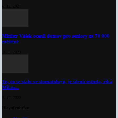
6. 12. 2021
Ministr Válek ocenil domov pro seniory za 70 000
měsíčně
10. 3. 2023
To, co se stalo ve stomatologii, je šílená ostuda, říká
Milan...
5. 12. 2022
Hlavní rubriky