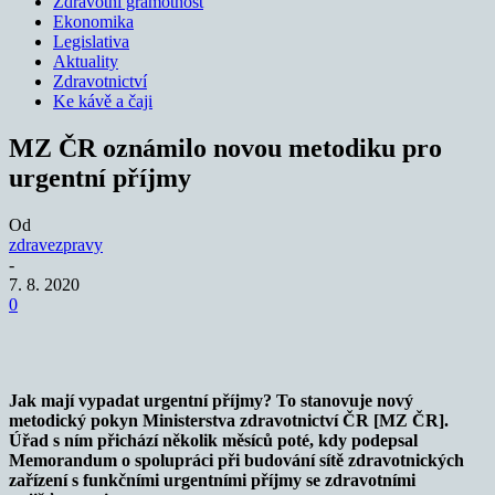
Zdravotní gramotnost
Ekonomika
Legislativa
Aktuality
Zdravotnictví
Ke kávě a čaji
MZ ČR oznámilo novou metodiku pro
urgentní příjmy
Od
zdravezpravy
-
7. 8. 2020
0
Jak mají vypadat urgentní příjmy? To stanovuje nový
metodický pokyn Ministerstva zdravotnictví ČR [MZ ČR].
Úřad s ním přichází několik měsíců poté, kdy podepsal
Memorandum o spolupráci při budování sítě zdravotnických
zařízení s funkčními urgentními příjmy se zdravotními