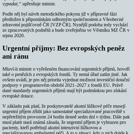
vypadat,“
upřesňuje ministr.
Podle něj byl návrh metodického pokynu již v přípravné fázi
předložen k připomínkám odborným společnostem a Všeobecné
zdravotní pojišťovně ČR [VZP ČR]. Nynější podoba tedy vychází
ze zpracovaných podnětů a bude zveřejněna ve Věstníku MZ ČR v
srpnu 2020.
Urgentní příjmy: Bez evropských peněz
ani ránu
Mluví-li ministr o vyřešeném financování urgentních příjmů, hovoří
také o penězích z evropských fondů. Ty nemá úřad zatím jisté. Jak
ovšem uvádí, je pro něj priorita vyjednat možnost investiční dotační
podpory v programovém období 2021–2027 z fondů EU. Právě
dané standardy urgentních příjmů mají být podmínkou pro získání
evropské dotace.
V základu pak platí, že poskytovatelé akutní lůžkové péče musejí
urgentní příjem zřídit jako samostatné specializované pracoviště s
nepřetržitým provozem 24 hodin denně sedm dní v týdnu. Dále pak
musí platit stará známá zásada, že urgentní příjem je vyhrazen pro
pacienty, kteří potřebují akutní intenzivní lůžkovou a
specializovanou ambulantní péči. A to v situaci, kdy u nich dojde k