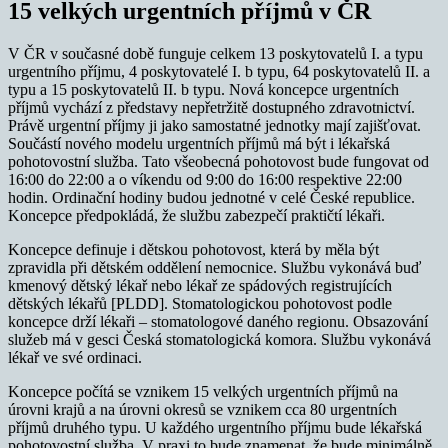
15 velkých urgentních příjmů v ČR
V ČR v současné době funguje celkem 13 poskytovatelů I. a typu
urgentního příjmu, 4 poskytovatelé I. b typu, 64 poskytovatelů II. a
typu a 15 poskytovatelů II. b typu. Nová koncepce urgentních
příjmů vychází z představy nepřetržitě dostupného zdravotnictví.
Právě urgentní příjmy ji jako samostatné jednotky mají zajišťovat.
Součástí nového modelu urgentních příjmů má být i lékařská
pohotovostní služba. Tato všeobecná pohotovost bude fungovat od
16:00 do 22:00 a o víkendu od 9:00 do 16:00 respektive 22:00
hodin. Ordinační hodiny budou jednotné v celé České republice.
Koncepce předpokládá, že službu zabezpečí praktičtí lékaři.
Koncepce definuje i dětskou pohotovost, která by měla být
zpravidla při dětském oddělení nemocnice. Službu vykonává buď
kmenový dětský lékař nebo lékař ze spádových registrujících
dětských lékařů [PLDD]. Stomatologickou pohotovost podle
koncepce drží lékaři – stomatologové daného regionu. Obsazování
služeb má v gesci Česká stomatologická komora. Službu vykonává
lékař ve své ordinaci.
Koncepce počítá se vznikem 15 velkých urgentních příjmů na
úrovni krajů a na úrovni okresů se vznikem cca 80 urgentních
příjmů druhého typu. U každého urgentního příjmu bude lékařská
pohotovostní služba. V praxi to bude znamenat, že bude minimálně