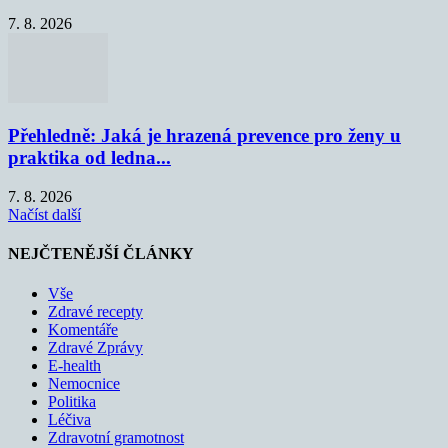
7. 8. 2026
Přehledně: Jaká je hrazená prevence pro ženy u
praktika od ledna...
7. 8. 2026
Načíst další
NEJČTENĚJŠÍ ČLÁNKY
Vše
Zdravé recepty
Komentáře
Zdravé Zprávy
E-health
Nemocnice
Politika
Léčiva
Zdravotní gramotnost