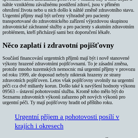
náhle vzniklému závažnému postižení zdraví, jsou v přímém
ohrožení života nebo u nich došlo k náhlé změně zdravotního stavu.
Urgentní příjmy mají být určeny výhradně pro pacienty
transportované do zdravotnického zařízení výjezdovou skupinou
zdravotnické záchranné služby a pro pacienty s akutním zdravotním
problémem, kteří přicházejí sami bez doporučení lékaře.
Něco zaplatí i zdravotní pojišťovny
Součástí financování urgentních příjmů mají být i nově stanovené
výkony hrazené zdravotními pojišťovnami. To je zásadní změna,
protože mnoho tuzemských nemocnic má urgentní příjmy v provozu
od roku 1999, ale doposud nebyly nikterak hrazeny ze strany
zdravotních pojišťoven. Letos však pojišťovny uvolnily na urgentní
péči cca dvě miliardy korun. Došlo také k navýšení hodnoty výkonu
09563 – ústavní pohotovostní služba. Kromě toho mělo být do
Seznamu zdravotních výkonů zařazeno pět nových výkonů pro
urgentní péči. Ty mají pojišťovny hradit od příštího roku.
Urgentní příjem a pohotovosti posílí v
krajích i okresech