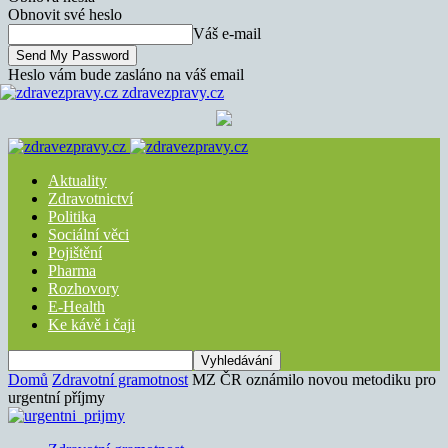
Obnovit své heslo
Váš e-mail
Heslo vám bude zasláno na váš email
zdravezpravy.cz
Aktuality
Zdravotnictví
Politika
Sociální věci
Pojištění
Pharma
Rozhovory
E-Health
Ke kávě i čaji
Domů
Zdravotní gramotnost
MZ ČR oznámilo novou metodiku pro
urgentní příjmy