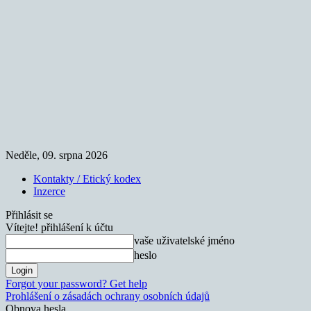
Neděle, 09. srpna 2026
Kontakty / Etický kodex
Inzerce
Přihlásit se
Vítejte! přihlášení k účtu
vaše uživatelské jméno
heslo
Forgot your password? Get help
Prohlášení o zásadách ochrany osobních údajů
Obnova hesla