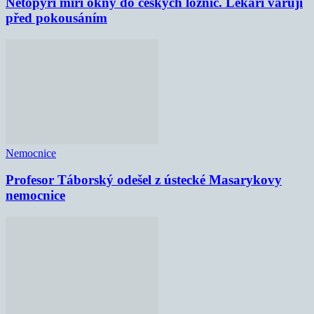
Netopýři míří okny do českých ložnic. Lékaři varují
před pokousáním
Nemocnice
Profesor Táborský odešel z ústecké Masarykovy
nemocnice