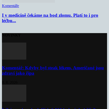
Komentáře
I v medicíně čekáme na bod zlomu. Platí to i pro
léčbu...
NOVINKY
Komentář: Kdyby byl steak lékem, Američané jsou
zdraví jako řípa
8. 8. 2026