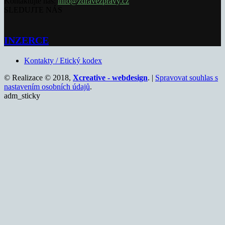
Kontaktujte nás:
info@zdravezpravy.cz
SLEDUJTE NÁS
INZERCE
Kontakty / Etický kodex
© Realizace © 2018,
Xcreative - webdesign
. |
Spravovat souhlas s
nastavením osobních údajů
.
adm_sticky