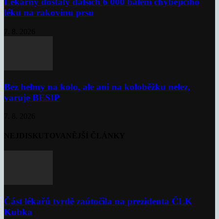
Lékárny dostaly dalších 6 000 balení chybějícího
léku na rakovinu prsu
7. 8. 2026
Bez helmy na kolo, ale ani na koloběžku nelez,
varuje BESIP
7. 8. 2026
NEJDISKUTOVANĚJŠÍ ČLÁNKY
Část lékařů tvrdě zaútočila na prezidenta ČLK
Kubka