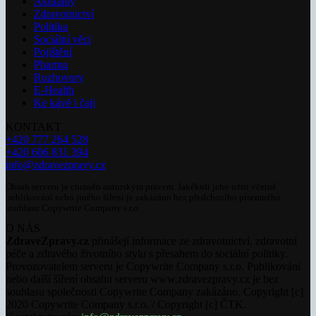
Aktuality
Zdravotnictví
Politika
Sociální věci
Pojištění
Pharma
Rozhovory
E-Health
Ke kávě i čaji
KONTAKT
+420 777 264 528
+420 606 831 394
info@zdravezpravy.cz
Obsah serveru je chráněn autorským právem. Jakékoli jeho užití včetně
publikování nebo jiného šíření je zakázáno bez předchozího písemného
souhlasu Copywrite Company s.r.o.
O NÁS
ZdraveZpravy.cz
přinášejí informace ze zdravotnictví, zdravotní
péče a zdravého životního stylu s přesahem do sociální politiky.
Provozovatelem serveru je Copywrite Company s.r.o. Publikování
nebo další šíření obsahu serveru www.zdravezpravy.cz je bez
souhlasu společnosti Copywrite Company zakázáno. Copyright [c]
2020 Copywrite Company s.r.o. / Copyright [c] ČTK.