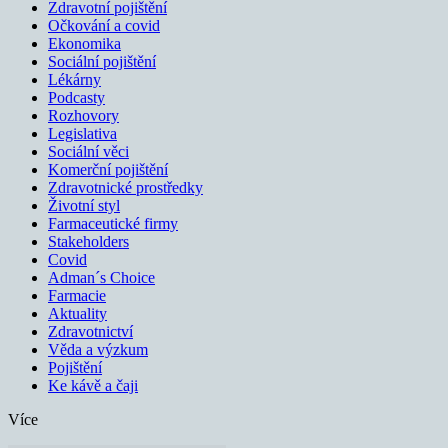
Zdravotní pojištění
Očkování a covid
Ekonomika
Sociální pojištění
Lékárny
Podcasty
Rozhovory
Legislativa
Sociální věci
Komerční pojištění
Zdravotnické prostředky
Životní styl
Farmaceutické firmy
Stakeholders
Covid
Adman´s Choice
Farmacie
Aktuality
Zdravotnictví
Věda a výzkum
Pojištění
Ke kávě a čaji
Více