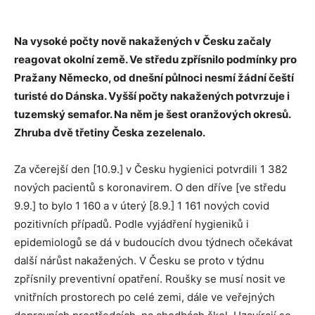
Na vysoké počty nově nakažených v Česku začaly
reagovat okolní země. Ve středu zpřísnilo podmínky pro
Pražany Německo, od dnešní půlnoci nesmí žádní čeští
turisté do Dánska. Vyšší počty nakažených potvrzuje i
tuzemský semafor. Na něm je šest oranžových okresů.
Zhruba dvě třetiny Česka zezelenalo.
Za včerejší den [10.9.] v Česku hygienici potvrdili 1 382
nových pacientů s koronavirem. O den dříve [ve středu
9.9.] to bylo 1 160 a v úterý [8.9.] 1 161 nových covid
pozitivních případů. Podle vyjádření hygieniků i
epidemiologů se dá v budoucích dvou týdnech očekávat
další nárůst nakažených. V Česku se proto v týdnu
zpřísnily preventivní opatření. Roušky se musí nosit ve
vnitřních prostorech po celé zemi, dále ve veřejných