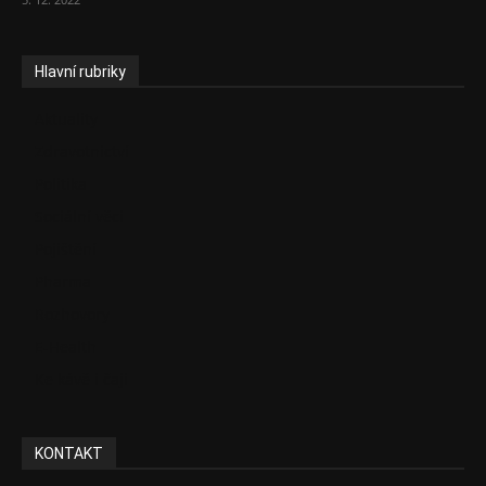
Hlavní rubriky
Aktuality
Zdravotnictví
Politika
Sociální věci
Pojištění
Pharma
Rozhovory
E-Health
Ke kávě i čaji
KONTAKT