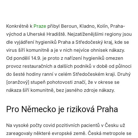
Konkrétně k
Praze
přibyl Beroun, Kladno, Kolín, Praha-
východ a Uherské Hradiště. Nejzatíženějšími regiony jsou
dle vyjádření hygieniků Praha a Středočeský kraj, kde se
virus šíří komunitně a je v nich nejvíce ohnisek nákazy.
Od pondělí 14.9. je proto z nařízení hygieniků omezen
provoz restauračních a dalších podniků v době od půlnoci
do šesté hodiny ranní v celém Středočeském kraji. Druhý
[oranžový] stupeň pohotovosti značí, že v okrese se
nákaza šíří komunitně, bez jasného zdroje nákazy.
Pro Německo je riziková Praha
Na vysoké počty covid pozitivních pacientů v Česku už
zareagovaly některé evropské země. Česká metropole se