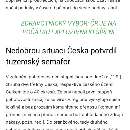
dopravních prostředcích, na chodbách škol. Uzavírají se
noční podniky v čase od půlnoci do šesté hodiny ranní.
ZDRAVOTNICKÝ VÝBOR: ČR JE NA
POČÁTKU EXPLOZIVNÍHO ŠÍŘENÍ
Nedobrou situaci Česka potvrdil
tuzemský semafor
V zeleném pohotovostním stupni jsou ode dneška [11.9.]
zhruba dvě třetiny Česka, respektive českého území.
Celkem jde o 40 okresů. Zelený neboli první stupeň
pohotovosti značí, že se virus v regionu vyskytuje spíše
lokálně a bez prozatím komunitního přenosu [komunitní
přenos znamená přenos nemoci bez dohledaného zdroje
nákazy, pozn. red.]. Do oranžového, tedy druhého
pohotovostního stupně, dnes nově přibylo pět českých