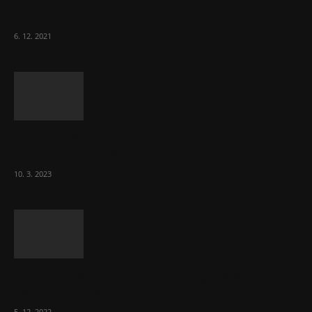
Část lékařů tvrdě zaútočila na prezidenta
ČLK Kubka
6. 12. 2021
Ministr Válek ocenil domov pro seniory za
70 000 měsíčně
10. 3. 2023
To, co se stalo ve stomatologii, je šílená
ostuda, říká Milan...
5. 12. 2022