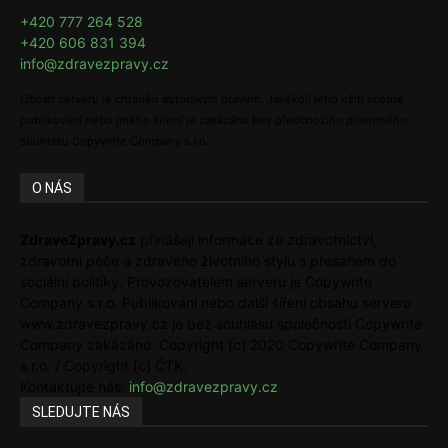
+420 777 264 528
+420 606 831 394
info@zdravezpravy.cz
Obsah serveru je chráněn autorským právem. Jakékoli jeho užití včetně
publikování nebo jiného šíření je zakázáno bez předchozího písemného
souhlasu Copywrite Company s.r.o.
O NÁS
ZdraveZpravy.cz
přinášejí informace ze zdravotnictví,
zdravotní péče a zdravého životního stylu s přesahem do
sociální politiky. Provozovatelem serveru je Copywrite
Company s.r.o. Publikování nebo další šíření obsahu serveru
www.zdravezpravy.cz je bez souhlasu společnosti Copywrite
Company zakázáno. Copyright [c] 2020 Copywrite Company
s.r.o. / Copyright [c] ČTK.
Kontaktujte nás:
info@zdravezpravy.cz
SLEDUJTE NÁS