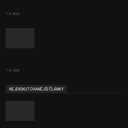
chybějícího léku na rakovinu prsu
7. 8. 2026
Bez helmy na kolo, ale ani na koloběžku
nelez, varuje BESIP
7. 8. 2026
NEJDISKUTOVANĚJŠÍ ČLÁNKY