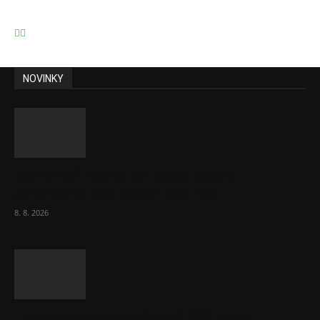
NOVINKY
Komentář: Kdyby byl steak lékem,
Američané jsou zdraví jako řípa
8. 8. 2026
Lékárny dostaly dalších 6 000 balení