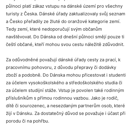
půlnoci platí zákaz vstupu na dánské území pro všechny
turisty z Česka. Dánské úřady zaktualizovaly svůj seznam
a Česko přeřadily ze žluté do oranžové kategorie zemí.
Tedy zemí, které nedoporučují svým občanům
navštěvovat. Do Dánska od dnešní půlnoci smějí pouze ti
čeští občané, kteří mohou svou cestu náležitě zdůvodnit.
Za odůvodněné považují dánské úřady cesty za prací, k
pracovnímu pohovoru, z důvodu přepravy či dodávky
zboží a podobně. Do Dánska mohou přicestovat i studenti
za účelem vysokoškolského a středoškolského studia či
za účelem studijní stáže. Vstup je povolen také rodinným
příslušníkům s přímou rodinnou vazbou. Jako je rodič,
dítě či sourozenec, a nesezdaným partnerům osob, které
žijí v Dánsku. Za dostatečný důvod se považuje i účast při
porodu či na pohřbu.