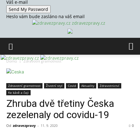
Váš e-mail
Heslo vám bude zasláno na váš email
zdravezpravy.cz
Domů
Zdravotní gramotnost
Zdravotní gramotnost
Životní styl
Covid
Aktuality
Zdravotnictví
Ke kávě a čaji
Zhruba dvě třetiny Česka
zezelenaly od covidu-19
Od
zdravezpravy
-
11. 9. 2020
0