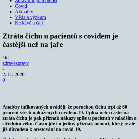
Zdravotní gramotnost
Covid
Aktuality
Věda a výzkum
Ke kávě a čaji
Ztráta čichu u pacientů s covidem je
častější než na jaře
Od
zdravezpravy
-
2. 11. 2020
0
Analýzy infikovaných uvádějí, že poruchou čichu trpí až 60
procent všech nakažených covidem-19. Úplná nebo částečná
ztráta čichu je pak příznak nákazy spíše u pacientů v mladším a
středním věku. Často jde i o jediný příznak nemoci, který je ale
již důvodem k otestování na covid-19.