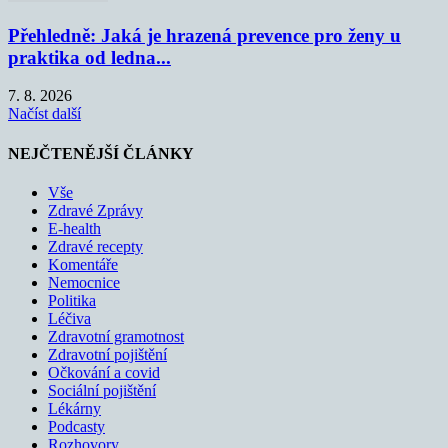
Přehledně: Jaká je hrazená prevence pro ženy u
praktika od ledna...
7. 8. 2026
Načíst další
NEJČTENĚJŠÍ ČLÁNKY
Vše
Zdravé Zprávy
E-health
Zdravé recepty
Komentáře
Nemocnice
Politika
Léčiva
Zdravotní gramotnost
Zdravotní pojištění
Očkování a covid
Sociální pojištění
Lékárny
Podcasty
Rozhovory