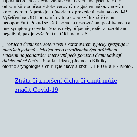
Úplná nebo jen částečná ztráta čichu bez známé příčiny je dle
odborníků v současné době varovným signálem nákazy novým
koronavirem. A proto je i důvodem k provedení testu na covid-19.
Vyšetření na ORL odborníci v tuto dobu kvůli ztrátě čichu
nedoporučují. Pokud se však porucha nesrovná ani po 4 týdnech a
jiné symptomy covidu-19 odezněly, případně je stěr z nosohltanu
negativní, pak je vyšetření na ORL na místě.
„Porucha čichu se v souvislosti s koronavirem typicky vyskytuje u
mladších jedinců s lehkým nebo bezpříznakovým průběhem.
Pacienti na jednotkách intenzivní péče poruchu čichu udávají
daleko méně často
,“ říká Jan Plzák, přednosta Kliniky
otorinolaryngologie a chirurgie hlavy a krku 1. LF UK a FN Motol.
Ztráta či zhoršení čichu či chuti může
značit Covid-19