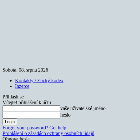
Sobota, 08. srpna 2026
Kontakty / Etický kodex
Inzerce
Přihlásit se
Vítejte! přihlášení k účtu
vaše uživatelské jméno
heslo
Forgot your password? Get help
Prohlášení o zásadách ochrany osobních údajů
Obnova hesla