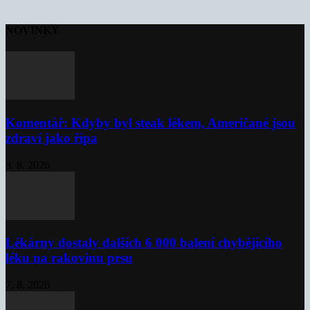
NOVINKY
Komentář: Kdyby byl steak lékem, Američané jsou
zdraví jako řípa
8. 8. 2026
Lékárny dostaly dalších 6 000 balení chybějícího
léku na rakovinu prsu
7. 8. 2026