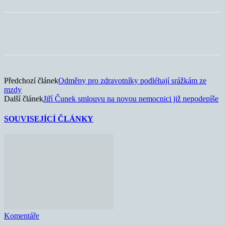
Předchozí článek
Odměny pro zdravotníky podléhají srážkám ze
mzdy
Další článek
Jiří Čunek smlouvu na novou nemocnici již nepodepíše
SOUVISEJÍCÍ ČLÁNKY
Komentáře