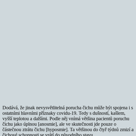
Dodává, že jinak nevysvětlitelná porucha čichu může být spojena i s
ostatními hlavními příznaky covidu-19. Tedy s dušností, kašlem,
vyšší teplotou a dalšími. Podle něj vnímá většina pacientů poruchu
čichu jako úplnou [anosmie], ale ve skutečnosti jde pouze o
částečnou ztrátu čichu [hyposmie]. Ta většinou do čtyř týdnů zmizí a
čichové schopnosti se vrátí do původního stavu.