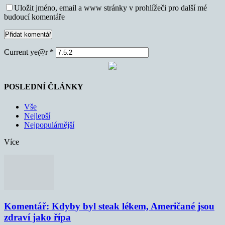
Uložit jméno, email a www stránky v prohlížeči pro další mé
budoucí komentáře
Current ye@r
*
POSLEDNÍ ČLÁNKY
Vše
Nejlepší
Nejpopulárnější
Více
Komentář: Kdyby byl steak lékem, Američané jsou
zdraví jako řípa