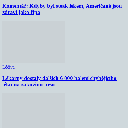
Komentář: Kdyby byl steak lékem, Američané jsou
zdraví jako řípa
Léčiva
Lékárny dostaly dalších 6 000 balení chybějícího
léku na rakovinu prsu