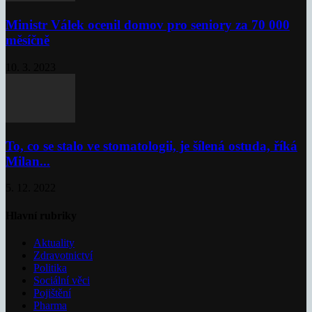
Ministr Válek ocenil domov pro seniory za 70 000
měsíčně
10. 3. 2023
To, co se stalo ve stomatologii, je šílená ostuda, říká
Milan...
5. 12. 2022
Hlavní rubriky
Aktuality
Zdravotnictví
Politika
Sociální věci
Pojištění
Pharma