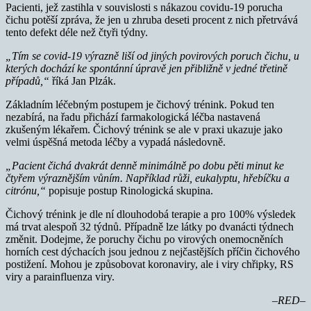
Pacienti, jež zastihla v souvislosti s nákazou covidu-19 porucha
čichu potěší zpráva, že jen u zhruba deseti procent z nich přetrvává
tento defekt déle než čtyři týdny.
„Tím se covid-19 výrazně liší od jiných povirových poruch čichu, u
kterých dochází ke spontánní úpravě jen přibližně v jedné třetině
případů,“
říká Jan Plzák.
Základním léčebným postupem je čichový trénink. Pokud ten
nezabírá, na řadu přichází farmakologická léčba nastavená
zkušeným lékařem. Čichový trénink se ale v praxi ukazuje jako
velmi úspěšná metoda léčby a vypadá následovně.
„Pacient čichá dvakrát denně minimálně po dobu pěti minut ke
čtyřem výraznějším vůním. Například růži, eukalyptu, hřebíčku a
citrónu,“
popisuje postup Rinologická skupina.
Čichový trénink je dle ní dlouhodobá terapie a pro 100% výsledek
má trvat alespoň 32 týdnů. Případně lze látky po dvanácti týdnech
změnit. Dodejme, že poruchy čichu po virových onemocněních
horních cest dýchacích jsou jednou z nejčastějších příčin čichového
postižení. Mohou je způsobovat koronaviry, ale i viry chřipky, RS
viry a parainfluenza viry.
–RED–