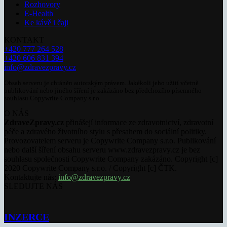
Rozhovory
E-Health
Ke kávě i čaji
KONTAKT
+420 777 264 528
+420 606 831 394
info@zdravezpravy.cz
Obsah serveru je chráněn autorským právem. Jakékoli jeho užití včetně
publikování nebo jiného šíření je zakázáno bez předchozího písemného
souhlasu Copywrite Company s.r.o.
O NÁS
ZdraveZpravy.cz
přinášejí informace ze zdravotnictví, zdravotní
péče a zdravého životního stylu s přesahem do sociální politiky.
Provozovatelem serveru je Copywrite Company s.r.o. Publikování
nebo další šíření obsahu serveru www.zdravezpravy.cz je bez
souhlasu společnosti Copywrite Company zakázáno. Copyright [c]
2020 Copywrite Company s.r.o. / Copyright [c] ČTK.
Kontaktujte nás:
info@zdravezpravy.cz
SLEDUJTE NÁS
INZERCE