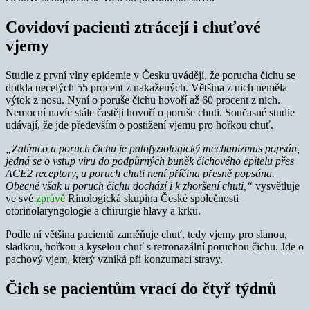
Covidoví pacienti ztrácejí i chuťové
vjemy
Studie z první vlny epidemie v Česku uvádějí, že porucha čichu se
dotkla necelých 55 procent z nakažených. Většina z nich neměla
výtok z nosu. Nyní o poruše čichu hovoří až 60 procent z nich.
Nemocní navíc stále častěji hovoří o poruše chuti. Současné studie
udávají, že jde především o postižení vjemu pro hořkou chuť.
„Zatímco u poruch čichu je patofyziologický mechanizmus popsán,
jedná se o vstup viru do podpůrných buněk čichového epitelu přes
ACE2 receptory, u poruch chuti není příčina přesně popsána.
Obecně však u poruch čichu dochází i k zhoršení chuti,“
vysvětluje
ve své
zprávě
Rinologická skupina České společnosti
otorinolaryngologie a chirurgie hlavy a krku.
Podle ní většina pacientů zaměňuje chuť, tedy vjemy pro slanou,
sladkou, hořkou a kyselou chuť s retronazální poruchou čichu. Jde o
pachový vjem, který vzniká při konzumaci stravy.
Čich se pacientům vrací do čtyř týdnů