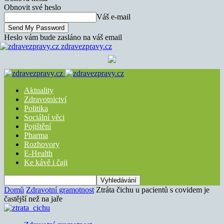
Obnovit své heslo
Váš e-mail
Heslo vám bude zasláno na váš email
zdravezpravy.cz
Aktuality
Zdravotnictví
Politika
Sociální věci
Pojištění
Pharma
Rozhovory
E-Health
Ke kávě i čaji
Domů
Zdravotní gramotnost
Ztráta čichu u pacientů s covidem je
častější než na jaře