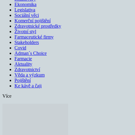
Ekonomika
Legislativa
Sociální věci
Komerční pojištění
Zdravotnické prostředky
Životní styl
Farmaceutické firmy
Stakeholders
Covid
Adman´s Choice
Farmacie
Aktuality
Zdravotnictví
Věda a výzkum
Pojištění
Ke kávě a čaji
Více