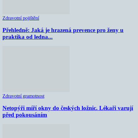
Zdravotní pojištění
Přehledně: Jaká je hrazená prevence pro ženy u
praktika od ledna...
Zdravotní gramotnost
Netopýři míří okny do českých ložnic. Lékaři varují
před pokousáním