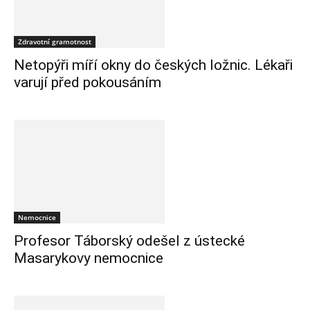
Zdravotní gramotnost
Netopýři míří okny do českých ložnic. Lékaři
varují před pokousáním
Nemocnice
Profesor Táborský odešel z ústecké
Masarykovy nemocnice