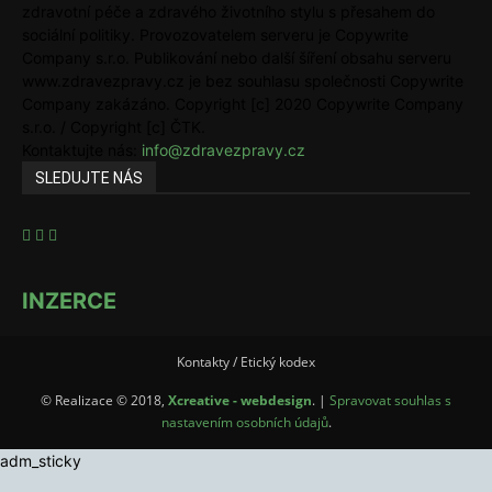
zdravotní péče a zdravého životního stylu s přesahem do
sociální politiky. Provozovatelem serveru je Copywrite
Company s.r.o. Publikování nebo další šíření obsahu serveru
www.zdravezpravy.cz je bez souhlasu společnosti Copywrite
Company zakázáno. Copyright [c] 2020 Copywrite Company
s.r.o. / Copyright [c] ČTK.
Kontaktujte nás:
info@zdravezpravy.cz
SLEDUJTE NÁS
INZERCE
Kontakty / Etický kodex
© Realizace © 2018,
Xcreative - webdesign
. |
Spravovat souhlas s
nastavením osobních údajů
.
adm_sticky