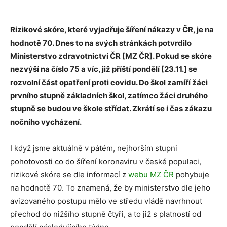
Rizikové skóre, které vyjadřuje šíření nákazy v ČR, je na
hodnotě 70. Dnes to na svých stránkách potvrdilo
Ministerstvo zdravotnictví ČR [MZ ČR]. Pokud se skóre
nezvýší na číslo 75 a víc, již příští pondělí [23.11.] se
rozvolní část opatření proti covidu. Do škol zamíří žáci
prvního stupně základních škol, zatímco žáci druhého
stupně se budou ve škole střídat. Zkrátí se i čas zákazu
nočního vycházení.
I když jsme aktuálně v pátém, nejhorším stupni
pohotovosti co do šíření koronaviru v české populaci,
rizikové skóre se dle informací z
webu MZ ČR
pohybuje
na hodnotě 70. To znamená, že by ministerstvo dle jeho
avizovaného postupu mělo ve středu vládě navrhnout
přechod do nižšího stupně čtyři, a to již s platností od