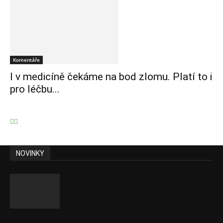
Komentáře
I v medicíně čekáme na bod zlomu. Platí to i
pro léčbu...
NOVINKY
Komentář: Kdyby byl steak lékem,