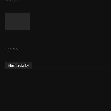
To, co se stalo ve stomatologii, je šílená
ostuda, říká Milan...
5. 12. 2022
Hlavní rubriky
Aktuality
Zdravotnictví
Politika
Sociální věci
Pojištění