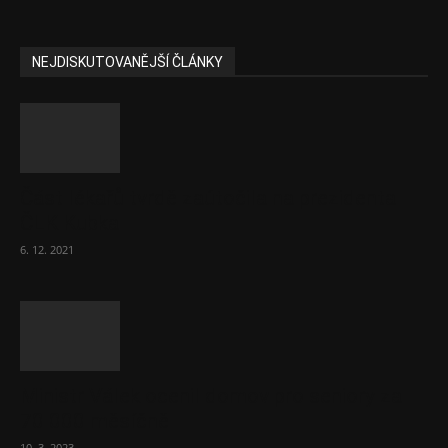
NEJDISKUTOVANĚJŠÍ ČLÁNKY
Část lékařů tvrdě zaútočila na prezidenta
ČLK Kubka
6. 12. 2021
Ministr Válek ocenil domov pro seniory za
70 000 měsíčně
10. 3. 2023