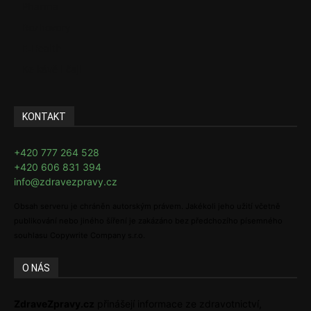
Pharma
Rozhovory
E-Health
Ke kávě i čaji
KONTAKT
+420 777 264 528
+420 606 831 394
info@zdravezpravy.cz
Obsah serveru je chráněn autorským právem. Jakékoli jeho užití včetně
publikování nebo jiného šíření je zakázáno bez předchozího písemného
souhlasu Copywrite Company s.r.o.
O NÁS
ZdraveZpravy.cz
přinášejí informace ze zdravotnictví,