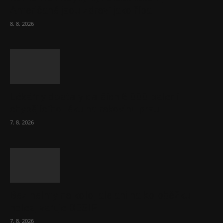
Američané jsou zdraví jako řípa
8. 8. 2026
Lékárny dostaly dalších 6 000 balení
chybějícího léku na rakovinu prsu
7. 8. 2026
Bez helmy na kolo, ale ani na koloběžku
nelez, varuje BESIP
7. 8. 2026