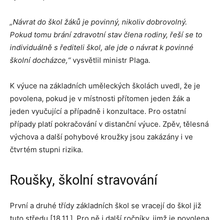
„Návrat do škol žáků je povinný, nikoliv dobrovolný.
Pokud tomu brání zdravotní stav člena rodiny, řeší se to
individuálně s řediteli škol, ale jde o návrat k povinné
školní docházce,“
vysvětlil ministr Plaga.
K výuce na základních uměleckých školách uvedl, že je
povolena, pokud je v místnosti přítomen jeden žák a
jeden vyučující a případně i konzultace. Pro ostatní
případy platí pokračování v distanční výuce. Zpěv, tělesná
výchova a další pohybové kroužky jsou zakázány i ve
čtvrtém stupni rizika.
Roušky, školní stravování
První a druhé třídy základních škol se vracejí do škol již
tuto středu [18.11.]. Pro ně i další ročníky, jimž je povolena