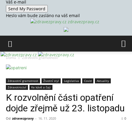
Váš e-mail
Heslo vám bude zasláno na váš email
zdravezpravy.cz
Domů
Zdravotní gramotnost
Zdravotní gramotnost
Životní styl
Legislativa
Covid
Aktuality
Zdravotnictví
Ke kávě a čaji
K rozvolnění části opatření
dojde zřejmě už 23. listopadu
Od
zdravezpravy
-
16. 11. 2020
0