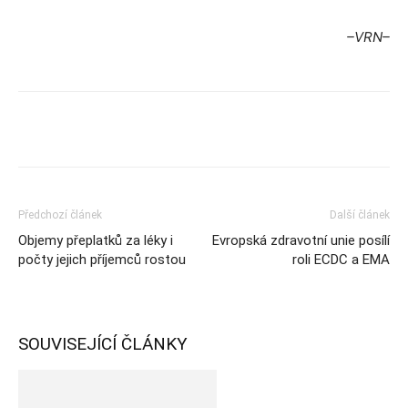
–VRN–
Předchozí článek
Další článek
Objemy přeplatků za léky i
Evropská zdravotní unie posílí
počty jejich příjemců rostou
roli ECDC a EMA
SOUVISEJÍCÍ ČLÁNKY