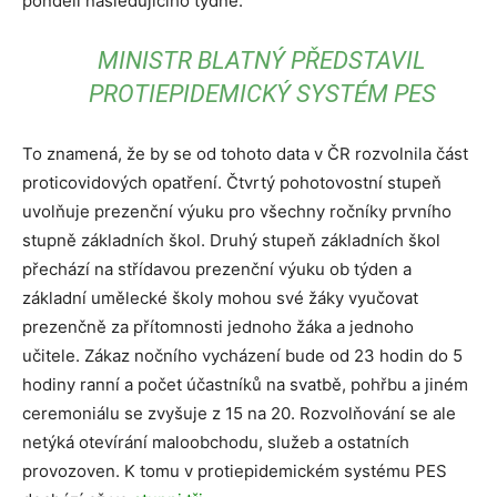
pondělí následujícího týdne.
MINISTR BLATNÝ PŘEDSTAVIL
PROTIEPIDEMICKÝ SYSTÉM PES
To znamená, že by se od tohoto data v ČR rozvolnila část
proticovidových opatření. Čtvrtý pohotovostní stupeň
uvolňuje prezenční výuku pro všechny ročníky prvního
stupně základních škol. Druhý stupeň základních škol
přechází na střídavou prezenční výuku ob týden a
základní umělecké školy mohou své žáky vyučovat
prezenčně za přítomnosti jednoho žáka a jednoho
učitele. Zákaz nočního vycházení bude od 23 hodin do 5
hodiny ranní a počet účastníků na svatbě, pohřbu a jiném
ceremoniálu se zvyšuje z 15 na 20. Rozvolňování se ale
netýká otevírání maloobchodu, služeb a ostatních
provozoven. K tomu v protiepidemickém systému PES